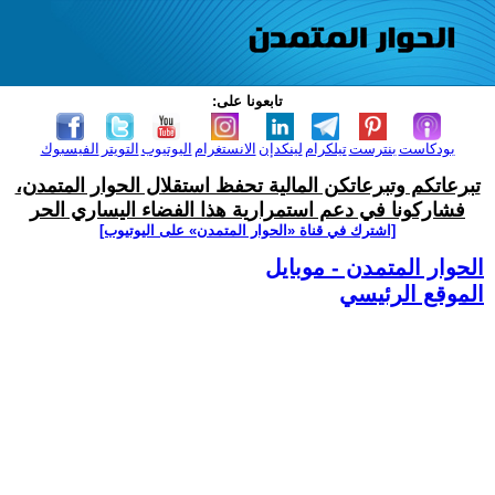
تابعونا على:
بودكاست
بنترست
تيلكرام
لينكدإن
الانستغرام
اليوتيوب
التويتر
الفيسبوك
تبرعاتكم وتبرعاتكن المالية تحفظ استقلال الحوار المتمدن،
فشاركونا في دعم استمرارية هذا الفضاء اليساري الحر
[اشترك في قناة ‫«الحوار المتمدن» على اليوتيوب]
الحوار المتمدن - موبايل
الموقع الرئيسي