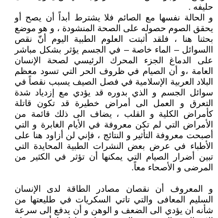
حليفه .
و الحالة نفسها مع الصائم فلا يشترط أبداً أن يصح أو
يحقق الصوم حصوله على الصحة المنشودة ، و هو موضع
بحثنا هنا ، فلقد أثبتت العلوم الطبية اليوم أنّ نقص
االسوائل – الماء خاصة – في الجسم يؤثر بشكل مباشر
على الدماغ الجزء المحرك الرئيسي لصحة الإنسان
العامة ،و أن الصيام في ظروف الحر التي تسود معظم
البلاد العربية الإسلامية في فصل الصيف يسبب نقصاً في
سوائل الجسم و الذي بدوره قد يؤدي مع إزدياد شدة
التعرق و العمل الى أمراض خطيرة قد تكون قاتلة
كأمراض الكلية و القلب ، يضاف الى ذلك قائمة من
الأمراض التي لم تكن معروفة في الأيام الغابرة و التي
أصبحت معروفة التأثير و النتائج ، فإني لن أزاود هنا على
الأطباء في عرض بعض النشرات الطبية المحايدة التي
تبين أضرار الصيام التي يمكنها أن تؤثر في الكثير من
المرضى و الأصحاء معاً.
و المعروف أن نقصان مصادر الطاقة لدى الإنسان
السليم المعافى والتي تاتي السكريات في طليعتها من
شأنه ان يؤدي الى الضعف و الوهن و أن يدفع الى سرعة