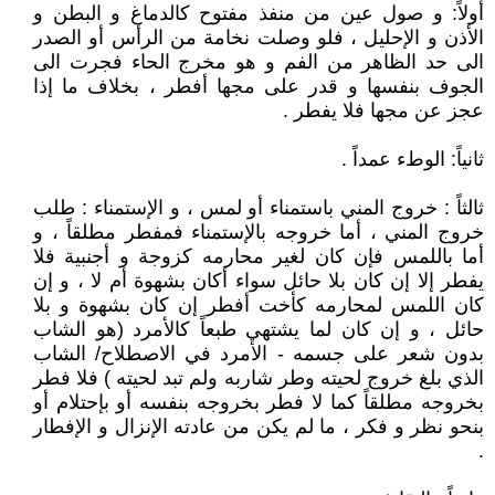
أولاً: و صول عين من منفذ مفتوح كالدماغ و البطن و
الأذن و الإحليل ، فلو وصلت نخامة من الرأس أو الصدر
الى حد الظاهر من الفم و هو مخرج الحاء فجرت الى
الجوف بنفسها و قدر على مجها أفطر ، بخلاف ما إذا
عجز عن مجها فلا يفطر .
ثانياً: الوطء عمداً .
ثالثاً : خروج المني باستمناء أو لمس ، و الإستمناء : طلب
خروج المني ، أما خروجه بالإستمناء فمفطر مطلقاً ، و
أما باللمس فإن كان لغير محارمه كزوجة و أجنبية فلا
يفطر إلا إن كان بلا حائل سواء أكان بشهوة أم لا ، و إن
كان اللمس لمحارمه كأخت أفطر إن كان بشهوة و بلا
حائل ، و إن كان لما يشتهي طبعاً كالأمرد (هو الشاب
بدون شعر على جسمه - الأمرد في الاصطلاح/ الشاب
الذي بلغ خروج لحيته وطر شاربه ولم تبد لحيته ) فلا فطر
بخروجه مطلقاً كما لا فطر بخروجه بنفسه أو بإحتلام أو
بنحو نظر و فكر ، ما لم يكن من عادته الإنزال و الإفطار
.