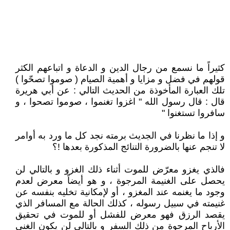
كثيراً ما نسمع من رجال الدين و الدعاة و اتباعهم الكثر
قولهم في فضل و مزايا و أهمية الصيام ( صوموا تصحّوا )
تلك العبارة المأخوذة من الحديث التالي : عن أبي هريرة
قال : قال رسول الله " اغزوا تغنموا ، صوموا تصحوا ، و
سافروا تستغنوا "
و إذا ما نظرنا في الجديث برمته نجد كل ما ورد به أوامر
لا تنجم عنها بالضرورة التنائج المذكورة بعدها !؟
فالذي يغزو معرّض للموت أثناء ذلك الغزو و بالتالي لن
يحصل على الغنيمة المرجوة ، و هو أيضاً معرض لعدم
وجود ما يغنمه عند المغزو ، أو لإمكانية تخليه بنفسه عن
غنيمته في سبيل رسوله ، كذلك الحالة مع المسافر الذي
يقصد الرزق فهو معرض للفشل أو للموت في تحقيق
الأرباح المرجوة من ذلك السفر و بالتالي لن يكون الغنى