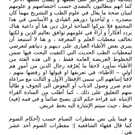
كما انهم مطالبون بالتصدي حسب اختصاصهم و علومهم
لتبيان صحة ما يقال في علوم الطب و التشريح مهما كان
مصدره ، و ليأخذوا دورهم القيادي و الأساسي في هذا
المجتمع فلا يتركوا الساحة لرجل دين هنا أو داعية هناك
يردد أفكاراً و آراءً في علومهم توافق تعاليم الدين و لكنها
تخالف معطيات العلم و المعرفة ، و هنا لا أستبعد أن
ينبري بعض الأطباء الغيارى على دينهم و دنياهم لتعرضي
لمعطيات الطب الحديث التي اكتفيت البحث فيها ضمن
الخطوط العريضة العامة فقط ، و الى هذه الفئة من
الأطباء سأورد لاحقاً ما يُعرّفه رجال الدين من أمورٍ هم
أولى – الأطباء- في تعريفها او قبولها او رفضها منهم ،
لافتاً إنتباههم الى سببي الإفطار الأول و الثالث مع مراعاة
عدم ضرر وصول الذباب أو البعوض الى الجوف و طالباً
منهم التعليق على ذلك ، كما أطلب من السادة القراء
الإنتباه عند قراءة حكم الذي يصبح صائماً و في فمه (فيه)
خيط ، حيث سيتم الإشارة اليه بخط عريض.
و فيما يلي نص مفطرات الصيام حسب (أحكام الصوم
كما قال فقهاء الشافعية ): مفطرات الصوم أحد عشر
هي :