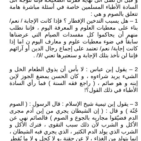
و قبل أن نصل الى نهاية فقرتنا الصحيحة فإننا نتوجه الى
السادة الأطباء المسلمين خاصة في أسئلة مباشرة هامة
تتعلق بالصوم و هي :
1 – هل يسبب التدخين الإفطار ؟ فإذا كانت الإجابة / نعم/
بناء على معطيات العلوم و المعرفة اليوم ، فإننا نطلب
منهم أن يحاكموا كل مفسدات الصيام التي عرضناها
سابقاً في ضوء معطيات علوم و معارف اليوم ن اما إذا
كانت إجابة/ نعم/ تعتمد على إجماع رجال الدين أو آرائهم
فإننا لن نأخذ بتلك الإجابة و سنعتبرها تعني /لا/ .
2 – يقول إبن عباس : لا بأس أن يذوق الطعام الخل و
الشيء يريد شراءوه ، و كان الحسن يمضغ الجوز لإبن
إبنه و هو صائم ، ( راجع فقه السنة ) فما رأي السادة
الأطباء في ذلك القول؟!
3 – يقول إبن تيمية شيخ الإسلام : قال الرسول : ( الصوم
جُنّة ) و قال : ( إن الشيطان يجري من إبن آدم مجرى
الدم فضيّقوا مجاريه بالجوع و الصوم ) فالصائم نهي عن
الأكل و الشرب لأن ذلك سبب التقوى ، فترك الأكل و
الشرب الذي يولد الدم الكثير ، الذي يجري فبه الشيطان ،
إنما يتولد من الغذاء ، لا عن حقنة ،و لا كحلٍ و لا ما يُقطر