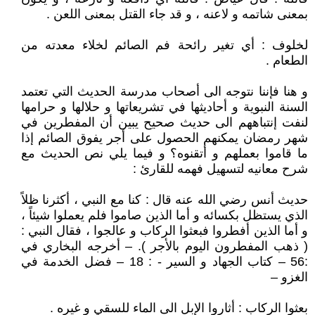
بمعنى شاتمه و لاعنه ، و قد جاء القتل بمعنى اللعن .
لخلوف : أي تغير رائحة فم الصائم لخلاء معدته من
الطعام .
و هنا فإننا نتوجه الى أصحاب مدرسة الحديث التي تعتمد
السنة النبوية و أحاديثها في تشريعاتها و حلالها و حرامها
لنفت إنتباههم الى حديث صحيح يبين أن المفطرين في
شهر رمضان يمكنهم الحصول على أجر يفوق الصائم إذا
ما قاموا بعملهم و أتقنوه؟ و فيما يلي نص الحديث مع
شرح معانيه لتسهيل فهمه للقارئ :
حديث أنس رضي الله عنه قال : كنا مع النبي ، أكثرنا ظلاً
الذي يستظل بكسائه و أما الذين صاموا فلم يعملوا شيئاً ،
و أما الذين أفطروا فبعثوا الركاب و عالجوا ، فقال النبي :
( ذهب المفطرون اليوم بالأجر ). – أخرجه البخاري في
:56 – كتاب الجهاد و السير - : 18 – فضل الخدمة في
الغزو –
بعثوا الركاب : أثاروا الإبل الى الماء للسقي و غيره .