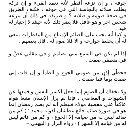
جوفه ، و إن نزعه أفطر لأنه تعمد القيء و إن تركه
بطلت صلاته بالنجاسة التي في جوفه ، فكبف الطريق
في صحة صومه و صلاته ؟ و طريقه في ذلك أن ينزعه
شحص آخر و هو غافل فلا يضر ذلك لأنه حينئذ لا إختيار له
فيه ،
و كما أنه يجب على الصائم الإمتناع من المفطرات ينبغي
له أن يحفظ جوارحه و الا فلا صوم له . قال بعضهم :
إذا لم يكن في السمع مني تصامم و في مقلتي غضٌّ و
في منطقي صمت .
فحظّي إذن من صومي الجوع و الظمأ و إن قلت إني
صمت يوماً فما صمت .
ولا يخفاك أن الصوم إنما جعل لكسر النفس و قمعها عن
الشهوات و المعاصي ، فإذا لم يزل الإنسان متبعاً هواه
عاكفاً على معصية مولاه فليعلم أنه لم يصم رمضان إنما
هو في صورة صائم جائع عطشان لقوله محمد : ( كم من
صائم ليس له من صيامه إلا الجوع ، و كم من قائم ليس
له من قيامه إلا السهر ) - رواه البزار و البيهقي –