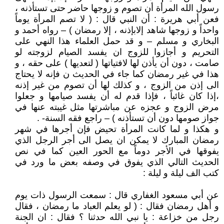
رسول الله المرأة أن تصوم و زوجها حاضر حتى تستأذنه ،
فعن أبي هريرة : أن النبي قال : ( لا تصم المرأة يوماً
واحداً و زوجها شاهد إلابإذنه ، إلا رمضان ) – رواه أحمد و
البخاري و مسلم – و قد حمل العلماء هذا النهي على
التحريم و أجازوا للزوج ان يفسد الصيام لزوجته لو
صامت ، دون أن يأذن لها لافتياتها ( لتعديها ) على حقه ، و
هذا في غير رمضان كما جاء في الحديث ن فإنه لا يحتاج
الى إذن من الزوج ، و كذلك لها أن تصوم من غير إذنه
،إذا كان غائباً ، فإذا قدم له أن يفسد صيامها و جعلوا
مرض الزوج و عجزه عن مباشرتها مثل غيبته عنها في
جواز صومها دون أن تستأذنه ) – راجع فقه السنة- .
و هكذا و لما كانت المرأة تحيض فإن أجرها في شهر
رمضان المبارك لا يمكن ان يصل الى أجر الرجل الذي
يفوقها في الأجر دوماً مع الحور العين كما في نص
الحديث التالي الذي يفوق في وصفه بعض ما ورد في
كتب الف ليلة و ليلة :
عن أبي مسعود الغفاري قال : سمعت الرسول ذات يوم
و أهل رمضان فقال : ( لو يعلم العباد ما رمضان ، فقال
رجل من خزاعة : يا نبي الله حدثنا ؟ فقال : ان الجنة