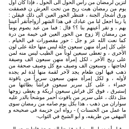
لتزين لرمضان من رأس الحول الى الحول ، فإذا كان أول
يوم من رمضان هبت ريح من تحت العرش ن فصفقت
ورق أشجار الجنة ، فتنظر الحور العين الى ذلك فيقلن :
يا ربنا اجعل لنا من عبادك في هذا الشهر أزواجاًتقر أعيننا
بهم ، و تقر أعينهم بنا ؟؟ قال : فما من عبد يصوم يوماً
من رمضان إلا زوج من الحور العين في خيمة من درة
كما نعت الله عز و جل : حور مقصورات في الخيام .
على كل إمرأة منهن سبعون حلة ليس منها حلة على لون
الأخرى ، و تعطى سبعين لوناً من الطيب ليس منه لمن
على ريح الآخر ، لكل إمرأة منهن سبعون الف وصيفة
لحاجتها ، وسبعون الف وصيف مع كل وصيف صحفة من
ذهب فيها لون طعام يجد لآخر لقمة منها لذة لم يجده
لأوله ، و لكل إمرأة منهن سبعون سريراً من ياقوتة
حمراء ، على كل سرير سبعون فراشاً بطائنها من
إستبرق ، فوق كل فراش سبعون أريكة و يعطى زوجها
مثل ذلك ، على سرير من ياقوت أحمر موشحاً بالدر عليه
سواران من ذهب ، هذا بكل يوم صامه من رمضان سوى
ما عمل من الحسنات ) - رواه ابن خزيمة في صحيحه و
البيهقي من طريقه، و أبو الشيخ في الثواب-