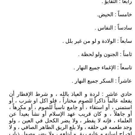
رابعاً : التقايؤ .
خامساً : الحيض.
سادساً : النفاس .
سابعاً : الولادة و لو من غير بلل .
ثامناً : الجنون ولو لحظة .
تاسعاً : الإغماء جميع النهار .
عاشراً : السكر جميع النهار .
حادي عاشر : لردة و العياذ بالله ، و شرط الإفطار أن
يفعله عالماً ذاكراً للصوم مختاراً ، فلو اكل او شرب ، أو
استمنى ، أو استقاء ، أو جامع ناسياً للصوم ، أو مكرهاً ،
أو جاهلاً ، و كان قريب عهد الإسلام أو نشأ بعيداً عن
العلماء ، فإنه لا يفطر ، ولا يضر الكحل في العين ، ولو
وجد طعمه في حلقه ، ولا بلع الريق الطاهر الصافي ، و لا
إخراج لسانه و عليه ريق و إبتلعه ، ولا يضر وصول ذباب