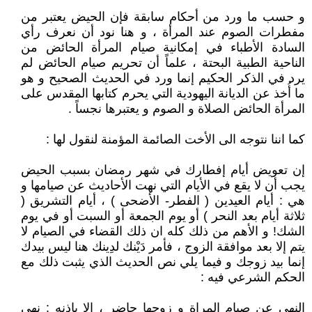
و حسب ما ورد من أحكام سابقة فإن الحيض يعتبر من
مفطرات الصوم عند المرأة ، و هنا نود أن نعرف رأي
السادة الأطباء في إمكانية صيام المرأة الحائض من
الناحية الطبية البحتة ، علماً أن تحريم صيام الحائض لم
يرد في الذكر الحكيم إنما ورد في الحديث الصحيح و هو
ما أُخذ عن الديانة اليهودية التي يحرم كتابها المقدس على
المرأة الحائض الصلاة و الصوم و يعتبرها نجساً .
كما اننا نتوجه الى الأخت الصائمة المؤمنة لنقول لها :
إن تعويض أيام إفطارك في شهر رمضان بسبب الحيض
يجب أن لا يقع في الأيام التي نهت الأحاديث عن صيامها و
هي : أيام العيدين ( الفطر- الأضحى ) ، أيام التشريق (
ثلاثة أيام بعد النحر ) أو يوم الجمعة أو السبت أو في يوم
الشك! و الأهم من ذلك كله ان ذلك القضاء في الصيام لا
يتم إلا بعد موافقة الزوج ، فأمر دَيْنك لدِينك هنا ليس بيدك
إنما بيد زوجك و فيما يلي نص الحديث الذي يثبت ذلك مع
الحكم الشرعي فيه :
النهي عن صيام المراة و زوجها حاضر ، إلا بإذنه : نهى