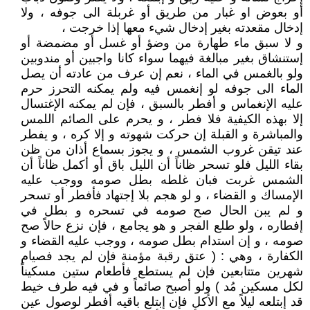
أو بعوض او غبار من طريق أو غربلة الى جوفه ، ولا
إدخال مقعدته بغير إدخال شيء معها إذا خرجت ،
و لا سبق ماء طهارة من وضؤ أو غسل أو مضمضة أو
إستنشاق بغير مبالغة فيهما سواء كانا واجبين أو مندوبين
ولو بالغمس في الماء ، نعم إن عرف من عادته أن يصل
الماء الى جوفه لو إنغمس فيه ولم يمكنه التحرز حرم
عليه الإنغماس و أفطر بالسبق ، فإن لم يمكنه الإغتسال
إلا بهذه الكيفية فلا فطر ، و يحرم على الصائم اللمس
والمباشرة و القبلة إن حركت شهوته و إلا كره ، و يفطر
عند تيقن غروب الشمس ، و يجوز بسماع أذان من ظن
بقاء الليل فلو تسحر ظاناً أن الليل باق أو أكمل ظاناً أن
الشمس غربت فبان غلطه بطل صومه ووجب عليه
الإمساك و القضاء ، و لو هجم بلا إجتهاد فأفطر أو تسحر
و لم يبن الحال صح صومه في تسحره و بطل في
إفطاره ، ولو طلع الفجر و هو يجامع ، فإن نزع حالاً صح
صومه ، و إن استدام بطل صومه ، ووجب عليه القضاء و
الكفارة ، وهي : ( عتق رقبة مؤمنة فإن لم يجد فصيام
شهرين متتابعين فإن لم يستطع فأطعام ستين مسكيناً
لكل مسكين مُد ) ولو أصبح صائماً و في فيه طرف خيط
قد إبتلعه ليلاً مع الأكل فإن إبتلع باقيه أفطر لوصول عين