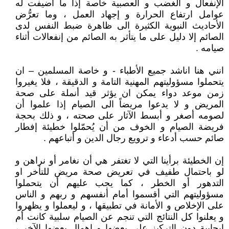
الإنفعال و الغضب و العصبية خاصة إذا ما أضيفت له
عوامل ارتفاع الحرارة و إجهاد العمل ، وما تعرُّض
الأحاديث النبوية الكثيرة الى ظاهرة ضبط النفس لدى
الصائم إلا دليل على ما يتأثر به الصائم من إنفعالات أثناء
صيامه .
انني هنا اناشد جميع الأطباء - و خاصة المسلمين – ان
يتحملوا مسؤوليتهم المهنية التامة و الدقيقة ، فلا يغيروا
زمن موعد دواء يمكن ان يؤثر قيد أنملة على صحة
المريض و لا يدعوا مريضاً الى الصيام إذا علموا أن
لصومه أصغر و أبسط الآثار على صحته ، و ذلك بحجة
فريضة الصيام و الخوف من أن يُحمّلوا خطيئة إفطار
صائم حسب أدعاء و ترويع رجال الدين و أتباعهم .
إن الخطيئة برأينا التي لا تغتفر هي أن نغامر أو نراهن و
لو باحتمال طفيف في تعريض صحة مريض للتأخر او
التدهور أو الخطر ، كما يجب عليهم أن يتحملوا
مسؤوليتهم التي أقسموا أمام أنفسهم و ربهم و الناس
على الإخلاص و الأمانة في تطبيقها ، و ليعملوا و يظهروا
و يعلنوا كل النتائج التي تنجم عن الصيام سلبية كانت أم
إيجابية دون التركيز على بعضها و إهمال بعضها الآخر ،