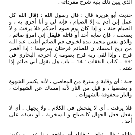
الذي يبين ذلك يليه شرح مفرداته .
حديث أبو هريرة قال : قال رسول الله : (قال الله كل
عمل إبن آدم له إلا الصيام ، فإنه لي و أنا أجزي به ، و
الصيام جنة ، و إذا كان يوم صوم أحدكم فلا يرفث و لا
يصخب ، فإن سابه أحد أو قاتله فليقل إني امرؤ صائم ،
والذي نفس محمد بيده لخلوف فم الصائم أطيب عند الله
من ريح المسك ن للصائم فرحتان يفرحهما : إذا أفطر
فرح ، وإذا لقى ربه فرح بصومه ). أخرجه البخاري في
:69 – كتاب النفقات : 14 – باب هل يقول أني صائم إذا
شتم .
جنة : أي وقاية و سترة من المعاصي ، لأنه يكسر الشهوة
و يضعفها ، و قيل من النار لأنه إمساك عن الشهوات ،
والنار محفوفة بالشهوات .
فلا يرفث : أي لا يفحش في الكلام . ولا يجهل : أي لا
يفعل فعل الجهال كالصياح و السخرية ، أو يسفه على
أحد .
قاتله : قال عياض : قاتله أي دافعه و نازعه ، و يكون