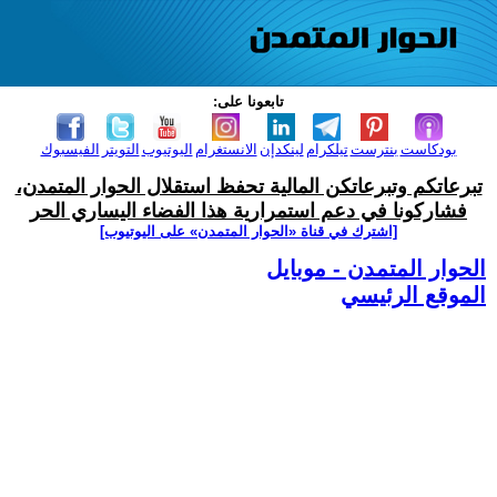
تابعونا على:
بودكاست
بنترست
تيلكرام
لينكدإن
الانستغرام
اليوتيوب
التويتر
الفيسبوك
تبرعاتكم وتبرعاتكن المالية تحفظ استقلال الحوار المتمدن،
فشاركونا في دعم استمرارية هذا الفضاء اليساري الحر
[اشترك في قناة ‫«الحوار المتمدن» على اليوتيوب]
الحوار المتمدن - موبايل
الموقع الرئيسي