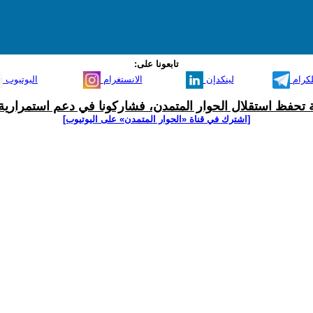
تابعونا على:
لكرام
لينكدإن
الانستغرام
اليوتيوب
ية تحفظ استقلال الحوار المتمدن، فشاركونا في دعم استمرارية 
[اشترك في قناة ‫«الحوار المتمدن» على اليوتيوب]