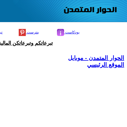
بودكاست
بنترست
تي
تبرعاتكم وتبرعاتكن المال
الحوار المتمدن - موبايل
الموقع الرئيسي