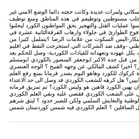
الاحصاء السكاني ولمرات عديدة وكانت حجته دائما الوضع الامني غير
ق جلب مستوطنين وتوظيفم في هذه المناطق ومنع توظيف
ا عمليات القتل والتهجير بحق المواطنون الكورد ليجلبوا
فوج الطوارئ في جلولاء وارهاب الفرقةالثانية عشرة في
تنكار-اليس السكوت من علامات الرضا ؟يتململ كثيرا من
 الوطني -وقف ضد الشركات التي استخرجت النفط في اقليم
كل عهوده وتعهداته للقيادات الكوردية- وصل للحكم بعد
من قبل جده الاكبر ابوجعفر المنصور بالكوردي ابومسلم
؟ اخيرا كشف المالكي عن وجهه القبيح ؟ الوجه العنصري
 كركوك للكورد وهاهو اليوم يصدر فرمانا بمنع رفع العلم
هابيين؟ هل كرهه للشعب الكوردي قد وصل الى حد الاعتداء
 ان يهين الكورد فاهين هو وليس الكورد؟ تم تمزيق فرمانه
ضي على الشعب الكوردي فقضي عليه وبقي العلم الكوردي
وطنية والتعايش السلمي ولكن للصبر حدود ؟ ليتق شرهم
اسفل السافلين ؟ العلم الكوردي فيه شمس كوردستان شمس