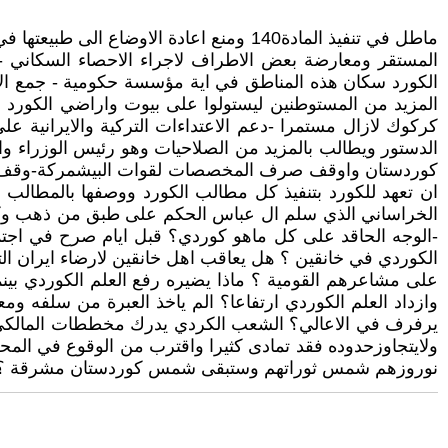
ماطل في تنفيذ المادة140 ومنع اعادة الا
المستقر ومعارضة بعض الاطراف لاجراء الاحصاء السكاني -
الكورد سكان هذه المناطق في اية مؤسسة حكومية - جمع الارها
المزيد من المستوطنين ليستولوا على بيوت واراضي الكورد ا
كركوك لازال مستمرا -دعم الاعتداءات التركية والايرانية 
الدستور ويطالب بالمزيد من الصلاحيات وهو رئيس الوزراء وا
كوردستان واوقف صرف المخصصات لقوات البيشمركة-وقف ضد اق
ان تعهد للكورد بتنفيذ كل مطالب الكورد ووصفها بالمطالب 
الخراساني الذي سلم ال عباس الحكم على طبق من ذهب وكما 
-الوجه الحاقد على كل ماهو كوردي؟ قبل ايام صرح في اجتماع
الكوردي في خانقين ؟ هل يعاقب اهل خانقين لارضاء ايران الت
على مشاعرهم القومية ؟ ماذا يضيره رفع العلم الكوردي بينما
وازداد العلم الكوردي ارتفاعا؟ الم ياخذ العبرة من سلفه
يرفرف في الاعالي؟ الشعب الكردي يدرك مخططات المالكي ل
ولايتجاوزحدوده فقد تمادى كثيرا واقترب من الوقوع في ال
نوروزهم شمس ثوراتهم وستبقى شمس كوردستان مشرقة ؟ ع