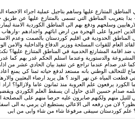
وضاع الى طبيعتها في المناطق المتنازع عليها وساهم بتاجيل عملية اجراء 
 بدا بتعريب المناطق التي تسمى بالمتنازع عليها عن طري
بيين وسلحهم ودفع بهم الى المناطق الكوردية الامنة ليمارسو
لذين اجبروا على الهجرة من ارض ابائهم واجدادهم -وارهاب 
على المناطق الحدودية في اقليم كوردستان بالصمت وعدم الاس
لقائد العام للقوات المسلحة ووزير الدفاع والداخلية والامن
امة المشارثع الخدمية في المناطق المتنازع عليها؟ نكث ب
المشروعة والدستورية وعندما استلم الحكم غدر بهم كما غدر 
غدر صدام عندما تراجع عن تنفيذ بيان الحادي عشر من اذار
 للتحالف الوطني بانه مستعد لدفع حياته ثمنا كي يمنع اعادة
ي قطعت المياه عن نهر الوند ؟ هل يريد ارضاء البعثيين والار
 الكورد يرفعون علم العروبة منذ ثمانون عاما ولازالوا؟ اراد
 ومعلمه صدام حسين الذي حاول ان يسقط العلم الكوردي ويق
لنيل منهم ولكنهم صابرون عليه حرصا منهم على المصلحة ال
محظور؟ لان من رفعه الى الاعالي يستطيع ان يرمي به الى 
لم كوردستان سيبقى مرفوعا شاء من شاء وابى من ابى