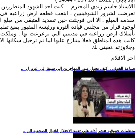
االاستاذ جاسم زندي المحترم . . كنت احد الشهود المتظررين 
تعرضت لشرور الشوفينيين . ابتعت قطعه ارض زراعيه في منط
مقدمه المبلغ . الا اني فوجئت حين تسديد المتبقي من مبلغ 
لوجود قرار من مجلس قياده الثوره ورئيسه المقبور بمنع تمل
بأمتلاك ارض زراعيه في مدينتي التي ترعرعت بها . وملكت تل
كانت هذه المناطق فعلا متنازع عليها لما تم ترحيل سكانها ال
وجلاوزته .تحيتي لك
اخر الافلام
.. -صناعة الخوف-.. كيف تحول عبور المهاجرين إلى سبتة إلى -غزو- ل
.. منظمات حقوقية تنشر أدلة على تعمد الاحتلال اغتيال الصحفية الل