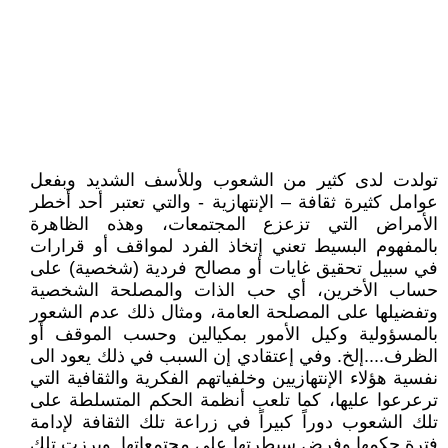
تولدت لدى كثير من الشعوب وللأسف الشديد وبفعل
عوامل كثيرة ثقافة – الإنتهازية - والتي تعتبر أحد أخطر
الأمراض التي تزعزع المجتمعات، وهذه الظاهرة
بالمفهوم البسيط تعني إتخاذ الفرد لمواقف أو قرارات
في سبيل تحقيق غايات أو مصالح فردية (شخصية) على
حساب الأخرين، أي حب الذات والمصلحة الشخصية
وتفضيلها على المصلحة العامة، ومثال ذلك عدم الشعور
بالمسؤولية وكيل الأمور بمكيالين وحسب الموقف أو
الظرف....إلخ. وفي إعتقادي إن السبب في ذلك يعود الى
نفسية هؤلاء الإنتهازيين وخلفياتهم الفكرية والثقافية التي
ترعرعوا عليها، كما تلعب أنظمة الحكم المتسلطة على
تلك الشعوب دوراً كبيراً في زراعة تلك الثقافة لإدامة
فترة حكمها وفرض سيطرتها على مجتمعاتها. وبرزت تلك