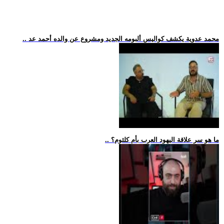
.. محمد عدوية يكشف كواليس ألبومه الجديد ومشروع عن والده أحمد عد
.. ما هو سر علاقة اليهود العرب بأم كلثوم؟