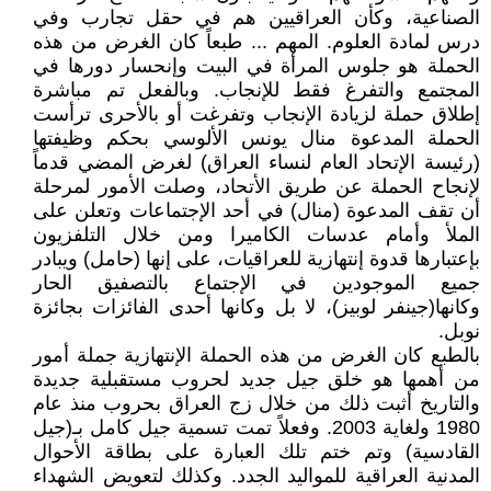
الصناعية، وكأن العراقيين هم في حقل تجارب وفي
درس لمادة العلوم. المهم ... طبعاً كان الغرض من هذه
الحملة هو جلوس المرأة في البيت وإنحسار دورها في
المجتمع والتفرغ فقط للإنجاب. وبالفعل تم مباشرة
إطلاق حملة لزيادة الإنجاب وتفرغت أو بالأحرى ترأست
الحملة المدعوة منال يونس الألوسي بحكم وظيفتها
(رئيسة الإتحاد العام لنساء العراق) لغرض المضي قدماً
لإنجاح الحملة عن طريق الأتحاد، وصلت الأمور لمرحلة
أن تقف المدعوة (منال) في أحد الإجتماعات وتعلن على
الملأ وأمام عدسات الكاميرا ومن خلال التلفزيون
بإعتبارها قدوة إنتهازية للعراقيات، على إنها (حامل) ويبادر
جميع الموجودين في الإجتماع بالتصفيق الحار
وكانها(جينفر لوبيز)، لا بل وكانها أحدى الفائزات بجائزة
نوبل.
بالطبع كان الغرض من هذه الحملة الإنتهازية جملة أمور
من أهمها هو خلق جيل جديد لحروب مستقبلية جديدة
والتاريخ أثبت ذلك من خلال زج العراق بحروب منذ عام
1980 ولغاية 2003. وفعلاً تمت تسمية جيل كامل بـ(جيل
القادسية) وتم ختم تلك العبارة على بطاقة الأحوال
المدنية العراقية للمواليد الجدد. وكذلك لتعويض الشهداء