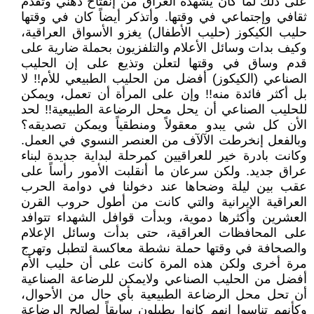
على ذلك لما كان يشهده العراق من إنفتاح ذهني وتقدم
ثقافي وإجتماعي في وقتها. وأتذكر أيضاً كان في وقتها
حليب الكيكوز (حليب الأطفال) يغزو الأسواق العراقية،
وكيف بدات وسائل الأعلام والتلفزيون بحملة ضارية على
قدم وساق في وقتها لتعلن وتذيع على إن الحليب
الصناعي (الكيكوز) أفضل من الحليب الطبيعي للأم!! لا
بل أكثر فائدة منه!! وإن على المرأة أن تعمل، ويمكن
للحليب الصناعي أن يحل محل الرضاعة الطبيعية!! لحد
الأن كل شي يبدو معقولاً ومنطقياً ويمكن تصديقه؟
وبالفعل إنخرطت الآلآف من العنصر النسوي في العمل.
وكانت بادرة خير للعراقيين كمرحلة لبداية جديدة لبناء
عراق جديد. ولكن سرعان ما أنقلبت الأمور رأساً على
عقب بين ليلة وضحاها عند دخولنا في دوامة الحرب
العراقية الإيرانية والتي كانت من أطول حروب القرن
العشرين وأكثرها دموية، وبدأت قوافل الشهداء تتوافد
على المحافظات العراقية، حتى بدأت وسائل الإعلام
والصحافة في وقتها حملة نشطة معاكسة لتطبل وتهرج
مرة أخرى ولكن هذه المرة كانت على أن حليب الأم
أفضل من الحليب الصناعي ولايمكن للرضاعة الصناعية
أن تحل محل الرضاعة الطبيعية بأي حال من الأحوال،
وكأنهم تناسوا انهم كانوا يطبلون سابقاً لصالح الرضاعة