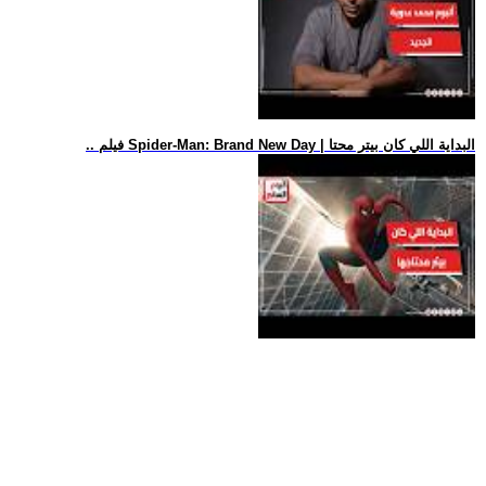
.. فيلم Spider-Man: Brand New Day | البداية اللي كان بيتر محتا