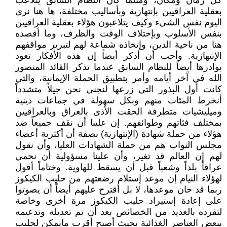
كل زمان ومكان، ومثلما كان النظام السابق يتلاعب
بعقلية العراقيين بإنتهازية وبأساليب مختلفة، ها هنا نرى
اليوم نفس الشيء وكيف يتلاعبون هؤلاء بعقلية العراقيين
بنفس الأسلوب وبإختلاف الوقت والظرف، وما أقصده
هنا من ناحية الدين، وإتخاذه شماعة لهم لتبرير مواقفهم
الإنتهازية. وأحب أن أذكر أيضاً إن هذه الأفكار تعود
بوادرها أيضاً للنظام السابق عندما تذكر القائد المنصور
الله في آخر أيامه وأمر بتطبيق الحملة الإيمانية، والتي
كانت أول البذور التي زرعها لنجني نحن جيلاً متشدداً
أنخرط المئات منهم وبكل سهولة في جماعات دينية
وميليشيات متطرفة الحقت الأذى بالعراق وبالعراقيين
بمختلف فئاتهم وطوائفهم. إن علينا أن نقف جميعاً ضد
هؤلاء من حملة شهادة (الإنتهازية) بصفة أن أكثرية أعضاء
مجلس النواب هم من حملة الشهادات العليا، وأن نقول
لهم إن العالم قد تغير، وأن علينا مسؤولية أن نحمي
عراقاً بلداً وشعباً قبل أن يسقط للهاوية. وختاماً أقول
لهؤلاء النيام إن موعد إستلام رضعتهم من حليب الكيكوز
ربما قد حان موعدها، لا بل أقترح عليهم أيضاً أن يصوتوا
على إعادة إستيراد حليب الكيكوز مرة أخرى وخاصة
لتفرده بالعديد من الخصائص بعد أن تم تعديله وتدعيمه
ببعض العناصر الغذائية بحيث أصبح أقرب مايمكن لحليب