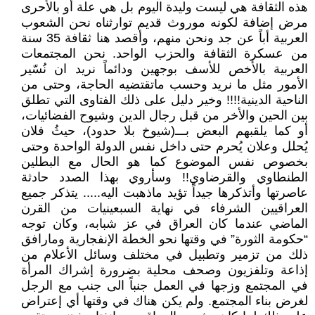
هذه الثقافة هي ليست وليدة اليوم بل هي علة أو بالأحرى
مرض إضافة لكونه موروث قديم توارثناه نحن الشعوب
العربية أباً عن جد ونحن منهم، وأقصد هنا ثقافة 35 سنة
من عسكرة الثقافة والحزب الواحد. نحن المجتمعات
العربية بالأخص للأسف بوجهين ودائماً نريد ان نُسّير
الأمور مثل ما نريد وحسب ماتقتضيه الحاجة، وحتى من
الناحية الدينية!!!! وخير دليل على ذلك الفتاوى التي تطلق
بين الحين والأخر من قبل رجال الدين وشيوح الفضائيات،
أو كما يلقبهم البعض بـــ(شيوخ بلا حدود)، حيثُ فلان
يُحلل وعلان يُحرم حتى داخل نفس الدولة الواحدة وحتى
بخصوص نفس الموضوع كما هو الحال مع البطلين
الطنطاوي والقرضاوي!! وسأروي بهذا الصدد حادثة
عاصرتها وأتذكرها جيداً تؤيد ماذهبت اليه..... يتذكر جميع
العراقيين الشرفاء في نهاية السبعينيات من القرن
الماضي عندما كان العراق في عز شبابه، وكان توجه
“حكومة الثورة” في وقتها نحو الخطة الإنفجارية ومارافق
ذلك من تزمير وتطبيل في مختلف وسائل الأعلام من
إذاعة وتلفزيون وصحف محلية بضرورة إشراك المرأة
في المجتمع وزجها في العمل جنباً الى جنب مع الرجل
لغرض بناء المجتمع. ولم يكن هناك في وقتها أي إعتراض