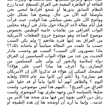
الثقافة أو الظاهرة المقيتة في العراق للسطح عندما زرع
النظام السابق بذورها أو شجع أفرادها لنجني نحن
ماوصلنا اليه الآن من حال. ويتضح هذا بشكل جلي
وواضح الآن على بعض سياسّي هذا الوقت. حيث قرأت
قبل أيام مقالة لأحد الزملاء حول مادار في أروقة مجلس
النواب العراقي من نقاشات حامية الوطيس بخصوص
موضوع الساعة وهو موضوع خروج القطعات الأمريكية
من العراق بعد إنتها فترة بقاءهم !! ولم يكن السبب
حسب ما علمت من المقالة سياسياً أو ماشابه ذلك؟؟
ماذا تتصورون كان السبب؟ السبب هو وحسب مادار
الحديث بين عدد من هؤلاء النواب السياسيين إن العراق
دولة إسلامية ولايجوز أن يولى على المسلمين من
النصارى....ولا أعرف هنا بماذا أجيب على هؤلاء؟
المضحك المبكي إن هؤلاء قد تذكروا الأن إن الأمريكان
هم نصارى!! ولا أعلم أين كانوا منذ عام 2003 ولغاية
اليوم ؟ والظاهر أنهم أما كانوا نياماً أو قد حلوا على
العراق من المريخ؟ ...المهم هذا ليس موضوعي، ولست
ضليعاً بالسياسة لأبين وجهة نظري بهذا الموضوع، ولست
رجل دين لأفتي بفتوة أبين فيها مدى صحة هذا الأمر من
عدمه... وإنما ما أريد أن أوضحه هنا إن هذه الطبيعة أو