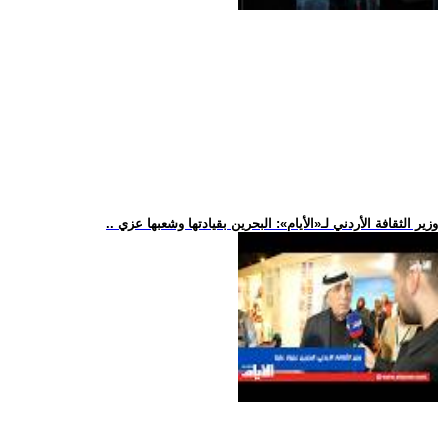
.. وزير الثقافة الأردني لـ«الأيام»: البحرين بقيادتها وشعبها عزي