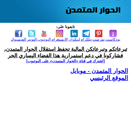
تابعونا على:
بودكاست
بنترست
تيلكرام
لينكدإن
الانستغرام
اليوتيوب
التويتر
الفيسبوك
تبرعاتكم وتبرعاتكن المالية تحفظ استقلال الحوار المتمدن،
فشاركونا في دعم استمرارية هذا الفضاء اليساري الحر
[اشترك في قناة ‫«الحوار المتمدن» على اليوتيوب]
الحوار المتمدن - موبايل
الموقع الرئيسي