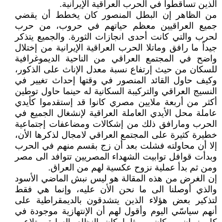
الذين تساقطوا في الحرب العراقية الإيرانية.
من الظاهر إن البطل المنصور كان يخطط أن يقضي
جميع العراقيين معظم حياتهم في حروب، من حرب
لحرب والتي كانت أحدى انجازات الثورة. والجميع يتذكر
جيداً ما رافق وماتلا الحرب العراقية الإيرانية من إختلال
واضح في المجتمع العراقي من الناحية الديموغرافية
للسكان من حيث إرتفاع نسبة معدل الإناث على الذكور،
وكيف حاول القائد المنصور في وقتها إحداث تغيير في
النسيج العراقي والتركيبة السكانية له حينما حاول توطين
أكثر من أربعة ملايين مصري كانوا قد إستقدموا كأيدي
عاملة محل الأيدي العاملة العراقية لإنشغال الجميع في
الحرب ومارافق ذلك من إشكالات ومضاعفات إجتماعية
خطيرة كثيرة على المجتمع العراقي لامجال لذكرها الأن،
إلا أن محاولته فشلت بعد أن زج بقسم منهم في الحرب
وبدأت قوافل توابيت الشهداء المصريين تتوافد الى مصر
ومن ثم بدأ عملية نزوح عكسية لهم من العراق.
إن الغرض من هذه المقالة هو ليس نبش الماضي الأسود
والذي أوصلنا الى ما نحن الأن عليه، وإنما هي فقط
لتذكير بعض هؤلاء الذين يتشدقون بالديمقراطية على
أنهم سياسّي اليوم وأقول لهم أن الإنتهازية موجودة في