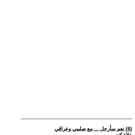
(6) نعم سأرحل ... مع صليبي وعراقي
علاء كنه