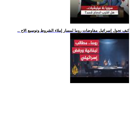
.. كيف تحول إسرائيل مفاوضات روما لمسار إملاء الشروط وتوسيع الاح