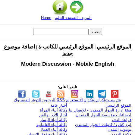
المزيد - الصفحة التالية
Home
الموقع الرئيسي
الموقع الرئيسي للكاتب-ة
اضافة موضوع
|
|
جديد
Modern Discussion - Mobile English
تابعونا على:
بنترست
تيلكرام
لينكدإن
الانستغرام
RSS
اليوتيوب
التويتر
الفيسبوك
الموقع الرئيسي
أخبار عامة
هيئة ادارة الحوار المتمدن - للإتصال بنا
وكالة أنباء المرأة
إحصائيات مؤسسة الحوار المتمدن
اخبار الأدب والفن
قواعد النشر
وكالة أنباء اليسار
ابرز كتاب / كاتبات الحوار المتمدن
وكالة أنباء العلمانية
يوتيوب التمدن
وكالة أنباء العمال
مكتبة التمدن
وكالة أنباء حقوق الإنسان