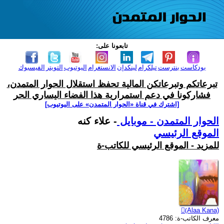
تابعونا على:
بودكاست
بنترست
تيلكرام
لينكدإن
الانستغرام
اليوتيوب
التويتر
الفيسبوك
تبرعاتكم وتبرعاتكن المالية تحفظ استقلال الحوار المتمدن،
فشاركونا في دعم استمرارية هذا الفضاء اليساري الحر
[اشترك في قناة ‫«الحوار المتمدن» على اليوتيوب]
الحوار المتمدن - موبايل
- علاء كنه
الموقع الرئيسي
للمزيد - الموقع الرئيسي للكاتب-ة
(ِAlaa Kana)
معرف الكاتب-ة: 4786