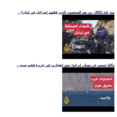
.. منذ عام 2023.. من هم الصحفيون الذين قتلتهم إسرائيل في لبنان؟
.. وكالة تسنيم عن مصادر إيرانية: دوي انفجارين في جزيرة قشم سببه