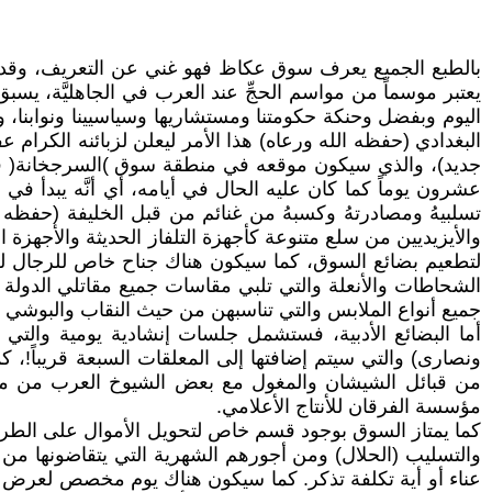
بالطبع الجميع يعرف سوق عكاظ فهو غني عن التعريف، وقد سم
يعتبر موسماً من مواسم الحجِّ عند العرب في الجاهليَّة، يسبق الوق
اليوم وبفضل وحنكة حكومتنا ومستشاريها وسياسيينا ونوابنا، و
البغدادي (حفظه الله ورعاه) هذا الأمر ليعلن لزبائنه الكرا
جديد)، والذي سيكون موقعه في منطقة سوق )السرجخانة( في مد
عشرون يوماً كما كان عليه الحال في أيامه، أي أنَّه يبدأ في 
تسلبيهُ ومصادرتهُ وكسبهُ من غنائم من قبل الخليفة (حفظه
والأيزيديين من سلع متنوعة كأجهزة التلفاز الحديثة والأجهزة ا
لتطعيم بضائع السوق، كما سيكون هناك جناح خاص للرجال لعرض
الشحاطات والأنعلة والتي تلبي مقاسات جميع مقاتلي الدول
جميع أنواع الملابس والتي تناسبهن من حيث النقاب والبوشي و
أما البضائع الأدبية، فستشمل جلسات إنشادية يومية والتي س
ونصارى) والتي سيتم إضافتها إلى المعلقات السبعة قريباً!، 
من قبائل الشيشان والمغول مع بعض الشيوخ العرب من مناصري
مؤسسة الفرقان للأنتاج الأعلامي.
كما يمتاز السوق بوجود قسم خاص لتحويل الأموال على الطريقة 
والتسليب (الحلال) ومن أجورهم الشهرية التي يتقاضونها من
عناء أو أية تكلفة تذكر. كما سيكون هناك يوم مخصص لعرض أخر