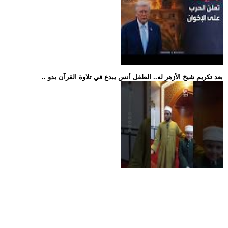
.. بعد تكريم شيخ الأزهر له.. الطفل أنس يبدع في تلاوة القرآن بدو