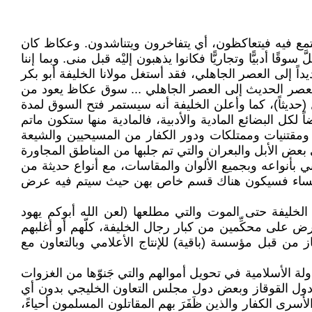
تمع فيه فيتعاكظون، أي يتفاخرون ويتناشدون. وعكاظ كان
ًا أدبيًّا وتجاريًّا فكانوا يذهبون إليْه قبل منى. وبما إننا
اً إلى العصر الجاهلي، فقد أستغل مولانا الخليفة أبو بكر
 العصر الحديث إلى العصر الجاهلي ... سوق عكاظ يعود من
ديثاً)، كما وأعلن الخليفة أنه سيستمر فتح السوق لمدة
لكل البضائع المادية والأدبية، فالمادية منها ستكون ماتم
 ومقتنيات وممتلكات ودور الكفار من المسيحيين والشيعة
ى بعض الأبل والبعران والتي تم جلبها من المناطق المجاورة
 بأنواعه وبجميع الألوان والمقاسات، مع أنواع حديثة من
وص النساء فسيكون هناك قسم خاص بهن حيث سيتم فيه عرض
الخليفة حتى الموت والتي مطلعها (لعن الله أبوكم يهود
ض على محكِّمين من كبار رجال الخليفة، كلّهم أو أغلبهم
من قبل مؤسسة (باقية) للإنتاج الأعلامي وبالتعاون مع
ة الأسلامية في تحويل أموالهم والتي جَنوّها من الغزوات
ودول القوقاز وبعض دول مجلس التعاون الخليجي بدون أي
 الكفار والذين ظَفَرَ بهم المقاتلون المسلمون أحياءً،