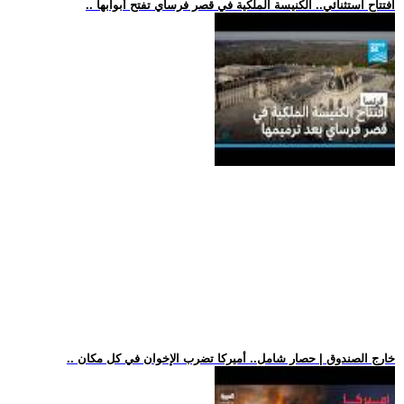
.. افتتاح استثنائي.. الكنيسة الملكية في قصر فرساي تفتح أبوابها
.. خارج الصندوق | حصار شامل.. أميركا تضرب الإخوان في كل مكان