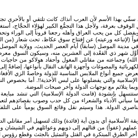
ِّي بهذا الأسم لأن العرب أنذاك كانت تلتقي أو بالأحرى تج
وف بعرفة، ولأجل هذا التجمُّع الكبير لهؤلاء الحجَّاج، أستغلَّ سوق
بفضل كل من يحب العراق وأهله رجعنا قروناً إلى الوراء وتحديد
م عفواً (لإتباعه ورعيته) عن إفتتاح سوق عكاظ، تحت شعار (من
ينة الموصل (سابقاً) أيام العصر الحديث، وولاية الموصل (ح
أوَّل شهر ذي القعْدة إلى العشرين منه، وسيكون السوق معرضاً 
 الله) وجماعته من مقاتلي المغول وأحفاد هولاكو من حاجيات
لكهربائية والمصوغات وأجهزة الهاتف النقال بأنواعها، إضافةً إل
 جميع أنواع الملابس المناسبة للدولة وخاصةً الزي الأفغاني
ة الإسلامية والتي يفضلونها على لبس الأحذية!!. أما بخص
بما يتلائم مع توجهات الدولة وأخر صيحات الموضة.
تتسهل بإنشودة (قامت الدولة الإسلامية) التي تنشد مبايعة 
كما سيأتي الأدباء والشعراء من كل حدب وصوب بقصائدِهم لتعر
 الدولة. هذا وسيتم نقل وقائع السوق يومياً على التلفاز 
الأسلامية أي بدون أية (فائدة) وذلك لتسهيل أمر مقاتلي الدول
 عملهم (عفواً) من قتالهم إلى ذويهم وعوائلهم في الشيشان 
 الطرق المبتكرة في القتل والتمثيل بالجثث وقطع رؤوس الأسرى