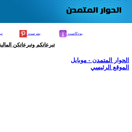
بودكاست
بنترست
تي
تبرعاتكم وتبرعاتكن المال
الحوار المتمدن - موبايل
الموقع الرئيسي