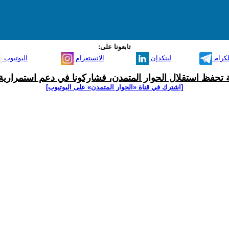
تابعونا على:
لكرام
لينكدإن
الانستغرام
اليوتيوب
ية تحفظ استقلال الحوار المتمدن، فشاركونا في دعم استمرارية 
[اشترك في قناة ‫«الحوار المتمدن» على اليوتيوب]