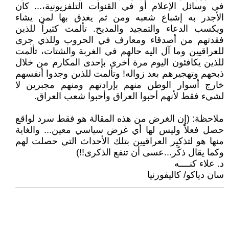
في وسائل الإعلام أو في القنوات التلفزيونية،... كان
الأجدر به إشباع شعبه ومن ثم يغدق بها لمن يشاء
ويكسب الدعاء والتمجيد والمديح. تألمت كثيراً للذين
فقدتهم من أصدقاء ومعارف في الحروب وللذي جرى
للعراقيين وما آل اليه حالهم في الغربة والشتات، تألمت
للذين يكافئون اليوم مرة أخرى بإحدى المكارم من خلال
ذبحهم وتهجيرهم بعد زواله! وتألمت للذين وجدوا أنفسهم
خارج أسوار الوطن منهم بإرادتهم ومنهم مجبرين لا
لشيء فقط لأنهم أحبوا العراق وأحبوا شعب العراق.
ملاحظة: (إن الغرض من هذه المقالة هو فقط سرد لواقع
حصل فعلاً وليس لها أي غرض سياسي معين... والغاية
منها هو لتذكير العراقيين بتلك الأحداث التي حصلت لهم
وكما يقال ذكّر...عسى أن تنفع الذكرى!!)
د. علاء كنــــه
سان دياكو/ كاليفورنيا