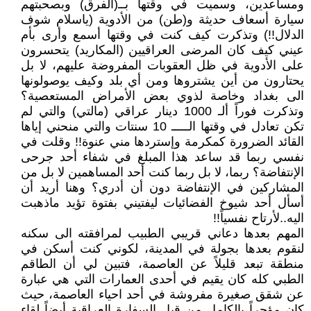
ومساعدين، وسميت في وقتها بــ(الفرق) وبصحبتهم
سيارة أسعاف حديثة و(طن) من الأدوية (ياسلام شوف
الدلال!!) وتذكرت كيف كنت في وقتها أسمع وأرى بأم
عيني كيف كان المرضى العراقيين (المكاريد) يتحسرون
على الأدوية في ظل العقوبات المفروضة عليهم، لا بل
يحتارون من أين يشتروها ومن أي بلد وكيف يوصولونها
الى بغداد وخاصة لذوي بعض الأمراض المستعصية؟
وتذكرت فوراً ألـ 1000 دينار عراقي (مالتي) والتي لم
تكن تعادل في وقتها الـــــ 10 سنتات والتي منحني إياها
القائد الضرورة كمكرمة وإستردها مني عنوة!! وقلت في
نفسي ربما قد ساعد هذا المبلغ في شفاء أحد جرحى
الإنتفاضة؟ ربما، لا بل ربما كنت أحد المساهمين لا بل من
المشاركين في الإنتفاضة دون أن أدري؟ وهنا أريد أن
أسأل أحد شيوخ الفضائيات ليفتيني بفتوة تؤيد ماذهبت
اليه..لأرتاح نفسياً!!
المهم بعدها دعاني قريبي الطبيب لمرافقته الى سكنه
لنقوم بعدها بجولة في المدينة، لكوني كنت أسكن في
منطقة تبعد قليلاً عن العاصمة، فتبين لي أن الطاقم
الطبي كله كان يقيم في أحدى العمارات التي هي عبارة
عن شقق صغيرة مفروشة في أحد احياء العاصمة، حيث
كان مؤجراً بالكامل من قبل السفارة العراقية أيضاً لقاء