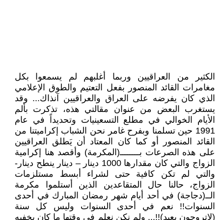
الكثير من العراقيين وربما أغلبهم لم يسمعوا بكل
مغامرات القائد المنصور بفعل التعتيم والطوق الإعلامي
الذي كان يفرضه على العراق والعراقيين آنذاك... وقد
يستغرب البعض من عنوان مقالتي هذه، تذكرت بألم
الأيام الخوالي في مطلع التسعينيات وتحديداً في عام
1991 حين تسلمنا وبفرح غامر نحن الشباب إكراميتنا من
القائد المنصور أو كما كان المعتاد أن يَطلق العراقيين
على هذه الصرعات بــــــــ(المكرمة) وأقصد هنا إكرامية
الزواج والتي كان مقدارها 1000 دينار – دينار ينطح دينار-
والتي لم تكن كافية حتى لشراء أبسط مستلزمات
الزواج، حالنا حال المتقاعدين الذين أستلموا مكرمة
الــ(دجاجة) في أحد أيام شهر رمضان المبارك في أحدى
السنوات!! نعم في أحدى السنوات وليس كل سنة
(لاتروحون بعيد)!!... ولم نكن نعلم في وقتها ما كان يخفيه