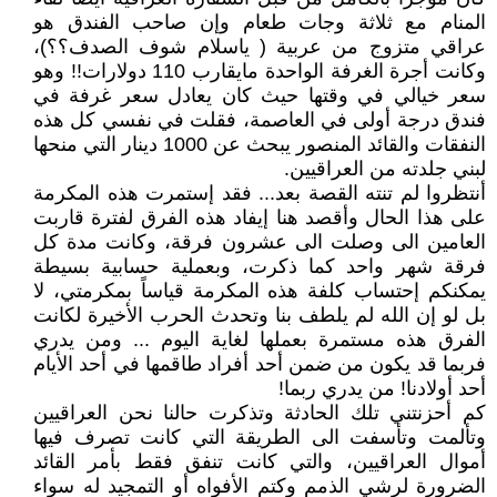
المنام مع ثلاثة وجات طعام وإن صاحب الفندق هو
عراقي متزوج من عربية ( ياسلام شوف الصدف؟؟)،
وكانت أجرة الغرفة الواحدة مايقارب 110 دولارات!! وهو
سعر خيالي في وقتها حيث كان يعادل سعر غرفة في
فندق درجة أولى في العاصمة، فقلت في نفسي كل هذه
النفقات والقائد المنصور يبحث عن 1000 دينار التي منحها
لبني جلدته من العراقيين.
أنتظروا لم تنته القصة بعد... فقد إستمرت هذه المكرمة
على هذا الحال وأقصد هنا إيفاد هذه الفرق لفترة قاربت
العامين الى وصلت الى عشرون فرقة، وكانت مدة كل
فرقة شهر واحد كما ذكرت، وبعملية حسابية بسيطة
يمكنكم إحتساب كلفة هذه المكرمة قياساً بمكرمتي، لا
بل لو إن الله لم يلطف بنا وتحدث الحرب الأخيرة لكانت
الفرق هذه مستمرة بعملها لغاية اليوم ... ومن يدري
فربما قد يكون من ضمن أحد أفراد طاقمها في أحد الأيام
أحد أولادنا! من يدري ربما!
كم أحزنتني تلك الحادثة وتذكرت حالنا نحن العراقيين
وتألمت وتأسفت الى الطريقة التي كانت تصرف فيها
أموال العراقيين، والتي كانت تنفق فقط بأمر القائد
الضرورة لرشي الذمم وكتم الأفواه أو التمجيد له سواء