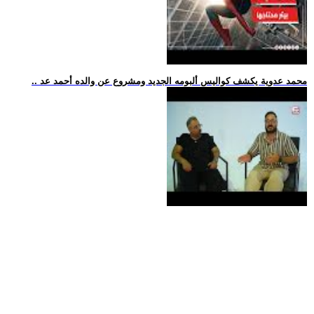
.. محمد عدوية يكشف كواليس ألبومه الجديد ومشروع عن والده أحمد عد