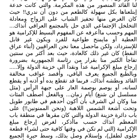
لنا القائد المنصور من هذه المكرمة. والتي كانت خدعة
إبتلعناها بكل سهولة كالطعم من دون أن ندري!! حيث
كان الغرض منها تحفيز الشباب على الزواج ومعادلة
التخلخل الإجتماعي الذي حل بالمجتمع العراقي آنذاك...
المهم وحسب ماأعرفه عن المفهوم البسيط للإكرامية هو
العطية أو مايمنح طواعية للفرد ويكون غير قابل
للإسترداد، ولكن ماحصل معنا نحن العراقيين (أبناء عراق
النفط) كان غير ذلك كالعادة، حيث بعد أكثر من سنتين
تفاجأ الكثير منا بقرار من رئاسة الجمهورية بضرورة
إرجاع مبلغ الإكرامية عداً ونقداً الى خزينة الدولة وإلا.....
وبالطبع الجميع يعرف الباقي، وأقصد عواقب مخالفة
القائد وبطشه آنذاك، فربما قد تقطع يده أو أذنه أو يقطع
لسانه، أو يوصم بوصمة العار على جبهة الرأس (مثل
مسلسل لن شنغ) أيام زمان... وبالفعل أصطَف المئات
منا وكان لي الشرف بأن أكون أحدهم في طابور طويل
وتحت أشعة الشمس اللاهبة (ونحن الممنونين!!) على
باب دائرة خزينة الدولة والتي كان مقرها في منطقة باب
المعظم آنذاك حسب ماأذكر، لغرض إرجاع مبلغ
الإكرامية (التي لم تكن في وقتها كافية حتى لشراء قطعة
حلوى لطفل)، وإستلام وصل بذلك، وسط حيرة الجميع