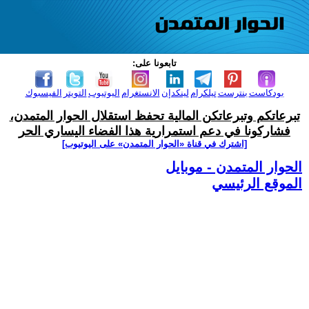
تابعونا على:
بودكاست
بنترست
تيلكرام
لينكدإن
الانستغرام
اليوتيوب
التويتر
الفيسبوك
تبرعاتكم وتبرعاتكن المالية تحفظ استقلال الحوار المتمدن،
فشاركونا في دعم استمرارية هذا الفضاء اليساري الحر
[اشترك في قناة ‫«الحوار المتمدن» على اليوتيوب]
الحوار المتمدن - موبايل
الموقع الرئيسي