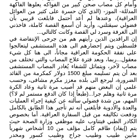
وأمام كل مصاب صحن كبير من الفواكه يعلوها الفاكهة
المدللة- الموز- (الذي كان حسرة على كثير من العوائل
العراقية)، وعندها لم أعد أحتمل فابلغت قريبي بأن
فضولي سيقتلني، وأريد أن أسمع القصة كاملة، فاخذني
الى الغرفة وسرد لي القصة وكانت كالتالي...
إن الراقدين الذين رأيتهم هم من جرحى الإنتفاضة في
فلسطين ويتم إحضارهم الى هذه المستشفى ليتعالجوا
على نفقة الحكومة العراقية مجاناً، الى هنا كل شيء
معقول...ربما، وبعد فترة علاج المصاب والتي تختلف من
مصاب لآخر، ويتماثل للشفاء يُغادر المصاب المستشفى
بعد أن يتم تسليمه مبلغ 1500 دولار كمكرمة من القائد
الضرورة، ليرجع الى بلده معزز مكرم مشافى، وحسب
علمي إن البعض منهم قد أصيب مرة ثانية وعاد الكرة
مرة ثانية وهلم جرا...(طبعاً إذا كان الدفع مستمر لم لا؟)
المهم، من شدة فضولي سألته عن كيفية إجراء العمليات
والعدة والأدوية فأبلغني أنه تم تأجير هذا الطابق بالكامل
ودفعت تكاليفه من قبل السفارة العراقية. أما بخصوص
الكادر الطبي فيتناوب عليه موظفي وزارة الصحة حيث
يتم (إيفاد) طاقم كامل مؤلف من 10 أشخاص شهرياً
مابين طبيب وطبيب جراح وطبيب كسور ومخدر