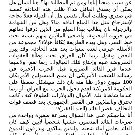
عن سبب منحنا إياها ومن ثم المطالبة بها؟ هنا أتسأل هل
يمكن أن يصدق العاقل هذا؟ ظلت هذه الحادثة كغصة
في صدري وظليت أسأل نفسي هل أن الدولة فعلاً بحاجة
لإسترجاع مثل هذا المبلغ التافه منا؟ وهل من الشهامة
والرجولة بان يطالب بهذا المبلغ من الذين ذرفوا دمائهم
في حروبه المجنونة، وأضحى الملايين منهم بسببه تحت
خط الفقر. وهل بهذه الطريقة يُكافأ هؤلاء؟ مجموعة من
الأسئلة حيرتني لعدة سنوات بعد هذه الحادثة. وقد يبرر
البعض ويقول ربما كان العراق تحت وطأة العقوبات
المفروضة عليه وإحتاج لتلك المبالغ!... ربما نعم، ولاسيما
عندما قرر القائد الضرورة قبل الحرب الأخيرة في
رسالته للشعب الأمريكي أن يمنح المتسولين الأمريكان
100 مليون دولار ظناً منه بان ذلك سيشكل ضغطاً على
الحكومة الأمريكية لعدم دخول الحرب مع العراق، أو ربما
عندما شاهدنا تلك الأموال (الدولارات الحلوة) كيف كانت
تحترق وبالملايين في القصر الجمهوري بعد قصف قوات
التحالف لقصر القائد (العبد الفقير)!!
أنا سأجيبكم على هذا السؤال بصرعة صغيرة وواحدة من
صرعات القائد المنصور، عشتها شخصياً لأبين كيف كان
القائد يعامل أبناء شعبه، وللذين يتباكون ويذرفون الدموع