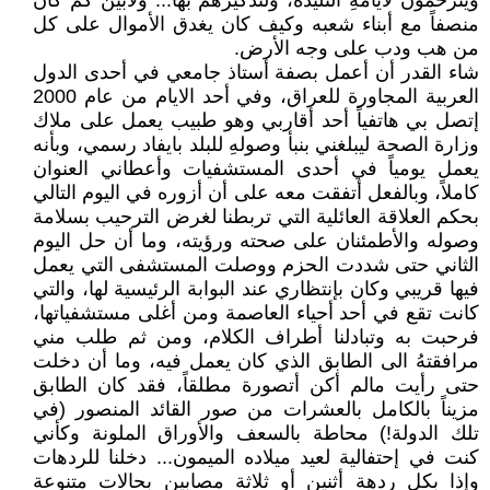
ويترحمون لأيامهِ التليدة، ولتذكيرهم بها... ولأبين كم كان
منصفاً مع أبناء شعبه وكيف كان يغدق الأموال على كل
من هب ودب على وجه الأرض.
شاء القدر أن أعمل بصفة أستاذ جامعي في أحدى الدول
العربية المجاورة للعراق، وفي أحد الايام من عام 2000
إتصل بي هاتفياً أحد أقاربي وهو طبيب يعمل على ملاك
وزارة الصحة ليبلغني بنبأ وصولهِ للبلد بايفاد رسمي، وبأنه
يعمل يومياً في أحدى المستشفيات وأعطاني العنوان
كاملاً، وبالفعل أتفقت معه على أن أزوره في اليوم التالي
بحكم العلاقة العائلية التي تربطنا لغرض الترحيب بسلامة
وصوله والأطمئنان على صحته ورؤيته، وما أن حل اليوم
الثاني حتى شددت الحزم ووصلت المستشفى التي يعمل
فيها قريبي وكان بإنتظاري عند البوابة الرئيسية لها، والتي
كانت تقع في أحد أحياء العاصمة ومن أغلى مستشفياتها،
فرحبت به وتبادلنا أطراف الكلام، ومن ثم طلب مني
مرافقتهُ الى الطابق الذي كان يعمل فيه، وما أن دخلت
حتى رأيت مالم أكن أتصورة مطلقاً، فقد كان الطابق
مزيناً بالكامل بالعشرات من صور القائد المنصور (في
تلك الدولة!) محاطة بالسعف والأوراق الملونة وكأني
كنت في إحتفالية لعيد ميلاده الميمون... دخلنا للردهات
وإذا بكل ردهة أثنين أو ثلاثة مصابين بحالات متنوعة