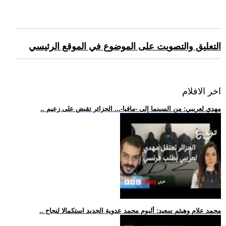
التعليق والتصويت على الموضوع في الموقع الرئيسي
اخر الافلام
.. مهدي لعريبي: من السينما إلى -مافيا-... الجزائر تقبض على زعيم
.. محمد علام وهيثم سعيد: ألبوم محمد عدوية الجديد استكمالا لنجاح