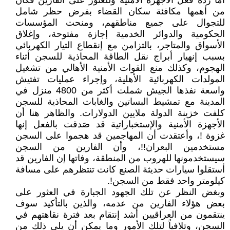
أما ردة فعل الأجهزة الأمنية وللعثور على الفارين فكان
من أهمها مكافئة سكان القضاء بفرض حظر شامل
للتجوال على جميع مناطقهم، ومنحت المؤسسات
الحكومية والدوائر الخدمية إجازة مفتوحة، وإغلاق
الأسواق والمتاجر، بالتزامن مع إنقطاع التيار الكهربائي
بسبب إنهيار أبراج نقل الطاقة المحاذية للسجن أثناء
الهجوم، وكذلك منع القوات الأمنية الأهالي من تشغيل
المولدات الكهربائية الأهلية، وإجراء عمليات تفتيش
واسعة نفذها الجيش شملت أكثر من 4800 منزل في
المدينة مع تمشيط البساتين والغابات المحاذية للسجن
كلفت خزينة الدولة ملايين الدولارات. والظاهر هنا أن
الأجهزة الأمنية والإستخباراتية قد صَدقت بالفعل إنها
غزوة !، وأعتقدت أن المهاجمين قد هجموا على السجن
مستخدمين البعران!!، وأن الفارين من السجن
سيستخدمونها للهروب من المنطقة، وفاتها إن الفارين قد
أستقلوا سيارات حديثة الصنع كانت تنتظرهم على مسافة
كيلومتر واحد فقط من السجن!.
وبغض النظر عن تلك الجهود الجبارة في العثور على
بعض هؤلاء الفارين من عدمه، والذين بالتأكيد سوف
ينتقمون من العراقيين أشد إنتقام بعد فترة نقاهتهم في
السجن، وتلافياً لتلك الأمور وما يمكن أن يلي ذلك من