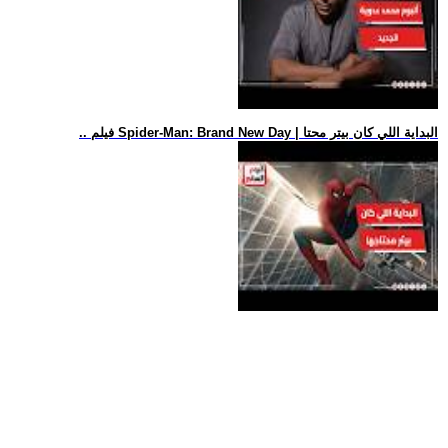
.. فيلم Spider-Man: Brand New Day | البداية اللي كان بيتر محتا