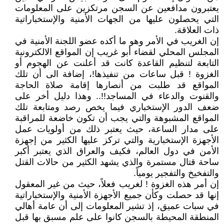
يعتبرون مدافعين عن السجن مرتكزين على المعلومات
التي يحصلون عليها من الجهات الأمنية والإستخباراتية
ذات العلاقة.
إن الغريب في الأمر وهو ما أكده عضو اللجنة الأمنية في
المجلس المحلي لقضاء أبو غريب إن المواقع الالكترونية
التابعة لتنظيم القاعدة كانت قد أعلنت عن الهجوم أو
الغزوة ! قبل ساعات من تنفيذها!، إضافة الى أن تلك
المواقع قد طلبت من أنصارها إقامة صلاة الحاجة
والقنوت والدعاء في المساجد!!.. وهذا دليل أخر على
ضعف الدور الإستخباري فيما يخص رصد ومتابعة تلك
المواقع المشبوهة والتي يجب أن تكون خاضعة للمراقبة
على مدار الساعة، حيث يعتبر ذلك من أولويات عمل
الأجهزة الإستخبارية والتي تركز عليها الكثير من إجهزة
الأمن في دول العالم، فكيف والعراق الذي يعتبر أكبر
ساحة قتال مستمرة والذي يشهد الكثير من حالات القتل
والتفخيخ والتفجير يومياً.
إن أمر هذه الغزوة ! لغريب فعلاً، حيث من غير المعقول
إنها قد حصلت وكأن جميع الأجهزة الأمنية والإستخباراتية
في سبات عميق، إذ تشير المعلومات إلى أن عامة أهالي
المنطقة المحيطة بالسجن كانوا على علم مسبق بها قبل