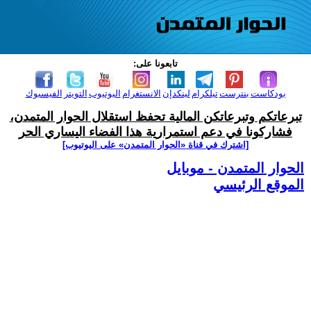
تابعونا على:
بودكاست
بنترست
تيلكرام
لينكدإن
الانستغرام
اليوتيوب
التويتر
الفيسبوك
تبرعاتكم وتبرعاتكن المالية تحفظ استقلال الحوار المتمدن،
فشاركونا في دعم استمرارية هذا الفضاء اليساري الحر
[اشترك في قناة ‫«الحوار المتمدن» على اليوتيوب]
الحوار المتمدن - موبايل
الموقع الرئيسي