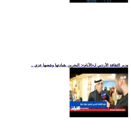
.. وزير الثقافة الأردني لـ«الأيام»: البحرين بقيادتها وشعبها عزي