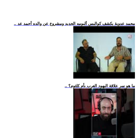
.. محمد عدوية يكشف كواليس ألبومه الجديد ومشروع عن والده أحمد عد
.. ما هو سر علاقة اليهود العرب بأم كلثوم؟