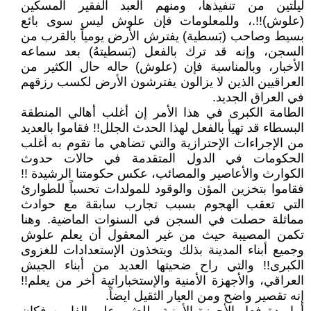
ليلتين من تنفيذها، ومنهم العبد الفقير المسكين
(علوش)!!.، وللمعلومات فإن علوش ليس سوى بائع
بسيط وصاحب (بَسطية) يفترش الأرض يومياً بالقرب من
السجن، وإنه قد ترك بالفعل (بَسطيتهُ) بعد سماعه
الأخبار، وبالمناسبة فإن (علوش) حاله حال الكثير من
العراقيين الذين لا يزالون يفترشون الأرض لكسب رزقهم
في العراق الجديد.
الطامة الكبرى في هذا الأمر إن أغلب أهالي المنطقة
البسطاء قد تهيأ بالفعل لهذا الحدث الجلل!! فقاموا بالعديد
من الإجراءات الإحترازية والتي تضاهي ما تقوم به أغلب
الحكومات في الدول المتقدمة في حالات حدوث
الكوارث والأعاصير والمصائب، عكس حكومتنا الرشيدة !!
فقاموا بتخزين المؤن والوقود للمولدات تحسباً للطوارئ
التي تعقب الهجوم بسبب تجارب سابقة مع حوادث
مماثلة حصلت في السجن في السنوات الماضية. وهنا
تكمن المصيبة حيث من غير المعقول أن يعلم علوش
وجميع أبناء المدينة بذلك ويتخذون الإستعدادات للغزوى
الكبرى!! والتي راح ضحيتها العديد من أبناء الجيش
العراقي، والأجهزة الأمنية والإستخباراتية أخر من يعلم!!
إنه تقصير واضح ومن العيار الثقيل ايضاً.