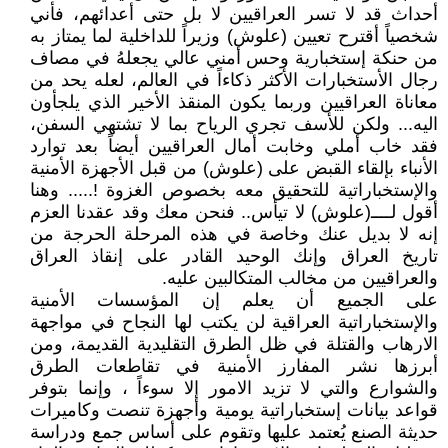
أحداث قد لا تسر العراقيين لا بل حتى أعدائهم، فأني
شخصياً أقترح تعيين (علوش) وزيراً للداخلية لما يمتاز به
من حنكة إستخبارية وحس أمني عالي يجعلهُ في مصاف
رجال الأستخبارات الأكثر ذكاءاً في العالم، لعله يحد من
معاناة العراقيين وربما يكون المنقذ الأخير الذي يلجأون
اليه... ولكن للأسف تجري الرياح بما لا تشتهي السفن،
فقد خاب أملي وخابت أمال العراقيين أيضاً بعد توارد
الأنباء بإلقاء القبض على (علوش) من قبل الأجهزة الأمنية
والإستخباراتية للتحقيق معه بخصوص الغزوة !..... وهنا
أقول لــــ(علوش) لا تيأس.. فنحن معك وقد عقدنا العزم
إنه لا بديل عنك وخاصة في هذه المرحلة الحرجة من
تاريخ العراق وإنك الوحيد القادر على إنقاذ العراق
والعراقيين من مخالب المتكالبين عليه.
على الجميع أن يعلم إن المؤسسات الأمنية
والإستخباراتية العراقية لن يكتب لها النجاح في مواجهة
الارهاب والقتلة في ظل الطرق التقليدية القديمة، ومن
أبرزها نشر المفارز الأمنية في تقاطعات الطرق
والشوارع والتي لا تزيد الامور إلا سوءاً ، وإنما بتوفر
قواعد بيانات إستخباراتية يومية وأجهزة تنصت وكاميرات
حديثة الصنع يُعتمد عليها وتقوم على أساس جمع ودراسة