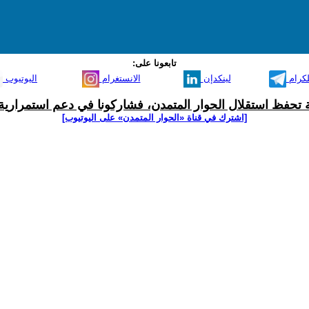
تابعونا على:
لكرام
لينكدإن
الانستغرام
اليوتيوب
ية تحفظ استقلال الحوار المتمدن، فشاركونا في دعم استمرارية 
[اشترك في قناة ‫«الحوار المتمدن» على اليوتيوب]