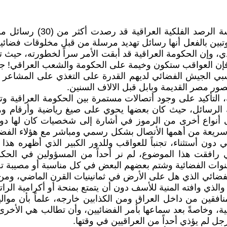
تشير المعلومات إلى أن منظ
ين بالفعل أنها رسائل تهديد مرسلة من قبل مخلوقات فضائية،
بادي، وإن الحكومة العراقية قد أبقت الأمر سراً لخطورته، ح
ن العواقب ستكون وخيمة على الحكومة والشعب العراقي! جراء أت
بي الجيش الفضائي لديهم القدرة على التغذي على المشاعر ال
ور مصر القديمة وبابل قبل الالاف السنين.
التأكيد على وجود أتصالات مستمرة بين الحكومة العراقية وت
الرسائل، حيث كان بعضها يحوي على صيغ رياضية وأرقام وهو
لى أنواع أخرى من الرموز في أشارة إلى شخصيات كان لها د
سريعة من أهمها الأتصال بشكل رسمي ومباشر مع هؤلاء الفضائي
 أستثناء، تجنباً للعواقب وللدور الكبير الذي أظهره هذا
تي رافقت هذا الموضوع، لم نر أحداً من المسؤولين في الحكو
قنوات الفضائية وشتم بعضهم البعض في كل مناسبة أو مصيبة تح
أكتب هذا الموضوع تذكرت وبأسى ذلك المسكين(E.T.) الفضائي الذي هل على الأرض في ثمانيني
ذي وافته المنية للأسف دون أن يتمتع بمنحة أو أكرامية الرا
منافقين من داخل العراق ومن الكذابين خارجه، علماً بأن موا
ئلة المنكوب (E.T.) بالحكومة العراقية، وخاصةً بعد سماعها بأمر الفضائيين، وأن ت
جل لم يؤذي أحداً من العراقيين في وقتها.