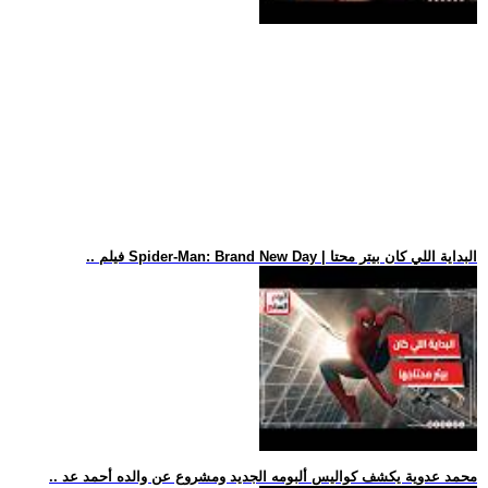
.. فيلم Spider-Man: Brand New Day | البداية اللي كان بيتر محتا
.. محمد عدوية يكشف كواليس ألبومه الجديد ومشروع عن والده أحمد عد