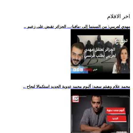
اخر الافلام
.. مهدي لعريبي: من السينما إلى -مافيا-... الجزائر تقبض على زعيم
.. محمد علام وهيثم سعيد: ألبوم محمد عدوية الجديد استكمالا لنجاح