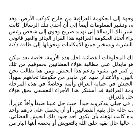
ومة معالجة البيانات في مؤسسة الرصد الفلكية العراقية قد رصدت أكثر من (30) رسائل موجهة إلى الحكومة العراقية من خارج كوكب الأرض، وقد
 وتشير المعلومات أيضاً إلى أن أحدى تلك الرسائل كانت
يث تشير تلك الرسالة إلى تهديد صريح وقوي إلى شخص رئيس
خاذ الحكومة العراقية هذا القرار الجائر والغير قانوني
بشرية وتسخير جميع الأمكانيات وتحويلها إلى طاقة ذكية
لك المخلوقات الفضائية لحل هذه الأزمة، خاصة بعد تمكن
 مايدلل على مطالبة هؤلاء الفضائيين بحقوقهم من تلك
ور كبير في نشوء ودعم هذا الجيش. ومن هنا نطالب نحن
ين، والأعتذار منهم عن مابدر من حكومتنا تجاههم سهواً،
 الجيش في حماية العراق وأمنه وخاصةً في هذه المرحلة
مة العراقية قد أستنكر هذا الأجراء التعسفي بحق هؤلاء
ل بالعراق.
ات القرن الماضي، ومن في جيلي يتذكرونه جيداً، حيث حل علينا ضيفاً وأخاً عزيزاً،
تب حاله حال بقية الفضائيين، أو أن يحصل على درهم واحد
ليده كانت تؤهله بأن يكون أحد جنود ذلك الجيش الفضائي،
طالب هي الأخرى حالها حال بقية خلق الله بالتعويض أو بحصة أبنها البار من