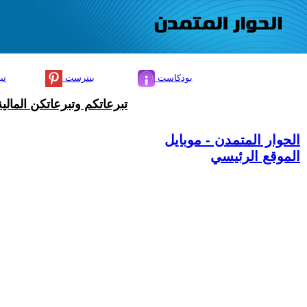
بودكاست
بنترست
تي
تبرعاتكم وتبرعاتكن المال
الحوار المتمدن - موبايل
الموقع الرئيسي