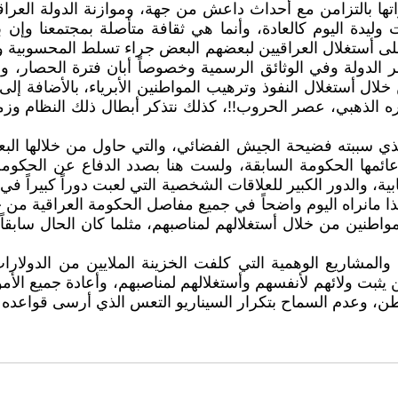
تها بالتزامن مع أحداث داعش من جهة، وموازنة الدولة العراقي
دة اليوم كالعادة، وأنما هي ثقافة متأصلة بمجتمعنا وإن بداي
لى أستغلال العراقيين لبعضهم البعض جراء تسلط المحسوبية
 الدولة وفي الوثائق الرسمية وخصوصاً أبان فترة الحصار، وم
خلال أستغلال النفوذ وترهيب المواطنين الأبرياء، بالأضافة إلى
صره الذهبي، عصر الحروب!!، كذلك نتذكر أبطال ذلك النظام وزم
ذي سببته فضيحة الجيش الفضائي، والتي حاول من خلالها الب
مها الحكومة السابقة، ولست هنا بصدد الدفاع عن الحكومة 
 والدور الكبير للعلاقات الشخصية التي لعبت دوراً كبيراً في ت
وهذا مانراه اليوم واضحاً في جميع مفاصل الحكومة العراقية 
طنين من خلال أستغلالهم لمناصبهم، مثلما كان الحال سابقا
ا والمشاريع الوهمية التي كلفت الخزينة الملايين من الدولار
يثبت ولائهم لأنفسهم وأستغلالهم لمناصبهم، وأعادة جميع الأم
الوطن، وعدم السماح بتكرار السيناريو التعس الذي أرسى قواع