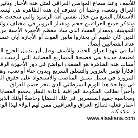
للأسف وعند سماع المواطن العراقي لمثل هذه الأخبار وتأثيرا
العراق وشعبه، وعلينا أن نعترف إن هذه الظاهرة هي ليست ولي
الأستغلال البشع من خلال تفشي آفة الرشوة والتي شجعت ع
ويتذكر جميع العراقيين حجم ومقدار التزوير في مختلف دوائر
التموينية، ومقدار الفساد الذي ساد معظم الأجهزة الأمنية من 
الذين كان عليهم أن يختاروا مابين الموت أو الأجازة أبان ع
عداد الفضائيين أيضاً!.
أما في عهد العراق الجديد وللأسف وقبل أن يندمل الجرح ال
فضيحة جديدة هي فضيحة المشاريع الفضائية التي أرست دعائ
أسباب هذه الظاهرة هو الضعف الواضح في دور الأجهزة الرقابية،
أفكاراً تؤمن بالتزوير والتسلق السريع وبدون عناء أو تعب، 
المزورة في سبيل تسلق المناصب والأستحواذ على حقوق الموا
في معالجة هذا الورم السرطاني الذي ينخر جسم العراق.
وأخيراً نطالب الحكومة العراقية بأعادة النظر بجميع القضاي
ومحاسبة جميع المقصرين في تلك القضايا وخاصةً أولئك الذين 
أعمار فعلية لصالح العراق والعراقيين ممن لهم الولاء لهذا 
د. علاء كنه
www.alaakana.com