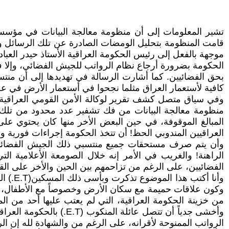
قامت المنظومة بتحليل الومضات الصادرة عن تلك الرسائل وتب
موجهة بالفعل إلى رئيس الحكومة العراقية الأستاذ حيدر الع
الحكومة بضرورة أرجاع نظام الرواتب للجيش الفضائي، وإلا فإ
بحق الفضائيين. كما أشارت الرسالة في تهديدها إلى أن منتس
كافية لأستعمار العراق مثلما نجحوا في أستعمار الأرض في عص
وفي سياق متصل كشف تقرير لوكالة الأمن القومي العراقية، 
منظومة معالجة البيانات من فك تشفير عدد محدود من تلك 
المبالغ الموقوفة، في حين البعض الأخر منها كان يحتوي ع
العراقيين المندوبي الحظ! أن تتخذ الحكومة إجراءات فورية و
وأن يتم صرف مستحقات جميع منتسبي ذلك الجيش الفضائي دون
الراهنة! والغريب في الأمر إنه خلال الصومعة الأعلامية ال
الفضائيين، على الرغم من تزاحمهم بين الحين والأخر على ال
وأنا 
وكون علاقات حميمة مع سكان الأرض وخصوصاً مع الأطفال، وال
من خزينة الحكومة العراقية، التي لم يعتب عليها أحد من ال
وأخشى جدياً أن تتصل عا
الرواتب الممنوحة لأقرانه، على الرغم من والشهادة لله إن الر