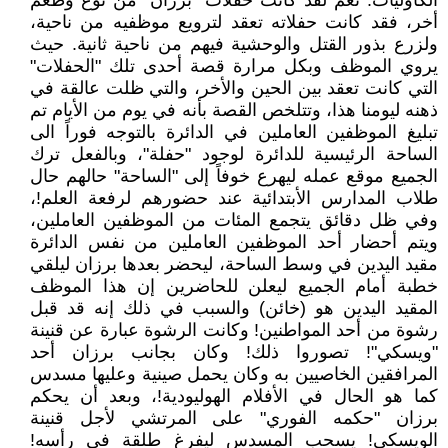
الكاوليات. نعم لقد كانت حفلات "برزان" من نوع وطعم
أخر، فقد كانت حفلاته تعقد لترويع موظفيه من ناحية،
ولزرع بذور القتل والوحشية فيهم من ناحية ثانية. حيث
يروي الموظف وبكل مرارة قصة أحدى تلك "الحفلات"
التي كانت تعقد بين الحين والأخر، والتي ظلت عالقة في
ذهنه ليومنا هذا، وتتلخص القصة بأنه في يوم من الأيام تم
تبليغ الموظفين العاملين في الدائرة بالتوجه فوراً الى
الساحة الرئيسية للدائرة لوجود "حفلة"، وبالفعل ترك
الجميع موقع عمله ليهرع خوفاً إلى "الساحة" حالهم حال
طلاب المدارس الأبتدائية عند حضورهم لرفعة العلم!،
وفي ظل دقائق يتجمع المئات من الموظفين العاملين،
ويتم أحضار أحد الموظفين العاملين من نفس الدائرة
مقيد اليدين في وسط الساحة، ليحضر بعدها برزان ليلقي
خطبة أمام الجميع ليعلن للحاضرين إن هذا الموظف
المقيد اليدين هو (خائن) والسبب في ذلك إنه قد قبل
رشوة من أحد المواطنين! وكانت الرشوة عبارة عن قنينة
"ويسكي"! تصوروا ذلك! وكان بجانب برزان أحد
المرافقين الخاصيين به وكان يحمل صينية وعليها مسدس
كما هو الحال في الأفلام الهوليودية!، وبعد أن يحكم
برزان "حكمه الفوري" على المرتشي لأجل قنينة
الويسكي! يسحب المسدس ليفرغ طلقة في رأسه!