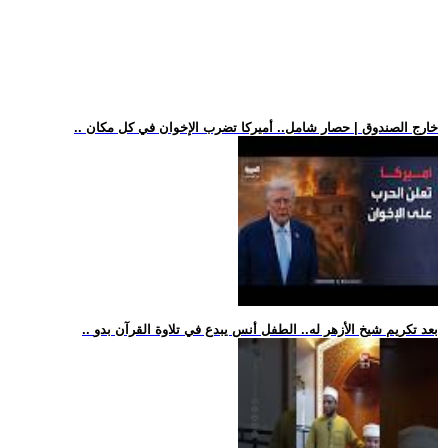
.. خارج الصندوق | حصار شامل.. أميركا تضرب الإخوان في كل مكان
.. بعد تكريم شيخ الأزهر له.. الطفل أنس يبدع في تلاوة القرآن بدو