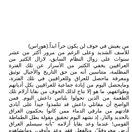
من يعيش في خوف لن يكون حراً ابداً.(هوراس)
للأسف الشديد وعلى الرغم من مرور أكثر من عشر
سنوات على زوال النظام السابق، لازال الكثير من
العراقيين يخفي الكثير من الأسرار عن تلك الفترة
المظلمة، متناسين أنه من حق التاريخ والأجيال توثيق
ومعرفة ماحصل للعراق وللعراقيين في تلك الفترة،
ومايحصل اليوم من إبادة جماعية للعراقيين بكل أديانهم
وطوائفهم، ما هو إلا نتاج لذلك الخوف من بقايا أزلام تلك
الطغمة من الذين تحولوا بلباس داعش اليوم. فمن
الواضح أن مقاتلي داعش قد تتلمذوا جيداً على أيادي
قادتهم من مارقي الدماء ممن كانوا يحكمون العراق
بالحديد والنار، إذ نشهد اليوم تحقيق مقولة بطل الطماطة
القومي! عندما وعد بقايا أزلامه "بأنه سيسلم العراق
أرض محروقةً"، وبالفعل فقد وعد وأوفى، ومانشاهده