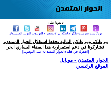
تابعونا على:
بودكاست
بنترست
تيلكرام
لينكدإن
الانستغرام
اليوتيوب
التويتر
الفيسبوك
تبرعاتكم وتبرعاتكن المالية تحفظ استقلال الحوار المتمدن،
فشاركونا في دعم استمرارية هذا الفضاء اليساري الحر
[اشترك في قناة ‫«الحوار المتمدن» على اليوتيوب]
الحوار المتمدن - موبايل
الموقع الرئيسي