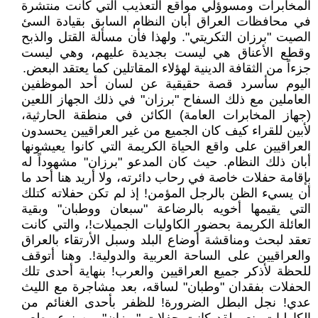
المخابرات ومسوؤلي مواقع التعذيب التي كانت منتشرة
في محافظات العراق أبان النظام السابق بقيادة السئ
الصيت "برزان التكريتي". ولهذا فأن مسألة القتل والذبح
وقطع الأعناق هي ليست بجديدة عليهم، وهي ليست
جزءاً من الثقافة الدينية لهؤلاء المقاتلين كما يعتقد البعض.
اليوم سأسرد قصة حقيقية عن لسان أحد الموظفين
العاملين مع ذلك السفاح "برزان" في ذلك الجهاز اللعين
(جهاز المخابرات العامة) الكائن في منطقة الحارثية،
لأبين للقراء كيف كان الجميع من غير العراقيين يحسدون
العراقيين على واقع الحياة الكريمة التي كانوا يعيشونها
أبان ذلك النظام. حيث كان المدعو "برزان" مشهوداً له
بإقامة حفلات خاصة في رحاب دائرته، ولا أريد هنا أحد ما
أن يسيء الظن بالرجل المؤمن! إذ لم تكن حفلاته كتلك
التي يقيمها أخويه بالرضاعة "سبعان ووطبان" وبقية
العائلة الكريمة بحضور الكاوليات الجميلات!، والتي كانت
تعقد لبحث ومناقشة أوضاع البلد وسبل الأرتقاء بالعراق
والعراقيين على الساحة العربية والدولية!. وهنا أتوقف
للحظة لأذكر جميع العراقيين والعرب! بنهاية أحدى تلك
الحفلات بفقدان "وطبان" لساقه، بعد مشاجرة مع الليث
عدي! نجل البطل الضرورة! للظفر بأحدى الغنائم من