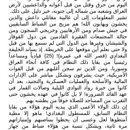
اليوم من حرق وقتل من قبل أعوانه والداعشيين لأرض
العراق وشعبه من شماله إلى جنوبه، خير دليل على ذلك.
تشير المعلومات إلى أن غالبية مقاتلي داعش والذين
يخشون ويهابون الله! هم مزيج من الضباط السابقيين
في جيش صدام ومن الأرهابيين وخريجي السجون ومن
حثالة المجتمعات الفقيرة القادمين من دول القوقاز
والشيشان وغيرها من الدول التي لم نسمع بها من قبل
ولا حتى نعلم أين موقعها على الخريطة. إذ يساند الخليفة
البغدادي (قصر الله في عمره)! (25) قيادياً ومساعداً
رئيسياً من بقايا ذلك النظام في كافة أنحاء العراق
وسوريا، ومن الذين تم سجن أغلبهم من قبل القوات
الأمريكية، حيث يشرفون وبشكل مباشر على الإدارات
المالية والأسلحة والعمليات العسكرية والتجنيد، بعد أن
كانوا من خيرة رواد النوادي الليلية وصالات القمار في
عهد القائد الضرورة! لا بل كانوا في عهده يخشون حتى
التقرب من المساجد للصلاة خوفاً من بطشه بهم.
إن ذلك الولاء الأعمى الذي يبديه اليوم هؤلاء من بقايا
النظام السابق، للمسطول البغدادي! ماهو إلا مطية
أمتطوها لعل وعسى أن يحظوا بمناصبهم وإمتيازاتهم
مرة ثانية، ويشكل نسبة من هؤلاء ضباط من جهاز