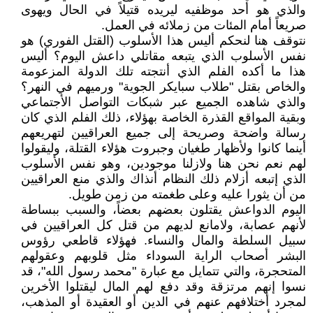
والذي هو أحد موظفيه ليريده قتيلاً في الحال ويهوى
صريعاً أمام المئات من زملائه في العمل.
نتوقف هنا لنحكم أليس هذا الأسلوب (القتل الفوري) هو
نفس الأسلوب الذي يتبعه مقاتلي داعش اليوم؟ أليس
هذا ما أكده الفلم الذي أنتجته تلك الدولة المزعومة
والخاص بقتل "طلاب سبايكر الجوية" ورميهم في النهر؟
والذي شاهده الجميع عبر شبكات التواصل الأجتماعي
وبقية المواقع القذرة الخاصة بهؤلاء، ذلك الفلم الذي كان
رسالة واضحة وصريحة إلى جميع العراقيين لتهريعهم
أينما كانوا ولأظهار طغيان وجبروت هؤلاء القتلة، وليقولوا
لهم نعم نحن هنا ولازلنا موجودين، وهو نفس الأسلوب
الذي إتبعه أزلام ذلك النظام أنذاك والذي منع العراقيين
من أن يثورا عليه وعلى طغمته من زمن طويل.
اليوم الدواعش يقتلون بعضهم بعضاً، والسبب ببساطة
لأنهم عصابة، ولامانع لديهم من قتل كل العراقيين في
سبيل السلطة والمال والنساء. فهؤلاء قاطعي رؤوس
البشر أصحاب الراية السوداء مثل قلوبهم وعقولهم
المتحجرة، والتي تتمايل مع عبارة "محمد رسول الله"، قد
نسوا إنهم مرتزقة وقد دفع لهم المال ليقتلوا الأخرين
لمجرد أختلافهم عنهم في الدين أو العقيدة أو المذهب،