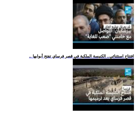
.. افتتاح استثنائي.. الكنيسة الملكية في قصر فرساي تفتح أبوابها