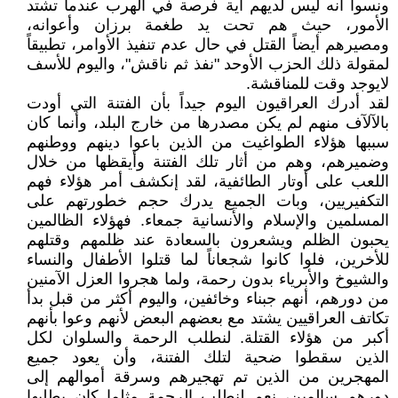
ونسوا أنه ليس لديهم أية فرصة في الهرب عندما تشتد
الأمور، حيث هم تحت يد طغمة برزان وأعوانه،
ومصيرهم أيضاً القتل في حال عدم تنفيذ الأوامر، تطبيقاً
لمقولة ذلك الحزب الأوحد "نفذ ثم ناقش"، واليوم للأسف
لايوجد وقت للمناقشة.
لقد أدرك العراقيون اليوم جيداً بأن الفتنة التي أودت
بالآلآف منهم لم يكن مصدرها من خارج البلد، وأنما كان
سببها هؤلاء الطواغيت من الذين باعوا دينهم ووطنهم
وضميرهم، وهم من أثار تلك الفتنة وأيقظها من خلال
اللعب على أوتار الطائفية، لقد إنكشف أمر هؤلاء فهم
التكفيريين، وبات الجميع يدرك حجم خطورتهم على
المسلمين والإسلام والأنسانية جمعاء. فهؤلاء الظالمين
يحبون الظلم ويشعرون بالسعادة عند ظلمهم وقتلهم
للأخرين، فلوا كانوا شجعاناً لما قتلوا الأطفال والنساء
والشيوخ والأبرياء بدون رحمة، ولما هجروا العزل الآمنين
من دورهم، أنهم جبناء وخائفين، واليوم أكثر من قبل بدأ
تكاتف العراقيين يشتد مع بعضهم البعض لأنهم وعوا بأنهم
أكبر من هؤلاء القتلة. لنطلب الرحمة والسلوان لكل
الذين سقطوا ضحية لتلك الفتنة، وأن يعود جميع
المهجرين من الذين تم تهجيرهم وسرقة أموالهم إلى
دورهم سالمين، نعم لنطلب الرحمة مثلما كان يطلبها