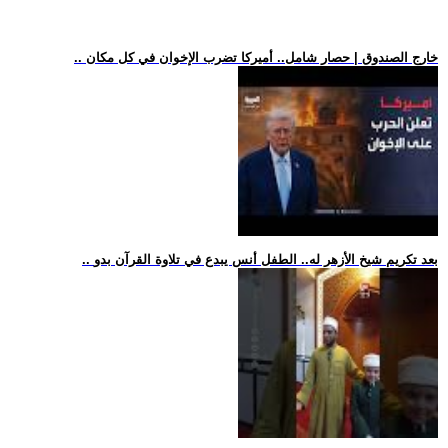
.. خارج الصندوق | حصار شامل.. أميركا تضرب الإخوان في كل مكان
.. بعد تكريم شيخ الأزهر له.. الطفل أنس يبدع في تلاوة القرآن بدو