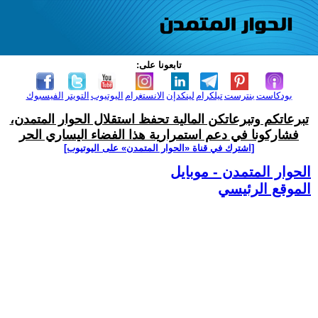
تابعونا على:
بودكاست
بنترست
تيلكرام
لينكدإن
الانستغرام
اليوتيوب
التويتر
الفيسبوك
تبرعاتكم وتبرعاتكن المالية تحفظ استقلال الحوار المتمدن،
فشاركونا في دعم استمرارية هذا الفضاء اليساري الحر
[اشترك في قناة ‫«الحوار المتمدن» على اليوتيوب]
الحوار المتمدن - موبايل
الموقع الرئيسي