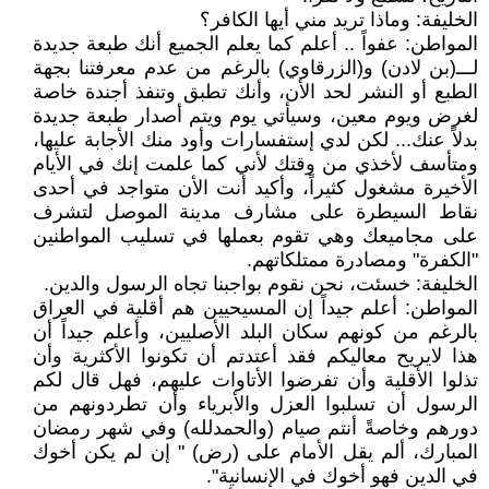
الخليفة: وماذا تريد مني أيها الكافر؟
المواطن: عفواً .. أعلم كما يعلم الجميع أنك طبعة جديدة
لـــ(بن لادن) و(الزرقاوي) بالرغم من عدم معرفتنا بجهة
الطبع أو النشر لحد الأن، وأنك تطبق وتنفذ أجندة خاصة
لغرض ويوم معين، وسيأتي يوم ويتم أصدار طبعة جديدة
بدلاً عنك... لكن لدي إستفسارات وأود منك الأجابة عليها،
ومتأسف لأخذي من وقتك لأني كما علمت إنك في الأيام
الأخيرة مشغول كثيراً، وأكيد أنت الأن متواجد في أحدى
نقاط السيطرة على مشارف مدينة الموصل لتشرف
على مجاميعك وهي تقوم بعملها في تسليب المواطنين
"الكفرة" ومصادرة ممتلكاتهم.
الخليفة: خسئت، نحن نقوم بواجبنا تجاه الرسول والدين.
المواطن: أعلم جيداً إن المسيحيين هم أقلية في العراق
بالرغم من كونهم سكان البلد الأصليين، وأعلم جيداً أن
هذا لايريح معاليكم فقد أعتدتم أن تكونوا الأكثرية وأن
تذلوا الأقلية وأن تفرضوا الأتاوات عليهم، فهل قال لكم
الرسول أن تسلبوا العزل والأبرياء وأن تطردونهم من
دورهم وخاصةً أنتم صيام (والحمدلله) وفي شهر رمضان
المبارك، ألم يقل الأمام على (رض) " إن لم يكن أخوك
في الدين فهو أخوك في الإنسانية".