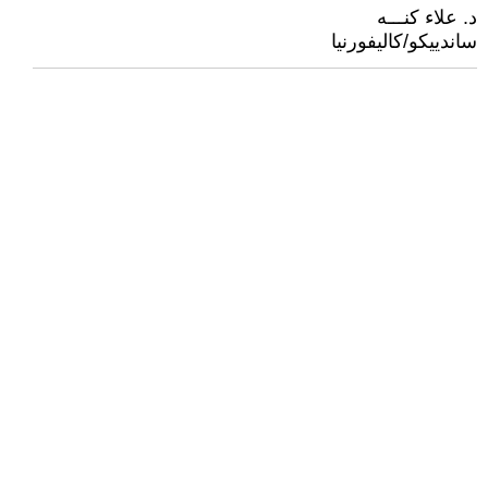
د. علاء كنـــه
ساندييكو/كاليفورنيا