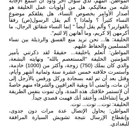
المواطن: المهم، لدي سؤال أخر وأود أن أسمع الإجابة
عليه من معاليكم، هل من أولويات عمل الخليفة هو
أصدار الأوامر بخصوص النساء، هل يقلقكم موضوع
النساء كثيراً ؟ ولماذا ؟ ألم يقل الرسول(ص) رفقاً
بالقوارير؟ وألم يقل أيضاً " إنما النساء شقائق الرجال، ما
أكرمهن إلا كريم، وما أهانهن إلا لئيم".
الخليفة: ها... نحن نريد منع الفسق والرذيلة بين نساء
المسلمين والحفاظ عليهم.
المواطن: أتعلم ياخليفة... حقيقةً لقد ذكرتني بأمير
المؤمنين الخليفة "المستعصم بالله" ونهايته البشعة،
والذي كان يملك (750) زوجة، وأكثر من (1000) خادمة،
وأستمرت خلافته خمس عشرة سنة وثمانية أشهر وأيام،
وقتل بعد أن تم لفه بسجادة وركل ورفس بالأرجل إلى
أن مات، وأتمنى أنا وبقية العراقيين والشرفاء منهم خاصةً
أن لاتستمر خلافتك هذه المدة، وأن تموت بنفس الطريقة
قريباً إنشاءلله، وأعتقد أنك فهمت قصدي جيداً.
الخليفة: توت... توت... توت.
المواطن: يحاول الإتصال عدة مرات دون جدوى،
وإنقطاع الإرسال نتيجة تشويش السيارة المرافقة
للبغدادي.