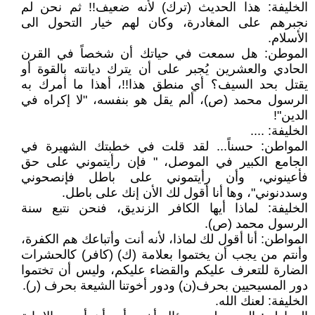
الخليفة: هذا الحديث (ترك) لأنه ضعيف!! ثم نحن لم
نجبرهم على المغادرة، وكان لهم خيار التحول الى
الأسلام.
الموطن: هل سمعت في حياتك أن شخصاً في القرن
الحادي والعشرين يُجبر على أن يترك ديانته بالقوة أو
يقتل بحد السيف؟ أي منطق هذا!!، أهذا ما أمرك به
الرسول محمد (ص)، ألم يقل هو بنفسه، "لا إكراه في
الدين"!
الخليفة: ....
المواطن: حسناً... لقد قلت في خطبتك الشهيرة في
الجامع الكبير في الموصل، " فإن رأيتموني على حق
فأعينوني، وأن رأيتموني على باطل فإنصحوني
وسددنوني"، وها أنا أقول لك الأن إنك على باطل.
الخليفة: لماذا أيها الكافر الزنديق، فنحن نتبع سنة
الرسول محمد (ص).
المواطن: أنا أقول لك لماذا، لأنه أنت وأتباعك هم الكفرة،
وأنتم من يجب أن يختموا بعلامة (ك) (كافر) كالحشرات
الضارة للتعرف عليكم والقضاء عليكم، وليس أن تختموا
دور المسيحيين بحرف(ن) ودور أخوتنا الشيعة بحرف (ر).
الخليفة: لعنك الله.