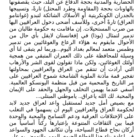
الحضارية والمدنية بحجة الدفاع عن البلد، حيث يقصفونها
بالهاونات بحجة (المقاومة وطرد المحتل) تارةً، وتسييجها
بالجدران الكونكريتية أو الأسلاك الشائكة لتبدو (غوانتامو
العراق) تارةً أخرى، وللأسف أضحى دخول العراقيين اليها
من ضرب المستحيلات. إن ماقامت به حكومة طالبان من
تدمير لتمثال (بوذا) في إفغانستان لايقل بأي حال من
الأحوال مايقوم به هؤلاء الرعاع والغوغائيين من تدمير
وطمس متعمد لمعالم بغداد اليوم...وربما لم يتبقى لنا أي
وسيلة للمحافظة على ذلك العمران المتبقي من همجية
أولئك الغوغائين، ولكن ماذا تقولون لقوى الشر والأرهاب
التي أرادت أن تنتقم من العراق والعراقيين بمحاولتها
تفجير قمة مأذنة الملوية الشامخة شموخ العراقيين على
مر التاريخ والمحمية من قبل منظمة اليونسكو العالمية.
أسفي عندما يهيمن التخلف والجهل والحقد على الإيمان
والمحبة. لك الله ياعراق.. ياموطني المبتلى...
مع بصيص أمل جديد لمستقبل واعد لعراق جديد لابد
لحكومة العراق والعراقيين اليوم أن يسهموا في التغلب
على الإختلافات العرقية ودعم التسامح والمحبة والوحدة
فيما بين الثقافات المتنوعة بإعتبارها ركناً أساسياً من
أركان نجاح قطاع السياحة، وأن تتكاتف الجهود والسواعد
في إعادة بناء هذا القطاع الحيوي المهم والنهوض به على