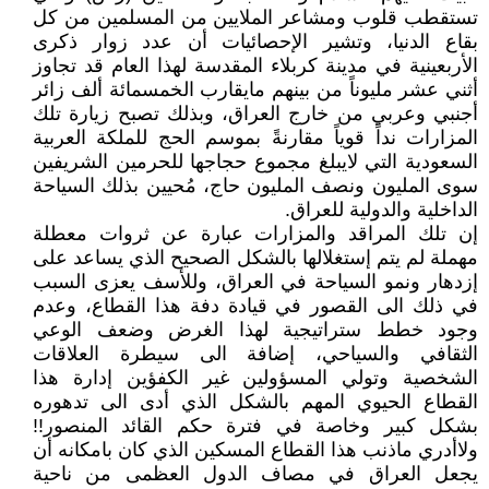
تستقطب قلوب ومشاعر الملايين من المسلمين من كل
بقاع الدنيا، وتشير الإحصائيات أن عدد زوار ذكرى
الأربعينية في مدينة كربلاء المقدسة لهذا العام قد تجاوز
أثني عشر مليوناً من بينهم مايقارب الخمسمائة ألف زائر
أجنبي وعربي من خارج العراق، وبذلك تصبح زيارة تلك
المزارات نداً قوياً مقارنةً بموسم الحج للملكة العربية
السعودية التي لايبلغ مجموع حجاجها للحرمين الشريفين
سوى المليون ونصف المليون حاج، مُحيين بذلك السياحة
الداخلية والدولية للعراق.
إن تلك المراقد والمزارات عبارة عن ثروات معطلة
مهملة لم يتم إستغلالها بالشكل الصحيح الذي يساعد على
إزدهار ونمو السياحة في العراق، وللأسف يعزى السبب
في ذلك الى القصور في قيادة دفة هذا القطاع، وعدم
وجود خطط ستراتيجية لهذا الغرض وضعف الوعي
الثقافي والسياحي، إضافة الى سيطرة العلاقات
الشخصية وتولي المسؤولين غير الكفؤين إدارة هذا
القطاع الحيوي المهم بالشكل الذي أدى الى تدهوره
بشكل كبير وخاصة في فترة حكم القائد المنصور!!
ولاأدري ماذنب هذا القطاع المسكين الذي كان بامكانه أن
يجعل العراق في مصاف الدول العظمى من ناحية