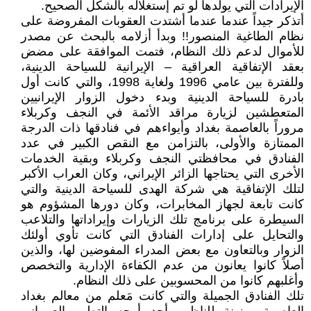
الإيرادات التي يولدها لو تم إستغلاله بالشكل الصحيح.
أتذكر جيداً عندما عندما أشتدت العقوبات المفروضة على
نظام الطاغية المنصور!! وبدأ أزلامه بالبحث عن مصدر
للأموال لدعم ذلك النظام، فتمت الموافقة على مضض
بعقد الإتفاقية العراقية – الإيرانية للسياحة الدينية،
وللفترة بين عامي 1996 ولغاية 1998، والتي كانت أول
بادرة للسياحة الدينية وبدء دخول الزوار الإيرانيين
المتعطشين لزيارة مراقد الأئمة في النجف وكربلاء
مروراً بالعاصمة بغداد وأيواءهم في فنادقها ذات الدرجة
الممتازة والأولى، بالتزامن مع النقص الكبير في عدد
الفنادق في محافظتي النجف وكربلاء وبقية الخدمات
الأخرى التي يحتاجها الزائر الإيراني، وكان العراب الأكبر
لتلك الإتفاقية هي شركة الهدى للسياحة الدينية والتي
كانت تابعة لجهاز المخابرات، وكان دورها المشؤوم هو
السيطرة على برنامج تلك الزيارات وإيراداتها والتلاعب
والتحايل على إدارات الفنادق التي كانت تأوي أولئك
الزوار وبالتعاون مع بعض المدراء المفوضين لها، والذين
أصلاً كانوا يعانون من عدم الكفاءة الإدارية والتخصص
وأغلبهم كانوا من المحسوبين على ذلك النظام.
تلك الفنادق الجميلة والتي كانت مَعلم من معالم بغداد