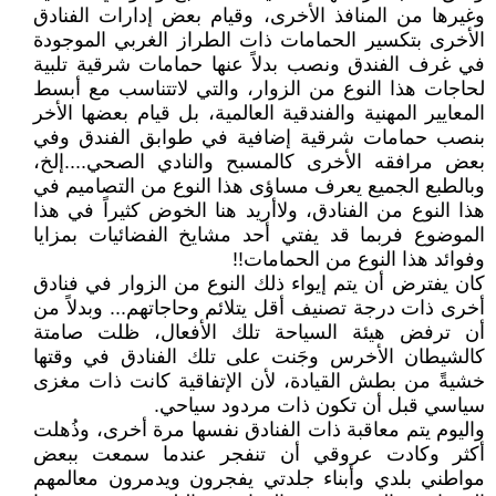
وغيرها من المنافذ الأخرى، وقيام بعض إدارات الفنادق
الأخرى بتكسير الحمامات ذات الطراز الغربي الموجودة
في غرف الفندق ونصب بدلاً عنها حمامات شرقية تلبية
لحاجات هذا النوع من الزوار، والتي لاتتناسب مع أبسط
المعايير المهنية والفندقية العالمية، بل قيام بعضها الأخر
بنصب حمامات شرقية إضافية في طوابق الفندق وفي
بعض مرافقه الأخرى كالمسبح والنادي الصحي....إلخ،
وبالطبع الجميع يعرف مساؤى هذا النوع من التصاميم في
هذا النوع من الفنادق، ولاأريد هنا الخوض كثيراً في هذا
الموضوع فربما قد يفتي أحد مشايخ الفضائيات بمزايا
وفوائد هذا النوع من الحمامات!!
كان يفترض أن يتم إيواء ذلك النوع من الزوار في فنادق
أخرى ذات درجة تصنيف أقل يتلائم وحاجاتهم... وبدلاً من
أن ترفض هيئة السياحة تلك الأفعال، ظلت صامتة
كالشيطان الأخرس وجَنت على تلك الفنادق في وقتها
خشيةً من بطش القيادة، لأن الإتفاقية كانت ذات مغزى
سياسي قبل أن تكون ذات مردود سياحي.
واليوم يتم معاقبة ذات الفنادق نفسها مرة أخرى، وذُهلت
أكثر وكادت عروقي أن تنفجر عندما سمعت ببعض
مواطني بلدي وأبناء جلدتي يفجرون ويدمرون معالمهم