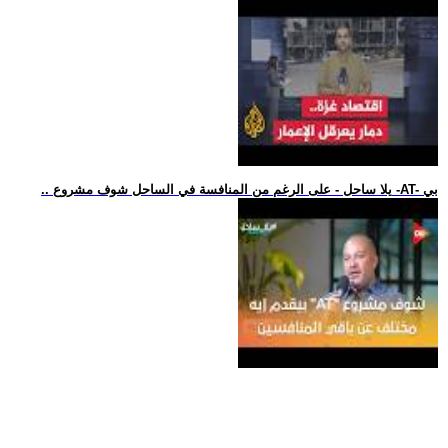
.. يلا ساحل - على الرغم من المنافسة في الساحل شوف مشروع -AT- بي