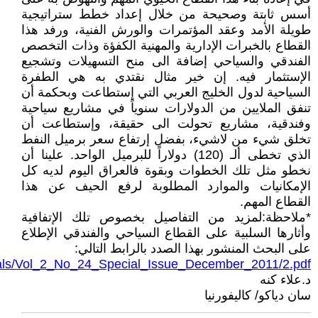
أسس ثابتة وصحيحة من خلال إعداد خطط ستراتيجية
طويلة الأمد وعقد المؤتمرات والورش الفنية، ورفد هذا
القطاع بالخبرات الإدارية والمهنية الكفؤة وذات التخصص
الفندقي والسياحي إضافة الى منح التسهيلات وتشجيع
الإستثمار فيه. إن خير مثال نقتدي به هي الطفرة
السياحية لدول الخليج العربي التي إستطاعت وبحكمة أن
تنفق الملايين من الدولارات سنوياً في مشاريع سياحية
وفندقية، مشاريع تحولت الى حقيقة، وإستطاعت أن
تخلق شيء من لاشيء، بفضل إرتفاع سعر برميل النفط
الذي تخطى ألـ (120) دولاراً للبرميل الواحد. علينا أن
نخطو مثل تلك الخطوات وبقوة فالعراق اليوم لديه كل
الإمكانيات والموارد المطلوبة لرفع الحيف عن هذا
القطاع المهم.
*ملاحظة:لمزيد من التفاصيل بخصوص تلك الإتفافية
وأثارها السلبية على القطاع السياحي والفندقي الإطلاع
على البحث المنشور بهذا الصدد بالرابط التالي:
rnals/Vol_2_No_24_Special_Issue_December_2011/2.pdf
د.علاء كنه
سان دياكو/ كاليفورنيا