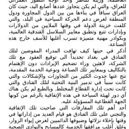
العاصمة، وزينة للناظر وأحد أوجه التطور العمراني
للعراق، والتي لم يكن يتجاوز عددها أصابع اليد، حيث كان
العراق سباقاً في بناءها من بين الدول المجاورة ودول
المنطقة لغرض دعم الحركة السياحية في البلد، والتي
كلفت خزينة الدولة في وقتها الملايين من الدولارات
وبإدارات تتبع وتطبق معايير السلاسل الفندقية العالمية،
وبكوادر مهنية متميزة تسرب أغلبها للأسف خارج هذه
الصناعة.
أذكر في حينها كيف تهافت المدراء المفوضين لتلك
الفنادق في بغداد تحديداً الى توقيع العقود مع تلك
الشركة، لاهثين وراء تضخيم الإيرادات دون الإهتمام
بالتكاليف وبمعايير تلك الصناعة ونوعية الخدمة المقدمة،
نتج عنها حدوث الكثير من التجاوزات والإشكالات والتي
كانت سبباً في تدمير البنية التحتية لتلك الفنادق والتي
كانت تحت إدارة القطاع المختلط. وبالطبع لم يكن هناك
أي دور لهيئة السياحة في هذه الإتفاقية بالرغم من كونها
الجهة القطاعية المسؤولة عليه.
أحد أهم تلك المفارقات التي صاحبت تلك الإتفاقية
والتجني على تلك الفنادق هو قيام العديد من إداراتها في
وقتها بإخلاء نزلائها وضيوفها الدائميين لغرض إيواء الزوار،
وغلق أغلب مرافقها الخدمية كالمسابح والنوادي الصحية