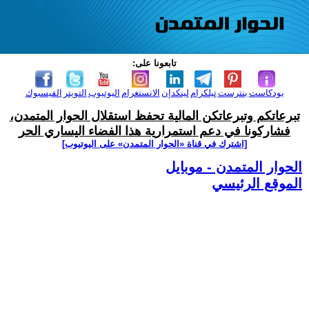
تابعونا على:
بودكاست
بنترست
تيلكرام
لينكدإن
الانستغرام
اليوتيوب
التويتر
الفيسبوك
تبرعاتكم وتبرعاتكن المالية تحفظ استقلال الحوار المتمدن،
فشاركونا في دعم استمرارية هذا الفضاء اليساري الحر
[اشترك في قناة ‫«الحوار المتمدن» على اليوتيوب]
الحوار المتمدن - موبايل
الموقع الرئيسي