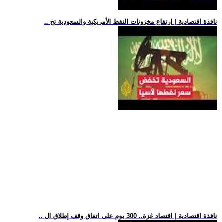
.. نافذة اقتصادية | ارتفاع مخزونات النفط الأمريكية والسعودية تخ
.. نافذة اقتصادية | اقتصاد غزة.. 300 يوم على اتفاق وقف إطلاق ال