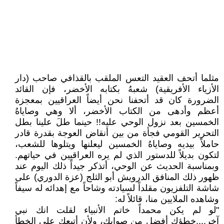
مثلما أتحف العقيد التعس الملقب بالقذافي صاحب (دار
الأزياء الأفريقية) شعبهُ بكتابه الأخضر، فإن القائد
الضرورة كان قد أتحفنا نحن أيضاً العراقيين بمعجزة
أعظم وأدهى من الكتاب الأخضر، ألا وهي وصاياهُ
الخمسين بعد نزول الوحي عليه!! حينما طلَ علينا بطل
التحرير القومي فجأة من بين أنقاض العوجة بقدرة قادر
حاملاً بيديه وصاياهُ الخمسين ليعلنها ويتلوها للشعب،
لتكون بديلاً للدستور الذي لم يره العراقيين في حياتهم.
وبمناسبة الحديث عن الوحي، أتذكر جيداً ذلك اليوم عند
ظهور ذلك المنافق الدرويش أبو الثلج (عزة الدوري) على
شاشة التلفزيون مقلداً لسيادته وشاحاً مع إهدائه له سيفاً
وشاهده الملايين منا، قائلاً له:
"لو لم يكن محمداً خاتم الأنبياء لقلت انك نبي
آخر....خطؤك أفضل من صوابك، ولأن أتبعك على الخطأ