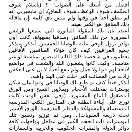
أفضل من أتبعك على الصواب" !! (ياسلام شوف
الحكمة...شوف الوعظ...شوف النفاق). إن مايحيرني أنه
لم ينطق أحدأ في وقتها ولم ينبس بأي كلمة بإن ماقاله
ذلك المنافق هو الكفر بعينه.
أعتقد بأن تلك المقولة المأثورة التي سمعها الرئيس
الضرورة من ذلك المنافق وصدقها بسهولة، كانت أول
بوادر نزول الوحي عليه بالوصايا الخمسين. أتذكر ويتذكر
جميع العراقيين كيف كان هؤلاء المنافقين الأفاقين
يعظمون في شخصية ذلك القائد المنصور بمناسبة أو غير
مناسبة.. وكيف كانوا يشغلون البلد والشعب في مواضيع
لاناقة لهم فيها ولا جمل ولم تنفع أحداً، لا بل على العكس
زادت من المصائب التي حلت على البلد وأهله.
أتذكر جيداً كيف تم طبع تلك الوصايا في وقتها على شكل
بوسترات بمختلف الأحجام وبملايين النسخ ومن الورق
المصقول اللماع المستورد، (وفي نفس الوقت كانت
توزع على أبناءنا الطلبة في المدارس الكتب المدرسية
المستعملة والمستهلكة والدفاتر المدرسية بالورق الأسمر
تحت ذريعة العقوبات).. ومن ثم توزيع وتعليق تلك
البوسترات ذات الحجم الكبير في مداخل وواجهات كافة
دوائر الدولة والمقرات الحكومية والحزبية والسفارات