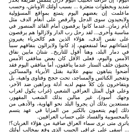
اليوم؟ إن عراقنا الحبيب اليوم لازال يتلمس طريقه بحذر
شديد وبخطوات متعثرة ... بسبب أولئك الأوباش، وحسب
ماعلمت إن بعضهم اليوم يتمتع بمواقع المسؤولية
ولايجيدون سوى الدجل والرقص على أنغام الدف مثل
أيام زمان..عندما كانوا يرقصون أمام القائد المنصور في
مناسبة وأخرى... لقد رحل رب الدار ولازالوا هم يرقصون
على نفس الدف، هؤلاء الذين هم كالحرباء يغيرون
إنتماءاتهم تبعاً لمنفعتهم، إذ كانوا ولايزالون بنفاقهم سبباً
في دمار البلد، وهنا أقول للتاريخ.. شتانَ مابين نفاق
الأمس واليوم، فعلى الأقل كان بعض منافقي الأمس
يختبؤن خلف الستار عندما ينافقون، أما منافقي اليوم فقد
أضحوا يتباهون بينهم علانية بقتل الأبرياء والمساكين
وتفجير الكنائس والمساجد، تحت حجج وفتاوى واهية، بل
ويتفاخرون بإن كلاً منهم لديه أدلة وبراهين ضد الآخر،
وعلى قول المثل العراقي الشعبي (غراب يكول لغراب
وجهك أسود)، غير مبالين بذلك الشعب المقهور،
مستعدين بذلك أن يجروا البلد نحو الهاوية، والأدهى من
ذلك إنهم يتنعمون بالكثير من المزايا في عهد يتسم
بالمحسوبية والفساد على حساب العراقيين.
ياترى متى نرى سماء العراق صافية من هؤلاء الغربان؟!
... أسفي على عراقي الحبيب الذي وقع بمخالب أولئك