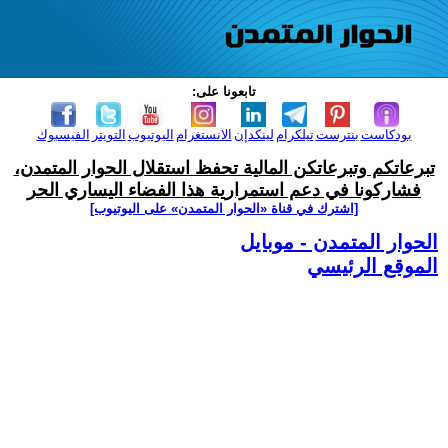
تابعونا على:
بودكاست
بنترست
تيلكرام
لينكدإن
الانستغرام
اليوتيوب
التويتر
الفيسبوك
تبرعاتكم وتبرعاتكن المالية تحفظ استقلال الحوار المتمدن،
فشاركونا في دعم استمرارية هذا الفضاء اليساري الحر
[اشترك في قناة ‫«الحوار المتمدن» على اليوتيوب]
الحوار المتمدن - موبايل
الموقع الرئيسي