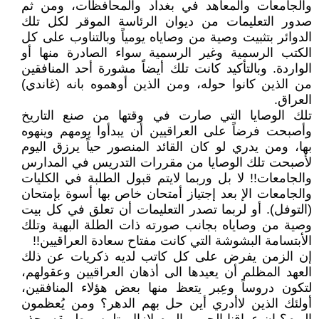
والجامعات والمعاهد في بغداد والمحافظات، ومن ثم
صدور التعليمات من ديوان الرئاسة الموقر لكل تلك
الدوائر بتثبيت وصية من وصاياه يومياً وبالتناوب على كل
الكتب الرسمية وغير الرسمية سواء الصادرة منها أو
الواردة. وبالتأكيد كانت تلك أيضاً مشورة أحد المنافقين
من الذين كانوا حوله، ومن الذين أوهموه بانه (غاندي)
العراق.
تلك الوصايا التي صارت في وقتها من صنع التاريخ
وأصبحت فرضاً على العراقيين أن يبدأوا يومهم وينهوه
بها، ومن يدري لو كان القائد المنصور حياً يرزق اليوم
لأصبحت تلك الوصايا من مقررات التدريس في المدارس
والجامعات!! لا بل وربما لايتم قبول الطلبة في الكليات
والجامعات الإ بعد إجتياز أمتحان خاص بها أسوة بإمتحان
(التوفل). أو لربما تصدر التعليمات أن تعلق في كل بيت
وصية من وصاياه بجانب صورته ذات الطلة البهية وتلك
الأبتسامة البشوشة التي كانت مفتاح سعادة العراقيين!!
إن الزمن يفرض على كل كاتب لديه ذكريات عن ذلك
العهد المظلم أن يعيدها الى أذهان العراقيين وعقولهم،
لتكون دروساً وعِبر يتعظ منها بعض هؤلاء المنافقين،
أولئك الذين لاأدري أين حل بهم الدهر؟ ومن يُعظمون