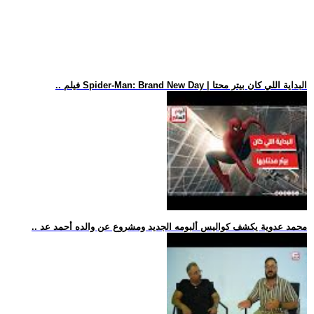
.. فيلم Spider-Man: Brand New Day | البداية اللي كان بيتر محتا
.. محمد عدوية يكشف كواليس ألبومه الجديد ومشروع عن والده أحمد عد