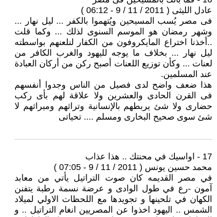
عادل الليثى ( 2011 / 11 / 9 - 06:12 )
فى مصر يُسب المسيحين ويُتهموا بالكفر ... ليل نهار ...
وشهر رمضان هو الموسم السنوى لذلك ... وكما قلت
..أخذنا اختراع المايكروفون من الكفار لنلعنهم بواسطته
ليل نهار ... بخلاف ما يوجه لليهود والغرب الكافر من
لعنات ... وكأن توزيع اللعنات أصبح ركن من أركان العبادة
عند المسلمين.
هذا ضعف واضح لدى فصيل من الناس وجدوا أنفسهم
فى القرن الحادى والعشرين ولا علاقة لهم بأى ركب
حضارى ولا شئ يربطهم بالإنسانية وتراثهم وميراثهم لا
شئ سوى صحيح البخارى ومسلم .... تحياتى
17 - اواسيك في محنتك .. هذا عذاب
محمد حسين يونس ( 2011 / 11 / 9 - 07:05 )
في مصر القديمه كان صوت التراتيل يأتي من معابد
آمون -رع في طول الوادى و عرضة نسمة رطبة يتفنن
الكهان في تلحينها و تجويدها مع اللحظات الاولي لميلاد
الشمس .. اليهود اخذوا عن المصريين انغام التراتيل .. و