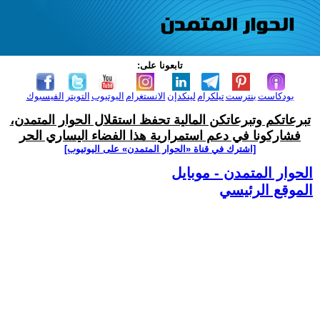
تابعونا على:
بودكاست
بنترست
تيلكرام
لينكدإن
الانستغرام
اليوتيوب
التويتر
الفيسبوك
تبرعاتكم وتبرعاتكن المالية تحفظ استقلال الحوار المتمدن،
فشاركونا في دعم استمرارية هذا الفضاء اليساري الحر
[اشترك في قناة ‫«الحوار المتمدن» على اليوتيوب]
الحوار المتمدن - موبايل
الموقع الرئيسي