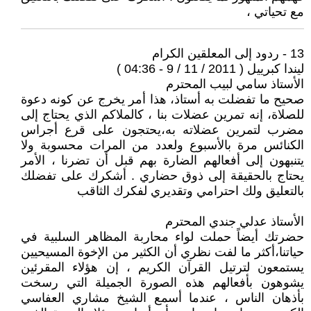
مع تحياتي ،
13 - ردود إلى المعلقين الكرام
ليندا كبرييل ( 2011 / 11 / 9 - 04:36 )
الأستاذ سامي لبيب المحترم
صحيح ما تفضلت به أستاذ، هذا أمر يخرج عن كونه دعوة
للصلاة، إنه تمرين عضلات بنا ، كالملاكم الذي يحتاج إلى
مضرب لتمرين عضلاته به،يحتجون على قرع أجراس
الكنائس مرة بالأسبوع ولعدد من المرات محسوبة ولا
يتنبهون إلى أفعالهم الضارة بهم قبل أن تضرنا ، الأمر
يحتاج بالحقيقة إلى ذوق حضاري . أشكرك على تفضلك
بالتعليق ولك احترامي وتقديري لفكرك الثاقب
الأستاذ عدلي جندي المحترم
حضرتك أيضاً حملت لواء محاربة المظاهر السلبية في
حياتنا،أكثر ما لفت نظري أن الكثير من الإخوة المسيحيين
يستمعون لترتيل القرآن الكريم ، إن هؤلاء المقرئين
يشوهون بأفعالهم هذه الصورة الجميلة التي رسخت
بأذهان الناس ، عندما أسمع الشيخ مشاري العفاسي