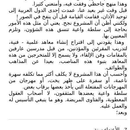
‬وهذا منهج جاحظي‮ ‬وفقت فيه،‮ ‬وأمتعني‮ ‬كثيرا‮.‬
قبل وقت‮ ‬غير بعيد عنا،‮ ‬عمدت إحدى الدول العربية إلى
توحيد الأذان،‮ ‬فقامت القيامة قبل أن‮ ‬ينفخ في‮ ‬الصور‮ ! ‬
ولكنني‮ ‬أظن أن المشروع نجح‮. ‬يعني‮ ‬أن مثل هذه الأمور
بحاجة إلى سلطة واعية تنسق هذه الشؤون،‮ ‬وتلزم
المعنيين بها‮.‬
‬لتدريب المقرئين والمؤذنين،‮ ‬من قبل مدرسين عارفين
بالمقامات وفن الإلقاء،‮ ‬ولا‮ ‬يسمح إلا للمتخرجين من هذه
المعاهد بتبوء هذه المناصب،‮ ‬بعيدا عن المذاهب
والطوائف‮. ‬
وأحسب أن هذا المشروع لا‮ ‬يكلف أكثر مما تكلفه سهرة
ناعمة،‮ ‬أو سفرة على ظهر‮ ‬يخت،‮ ‬أو مهرجان من
المهرجانات المفتعلة التي‮ ‬يأخذ بعضها برقاب بعض‮.‬
سلطة واعية‮ ‬يعضدها المثقفون،‮ ‬لا أصحاب العقول
المعطوبة،‮ ‬والفتاوى المريضة‮. ‬وهو ما‮ ‬ينبغي‮ ‬التأسيس له
والعمل عليه‮.‬
وبعد؛
7 - الأعتداء سنة