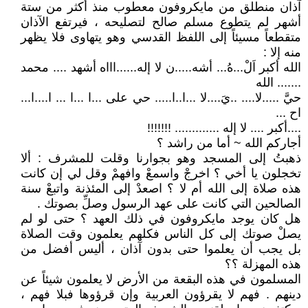
آذان منطلق من مايكروفون معطوب منذ أكثر من ستة
أشهر لم يتطوع مسلم صالح لتصليحه ، فيرتفع الآذان
متقطعاً مسيئاً إلى اللفظ القدسي وهو يتهاوى فلا يظهر
منه إلا :
الله أكبر اَلْ...هُ... أشه.....ن لا إله......اااه أشهد .... محمد
....... الله
حيَّ .....لا.... ..يَ....لا ...ا..ا..... حي على ...ا ...ا ... ا....ا...
اح ...
....أكبر .... لا إله ............. !!!!!!!
أجاركم الله ~ أما من راشد ؟
ذهبتُ إلى المسجد وهو بجوارنا وقلت للمشرف : ألا
تخجلون يا أخي ؟ اخرجْ واسمعْ وافهمْ وقل لي إن كانت
هذه صلاة إلى الله أم لا ؟ اصعدْ إلى المئذنة واتبعْ سنة
الصالحين التي كانت على عهد الرسول وصلِّ بصوتك .
هل كان يوجد مايكروفون في ذلك العهد ؟ حتى لو لم
يصلْ صوتك إلى كل الناس فكلهم يعلمون وقت الصلاة
بل يجب أن يعلموا حتى بدون آذان ، أليس أفضل من
هذه المهزلة ؟؟
المسلمون في هذه البقعة من الأرض لا يعلمون شيئاً عن
دينهم . فهم لا يقرؤون العربية وإن قرؤوها فبلا فهم ،