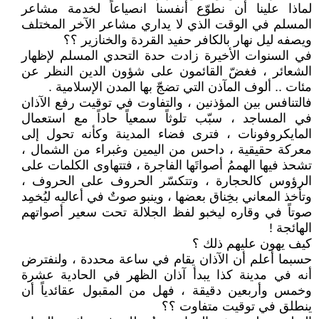
لماذا علينا أن نطوّع أنفسنا انصياعاً لخدمة مشاعر
المسلم في الوقت الذي لا يداري مشاعر الآخر المختلف
ويصفه ليل نهار بالكافر حفيد القردة والخنازير ؟؟
في السنوات الأخيرة زادت حدة التحدي المسلم لإظهار
الشعائر ، فغضّ القائمون على شؤون الدين النظر عن
مئات .. ألوف المآذن التي تضجّ بها المدن الإسلامية .
فالتنافس بين المؤذنين ، والتفاوت في توقيت رفع الآذان
في المساجد ، سبّب تلوثاً سمعياً حاداً مع استعمال
المايكروفونات ، فترى فضاء المدينة وكأنه تحول إلى
معركة حقيقية ، داحس من اليمين وغبراء من الشمال ،
تشحذ فيها الهممُ أصواتَها الفاجرة ، فتتهاوى الكلمات على
الرؤوس كالحجارة ، وتتكسّر الحروف على الحروف ،
وتأخذ المعاني بخِناق بعضها ، وينبو صوتٌ في أعاليه ليُخمِد
صوتاً في وقاره ليخبو لفظ الجلالة تحت سعير أصواتهم
الهائجة !
كيف يهون عليهم ذلك ؟
حسبما أعلم أن الآذان يقام في ساعة محددة ، ولنفترض
أنه في مدينة كذا يبدأ آذان الظهر في الحادية عشرة
وخمس وأربعين دقيقة ، فهل من المقبول عقائدياً أن
ينطلق في توقيت متفاوت ؟؟