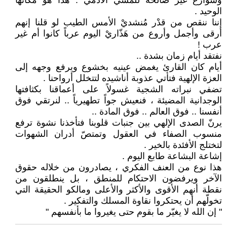
وشوارع غير صالحة للمشي الآدمي . هذا هو مكانها
الوحيد .
إننا ننقص من قدْر مُنشديْ الأمس الطيب لو قلنا إنهم
أرقى وأجمل وأروع من هَذّاريْ اليوم عرباً كانوا أم غير
عرب !
نفتقد أيام زمان بشدة ..
أيام كان القارئ يغمض عينيه بخشوع ويرفع وجهه إلى
العزة الإلهية فتأتي عذوبة أناشيده لتتخلل أرواحنا .
تضفي نبراته الشجية غسولاً على أعماقنا بكثافتها
الوجدانية المضيئة ، فنعيش جواً تطهيرياً .. لنرتقي فوق
أنفسنا .. فوق العالم .. فوق المادة ..
يرنّ الصدى الإلهي بين جنبات قلوبنا فتأخذنا نشوة ترفع
منسوب الصفاء في العقول وتمتصّ أدران الشهوات
لتختلج الأفئدة بالخير .
إشاعة البشاعة طابع اليوم .
هذا نوع من العنف الفكري ، يصادرون من خلاله حقوق
الآخر ويرفضون الاحتكام للمنطق ، بل ينطلقون من
نقطة أنهم الأقوى والأكثر والأعلى ومالكو الحقيقة التي
تخولّهم أن يحتكروا نقاوة المسلك والتفكير .
" إن الله لا يغيّر ما بقوم حتى يغيروا ما بأنفسهم "