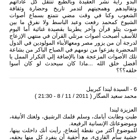
البدو راية نشر العقيدة وبالطبع تنتقل كل عاداتهم
وتقاليدهم وهمجيتهم لتدمر تاريخ وحضارة وثقافة
الشعوب وكنا في وقت مضي نتمتع بسماع أصوات
الشيوخ كمحمد رفعت وعبد الباسط ولا نفرق ما بين
صوت يتلو قرآن وآخر يطربنا بقصيدة غنائية أما اليوم
للأسف أصبحت أصوات مرتلي القرآن في منتهي الإزعاج
لدرجة أن من يزور مصر ومعهالأبناء المولودين في الدول
المحضرة يفزعوا من نومهم في الصباح الباكر من بشاعة
تلك الأصوات المزعجة هذا بالإضافة إلي التكرار الممل يا
أفضل خلق الله ...ماذا كان سيحدث لو كان أسوا
خلقه؟؟؟
6 - السيدة ليندا كبرييل
محمد سعيد الصگار ( 2011 / 11 / 8 - 21:30 )
العزيزة ليندا
‬وموضوعاتك الإنسانية الرفيعة‮.‬