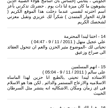
الكويتي ، ينتابني إحساس بأن أسامح هؤلاء الصبية الذين
يشوهون ما كان ميزة لنا ذات يوم . حضرتك تذكرني بأعز
اسم اخترته لنفسي عندما دخلت هذا الموقع الكريم (
قارئة الحوار المتمدن ) شكراً لك عزيزي وتقبل معزتي
لشخصك الكريم
14 - اختنا ليندا المحترمة
علي عجيل منهل ( 2011 / 11 / 9 - 04:47 )
تحياتى لك -الموضوع مثير الحزن والغم ان تتحول العقائد
الى صراخ وزعيق
15 - انهم المسلمين
على سالم ( 2011 / 11 / 9 - 05:04 )
الاستاذه ليندا تحيتى ,بالطبع انا حزين لهذا الماساه
الاسلاميه والازعاج المستمر والدائم , لكن هذا هو الاسلام
فى اى زمان ومكان ,الاشكاليه انه ينتشر مثل السرطان
الخبيث
16 - فما بالك بالمسيحين فى مصر