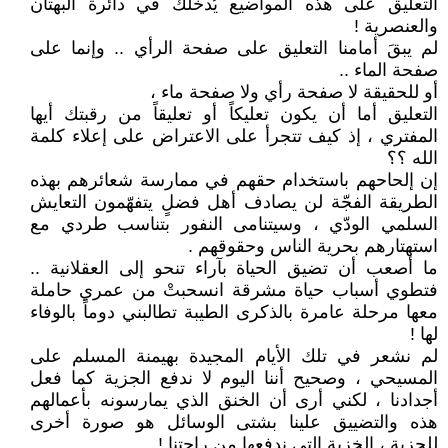
التعليق على هذه المواضيع يُدخلك في دائرة البهتان
والعنصرية !
لم يبقَ أمامنا التعليق على صفحة الرأي .. وإنما على
صفحة الماء ..
أو للحقيقة لا صفحة رأي ولا صفحة ماء ،
التعليق أما أن يكون تعليكاً أو تعليقاً من رقبتك أيها
المفتري ، إذ كيف تتجرأ على الاعتراض على إعلاء كلمة
الله ؟؟
إن إلحاحهم باستخدام حقهم في ممارسة شعائرهم بهذه
الطريقة الفجّة لن يصادف أهل فضلٍ يتفهّمون التعايش
السلمي الودّي ، وسيتنامى النفور بتناسب طردي مع
استهتارهم بحرية الناس وحقوقهم .
ما أصعب أن تضيق الحياة بآراء تنحو إلى العقلانية ..
فتطوي أسباب حياة مشرقة انسحبتْ من عمري حاملة
معها مرحلة عامرة بالذكرى الطيبة تطالبني دوماً بالوفاء
لها !
لم نشعر في تلك الأيام المجيدة بهيمنة المسلم على
المسيحي ، وصحيح أننا اليوم لا ندفع الجزية كما فعل
أجدادنا ، لكني أرى أن الخنق الذي يمارسونه بأعمالهم
هذه والتضييق علينا بشتى الوسائل هو صورة أخرى
للجزية ، الخزية التي ندفعها من راحتنا !