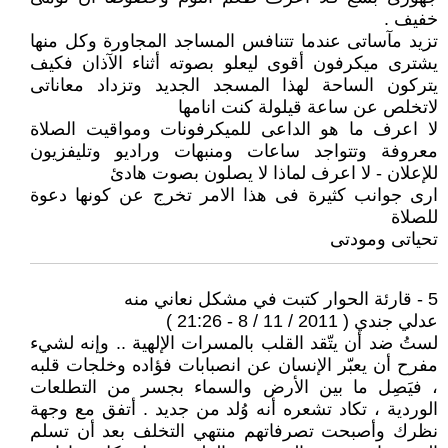
خفيف .
تزيد مآساتى عندما تتنافس المساجد المجاورة وكل منها
يشترى ميكرفون أقوى ليعلو بصوته أثناء الآذان فكيف
يتركون الساحة لهذا المسجد الجديد وتزداد معاناتى
لاتخلص عن ساعة قيلولة كنت انامها
لا اعرف ما هو الداعى للميكرفونات ومواقيت الصلاة
معروفة وتتواجد ساعات ومنبهات وراديو وتليفزيون
للإعلان - لا اعرف لماذا لا يصلون بصوت هادئ
ارى جوانب كثيرة فى هذا الامر تخرج عن كونها دعوة
للصلاة
تحياتى ومودتى
5 - قارئة الحوار كتبت في مشكل نعاني منه
عدلي جندي ( 2011 / 11 / 8 - 21:26 )
لستُ ضد أن يتّقد القلب بالمسرات الإلهية .. وإنه لشيء
مفرح أن يعبّر الإنسان عن انصبابات فؤاده وخلجات قلبه
، فيَصِل ما بين الأرض والسماء بجسر من التطلعات
الوردية ، تكاد تشعره أنه وُلد من جديد . أتفق مع وجهة
نظرك وأصبحت تصرفاتهم منتهي التخلف بعد أن تسلم