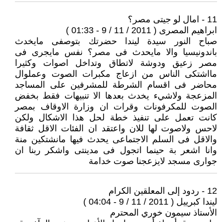
11 - امال لو جيتى مصر؟
ابراهيم المصرى ( 2011 / 11 / 9 - 01:33 )
صباح النور سيدة ليندا حضرتك بتوصفى مايخدث
باندونيسيا والا مايحدث فى مصر؟ نفس مايجرى فى
مصر زعيق ودوشة لاتطاق وتداخل اصوات وكثيرا
مااشتكى الناس من ازعاج مكبرات الصوت وعملوال
محاضر فى اقسام الشرطة للمشرفين على المساجد
المزعجة ولاشيء يخدث بعدها الا تنبيهات فقط بخفض
الصوت للمكرفونات وقرات ان وزارة الاوقاف بمصر
كانت تعمل على تنفيذ خطة لحل هذا الاشكال ولكن
لاحس ولاصوت لها للان واعتقد ان الفئات الاقل ثقافة
والاقل فى السلم الاجتماعى يحدث فيها مانشتكين منة
وانا اشعر بة حينما اتجول فى مدينتى واشكر ربنا ان
جوارى مسجد لايزعجنا صوت خدامة
12 - ردود إلى المعلقين الكرام
ليندا كبرييل ( 2011 / 11 / 9 - 04:04 )
الأستاذ سيمون خوري المحترم