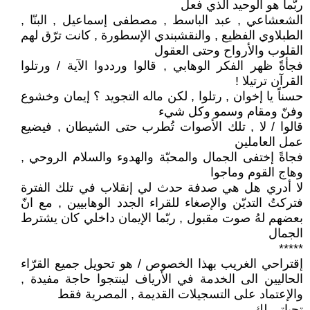
ربّما هو الوحيد الذي فعل
الشعشاعي , عبد الباسط , مصطفى إسماعيل , البنّا ,
الطبلاوي الفظيع , والنقشبندي الإسطورة , كانت ترّق لهم
القلوب والأرواح وحتى العقول
فجأةً ظهر الفكر الوهابي , قالوا ورددوا الآية / ورتلوا
القرآن ترتيلا !
حسناً يا إخوان , رتلوا , لكن ماله التجويد ؟ إيمان وخشوع
وفنّ ومقام وسمو وكل شيء
قالوا / لا , تلك الأصوات تُطرب حتى الشيطان , فيضيع
عمل العاملين
فجاةً إختفى الجمال والمحبّة والهدوء والسلام الروحي ,
وهاج القوم وماجوا
لا أدري هل هي صدفة حدث لي إنقلاب في تلك الفترة
فتركتُ التديّن والإصغاء للقراء الجدد الوهابيين , مع انّ
بعضهم لهُ صوت مقبول , ربّما الإيمان داخلي كان يشترط
الجمال
*****
إقتراحي الغريب بهذا الخصوص / هو تحويل جميع القرّاء
الحاليين الى الخدمة في الأرياف لينتجوا حاجة مفيدة ,
والإعتماد على التسجيلات القديمة , المصرية فقط
تحياتي لكِ