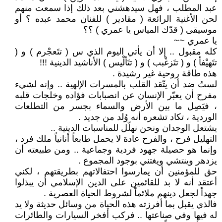
عبد المطلب ، فهل سيدهشني بعد ذلك إذا سمعت منهم
لحن الأغنية الرائعة ( مقادير ) للفنان محمد عبده ؟ أو
موسيقى ( قدّك المياس يا عمري ) ؟؟
يا عمري ~~
كله مقبول .. إلا أن يأتي اليوم الذي س ( تتَعجْرم ) و (
تتَهيْفأ ) و ( تتَزغْبب ) و ( تتَألْيس ) الأناشيد الدينية !!!
هذه طاقة روحية غير رشيدة .
لستُ ضد أن يتّقد القلب بالمسرات الإلهية .. وإنه لشيء
مفرح أن يعبّر الإنسان عن انصبابات فؤاده وخلجات قلبه
، فيَصِل ما بين الأرض والسماء بجسر من التطلعات
الوردية ، تكاد تشعره أنه وُلد من جديد .
يشتعل الوجدان ونحن نهلّل للمناسبات الدينية ..
التهليل فرح ، والفرح عادة لا يحمل طابعاً أنانياً ملك فرد ،
وإنما هو حصيلة جهود فردية وجماعية .. ومن طبيعته أن
يزدهر وينتشي ويغتني بوجود المجموع .
حق للمؤمنين أن يمارسوا احتفالاتهم بطريقتهم ، لكني
أعتقد أنه لا بد للقائمين على الدين الإسلامي أن يبذلوا
جهداً لجعل دينهم ملائماً لشروط الحياة العصرية .
فالذي يقبل بما أفرزته هذه الحياة من وسائل حديثة ولا يد
له فيها وفي صناعتها .. فركب أفخر السيارات والطائرات