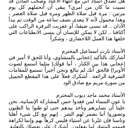
هل تصدق أستاذ أني مع انتهاء الأعياد وصخب المآذن قد
نسيت ما كان من أمري؟ يبقى أن أتحملهم كل يوم
مرتين : مرة قبل صلاة الظهر ومرة قبل صلاة العصر ،
وهذا محمول لأنه لا يتعدى نصف ساعة من الوقت ثم يبدأ
الآذان .. قد ننسى ضيقنا، أو عفريت النرفزة الراكب على
أكتافنا .. لكن لا يمكن للإنسان أن ينسى الانطباعات التي
خلفها هذا العمل اللاحضاري ، وشكراً
الأستاذ نارت اسماعيل المحترم
أشاركك بالتأكيد إعجابي بالمنشاوي، وأنا للحق لا أميز في
إعجابي هذا بين الكبار ، أما قولك( مثلما أستمع لصوت
الأوبرا) فالحق أنك لم تبالغ ونحن أخيراً نستمع للمقامات
الشرقية الرائعة . أشكرك فعلاً على هذا المقطع الجميل
من سورة مريم مع صادق الود
الأستاذ محمد ماجد ديوب المحترم
يا عون السماء لمن فقدوا حس المشاركة الإنسانية، نحن
علينا أن نسايرهم ونأخذ بيدهم حتى لو ظنوا بنا الظنون
وتصوروا أننا نضمر لهم الشر . إنهم مع كل شيء أهلنا
وناسنا فإن عبّرنا عن استياء فليس كرهاً بهم وإنما لكراهة
فهمهم المتهوّر لما يفعلون . أشكرك على تفضلك بالتعليق