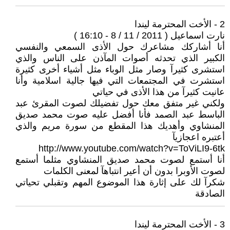
2 - الأخت المحترمة ليندا
نارت اسماعيل ( 2011 / 11 / 8 - 16:10 )
أنا أشاركك مشاعرك حول الأذى السمعي والنفسي
الكبير الذي تحدثه أصوات المآذن على الناس والذي
استشرى كثيرآ وصار مثل الوباء مثل أشياء أخرى كثيرة
استشرت في المجتمعات التي فيها جالية اسلامية وأنا
عانيت كثيرآ من هذا الأذى في حياتي
ولكني غير متفق معك حول تفضيلك لصوت المقرئ عبد
الباسط عبد الصمد فأنا أفضل عليه صوت محمد صديق
المنشاوي وأهديك هذا المقطع من سورة مريم والذي
أعتبره اعجازيآ
http://www.youtube.com/watch?v=ToViLI9-6tk
أنا أستمع لصوت محمد صديق المنشاوي مثلما أستمع
لصوت الأوبرا بدون أن أعير انتباهآ لمعنى الكلمات
شكرآ لك على إثارة هذا الموضوع المهم وتقبلي تحياتي
الصادقة
3 - الأخت المحترمة ليندا