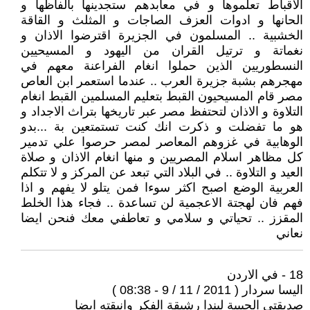
الاقباط تعلموها و في معابدهم ستجدينها بالفاظها و
الحانها و ادوات العزف الصاجات و المثلث و القاقة
الخشبية .. المسلمون في الجزيرة اقترضوا الاذان و
نغماتة و ترتيل القران من اليهود و المسيحيين
النسطوريين الذين حملوا انغام الفراعنة معهم في
مهجرهم بشبة جزيرة العرب .. عندما استعمر ابن العاص
مصر قام المسيحيون القبط بتعليم المسلمين القبط انغام
التلاوة و الاذان لتحتفظ مصر عبر تاريخها بتراث الاجداد و
هو ما تفضلت و ذكرت انك كنت تستمتعين بة ...بدو
الوهابية في غزوهم المعاصر لمصر حرصوا علي تدمير
كل مظاهر اسلام المصريين و منها انغام الاذان و صلاة
العيد و التلاوة .. في البلاد التي تبعد عن المركز و لا تتكلم
العربية الوضع اصبح اكثر سوءا فمن يتلو لا يفهم و اذا
فهم فان لهجتة الاعجمية لن تساعدة .. فجاء هذا الخلط
المقزز .. تحياتي و سلامي و تعاطفي معك فنحن ايضا
نعاني
18 - في الاردن
اليسا سردار ( 2011 / 11 / 9 - 08:38 )
صديقتي الحبيبة ليندا رشيقة الفكر وانيقته ايضا