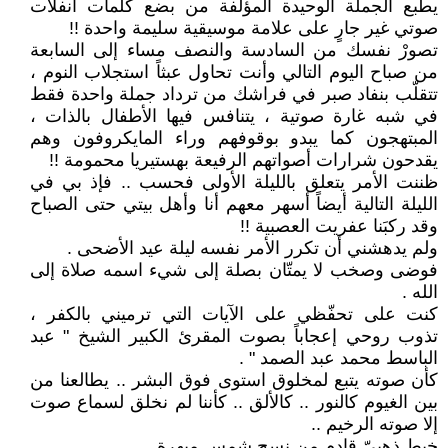
يطبع الجملة الوحيدة المؤلفة من بضع كلمات انفلات
صوتي غير جارٍ على علامة موسيقية سليمة واحدة !!
تصورْ نفسك من السادسة والنصف مساء إلى السابعة
من صباح اليوم التالي وأنت تحاول عبثاً استجلاب النوم ،
تتقلّب بنفاد صبر في فراشك من ترداد جملة واحدة فقط
في شبه غارة صوتية ، يتنافس فيها الأطفال بالذات ،
المبتهجون كما يبدو بوقوفهم وراء المايكروفون وهم
يقدحون شرارات أصواتهم الرفيعة بهستيريا محمومة !!
ظننت الأمر يتعلق بالليلة الأولى فحسب .. فإذ بي في
الليلة التالية أيضاً أسهر معهم أنا وأهل بيتي حتى الصباح
وقد ركبَنا عفريت العصبية !!
ولم يدهشني أن تكرر الأمر نفسه ليلة عيد الأضحى .
فوضى وصخب لا يمتّان بصلة إلى شيء اسمه صلاة إلى
الله .
كنت على تحفّظي على الآيات التي ترميني بالكفر ،
تذوب روحي إعجاباً بصوت المقرئ الكبير الشيخ " عبد
الباسط محمد عبد الصمد " .
كأن صوته يتبع لمخلوق استوى فوق البشر .. يطالعنا من
بين الغيوم كالنور .. كالألق .. كأننا لم نخلق لسماع صوت
إلا صوته الرخيم ..
خيط ذهبيّ قادم من نسج شمس مبهرة ..