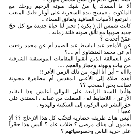
ألا ما أسعدك يا منْ شبك صوته الرخيم روحك مع
الملكوت ، فمسح بيده السحرية على أوتار قلبك المتعب
، لترتفع الأمنيات الصافية وتعانق السماء ..
كانت شمس ال ( بكرة ) تخبز لنا حياة جديدة مع كل حجّ
جديد صوبها مع تألق صوته فلتة زمانه .
عمّنْ أتحدث ؟
عن الأماجد عبد الباسط عبد الصمد أم عن محمد رفعت
أم عن محمد المنشاوي أم ....؟
عن العمالقة الذين أتقنوا المقامات الموسيقية الشرقية
من بيات ونهوند وحجاز والعجم ....
يااااه ~ أين أنا اليوم من ذلك الزمن الأغر !!
أهذه صلاة إلى الأعلى المقدس أم مظاهرة مجنونة
تطالب بحق الصخب ؟؟
هاأنذا للسنة الرابعة على التوالي أعايش هذا التقليد
الأرعن ، اللاضابط له ، المنفلت من عقاله ، المعتدي على
حق البشر في الركون إلى السكينة والهدوء .
عجباً !
أليس هناك طريقة حضارية لتجنّب كل هذا الازعاج ؟؟ ألا
يعلمون أن هناك مرضى ؟ طلاب علم ؟ أليس هذا حجْراً
على حرية الناس وخصوصياتهم ؟