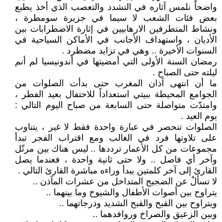
واضحاً نلمس آثاره في التشدد والتعصب الذي أخذ يطبع
بعض فئات الشعب لا سيما في جزيرة سومطرة ،
ونشاط المتطرفين الارهابيين في إثارة الاضطرابات بين
الأديان ، واستهداف الأجانب في الأماكن السياحية في
السنوات الأخيرة .. وهي في تزايد مضطرد .
رمضان السنة الأولى التي أمضيتها في أندونيسيا لم أنم
ليلته حتى الصباح .
ما أن انتهى آذان المغرب حتى بدأت الصلوات من
الجوامع المحيطة ببيتي استعداداً للاحتفال بعيد الفطر ،
وامتدّت متواصلة حتى السابعة من صباح اليوم التالي :
يوم العيد .
الصلوات تنحصر في عبارة واحدة فقط لا غير ، يتناوب
على تلاوتها فرد في الغالب ومع اقتراب الفجر تبدأ
مجموعات من كل الأعمار ترددها .. ليس هناك بين مرتّل
وآخر أي فاصل .. ولا حتى ثانية واحدة ، فعندما يصل
القارئ إلى آخر كلمتين يبدأ وراءه مباشرة القارئ التالي .
لا تسألْ عن الضجيج المتداخل من عشرات المآذن ..
يتراوح بين أصوات الأطفال والشيوخ وما بينهما ..
ويتراوح بين القبح والقبح الشديد ودرجاتهما ..
وبين الزعيق والصراخ وروافدهما ..