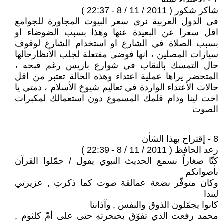
شاكر شكور ( 2011 / 11 / 8 - 22:37 )
في الدول العربية نرى سعر البيوت المجاورة للجوامع
اقل سعرا عن البعيدة عنها وهذا بسبب الضوضاء او
بسبب الصلاة في الشارع او استخدام الشارع لوقوف
سيارات المصلين ، انها فوضى مفتعلة لجلب الأنظارحالها
حال التمسك بالنقاب في شوارع باريس رغم قبحه ،
المتحضر يراها عملية اعتداء وهذه الحالة تعتبر من اقل
حالات الأعتداء الواردة في تعاليم شيوخ الأسلام ، دمتي يا
اخت لينا ودام قلمك المسموع دون استعمالك لمكبرات
الصوت
8 - إقتراح بهذا الشأن
رعد الحافظ ( 2011 / 11 / 8 - 22:39 )
كنّا صغاراً نسمع الحديث النبوي يقول / جمّلوا القرآن
بأصواتكم
وكان متوفّر بضعة عمالقة صوت كما ذكرتِ , عزيزتي
ليندا
كانوا يجمّلون الذوق والنفس , وآذاننا
محمد رفعت الذي تفوّق بحنجرتهِ حتى على أمّ كلثوم ,