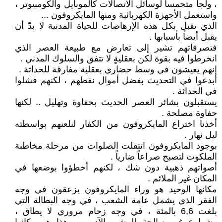
، ولجأ متحمساً لوسائل الاتصالات كالموبايل والكومبيوتر ،
واستعمل الأجهزة الكهربائية ومنها المايكروفون ...
الذي يقبل بكل هذه الإرهاصات للحياة المدنية لا بدّ أن
يقبل أيضاً بأسبابها .
فتصرفاتهم تشير إلى تعارض مع طبيعة العصر الذي
انخرطوا فيه بقوة لكن بعقليةٍ لا تتفق والسلوك المدني .
إنهم يعيشون في وسط حضاري بعقلية مفارقة للحداثة .
أبدعوا في التحديث بفضل أموال نفطهم ، لكنهم فشلوا
في الحداثة .
يستقبلون بشائر العصر الحديث بحفاوة وتهليل .. لكنها
حفاوة مصلحة .
أخذنا اختراع المايكروفون من الكفار لنلعنهم بواسطته
ليل نهار .
بوجود المايكروفون انتقلت الصلوات من مرحلة مخاطبة
الملكوت لتصبح صراعاً ضارياً .
أصواتهم ذهبية دون شك ، لكنهم أخطؤوا بوضعها في
المكان غير الملائم .
مكانها الوحيد هو وراء المايكروفون يزعقون في وجه
الفقر الذي يشمل عامة الشعب ، في وجه البطالة التي
بلغت 6,6 بالمئة ، في وجه زحام مروري لا يطاق ،