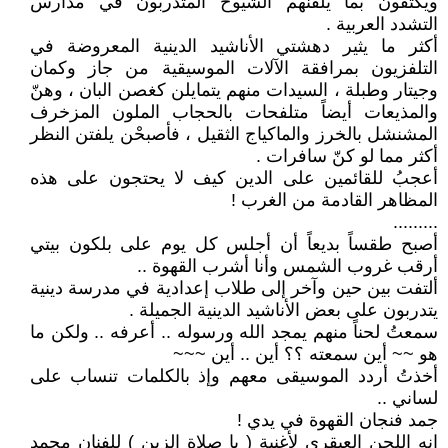
ويكتفون بما يلقنهم الشيوخ المتدربون في مدارس
التشدد العربية .
أكثر ما يثير دهشتي الأناشيد الدينية المعروضة في
التلفزيون بمرافقة الآلات الموسيقية من جاز وكمان
وجيتار وطبلة ، السيدات منهم يتمايلن كغصن البان ، وهنّ
والمذيعات أيضاً متلفحات بالحجاب الملون المزخرف
المشنشل بالخرز والماكياج الثقيل ، فأصبحْن يلفتن النظر
أكثر مما لو كنّ سافرات .
أعجبُ للقائمين على الدين كيف لا يحتجون على هذه
المظاهر القادمة من الغرب !
.........
أصبح طقساً بديعاً أن أجلس كل يوم على بلكون بيتي
أرقب غروب الشمس وأنا أشرب القهوة ..
ألتفت بين حين وآخر إلى طلاب إعدادية في مدرسة دينية
يتدربون على بعض الأناشيد الدينية الجميلة .
سمعتُ لحناً منهم يمجد الله ورسوله .. أعرفه .. ولكن ما
هو ~~ أين سمعته ؟؟ أين .. أين ~~~
أخذتُ أردد الموسيقى معهم وإذ بالكلمات تنساب على
لساني ..
جمد فنجان القهوة في يدي !
إنه اللحن العبقري لأغنية ( يا صلاة الزين ) للفنان محمد