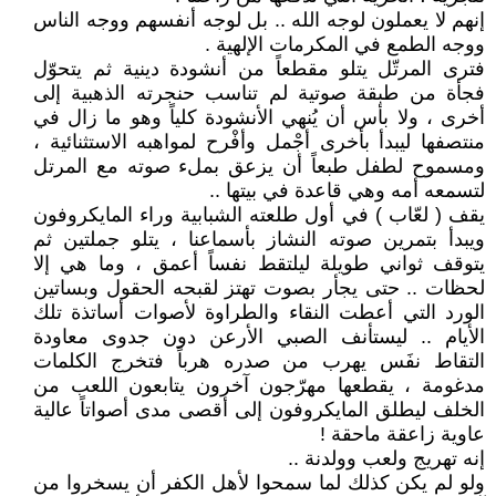
إنهم لا يعملون لوجه الله .. بل لوجه أنفسهم ووجه الناس
ووجه الطمع في المكرمات الإلهية .
فترى المرتّل يتلو مقطعاً من أنشودة دينية ثم يتحوّل
فجأة من طبقة صوتية لم تناسب حنجرته الذهبية إلى
أخرى ، ولا بأس أن يُنهي الأنشودة كلياً وهو ما زال في
منتصفها ليبدأ بأخرى أجْمل وأفْرح لمواهبه الاستثنائية ،
ومسموح لطفل طبعاً أن يزعق بملء صوته مع المرتل
لتسمعه أمه وهي قاعدة في بيتها ..
يقف ( لعّاب ) في أول طلعته الشبابية وراء المايكروفون
ويبدأ بتمرين صوته النشاز بأسماعنا ، يتلو جملتين ثم
يتوقف ثواني طويلة ليلتقط نفساً أعمق ، وما هي إلا
لحظات .. حتى يجأر بصوت تهتز لقبحه الحقول وبساتين
الورد التي أعطت النقاء والطراوة لأصوات أساتذة تلك
الأيام .. ليستأنف الصبي الأرعن دون جدوى معاودة
التقاط نفَس يهرب من صدره هرباً فتخرج الكلمات
مدغومة ، يقطعها مهرّجون آخرون يتابعون اللعب من
الخلف ليطلق المايكروفون إلى أقصى مدى أصواتاً عالية
عاوية زاعقة ماحقة !
إنه تهريج ولعب وولدنة ..
ولو لم يكن كذلك لما سمحوا لأهل الكفر أن يسخروا من