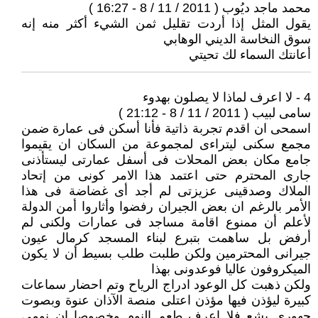
محمد ماجد ديُوب ( 2011 / 11 / 8 - 16:27 )
يقول المثل إذا أردت تقليل ثمن الشيء أكثر منه إنه
سوق النخاسة الديني الوهابي
أعانتك السماء لك تحيتي
4 - لا اعرف لماذا لا يصلون بهدوء
سامى لبيب ( 2011 / 11 / 8 - 21:12 )
اسمحى ان اقدم تجربة ذاتية فأنا أسكن فى عمارة ضمن
مجمع سكنى ليتراءى لمجموعة من السكان ان يقيموا
جامع مكان بعض المحلات فى أسفل عمارتى ليستأذنى
جارى المحترم حتى اعتمد هذا الامر كونى من إتحاد
الملاك وصدقينى عزيزتى لم أجد أى غضاضة فى هذا
الأمر بالرغم ان بعض الجيران رفضوا وأثاروا أمن الدولة
لأعلم أن ممنوع اقامة مساجد فى عمارات ولكنى لم
أرفض بل ساهمت بتبرع لبناء المسجد كرمال عيون
جيرانى المحترمين ولكن طلبت طلب بسيط أن لا يكون
الميكروفون عاليا فوعدونى بهذا
ولكن ذهبت كل الوعود ادراج الرياح وتم احضار سماعات
كبيرة ليؤذن فيها مؤذن اعتلى منصة الآذان عنوة وبصوت
جهورى بشع فلا اعرف طعم النوم وخصوصا ان نومى