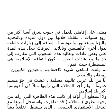
مضى على إقامتي للعمل في جنوب شرق آسيا أكثر من
أربع سنوات ، تنقلتُ خلالها بين دول عديدة وبالتحديد
ماليزيا وسنغابور وأندونيسيا . إضافة إلى زيارات خاطفة
لدول أخرى كالفيليبين وتايلاند . تعرفتُ خلال هذه المدة
على بعض عادات وتقاليد هذه الشعوب التي تتقارب إلى
حد ما مع عادات العرب ، كون الثقافة الإسلامية هي
المسيطرة حيث أقيم .
لم يلفت انتباهي شيء كاحتفالهم بالعيدين الكبيرين :
رمضان والأضحى .
أنا من بلد عربي غالبيته مسلمة ، عشتُ في جوّ مسلم
عموماً ، ولم أجد المغالاة التي رأيتها مثلاً في أندونيسيا
أكبر بلد إسلامي .
ولا أستطيع أن أؤكد إن كانت هذه الظاهرة التي أراها من
وجهة نظري ( مغالاة ) قد تطوّرت واستفحل أمرها مع
التدخل الاستثماري الخليجي ، الذي يستبطن تغلغلاً دينياً