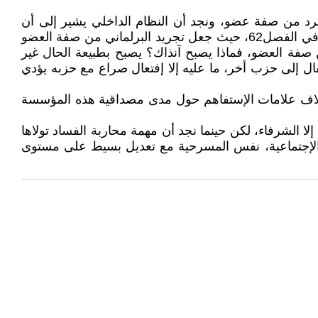
الذي تخلى عن انتمائه السياسي يجرد من صفة عضو، ونجد أن النظام الداخلي يشير إلى أن
اللامنتمين يمكنهم الإلتحاق بحزب ما، ألا يعني هذا بأنه ترحال سياسي في شاكلة جديدة؟ فبعد القصور الذي تضمنه الدستور في الفصل62، حيث جعل تجريد البرلماني من صفة العضو
صفة العضو، فماذا يصبح آنذاك؟ يصبح بطبيعة الحال غير
نتقال إلى حزب أخر، ما عليه إلا إفتعال صراع مع حزبه يؤدي
 آلاف علامات الإستفاهم حول مدى مصداقية هذه المؤسسة
ا الشرفاء، لكن حينما نجد أن مهمة محاربة الفساد تولاها
ات الإجتماعية، نفس المسرحية مع تعديل بسيط على مستوى