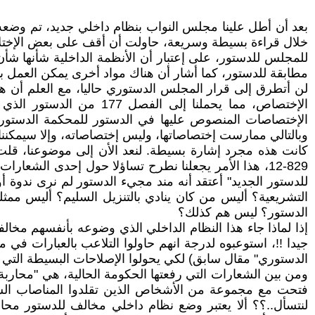
بعد أن أطل علينا مجلس النواب بنظام داخلي جديد، تم وضعه
مطابقة للدستور، كما أشار أن هناك مواد أخرى يمكن العمل 
لن أتطرق إلى قرار المجلس الدستوري حاليا، مع العلم أن هذ
الإختصاص، مما يحملنا إ
الإختصاصات المنصوص عليها في الدستور للمحكمة الدستوري
وبالتالي ممارست إختصاصاتها، وليس إختصاصاته، وإلا سيمكننا 
كانت هذه مجرد إشارة بسيطة. لنعد الأن إلى موضوعنا، قلت 
829-12، هذا الأمر يجعلنا نطرح تساؤلا حول إحدى الشعا
للدستور الجديد" أعتقد أنه مند مجيء الدستور لم نرى ندوة أ
التشريعية؟ أليس من كان ينادي بالتنزيل السليم؟ أليس ممث
الدستور؟ ليس هم كذلك؟
إذا لماذا جاء هذا النظام الداخلي الذي وضوعه بأنفسهم مخال
جيدا !!، استوعبوه لدرجة انهم حاولوا التلاعب بالعبارات في 
الدستوري" مقال سابق) لكي يحولوا الإصلاحات البسيطة التي ت
ومن بين الشعارات التي رفعتها الحكومة الحالية، هي "محاربة ا
فتحت مع مجموعة من الأشخاص الذين تقلدوا المناصاب السامي
لنتسأل..؟؟ ألا يعتبر وضع نظام داخلي مخالف للدستور محاو