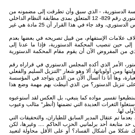
مؤسسة الدستورية، - الذي سبق وأن تطرقت إلى مضمونه من
خلال قراءة بسيطة وسريعة، حاولت أن أقف على بعض الإختلالات التي عرفها هذا النظام- صدر قبل مدة قرار المجلس الدستوري رقم 829- 12 المتعلق بمدى مطابقة النظام الداخلي
للمجلس للدستور، على إعتبار أن الأنظمة الداخلية شأنها شأن القوانين التنظيمية لا يمكن العمل بها قبل أن يبث فيها المجلس الدستوري، وقد جاء في هذا القرار أن 25 مادة هي غير
آلاف علامات الإستفهام، من قبيل تصريحه في بعضها بعدم
رسته لمهامه إلى حين تنصيب المحكمة الدستورية، فإذا ما عدنا إلى
ي من المفروض الآن أن يقوم مقام المحكمة الدستورية
تور، الأمر الذي أكده المجلس الدستوري في قراراه رقم
تها ومن أولوياتها، ألا وهو شعار "التنزيل السليم والفعلي
بارة، وها أنا ذا أتسأل الأن من الذي يتواجد في المؤسسة
 على تنزيل الدستور؟ من الذي أنيطت بهم مهمة وضع هذا
ستطيعوا تفسير مواده كما ينبغي، بل العكس لقد أستوعبوه
ستغلوا الثغرات العديدة التي تضمنها (أنظر" مثالب وعيوب
لى لها.
بعدما تم عتقال المدير السابق للطياران، والتحقيقات التي
 متابعة أحد برلمانيي الحزب الحاكم .... وغيرها، لكن
ك شكلا من أشكال الفساد؟ أو على الأقل محاولة لتعبيد