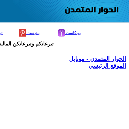
بودكاست
بنترست
تي
تبرعاتكم وتبرعاتكن المال
الحوار المتمدن - موبايل
الموقع الرئيسي