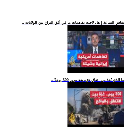
.. نقاش الساعة | هل لاحت تفاهمات ما في أفق النزاع بين الولايات
.. ما الذي نُفذ من اتفاق غزة بعد مرور 300 يوم؟