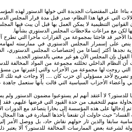
 بناءا على المقتضيات الجديدة التي خولها الدستور لهذه ال
بها لكن مع مراعات ملاحظات المجلس الدستوري بشأنها.
ا الأخير قد فاجئنا بمجموعة من القرارات مأخرا التي تطرح 
لى الفصل 177 من الدستور الذي ينص على إسمرار المجلس الدستوري في مما
ة نجدها أكثر إتساعا من إختصاصات المجلس الدستوري، الذ
القول بإن المجلس الآن هو غير معني بالدستور الجديد.
أن النظام الداخلي تخللته مجموعة من المواد المخالفة للدس
رات التي روجت لها مجموعة من الأحزاب والتي إعتبرتها من مسؤولي
و تصريح لأحد مسؤولي أي حزب كان .... إلا وجاءت فيه تلك الع
لي وأعضاء الأحزاب السياسية التي قالت بأنها ستعمل جاهدة
فا للدستور؟ لا أعتقد أنهم لم يستوعبوا مضمون الدستور ولم ي
محاولة منهم للتخفيف من حدة القيود التي فرضها عليهم، فقد إ
م إدخالها على هذه المؤسسة إلى بخارا يتصاعد مع الدورات الأو
لفساد" حيث حاولت أن تقنعنا بأخذها المبادرة في هذا المجال، 
ة سابقا والذين ثار حولهم نقاش حاد، بل ووصل الأمر إلى حد
لة لشرعنة بعض الممارسات المخالفة للدستور؟ ألا يعتبر ذل