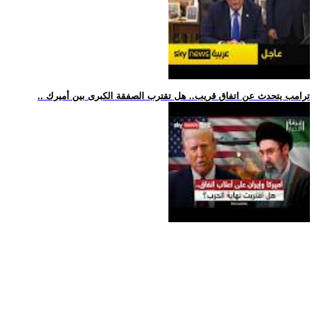
.. ترامب يتحدث عن اتفاق قريب.. هل تقترب الصفقة الكبرى بين أميرك