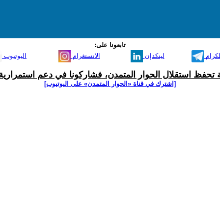
تابعونا على:
لكرام
لينكدإن
الانستغرام
اليوتيوب
ية تحفظ استقلال الحوار المتمدن، فشاركونا في دعم استمرارية 
[اشترك في قناة ‫«الحوار المتمدن» على اليوتيوب]