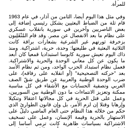
للمرأة.
وفي مثل هذا اليوم أيضا، الثامن من آذار، في عام 1963
قام ثلة من الضباط البعثيين بشكل رئيسي إضافة إلى
بعض الناصريين وآخرين في سورية بانقلاب عسكري
على نظام ما بعد الانفصال عن مصر. وقد قام المُنْقَلِبون
بزخرفة ثورتهم غير الشرعية بشعارات براقة كانت
الثلاثية البعثية في طليعتها: وحدة، حرية، اشتراكية. ومنذ
ذاك اليوم تعيش سورية كابوسا استبداديا قمعيا كان أبعد
ما يكون عن كل معاني الوحدة والحرية والاشتراكية.
فعمل نظام استبداد الحزب الواحد، ومن ثم نظام الأسد
بعد "حركته التصحيحية" (أو انقلابه على رفاقه)، على
ضرب الوحدة الوطنية والعربية عن طريق شقّ الصف
العربي وتصفية الحسابات مع الأشقاء في كل مناسبة
ممكنة وتعزيز الانتماءات ما دون الوطنية بين السوريين،
وعمل على قتل الحرية في كل مجالاتها اعتقالا وتنكيلا
وإرهابا وقتلا إن لزم الأمر، بل وإن قانون الطوارئ الذي
حكم من خلاله هذا النظام حتى العام الماضي دليلٌ على
الاستهتار بالحرية وقيمة الإنسان، وعمل على تسخيف
الاشتراكية بسياسات ظاهرية كانت ترمي أساسا إلى