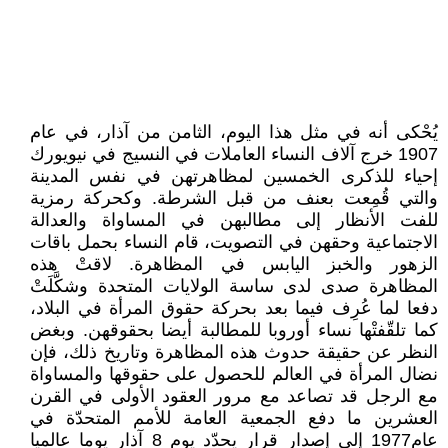
يُحْكى أنه في مثل هذا اليوم، الثامن من آذار، في عام
1907 خرج آلاف النساء العاملات في النسيج في نيويورك
إحياء للذكرى الخمسين لمظاهرتهن في نفس المدينة
والتي قُمِعت بعنف من قبل الشرطة. وكحركة رمزية
للفت الأنظار إلى مطالبهن في المساواة والعدالة
الاجتماعية وحقهن في التصويت، قام النساء بحمل باقات
الزهور والخبز اليابس في المظاهرة. لاقتْ هذه
المظاهرة صدى لدى ساسة الولايات المتحدة وشكَّلَتْ
دفعا لما عُرِف فيما بعد بحركة حقوق المرأة في البلاد،
كما تلقّفتْها نساء أوروبا للمطالبة أيضا بحقوقهن. وبغض
النظر عن حقيقة حدوث هذه المظاهرة وتاريخ ذلك، فإن
نضال المرأة في العالم للحصول على حقوقها والمساواة
مع الرجل قد تصاعد مع مرور العقود الأولى في القرن
العشرين ما دفع الجمعية العامة للأمم المتحدّة في
عام1977 إلى إصدار قرار يحدّد يوم 8 آذار يوما عالميا