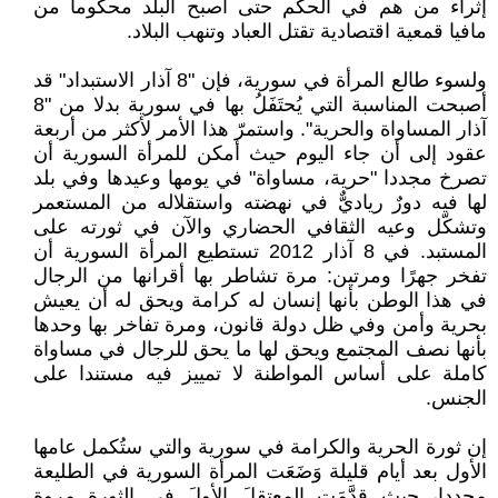
إثراء من هم في الحكم حتى أصبح البلد محكوما من
مافيا قمعية اقتصادية تقتل العباد وتنهب البلاد.
ولسوء طالع المرأة في سورية، فإن "8 آذار الاستبداد" قد
أصبحت المناسبة التي يُحتَفَلُ بها في سورية بدلا من "8
آذار المساواة والحرية". واستمرّ هذا الأمر لأكثر من أربعة
عقود إلى أن جاء اليوم حيث أمكن للمرأة السورية أن
تصرخ مجددا "حرية، مساواة" في يومها وعيدها وفي بلد
لها فيه دورٌ رياديٌّ في نهضته واستقلاله من المستعمر
وتشكّل وعيه الثقافي الحضاري والآن في ثورته على
المستبد. في 8 آذار 2012 تستطيع المرأة السورية أن
تفخر جهرًا ومرتين: مرة تشاطر بها أقرانها من الرجال
في هذا الوطن بأنها إنسان له كرامة ويحق له أن يعيش
بحرية وأمن وفي ظل دولة قانون، ومرة تفاخر بها وحدها
بأنها نصف المجتمع ويحق لها ما يحق للرجال في مساواة
كاملة على أساس المواطنة لا تمييز فيه مستندا على
الجنس.
إن ثورة الحرية والكرامة في سورية والتي ستُكمل عامها
الأول بعد أيام قليلة وَضَعَت المرأة السورية في الطليعة
مجددا، حيث قدَّمَت المعتقلَ الأولَ في الثورة مروة