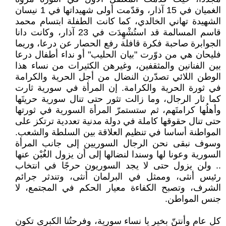
الغميان في 15 آذار، وقدّمت أولى شهيداتها في 1 نيسان
الشهيدة تهاني الخالدي، كما كانت الطفلة ابتسام محمد
قاسم المسالمة قد استُشْهِدَت في 23 آذار، وكانت دانا
الجوابرة صاحبة فكرة قافلة رفع الحصار عن درعا، وريما
فليحان هي من دوّرت "بيان الحليب" أو نداء أطفال درعا
بين الفنانين والمثقفين، وغيرهن الكثيرات من نساء هذا
الوطن اللائي تصدّرن النضال من أجل الحرية والكرامة
في ثورة الحرية والكرامة. إن المرأة في سورية ثارت
كما ثار الرجال، وما زالت تثور حتى تنال سورية حريتَها
وأهلُها كرامتَهم، ثم ستستمرّ المرأة السورية في ثورتها
حتى تنال حقوقها كاملة في دولة مدنية تعددية ترتكز على
المواطنة أساسا في تنظيم العلاقة بين السلطة والشعب.
وسوف نبقى نحن الرجال السوريين إلى جانب المرأة
السورية وعونا لها وسندا لنضالها إلى أن يزول الغُبْن عنها
.. ولن يزول حتى لا يجد السوريون حرجًا في انتخاب
رئيس أنثى، وممثل في البرلمان أنثى، وتندثر جرائم
الشرف، وتصبح الكفاءة معيار الحكم في المجتمع، لا
جنس المواطن.
كل عام وأنتنّ بخير يا نساء سورية، وفرحتُنا الكبرى تكون