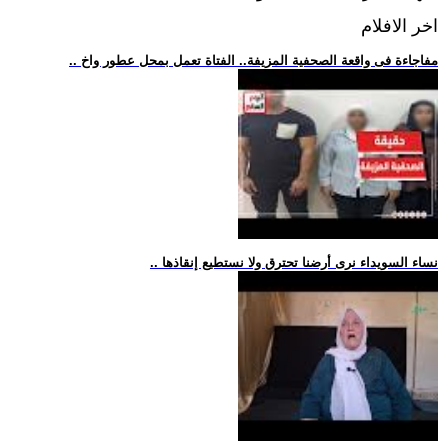
اخر الافلام
.. مفاجاءة فى واقعة الصحفية المزيفة.. الفتاة تعمل بمحل عطور واخ
.. نساء السويداء نرى أرضنا تحترق ولا نستطيع إنقاذها