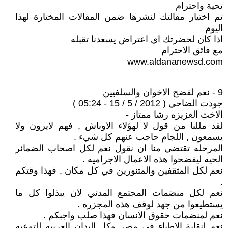
تحية واحترام
تم اختيار مقالتك لنشرها ضمن المقالات المختارة لهذا
اليوم
اذا كان لحضرتك اي اعتراض يسعدنا تقبله
مع فائق الاحترام
www.aldananewsd.com
9 - نعم لفضح الاخوان والسلفيين
جودت الضاحي ( 2012 / 5 / 15 - 05:24 )
الاخت العزيزه رشا ممتاز -
لقد مللنا من قول لا لهؤلاء الاوباش , فهم لايرون ولا
يسمعون , اللجام حاجب عنهم كل شيء .
المرحله تقتضي منا ان نقول نعم لكل اصحاب الضمائر
الحيه ليفضحوا هذه الاعمال الاجراميه .
نعم لكل المثقفين والمتنورين في كل مكان , فهذا وقتكم
.
نعم لكل منضمات المجتمع المدني لان يبذلوا كل ما
يستطيعوا من جهد لوقف هذه المجزره .
نعم لمنضمات حقوق الانسان فهذا صلب واجبكم .
نعم لنقابة الاطباء في مصر وكل البدان العربيه للتوعيه