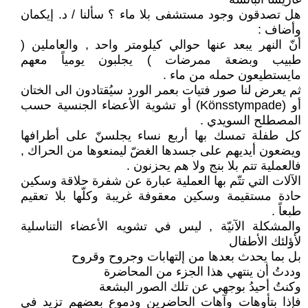
هل تصدقون وجود مستشفى بلا ماء ؟ سألنا / د. إيكمان
وأضاف :
أنّ النهر يبعد عنها حوالي كيلومتر واحد , والعاملين (
طبيب وبضعة ممرضات ) يجلبون يومياً معهم
مايستطيعون حمله من ماء .
ثم يعرض لنا صور فتيات بعمر الورد سيُقتادون الى الختان
أو (Könsstympade) أو تشوية الأعضاء الجنسية حسب
المصطلح السويدي .
كل طفلة تمسك بها أربع نساء يجلسنّ على أطرافها
ويضعون أيديهم على جسدها الغضّ ليمنعوها من الحراك ,
فالعملية تتم بلا بنج ولا هم يحزنون .
الآلات التي تتّم بها العملية عبارة عن شفرة حلاقة وسكين
حادة مستقيمة وسكين معقوفة غريبة وكلّها بلا تعقيم
طبعاً .
والمشكلة الآنيّة , ليس في تشويه الأعضاء التناسلية
لأؤلئك الأطفال
بل بما يحدث بعدها من إلتهابات وجروح وقروح
وددتُ أن ينتهي هذا الجزء من المحاضرة
وكنتُ أحيدُ بوجهي عن تلك الصور البشعة
فإذا بتأوهات وآهات الحاضرين ودموع بعضهم تزيد في