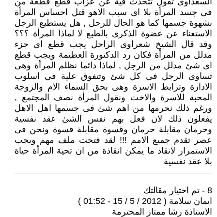
السعداوى تقول تتحدث فية عن عزاب قطع قطعة من
فى جسد المرأة بلا اى سبب الاهو قتل احساس المرأة
بشهوة جسمها كما هو الحال للرجل , هل يستطيع الرجل
الاستغناء عن عضوة الذكرى بالطبع لا لماذا المرأة ؟؟؟
وقد قال الشيخ شعراوى الراحل يجب قطع اى جزء
مدلل من المرأة فكان رد الدكتورة العظيمة ويجب قطع
اى شئ مدلل من الرجل , لماذا دائما نظلم المرأة وهى
تساوى الرجل فى كل شئ وتتفوق علية فى اسلوب
الادارة وترابط الاسرة وهى بحق السماء الام والزوجة
المحبة للاسرة والاخت ونقول المرأة نصف المجتمع ,
ورغم ذلك نحرمها من اهم شئ فى جسمها اهل الاهل
يفعلون ذلك لان فعل بهم نفس الشئ عقد نفسية
وحرمان مقابلة حرمان وقسوة مقابلة قسوة ونحن فى
عصر تقدم جميع الامم !!! لقد فتحت ملف مهم ويجب
الاستمرار لانقاذ ما يمكن انقاذة من ان تحية المرأة حياة
بلا عقد نفسية
8 - تم اختيار مقالتك
ايمان سلامة ( 2012 / 5 / 15 - 01:52 )
الاستاذة رشا ممتاز المحترمة