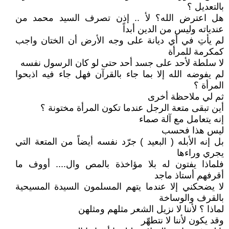
بالتعديل ؟
هل اعترض الله؟ لأ .. إذن تصرف السيد محمد من
عندياته وليس من الدين أبداً
لم يأتِ في أي ديانة على وجه الأرض أن الختان واجب
كمكرمة للمرأة
لا سلطة لأحد على جسد أحد حتى لو كان الرسول نفسه
لم يفوضه الله إلا بما جاء بالقرآن فهل جاء فيه اذبحوا
المرأة ؟
ثم لي ملاحظة أخرى
أين تبقى متعة الرجل عندما تكون المرأة مختونة ؟
إنه يتعامل مع آلة صماء
ليس هذا فحسب
بل إنه الأبله ( البعيد ) جرّد نفسه أيضاً من المتعة التي
يجري وراءها
فلماذا يفتون له بلا مؤاخذة بالمص وال.... أووف ما
أقرفهم أستاذ ماجد
لا يضحكني إلا عندما يتهم المسلمون السيدة المسيحية
بالقرف والوساخة
لماذا ؟ لأننا لا نزيل الشعر مثلهم ومثلهن
وقد يكون لأننا لا نتطهّر