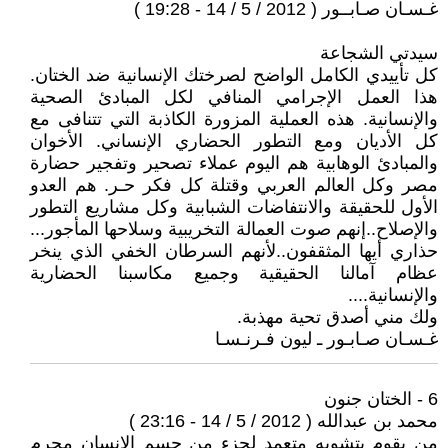
غـسـان صـابــور ( 2012 / 5 / 14 - 19:28 )
سيدتي الشجاعة
كل تأييدي الكامل الواضح لصرختك الإنسانية ضد الختان.
هذا العمل الإجرامي المنافي لكل المبادئ الصحية
والإنسانية. هذه العملية المزورة الكاذبة التي تتنافى مع
كل الأديان ومع التطور الحضاري الإنساني. الأخوان
والمبادئ الوهابية هم اليوم عملاء تصحير وتفجير حضارة
مصر وكل العالم العربي وقتلة كل فكر حـر. هم العدو
الأول للحقيقة والانتفاضات الشبابية وكل مشاريع التطور
والإصلاح..إنهم صوت العمالة التخريبية وسلاحها المأجور...
حذاري أيها المثقفون..لأنهم السرطان الخفي الذي ينخر
عظام آمالنا الحقيقية وجميع مكاسبنا الحضارية
والإنسانية....
ولك مني أصدق تحية مهذبة.
غـسـان صـابـور ـ ليون فـرنـسـا
6 - الختان جنون
محمد بن عبدالله ( 2012 / 5 / 14 - 23:16 )
من يقوم بتشويه متعمد لجزء من جسم الانسان مجرم