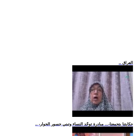
.. العراق
.. -حكايتنا بتجمعنا-... مبادرة توحّد النساء وتبني جسور الحوار