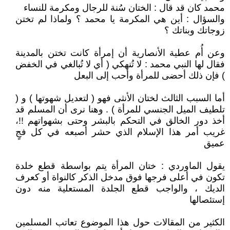
محمد كان قد قال : الختان سُنة للرجال ومكرمة للنساء
والسؤال : أين هي المكرمة يا محمد ؟ ولماذا لم تختن
زوجاتك وبناتك ؟
وعن أُم عطية الأنصارية أن إمرأة كانت تختن بالمدينة
فقال لها النبي محمد : لا تُنهكي ( أي لا تُبالغي في الخفض
) فإن ذلك أحضى للمرأة وأحب إلى البعل
أما السبب الثالث لختان الأنثى فهو ( لتعديل شهوتها ) و (
تلطيف الميل الجنسي للمرأة ) . وهنا نرى أن المسلم قد
أخذ دور الخالق في التحكم بالبشر وحتى بشهواتهم !!،
غريب أمر هذا الإسلام الذي حشر أصبعه في كل فجٍ
عميق
يقول الماوردي : ختان المرأة يتم بواسطة قطع خلدة
تكون في أعلى فرجها فوق مدخل الذكر كالنواة أو كعرف
الديك ، والواجب قطع الجلدة المستعلية منه دون
إستئصالها
الكثير من المقالات حول هذا الموضوع تعاتب المسلمين