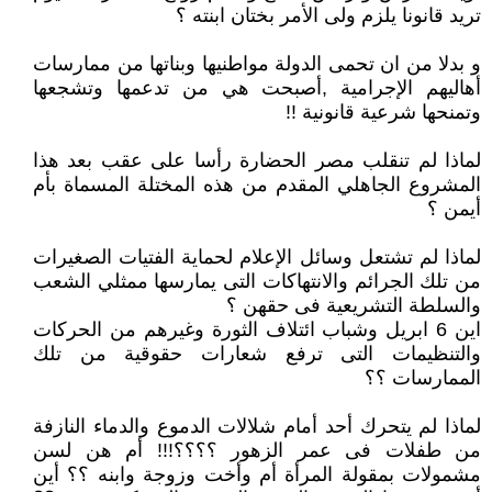
تريد قانونا يلزم ولى الأمر بختان ابنته ؟
و بدلا من ان تحمى الدولة مواطنيها وبناتها من ممارسات
أهاليهم الإجرامية ,أصبحت هي من تدعمها وتشجعها
وتمنحها شرعية قانونية !!
لماذا لم تنقلب مصر الحضارة رأسا على عقب بعد هذا
المشروع الجاهلي المقدم من هذه المختلة المسماة بأم
أيمن ؟
لماذا لم تشتعل وسائل الإعلام لحماية الفتيات الصغيرات
من تلك الجرائم والانتهاكات التى يمارسها ممثلي الشعب
والسلطة التشريعية فى حقهن ؟
اين 6 ابريل وشباب ائتلاف الثورة وغيرهم من الحركات
والتنظيمات التى ترفع شعارات حقوقية من تلك
الممارسات ؟؟
لماذا لم يتحرك أحد أمام شلالات الدموع والدماء النازفة
من طفلات فى عمر الزهور ؟؟؟؟!!! أم هن لسن
مشمولات بمقولة المرأة أم وأخت وزوجة وابنه ؟؟ أين