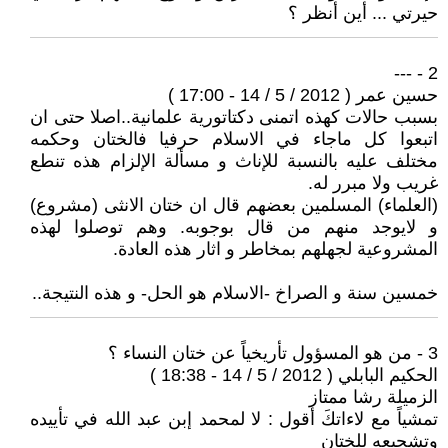
حيرتي ... أين أنظر ؟
2 - ---
حسين عمر ( 2012 / 5 / 14 - 17:00 )
بسبب حالات كهذه اتمنى دكتاتورية علمانية..اصلا حتى ان
اتبعوا كل ماجاء في الاسلام حرفيا فالختان وحكمه
مختلف عليه بالنسبة للإناث و مسألة الإلزام هذه تنطع
غريب ولا مبرر له.
(العلماء) المسلمين بعضهم قال ان ختان الانثى (مشروع)
و لايوجد منهم من قال بوجوبه. وهم توصلوا لهذه
المشروعية لجهلهم بمخاطر و اثار هذه العادة.
خمسين سنة و الصراخ -الاسلام هو الحل- و هذه النتيجة..
3 - من هو المسؤول تأريخياً عن ختان النساء ؟
الحكيم البابلي ( 2012 / 5 / 14 - 18:38 )
الزميلة رشا ممتاز
تمشياً مع لاءاتكَ أقول : لا لمحمد إبن عبد الله في تأييده
وتشجيعه للختان