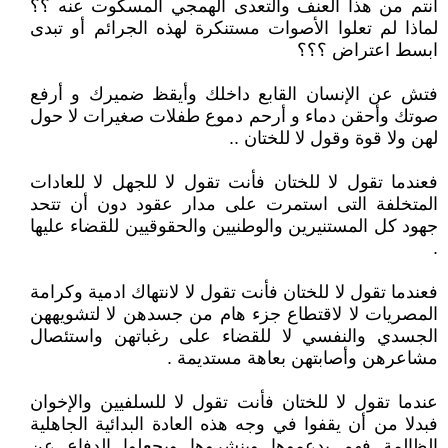
أنتم من هذا العنف والتعدى الهمجي المسكوت عنه ؟؟
لماذا لم تعلوا الأصوات مستنكرة لهذه الجرائم أو تبدى
ابسط اعتراض ؟؟؟
فتش عن الإنسان القابع داخلك وأيقظ ضميرك و أرفع
صوتك وأحقن دماء و أرحم دموع طفلات صغيرات لا حول
لهن ولا قوة وقول لا للختان ..
فعندما تقول لا للختان فأنت تقول لا للجهل لا للعادات
المتخلفة التى استمرت على مدار عقود دون أن تتحد
جهود كل المستنيرين والوطنيين والحقوقيين للقضاء عليها
.
فعندما تقول لا للختان فأنت تقول لا لانتهاك ادمية وكرامة
المصريات لا لاقتطاع جزء هام من جسدهن لا لتشويههن
الجسدي والنفسي لا للقضاء على رغباتهن واستئصال
مشاعرهن وأصابتهن بعاهة مستديمة .
عندما تقول لا للختان فأنت تقول لا للسلفيين والإخوان
فبدلا من أن يقفوا في وجه هذه العادة البدائية الجاهلية
الظالمة فهم يدعموها وينشروها ويجعلوا الدفاع عن