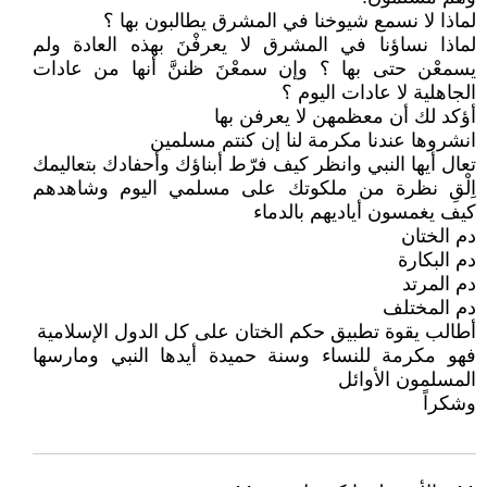
لماذا لا نسمع شيوخنا في المشرق يطالبون بها ؟
لماذا نساؤنا في المشرق لا يعرفْنَ بهذه العادة ولم
يسمعْن حتى بها ؟ وإن سمعْنَ ظننَّ أنها من عادات
الجاهلية لا عادات اليوم ؟
أؤكد لك أن معظمهن لا يعرفن بها
انشروها عندنا مكرمة لنا إن كنتم مسلمين
تعال أيها النبي وانظر كيف فرّط أبناؤك وأحفادك بتعاليمك
اِلْقِ نظرة من ملكوتك على مسلمي اليوم وشاهدهم
كيف يغمسون أياديهم بالدماء
دم الختان
دم البكارة
دم المرتد
دم المختلف
أطالب يقوة تطبيق حكم الختان على كل الدول الإسلامية
فهو مكرمة للنساء وسنة حميدة أيدها النبي ومارسها
المسلمون الأوائل
وشكراً