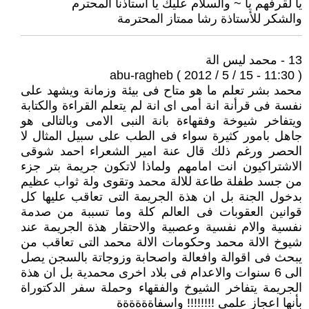
يا لقرفهم يا ~ والسلام عليك يا أستاذنا المحترم
والشكر للأستاذة رشا ممتاز المحترمة
13 - محمد ليس الة
abu-ragheb ( 2012 / 5 / 15 - 11:30 )
محمد بشر تعلم ما هو متاح فى بيئة وزمانة ويشهد على
نفسة فى قرأنة انة أمى اى انة لم يتعلم القراءة والكتابة
ويتفاخر شيوخة وفقهاءة بانة النبى الامى وبالتالى هو
جاهل بامور كثيرة سواء فى الطب على سبيل المثال لا
الحصر ورغم ذلك قال عنة امير الشعراء احمد شوقى
الاشتراكيون انت امامهم ولماذا لاتكون جريمة بتر جزء
من جسد طفلة طاعة للالة محمد وتقوى ولة ثواب عظيم
بدخول الجنة بل ان هذة الجريمة التى تعاقب عليها كل
قوانين العقوبات فى العالم كلة وما تسببة من صدمة
نفسية والام نفسية وعصبية والاحتقار هذة الجريمة عند
شيوخ الالة محمد وحكومات الالة محمد التى تعاقب من
يبحث فى اقوالة وافعالة واصحابة وزوجاتة بالسجن يصل
الى 6 سنوات والاعدام فى بلاد اخرى محمدية بل ان هذة
الجريمة يتفاخر الشيوخ والفقهاء وحملة سفر الدكتوراة
بأنها اعجاز علمى !!!!!!!! واسفاةةةةةة