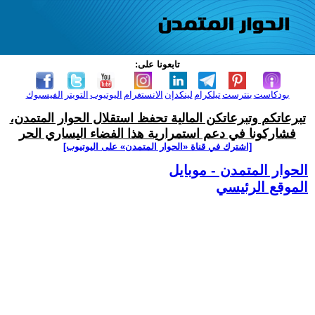
تابعونا على:
بودكاست
بنترست
تيلكرام
لينكدإن
الانستغرام
اليوتيوب
التويتر
الفيسبوك
تبرعاتكم وتبرعاتكن المالية تحفظ استقلال الحوار المتمدن،
فشاركونا في دعم استمرارية هذا الفضاء اليساري الحر
[اشترك في قناة ‫«الحوار المتمدن» على اليوتيوب]
الحوار المتمدن - موبايل
الموقع الرئيسي