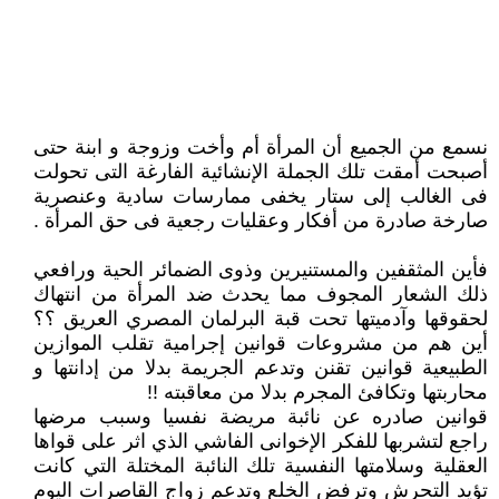
نسمع من الجميع أن المرأة أم وأخت وزوجة و ابنة حتى
أصبحت أمقت تلك الجملة الإنشائية الفارغة التى تحولت
فى الغالب إلى ستار يخفى ممارسات سادية وعنصرية
صارخة صادرة من أفكار وعقليات رجعية فى حق المرأة .
فأين المثقفين والمستنيرين وذوى الضمائر الحية ورافعي
ذلك الشعار المجوف مما يحدث ضد المرأة من انتهاك
لحقوقها وآدميتها تحت قبة البرلمان المصري العريق ؟؟
أين هم من مشروعات قوانين إجرامية تقلب الموازين
الطبيعية قوانين تقنن وتدعم الجريمة بدلا من إدانتها و
محاربتها وتكافئ المجرم بدلا من معاقبته !!
قوانين صادره عن نائبة مريضة نفسيا وسبب مرضها
راجع لتشربها للفكر الإخوانى الفاشي الذي اثر على قواها
العقلية وسلامتها النفسية تلك النائبة المختلة التي كانت
تؤيد التحرش وترفض الخلع وتدعم زواج القاصرات اليوم