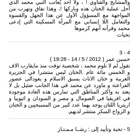
والمشايخ والفتاوي ! ، ولا أحد يُعاتب النبي محمد الذي
أحل عملية الختان هذه وباركها !، وهذا نفاق وتهرب من
المواجهة مع المسؤول الأول عن هذا الجهل والقسوة
والتعامل اللا إنساني مع المرأة المسكينة التي إدعى
محمد وقرأنه أنهم كرموها
تحيات
4 - 3
حسين عمر ( 2012 / 5 / 14 - 19:28 )
تقول لم لا نلوم محمد ، شخصية توفت منذ مايقارب الاف
و الخمس مائة عام .الختان ليس منتشرا في الجزيرة
العربية و ختان الاناث يسبق الاسلام و يعودالى عصور
الفراعنة و ماورد عن محمد في هذا الجانب ضئيل بل لا
يعتد به واكثر المناطق التي تمارس هذه العادة موجودة
في افريقيا في الصومال و مصر و السودان و اثيوبيا و
اريتريا اللتان يوجد بهما عدد كبير من المسيحيين و الختان
و الزواج المبكر منتشر لديهم.
5 - تحية وتأييد إلى : رشــا مـمـتـاز