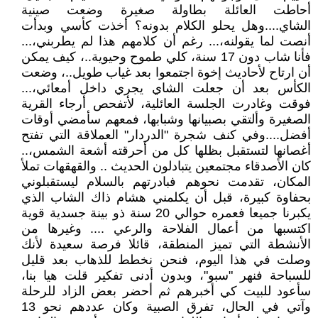
أحاطت العائلة بطاولة صغيرة وضعت صينية
الشاي....وهل يحلو الكلام بدونه؟ أخذت كأسي وبدأت
أنصت لما يقولنه،... رغم أن كلامهم هذا لم يطربني،...
فأنا شاب دون 17 سنة، كلي طموح وحيوية..، كيف يمكن
أن ارتاح لأحاديث إخوة اجتمعوا بعد غياب طويل..، وضعت
الكأس بعد أن جعلت الشاي يجري داخل أمعائي،...
فوقت وغادرت الجلسة العائلية، لأتفحص أرجاء القرية
الصغيرة وألتقي بصبيانها وشبابها، فمعهم سأمضي أوقات
أفضل....وفي كنف شجرة "الدردار" العملاقة التي تفتح
أغصانها لتستقبل بظلها كل من أحرقته أشعة الشمس،..
كان الأصدقاء مجتمعين يتبادلون الحديث .. والقهقهات تملأ
المكان، تقدمت نحوهم فبادرتهم بالسلام ليستقبلوني
بحفاوة كبيرة، قبل أن يكلمني هشام ذاك الشاب الذي
يكبرنا جميعا فعمره حوالي 20 سنة ذو بينة جسدية قوية
اكتسبها من أعمال الفلاحة والرعي .... وغيرها من
الأنشطة التي تميز المنطقة، قائلا فرصة سعيدة لأنك
وصلت في هذا اليوم، فنحن نخطط للذهاب بعد قليل
للسباحة فنهر "سبو"، وبدون أدنى تفكير قلت هيا بنا،
سأعود للبيت كي أخبرهم ثم أحضر بعض الزاد للرحلة
وآتي في الحال، تفرق الصبية وكان عددهم نحو 13