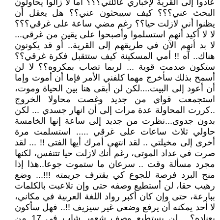
عادوا إلى القرية لإخباري عائلتي؟؟؟ أما لا زالوا يحاولون
البحث عني؟؟؟ كيف سيبحثون عني؟؟ هل يعقل أن
يظنوا أني لازلت حيا؟؟ رغم مضي ساعة على غرقي؟؟؟
لا لا أكيد أنهم استسلموا وأصبحوا على يقين من غرقي...
لا بد أنهم الآن في طريقهم إلى القرية.. أو قد يكونون
هناك.. آه !! أمي المسكينة كيف ستتقبل فكرة غرقي؟؟
ستكون صدمت قوية ... لربما تصاب بمكروه؟؟ لا لن
أسمح بذلك سأخرج مهما كلفني الأمر فإما أن أموت وإما
أن أعود إلى البيت....لكن لن أبقى هنا بين الحياة وموت،
استجمعت قواي من جديد وغصت محاولا الخروج
..كررت المحاولة عدة مرات إلى أن انهار جسدي ... لكن
بدون جدوى...نظرت من جديد إلى ساعة إنها الخامسة
حاولي ثلاث ساعات على غرقي ..... استسلمت مرة
أخرى إلى مخيلتي .. لقد انتهى أمرك أيها الفتى !! ... لقد
صرت في عداد الموتى، رغم أنك لازلت حيا تتنفس، لكنها
مجرد مسألة وقت .. سرعان ما ستموت جوعا..هذا إذا
منح البرد فرصة للجوع كي يقترف جريمته !!!... وضع
رهيب حقا، لن أستطيع وصفه حتى وإن تلاعبت بالكلمات
ببارعة، حتى وإن كان أكبر رواد اللغة العربية في مكاني،
لا أحد يمكنه أن يرفع وضعي غير سيزيف !!.. فهل سأكون
بعناده؟... لن يستطيع وصف شعور شاب في 17 من