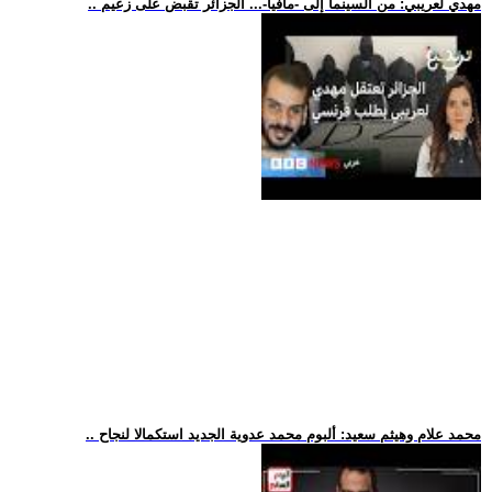
.. مهدي لعريبي: من السينما إلى -مافيا-... الجزائر تقبض على زعيم
.. محمد علام وهيثم سعيد: ألبوم محمد عدوية الجديد استكمالا لنجاح