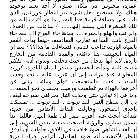
عمره، محبوس في مكان ضيق، لا أحد يعلم بوجوده
هناك، ولا يستطيع فعل شيء غير انتظار عزرائيل، الذي
بات على مسافة قريبة جدا إليه، ربما هو أقرب إليه من
تلك الصخرة التي يستند إليها.....، 4 ساعات من الخوف
والرعب والهلع والحيرة ....، بعدها جاء الفرج !! .. نعم جاء
الفرج باتت الساعة تقارب السادسة، حينما بدأت أشعر
بالمياه الباردة تداعب قدمي، فتساءلت ما هذا؟؟؟ نعم إن
المياه الحبيسة هنا دافئة، والمياه القادمة من الخارج
باردة، لابد أنها تدخل من حيث دخلت، وبدون أدنى تفكير
غصت ثانية وبدأت أتحسس مصدر المياه البادرة، كررت
المحاولة عدة مرات، إلى أن عثرت عليه..، نعم وجدت
المنفذ..، عدت واستجمعت قواي وملئت رئتي عن
أخرهما بالهواء ثم غطست ورميت بجسدي نحو المنفذ،...
وما هي إلا ثواني حتى وجدت التيار يجرفني بسرعة ليقف
بي إلى سطح النهر، لقد نجوت .. لقد نجوت ... تمسكت
بإحدى الصخور، وحاولت التقاط الأنفاس من جديد،
فبدأت أبحث على أقرب ممر إلى ظفة النهر، فالليل بدأ
يسدل ستاره، والرؤية أصبحت صعبة بعض الشيء، إلى
أن لفت انتباهي ضوء خافت في الأفق، حاولت أن أدقق
النظر لأكتشف أنه ضوء القناديل، أتراهم أفراد القرية