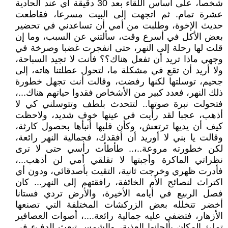
شخصا، على أساس اللقاء بعد 30 دقيقة أي عند الحادية
عشرة تمام. ثم اتجهت إلى البيت مسرعا، فقاطعت
حديث الإخوة، وطلبت من أمي أن تساعدني في تحضير
بعض الأكل في أسرع وقت، سألتني عن السبب، وما إن
قلت لها رحلة إلى النهر، حتى انفجرت غضبا وصرخة في
وجهي ماذا تريد أن تفعل هناك؟؟ فأنت لا تجيد السباحة،
ولا أريد أن تقع في مشكلة ما، لتحول عطلتنا هاته، إلى
جحيم، توسلتها لكنها رفضت، وقالت أنت تجهل خطورة
ذلك النهر، فعدد كبير من الأشخاص فقدوا حياتهم هناك...،
فتحولت نبرة صوتها.. لتتحدث بلطف وتتوسلني كي لا
أذهب، عجبا لقد رأيت في عينها خوف شديد، ولاحظت
كيف أن يديها ترتعش، وكأن قلبها أنبأها بحصول كارثة،
وقالت يا بني لا أوريد أن أفقدك، فجمالية النهر رائعة،
لكن خطورته مروعة..،.. طأطأت رأسي حتى لا ترى
نظراتي الماكرة وأجبتها لا تقلقي أمي لن أذهب...،
فأدرت ظهري وخرجت ثانية، التقيت بأصدقائي، ودون أي
اكتراث لنصائح الأم الخائفة، رافقتهم إلى النهر... كان
فصل الربيع في أيامه الأخيرة، والأرض تردي فستانا
أخضر تتخلله بعض الزركشات المختلفة التي تصنعها
الأزهار، فتضفي عليه جمالية رائعة....، أصوات العصافير
تملئ المكان بألحانها العذبة، والشمس تبعث الدفء في