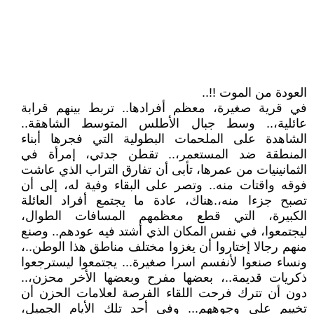
العودة من الموت !!..
في قرية صغيرة، معظم أفرادها.. تربط بينهم قرابة
عائلية،.. وسط جبال الأطلس المتوسط الشاهقة..
الشاهدة على الملحمات البطولية التي فجرها أبناء
المنطقة ضد المستعمر،.. تقطن جدتي، إمرأة في
الثمانينيات من عمرها، تأبى أن تفارق التراب الذي عاشت
فوقه واقتات منه.. وتصر على البقاء وفية له، إلى أن
تصبح جزءا منه،.هناك، عادة ما يجتمع أفراد العائلة
الكبيرة، التي قطع معظمهم المسافات الطوال،
ليجتمعوا، في نفس المكان الذي أشتد فيه عودهم.. وصنع
منهم رجالا إختاروا أن يغزوا مختلف مناطق هذا الوطن..،
ونساء صنعوا لأنفسم اسرا صغيرة... يجتمعوا ليسترجعوا
ذكريات قديمة..، بعضها مفرح وبعضها الأخر محزن،..
دون أن تترك فرحت اللقاء الفرصة لعلامات الحزن أن
تخييم على وجوههم... وفي أحد تلك الأيام الجميل،