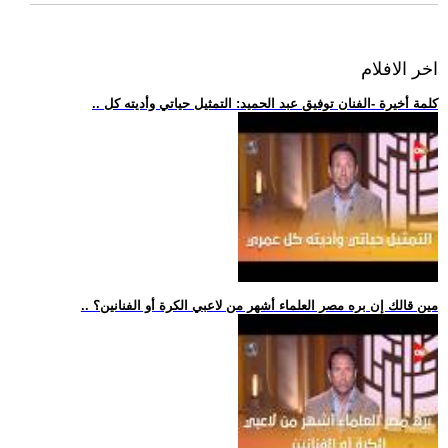
اخر الافلام
.. كلمة أخيرة -الفنان توفيق عبد الحميد: التمثيل حياتي وأديته كل
.. مين قالك إن بره مصر العلماء أشهر من لاعبي الكرة أو الفنانين؟