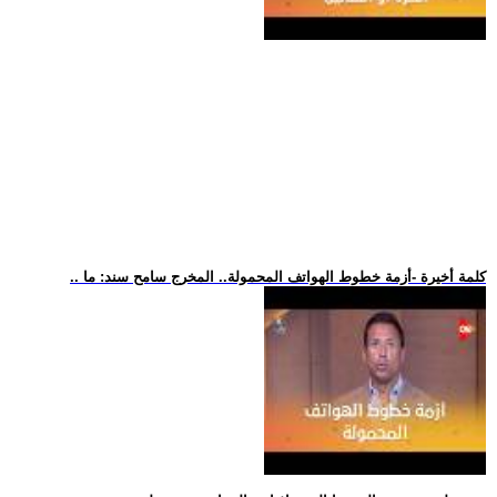
.. كلمة أخيرة -أزمة خطوط الهواتف المحمولة.. المخرج سامح سند: ما