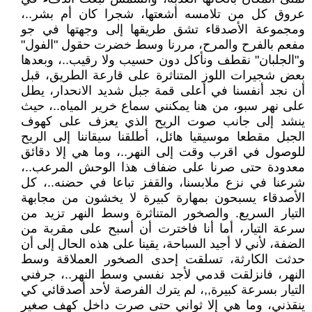
عروق كل من تلامسه أشعتها، شجرا كان أم بشر..،
ومجموعة الأصدقاء تشق طريقها إلى وجهتها في جو
مفعم بالفرح والمرح، مررنا وسط خضرت حقول "الفول"
و"الجلبان" نقطف ونأكل دون حسيب ولا رقيب..، وبعدها
بعض شجيرات اللوز المتناثرة على قارعة الطريق، قبل
أن نجد أنفسنا في أعلى قمة جبل شديد الانحدار، يطل
على نهر سبو، من هنا يمكنني سماع خرير المياه..، حيث
ينشد إلى جانب صوت الريح الذي يعزف على كهوف
الجبل مقطعا موسيقيا هائل، أطلقنا سيقاننا إلى الريح
للوصول في اقرب وقت إلى النهر..، وما هي إلا دقائق
معدودة حتى صرنا على ضفاف هذا الوحش المرعب..،
شرعنا في نزع ملابسنا، والقفز تباعا في حضنه..، كل
الأصدقاء يسبحون بمهارة كبيرة لا يخشون من مجابهة
التيار السريع. والصخور المتناثرة وسط النهر تزيد من
سرعة التيار، أما أنا فاخترت أن أسبح على مقربة من
الضفة، لأني لا أجيد السباحة، يقينا على هذه الحال إلى أن
حدثت الكارثة، تسلقت إحدى الصخور العملاقة وسط
النهر، فانزلقت قدمي لأجد نفسي وسط النهر..، جرفني
التيار بسرعة كبيرة,,، لم يترك الفرصة لأحد أصدقائي كي
ينقذني، وما هي إلا ثواني حتى صرت داخل كهف صغير