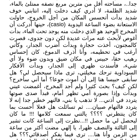
جدا..، مساحته أقل من مترين مربع نصفه ممتلئ بالماء،
شديد الظلمة، لا أدري كيف دخلت إليه، انتابني خوف
شديد بدأت أتحسس المكان من أجل الخروج، حاولت
الاستعانة بضوء الساعة اليدوية (casio)، حينها أدركت أن
المخرج الوحيد هو الذي دخلت منه يوجد تحت الماء، بدأت
أغوص لأبحث عنه مرات عديدة لكن دون جدوى، فصرت
كالمجنون، أخذت حجارة وبدأت أضرب الجدار، وكأني
أرغب في تحطيمه، وأنا أذرف الدموع، كان إحساس
رهيب حقا، حبيس في مكان ضيق وبدون ضوء ولا أي
شيء، فأسندت ظهري إلى الجدار، وبدأت الأفكار
السوداوية ترحك مخيلتي، ترى ماذا سيحصل لي؟ هل
سأبقى حبيسا هنا إلى أن أموت جوعا؟ أما أني سأخرج؟
لكن كيف؟ بحث كثيرا ولم أجد المخرج، أغمضت عيني
وبدأت وإذا بصورة أمي تظهر أمام، فبدأ صدى صوتها
يتردد في أذني... لا تذهب يا بني، فالنهر خطير جدا إنه لا
يتردد فالتهام صبيان.... ثم تسائلت هل فعلا أحست بما
كان ينتظرني ؟؟؟؟ يالتني سمعت كلامها !!! ما كان
ليحصل لي ما حصل !!...نظرت إلى الساعة كانت تشير
إلى الثالثة والنصف ظهرا، يا إلهي مضت أكثر من ساعة
من الزمن وأنا هنا.... ترى فيما يفكر أصدقائي؟؟؟ هل