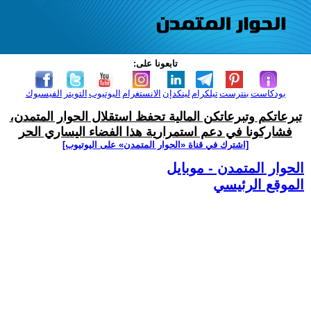
تابعونا على:
بودكاست
بنترست
تيلكرام
لينكدإن
الانستغرام
اليوتيوب
التويتر
الفيسبوك
تبرعاتكم وتبرعاتكن المالية تحفظ استقلال الحوار المتمدن،
فشاركونا في دعم استمرارية هذا الفضاء اليساري الحر
[اشترك في قناة ‫«الحوار المتمدن» على اليوتيوب]
الحوار المتمدن - موبايل
الموقع الرئيسي