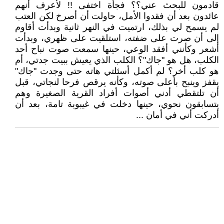
قادمون للبحث عني؟؟ فجأة اختفى !! لأعرف أنهم
عائدون بعد أن فقدوا الأمل، حاولت أن أصرخ لكن العتب
لم يسمح لي بذلك، ارتميت في النهر ثانية وبدأت أقاوم
إلى أن صرت على ضفته، استلقيت على ظهري، وبدأت
أشعر وكأنني أفقد الوعي، حينها سمعت صوت نباح أحد
الكلب، هل هو "جاك"؟ الكلب الذي يعيش ببيت جدتي، أم
هو كلب أخر؟ لم أكمل أسئلتي هاته حتى وجدت "جاك"
يقفز وينبح بأعلى صوته، وكأنه يرقص فرحا لنجاتي، قبل
أن تلتقطي أدني أصوات أفراد القرية الصغيرة وهم
يتسابقون نحوي، حينها دخلت في غيبوبة تامة، بعد أن
أدركت أني في أمان ...