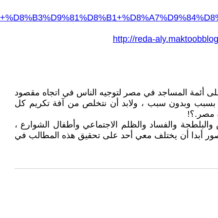
9+%D8%B3%D9%81%D8%B1+%D8%A7%D9%84%D8
http://reda-aly.mak
ى أئمة المساجد في مصر لتوجيه الناس في اتجاه مقصود
وم بسبب وبدون سبب ، ولابد أن نتخلص من آفة تكريم كل
 مصر.؟!
ض والبلطجة والفساد والظلم الاجتماعي وأطفال الشوارع ،
صور أبدا أن يختلف معي أحد على تحقيق هذه المطالب في