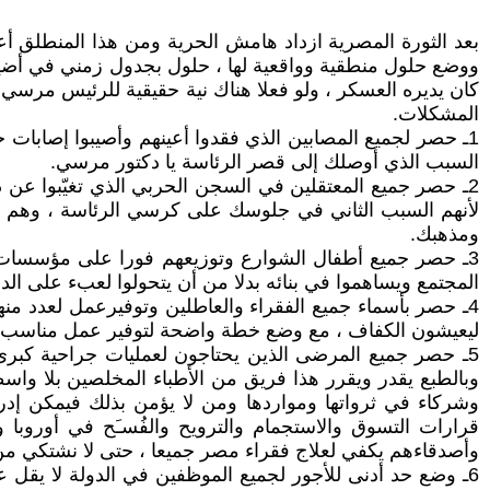
بعد الثورة المصرية ازداد هامش الحرية ومن هذا المنطلق
ووضع حلول منطقية وواقعية لها ، حلول بجدول زمني في أضيق
كان يديره العسكر ، ولو فعلا هناك نية حقيقية للرئيس مرس
المشكلات.
1ـ حصر لجميع المصابين الذي فقدوا أعينهم وأصيبوا إصابات
السبب الذي أوصلك إلى قصر الرئاسة يا دكتور مرسي.
2ـ حصر جميع المعتقلين في السجن الحربي الذي تغيّبوا عن ذوي
لأنهم السبب الثاني في جلوسك على كرسي الرئاسة ، وهم 
ومذهبك.
3ـ حصر جميع أطفال الشوارع وتوزيعهم فورا على مؤسسات وزا
المجتمع ويساهموا في بنائه بدلا من أن يتحولوا لعبء على الدو
ليعيشون الكفاف ، مع وضع خطة واضحة لتوفير عمل مناسب لكل
5ـ حصر جميع المرضى الذين يحتاجون لعمليات جراحية كبر
وبالطبع يقدر ويقرر هذا فريق من الأطباء المخلصين بلا واس
وشركاء في ثرواتها ومواردها ومن لا يؤمن بذلك فيمكن إدر
قرارات التسوق والاستجمام والترويح والفُسـَح في أوروبا
وأصدقاءهم يكفي لعلاج فقراء مصر جميعا ، حتى لا نشتكي من