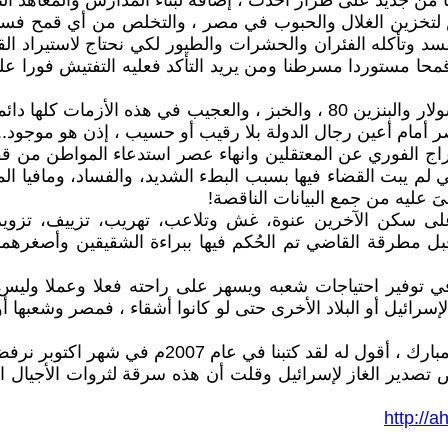
خصص لتخزين الغلال والحبوب في مصر ، والتخلص من أي قمح ف
فسد وتأكله الفئران والحشرات والطيور لكي نحتاج لاستيراد ال
محا مستوردا مسرطنا ومن يريد التأكد فعليه التفتيش فورا عل
13ـ القضاء على أزمات تافهة مثل أزمة اسطوانات الغاز والسولار والبنزين 80 ، و
الافراج الفوري عن المعتقلين وانهاء عصر استدعاء المواطن من قفا
تي لم يبت القضاء فيها بسبب البطء الشديد، والفساد، ومافيا ا
 عليه من جمع البيانات الناقصة!
ى سكن الآخرين عنوة، غش وتلاعب، تهريب، تزييف، تزوير، ا
 مطرقة القاضي تم الحُكم فيها ببراءة الشقيقين وأصغرهما ح
ر في توفير احتياجات شعبه ويسهر على راحته فعلا وعملا وليس
ء لإسرائيل أو البلاد الأخرى حتى لو كانوا أشقاء ، فمصر وشعبها 
قد يقول قائل أو يسأل سائل أين كنت أيها الكاتب ال
ض تصدير الغاز لإسرائيل وقلت أن هذه سرقة لثروات الأجيال ال
http://