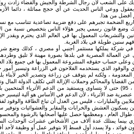
 على الشعب لأن رجال الشرطة والجيش والقضاء زادت رواتبهم 
بعقول ووعي الناس الحديث عن أي حجج مماثلة ، دائما الأ
م أفضل من هذا.
يع الضخمة تجبرهم على دفع ضريبة تصاعدية تتناسب مع نسب ا
وضع قانون رسمي يجبر هؤلاء الناس بتخصيص نسبة من الأرب
ن والتشريعات المعمول بها في العالم الذي يحترم ويقدر الإ
هم سنين طويلة في بلاد الغربة.
 في شركة يملكها مستثمر أجنبي أو مصري ، كذلك وضع ش
ن العمالة المصرية في بلدها بصورة مهينة لا تليق وطرده
وعلى حساب حقوقه المشروعة المعمول بها في جميع بلاد العا
 والوقود الذي يستخدمه الفلاحون في الزراعة وتيسير أمور حيا
و المعدومة ، ولكنه لم يتوقف عن زراعة وتصدير الخير لأبناء 
ا من القضايا والمحاكم وحملات الإزالة التي تكلف الدولة الما
9ـ وضع آلية معينة ومقننة لرفع الدعم على وقود (بنزين 92 ، 95) حتى لا يتساوى ويستف
نصرية ضد الأثرياء ، لأن الدعم في الأساس هو آلية لتيسير حيا
ايين والمليارات ، فليس من العدل أن تباع الطاقة والوقود ل
والذين يسكنون العشش والخرابات والمقابر والعشوائيات وتوفير
ة طوال العام ، ومعظمها حصل عليها أصحابها بالرشوة والمحس
ري بينما يمتلك عدة آلاف من الأشخاص عشرات الوحدات الس
فوائد ، ولا يسدد أول قسط إلا بتوفير عمل أو وظيفة لأحد أ