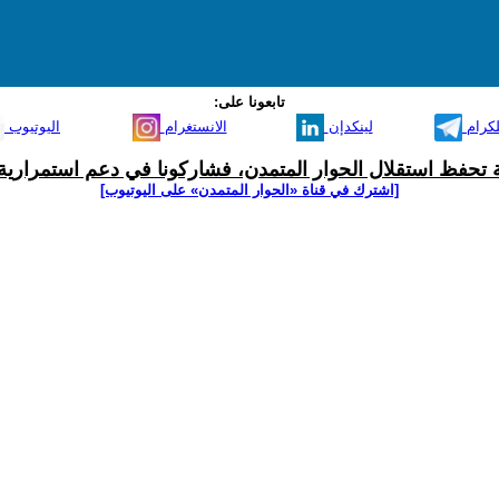
تابعونا على:
لكرام
لينكدإن
الانستغرام
اليوتيوب
ية تحفظ استقلال الحوار المتمدن، فشاركونا في دعم استمرارية 
[اشترك في قناة ‫«الحوار المتمدن» على اليوتيوب]