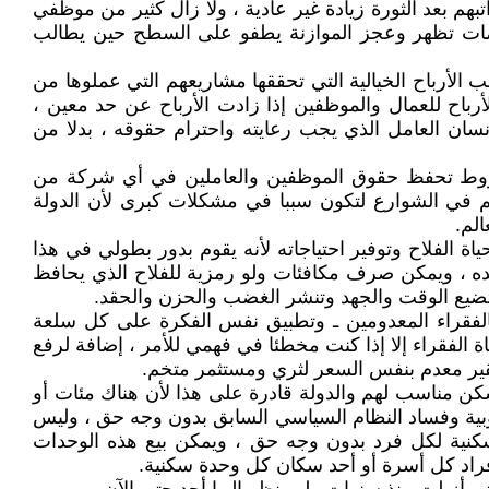
بعد الثورة زيادة غير عادية ، ولا زال كثير من موظفي
زمات تظهر وعجز الموازنة يطفو على السطح حين يطالب
لأرباح الخيالية التي تحققها مشاريعهم التي عملوها من
اح للعمال والموظفين إذا زادت الأرباح عن حد معين ،
نسان العامل الذي يجب رعايته واحترام حقوقه ، بدلا من
روط تحفظ حقوق الموظفين والعاملين في أي شركة من
م في الشوارع لتكون سببا في مشكلات كبرى لأن الدولة
لم.
ة الفلاح وتوفير احتياجاته لأنه يقوم بدور بطولي في هذا
بلده ، ويمكن صرف مكافئات ولو رمزية للفلاح الذي يحافظ
ل وتضيع الوقت والجهد وتنشر الغضب والحزن والحقد.
يد من الدعم الأثرياء المتخمين بالفقراء المعدومين ـ وتطبيق نفس الفكرة على كل سلعة
ة الفقراء إلا إذا كنت مخطئا في فهمي للأمر ، إضافة لرفع
فقير معدم بنفس السعر لثري ومستثمر متخم.
 سكن مناسب لهم والدولة قادرة على هذا لأن هناك مئات أو
وبية وفساد النظام السياسي السابق بدون وجه حق ، وليس
كنية لكل فرد بدون وجه حق ، ويمكن بيع هذه الوحدات
فراد كل أسرة أو أحد سكان كل وحدة سكنية.