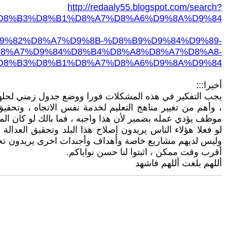
http://redaaly55.blogspot.com/search?
D8%B3%D8%B1%D8%A7%D8%A6%D9%8A%D9%84
%8A%D9%82%D8%A7%D9%8B-%D8%B9%D9%84%D9%89-
8%A7%D9%84%D8%B4%D8%A8%D8%A7%D8%A8-
D8%B3%D8%B1%D8%A7%D8%A6%D9%8A%D9%84
أخيرا:::
يجب التفكير في هذه المشكلات فورا ووضع جدول زمني لحلها
، وأهم من تغيير مناهج التعليم لخدمة نفس الاتجاه ، وتحق
موظف يؤدي عمله بضمير لأن هذا واجبه ، فما بالك لو كان
لو فعلا هؤلاء الناس يريدون إصلاح هذا البلد وتحقيق العدال
وليس لديهم مشاريع خاصة وأهداف وأجندات اخرى يريدون تحق
أقرب وقت ممكن ، اثبتوا لنا حسن نواياكم.
أللهم بلغت أللهم فاشهد