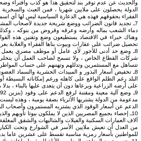
والحديث عن عدم توفر بند لتحقيق هذا هو كذب وافتراء وضحك
الدولة يحصلون على ملايين شهريا ، فمن العبث والسخرية 
الفقراء بحقوقهم فهذه هي الدعارة السياسية ليس لها أي اس
7ـ تجديد قانون الضرائب ووضع شريحة جديدة لأصحاب المشار
دماء الشعب بماله وأرضه وعرقه وقروض من بنوكه ، وكذلك 
وهناك خبراء في الاقتصاد يستطيعون وضع وتقنين هذه القواني
تحصيل ضرائب على عقارات وبيوت بناها الفقراء والغلابة بعرق
8ـ وضع حد أدنى للأجور لأي عامل أو موظف مصري يعمل
شركات القطاع الخاص ، ولا تسمح لصاحب العمل أن يتخلى ع
تتساهل مع المستثمرين وتدللهم وتهننهم على حساب المواطن 
8ـ تخفيض أسعار البذور و المبيدات الحشرية والسماد العضوي
البلد رغم الظلم الواقع على كاهله ورغم إمكاناته البسيطة أ
على أرضه الزراعية ويرعاها دون أن يتعدى عليها بالبناء ، بدل
مدعومة من الدولة يشتريها الأثرياء بصفة يومية ، وهذه ليست ع
الدعم عن أسعار الوقود الذي يشتريه المستمرون وأصحاب المل
10ـ إحصاء بجميع المصريين الذين لا يملكون بيوتا تأويهم 
آلاف العمارات السكنية والفيلات والشاليهات والشقق المغلق
من العدل أن تعيش ملايين الأسر في الشوارع وتحت الكبا
للمواطنين بأسعار رمزية مناسبة تقسط على عشرين عاما بدون 