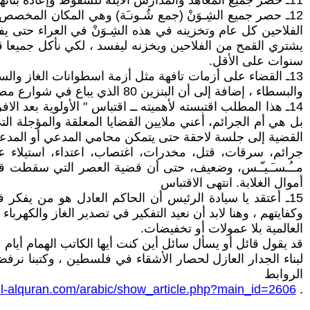
11ـ حصر جميع المعاهد والمدارس الآيلة للسقوط وإعادة بنائها من جديد على طراز أحدث ، إضافة لبناء المدارس والمعاهد التي أزيلت منذ سنوات ولم ينظر إليها أحد حتى الآن.
12ـ حصر جميع الشِـوَنْ (جمع شُـونـَة) وهي المكان الم
الفلاحين كل عام وتخزينه في هذه الشِـوَنْ في العراء حتى ي
يشتري القمح من الفلاحين ويخزنه ليفسد ، لكي نأكل جميعا ق
سنوات على الأقل.
والبسطاء ، إضافة إلى أن البنزين 80 الذي يباع في شوارع مصر أمام أعين رجال الدولة بلا رقيب أو حسيب ، إذن هو موجود..!!
14ـ هذا المطلب اقتبسته لأهميته ــ اقتباس " الأولوية بعد 
بل هي أم الجرائم، أعني ملايين القضايا المعلقة والمؤجلة ال
القضية إلى جلسة لاحقة حتى يتمكن محامي المدعي أو المدعىَ
جرائم، سرقات، قتل، مخدرات، اغتصاب، اعتداء، استيلاء عل
مــُـسـَـيـّـس، وضعيف، حتى أن قضية العصر التي سقطت قبل
أموال الغلابة. انتهى الاقتباس
15ـ أعتقد يا سيادة الرئيس أن الحاكم العادل هو من يفك
وكفايتهم ، وهنا لابد أن نعيد التفكير في تصدير الغاز والكهربا
العالمية بلا عمولات أو تخفيضات.
لبناء الجدار العازل لحصار الأشقاء في فلسطين ، وكتبنا نرف
الروابط
ahl-alquran.com/arabic/show_article.php?main_id=2606
.