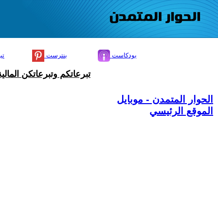
بودكاست
بنترست
تي
تبرعاتكم وتبرعاتكن المال
الحوار المتمدن - موبايل
الموقع الرئيسي