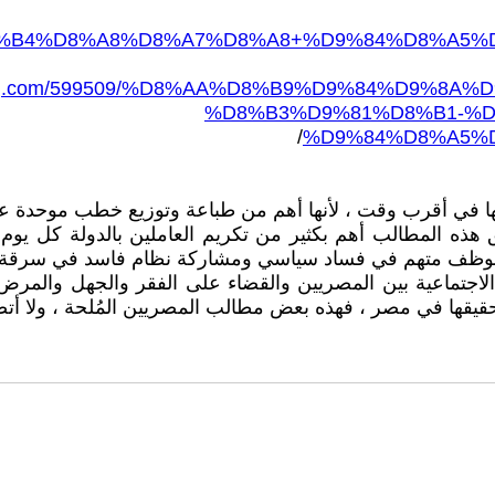
%B4%D8%A8%D8%A7%D8%A8+%D9%84%D8%A5%
toobblog.com/599509/%D8%AA%D8%B9%D9%84%D9
%D8%B3%D9%81%D8%B1-%D
/
%D9%84%D8%A5%
 في أقرب وقت ، لأنها أهم من طباعة وتوزيع خطب موحدة عل
يق هذه المطالب أهم بكثير من تكريم العاملين بالدولة كل ي
 الموظف متهم في فساد سياسي ومشاركة نظام فاسد في سرقة
ة الاجتماعية بين المصريين والقضاء على الفقر والجهل والمر
يقها في مصر ، فهذه بعض مطالب المصريين المُلحة ، ولا أت