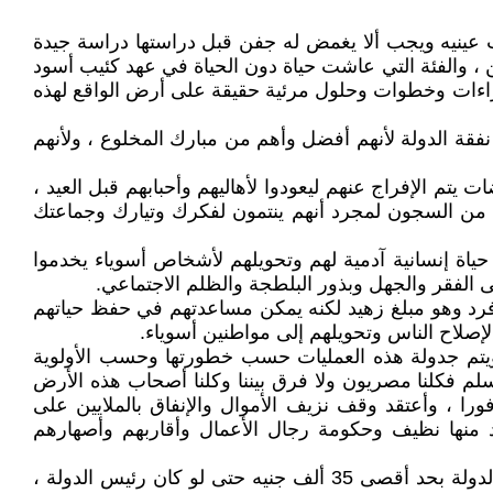
عينيه ويجب ألا يغمض له جفن قبل دراستها دراسة جيدة
 والفئة التي عاشت حياة دون الحياة في عهد كئيب أسود
جراءات وخطوات وحلول مرئية حقيقة على أرض الواقع لهذه
فقة الدولة لأنهم أفضل وأهم من مبارك المخلوع ، ولأنهم
 يتم الإفراج عنهم ليعودوا لأهاليهم وأحبابهم قبل العيد ،
من السجون لمجرد أنهم ينتمون لفكرك وتيارك وجماعتك
حياة إنسانية آدمية لهم وتحويلهم لأشخاص أسوياء يخدموا
لى الفقر والجهل وبذور البلطجة والظلم الاجتماعي.
 والعاطلين وتوفيرعمل لعدد منهم وتوفير دخل شهري للعدد الباقي لا يقل عن 250 جنيه لكل فرد وهو مبلغ زهيد لكنه يمكن مساعدتهم في حفظ حياتهم
صلاح الناس وتحويلهم إلى مواطنين أسوياء.
ويتم جدولة هذه العمليات حسب خطورتها وحسب الأولوية
لم فكلنا مصريون ولا فرق بيننا وكلنا أصحاب هذه الأرض
ا ، وأعتقد وقف نزيف الأموال والإنفاق بالملايين على
يد منها نظيف وحكومة رجال الأعمال وأقاربهم وأصهارهم
6ـ وضع حد أدنى للأجور لجميع الموظفين في الدولة لا يقل عن 1500 جنيه ، وكذلك وضع حد أقصى لجميع الموظفين في الدولة بحد أقصى 35 ألف جنيه حتى لو كان رئيس الدولة ،