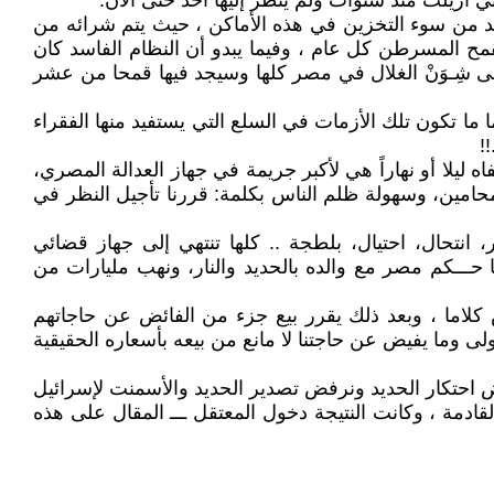
سد من سوء التخزين في هذه الأماكن ، حيث يتم شرائه من
قمح المسرطن كل عام ، وفيما يبدو أن النظام الفاسد كان
ى شِـوَنْ الغلال في مصر كلها وسيجد فيها قمحا من عشر
الخبز ، والعجيب في هذه الأزمات كلها دائما ما تكون تلك الأزمات في السلع التي يستفيد منها الفقراء
ه ليلا أو نهاراً هي لأكبر جريمة في جهاز العدالة المصري،
لمحامين، وسهولة ظلم الناس بكلمة: قررنا تأجيل النظر في
نتحال، احتيال، بلطجة .. كلها تنتهي إلى جهاز قضائي
ـــكم مصر مع والده بالحديد والنار، ونهب مليارات من
 كلاما ، وبعد ذلك يقرر بيع جزء من الفائض عن حاجاتهم
أولى وما يفيض عن حاجتنا لا مانع من بيعه بأسعاره الحقيقية
همام أيام مبارك ، أقول له لقد كتبنا في عام 2007م في شهر اكتوبر نرفض احتكار الحديد ونرفض تصدير الحديد والأسمنت لإسرائيل
قادمة ، وكانت النتيجة دخول المعتقل ـــ المقال على هذه