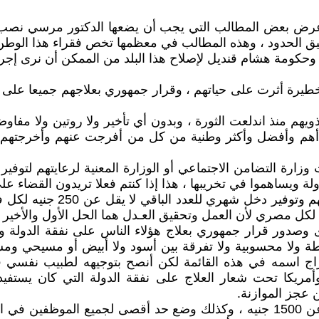
 أعرض بعض المطالب التي يجب أن يضعها الدكتور مرسي نصب 
 الحدود ، وهذه المطالب في معظمها تخص فقراء هذا الوطن ،
ي وحكومة هشام قنديل لإصلاح هذا البلد من الممكن أن نرى إ
 خطيرة أثرت على حياتهم ، وقرار جمهوري بعلاجهم جميعا على ن
هم منذ اندلعت الثورة ، وبدون أي تأخير ولا روتين ولا مفاوضات
أهم وأفضل وأكثر وطنية من كل من أفرجت عنهم وأخرجتهم 
رة التضامن الاجتماعي أو الوزارة المعنية لرعايتهم لتوفير 
لة ويساهموا في تخريبها ، هذا إذا كنتم فعلا تريدون القضاء ع
4ـ حصر بأسماء جميع الفقراء
 مصري لأن العمل وتحقيق العـدل هما الحل الأول والأخير لإ
ى وصدور قرار جمهوري بعلاج هؤلاء الناس على نفقة الدولة 
طة ولا محسوبية ولا تفرقة بين أسود ولا أبيض أو مسيحي ومس
اج اسمه في هذه القائمة لكن أنصح بتوجيهه لطبيب نفسي فور
 وأمريكا تحت شعار العلاج على نفقة الدولة التي كان يستف
 عجز الموازنة.