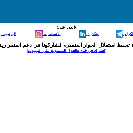
تابعونا على:
لكرام
لينكدإن
الانستغرام
اليوتيوب
ية تحفظ استقلال الحوار المتمدن، فشاركونا في دعم استمرارية 
[اشترك في قناة ‫«الحوار المتمدن» على اليوتيوب]