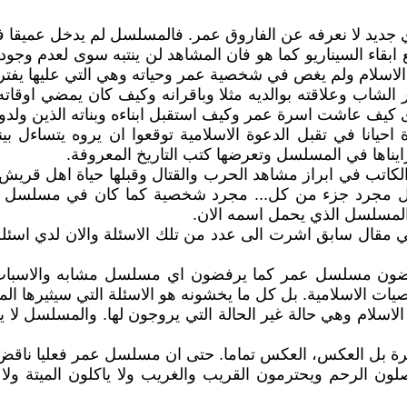
ديد لا نعرفه عن الفاروق عمر. فالمسلسل لم يدخل عميقا في
بقاء السيناريو كما هو فان المشاهد لن ينتبه سوى لعدم وجو
ات الاسلام ولم يغص في شخصية عمر وحياته وهي التي عليها يف
اب وعلاقته بوالديه مثلا وباقرانه وكيف كان يمضي اوقاته. 
كيف عاشت اسرة عمر وكيف استقبل ابناءه وبناته الذين ولدوا 
حيانا في تقبل الدعوة الاسلامية توقعوا ان يروه يتساءل ب
ايناها في المسلسل وتعرضها كتب التاريخ المعروفة.
كاتب في ابراز مشاهد الحرب والقتال وقبلها حياة اهل قريش
سل مجرد جزء من كل... مجرد شخصية كما كان في مسلسل س
لمسلسل الذي يحمل اسمه الان.
 في مقال سابق اشرت الى عدد من تلك الاسئلة والان لدي ا
رفضون مسلسل عمر كما يرفضون اي مسلسل مشابه والاسباب ا
ت الاسلامية. بل كل ما يخشونه هو الاسئلة التي سيثيرها ا
ام وهي حالة غير الحالة التي يروجون لها. والمسلسل لا يمك
لفترة بل العكس، العكس تماما. حتى ان مسلسل عمر فعليا ناقض 
 الرحم ويحترمون القريب والغريب ولا ياكلون الميتة ولا