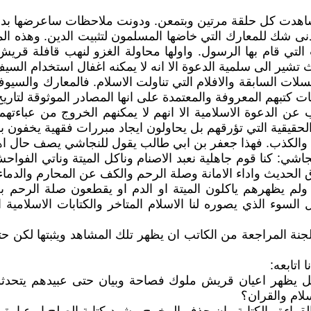
شاهدت كل حلقة مرتين وبتمعن. ودونت ملاحظات ساعرضها بدو
 شك للمعارك التي خاضها المسلمون لتثبيت الدين. وهذه المع
لتي قام بها الرسول. واولها محاولة الغزو لنهب قافلة قريش
 تشير الى سلمية الدعوة الا انه لا يمكنه اغفال استخدام الس
لسابقة والافلام التي تناولت الاسلام. فالمعارك والسيوف و
 كتبهم المعروفة والمعتمدة على انها المصادر الموثوقة لتاريخ
 عن الدعوة الاسلامية الا انهم لا يمكنهم الخروج من عباءت
قيقية التي تؤرقهم بل يحاولون ايجاد مبررات فقهية يخفون 
الكذب. فهذا جعفر بن ابي طالب يقول للنجاشي يصف حال اه
جاشي: كنا قوم جاهلية نعبد الاصنام وناكل الميتة وناتي الفواحش
ق الحديث واداء الامانة وصلة الرحم والكف عن المحارم والدماء
م يظهرهم ياكلون الميتة او الدم او يقطعون صلة الرحم بل
سوء الذي يصوره لنا الاسلام المتاخر والكتابات الاسلامية ال
جنة المراجعة من الكاتب ان يظهر تلك المشاهد ويثبتها لكن حتى
اتابعه:
 يظهر اعيان قريش ملوك فصاحة وبيان حتى عبيدهم يتحدثون
لام والقران؟