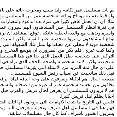
لم يات مسلسل عمر لكاتبه وليد سيف ومخرجه حاتم علي باي ج
ولو قمنا بعملية مونتاج ورفعنا شخصية عمر من المسلسل مع ا
مثلا. اي ان العمل غاص كثيرا في فترة بدء الدعوة وانتصار
في فترة انتظار المسلسل ظن المشاهدون انهم سيرون عمر الش
واسرة ويذهب مع والديه لخطبة عاتكة.. توقع المشاهد ان يرى 
توقع المشاهدون ن يروا شخصية عمر القوية ولكن المترددة ا
شخصية قوية لا تتخلى عن معتقداتها بمثل تلك السهولة التي ر
وكما كتب غيري، فلم يكن من الضروري ان يتوسع المخرج وال
التركيز على شخصية بطل العمل الذي بدا في هذا المسل
تشخيصه ولكن كانت شخصيته واضحة بالحجم الذي نراه في ا
على اي حال ثمة المزيد من الاسئلة التي يثيرها المسلسل.
قبل ذلك ساتحدث عن اسباب رفض الشيوخ للمسلسل.
بطبيعة الحال هم اذكياء ويعرفون على وجه الدقة لماذا ب
يخافون من تجسيد شخصية عمر او غيره من الصحابة والشخصيا
هم لا يريدون للمسلسل ان يعرض لحال قريش والعرب قبل الاسل
احيانا يظلم اهل قريش كثيرا.
فليس في التاريخ ما يثبت الاتهامات التي يروجون لها لتلك ا
فهم هنا في المسلسل اهل شرف ونخوة ويعرفون الله ويصلون
يشربون الخمور باسراف كما كان حال مسلسلات سابقة.