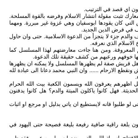
ن اي قصد في الترتيب.
ارك تثبت مقولة انتشار الاسلام وفرضه بالقوة المسلحة.
 التي كان يقودها ابوسفيان وهي غزوة غير مبررة. ومهما
يف في فرض الدين الجديد.
الدم جزء لا يتجزأ من الدعوة الاسلامية. حتى وان حاول
 الاسلام الذي نعرفه.
هم المعروفة. ومن هنا جاءت معارضتهم لهذا المسلسل كما
بها خوفهم ورعبهم من كشف حقيقة تلك الدعوة.
ل قريش صفة لم يظهرها المسلسل ولا يمكنه ان يظهرها
 ونقطع الارحام ...... وان النبي محمد دعانا الى عبادة لله
.
 اظهرهم يعرفون الله ويسمون الكعبة بيت الله الحرام
حديثة. فهل كانوا ياكلون الميتة والدم؟ هل كانوا يدفنون
 لو طلبوا فانه لايستطيع ان ياتي بدليل او مرجع او اثبات
 بلغة راقية صافية رفيعة بليغة فصيحة حتى اليهود في