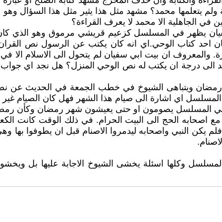
راءة والكتابة وان حذف المخرج مشهد كتابة الصلح او عبارة ا
ولم يتعلمها محمد؟ مشهد مثل هذا يثير مثل هذا السؤال وهو الا
 في الجاهلية الا محمد لا يعرف القراءة؟
يان يظهر في المسلسل كزعيم قريشي مرموق وهو الذي كان يقو
ن احد كتاب الوحي.اي انه كان يكتب عن الرسول نص القران 
. والمعروف ان بيت ابي سفيان لم يتحول الى الاسلام الا في ا
د الى درجة ان يكتب له نص الوحي المنزل؟ هل نجد اي جواب
رمضان ويتباهى الشيوخ في خطب الجمعة في الحديث عن نصر
المسلسل اي اشارة الى صيام هذا الشهر فهل كان الصيام غير
في المسلسل يصومون او حتى يعيشون شهر رمضان وكأن رمضا
 اصحابه الحج الى البيت الحرام. في ذلك الوقت كانت الكعبة 
فلم يكن النبي واصحابه ليدمروا الاصنام قبل ان يطوفوا بها و
اصنام.
سلسل وكلها اسئلة يخشى الشيوخ الاجابة عليها بل ويخشون 