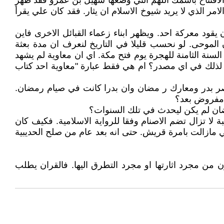
لافتتاح باسمك اللهم التي وضعها سهيل بن عمرو فقد ظهر
مر الذي لا يريد شيوخ الاسلام ان يثار. فقد كان علي يقرأ
د معركة احد. ويظهر ابناء زعماء القبائل الاخرى فاين
الموحى. لو نحسب قليلا في التاريخ لنعرف ان مدة بعثة
لسنة الثامنة للهجرة يوم فتح مكة. اي ان معاوية لم يشهد
 لذلك في اي مصدر؟ ام هي فقط عبارة "معاوية احد كتاب
 بدر ومعارك ر مضان وان بدرا كانت في صيام رمضان.
 مفروض بعد؟
ن لم يكن ليحدث في تلك السنوات؟
لا تزال تضم الاصنام وفقا للرواية الاسلامية. فكيف كان
هي مازالت بامرة قريش. حتى انه بعد عام من صلح الحديبية
من مجرد اثارتها او مجرد التطرق اليها. فالقران يطلب