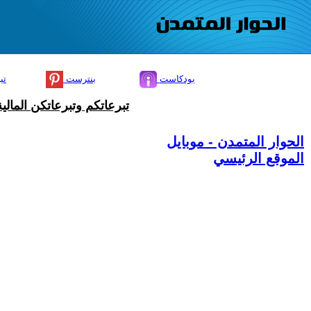
بودكاست
بنترست
تي
تبرعاتكم وتبرعاتكن المال
الحوار المتمدن - موبايل
الموقع الرئيسي