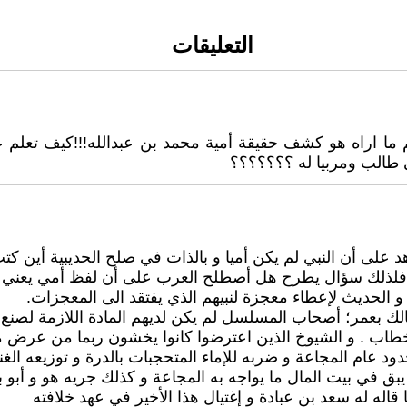
التعليقات
 ما اراه هو كشف حقيقة أمية محمد بن عبدالله!!!كيف تعلم عم
 طالب ومربيا له ؟؟؟؟؟؟؟
ى أن النبي لم يكن أميا و بالذات في صلح الحديبية أين كتب 
 فلذلك سؤال يطرح هل أصطلح العرب على أن لفظ أمي يعني من 
 و الحديث لإعطاء معجزة لنبيهم الذي يفتقد الى المعجزات.
 بالك بعمر؛ أصحاب المسلسل لم يكن لديهم المادة اللازمة لص
الخطاب . و الشيوخ الذين اعترضوا كانوا يخشون ربما من عرض 
د عام المجاعة و ضربه للإماء المتحجبات بالدرة و توزيعه الغنا
ق في بيت المال ما يواجه به المجاعة و كذلك جريه هو و أبو ب
اله له سعد بن عبادة و إغتيال هذا الأخير في عهد خلافته