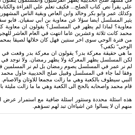
في مشهد صلح الحديبية يظهر القرشيون والمسلمون يتقنون الق
علي يقرأ نص كتاب الصلح... فكيف تعلم علي القراءة والكتابة 
وكذلك عمر وابو بكر وخالد وابن العاص وبقية الناس المشهورين
يثير المسلسل ايضا سؤلا عن معاوية بن ابي سفيان. فابو سف
معاوية؟ لماذا لم يظهر في المسلسل؟ يقولون ان معاوية كا
محمد كانت ثلاثة وعشرين عاما انتهت في العام العاشر للهجرة
من فترة الوحي سوى اخر سنتين فهل كان خلالها لصيقا بمحم
الوحي" تكفي؟
ما هي حقيقة معركة بدر؟ يقولون ان معركة بدر وقعت في 
لكن المسلسل يظهر المعركة ولا يظهر رمضان. ولا توجد في 
لم نر عمر في المسلسل يصوم رمضان بل لم نر المسلمين 
وفقا لما جاء في المسلسل وقبيل صلح الحديبية حاول محمد مع
النبي سيطوف بالكعبة وهي ما زالت مجمعا للاوثان والاصنام. 
قام محمد واصحابه بالحج الى الكعبة وهي ما ما زالت مليئة بال
هذه اسئلة محددة وستثور اسئلة ضافية مع استمرار عرض الم
منهم ان لا يسالوا عن اشياءان تبد لهم تسؤهم.