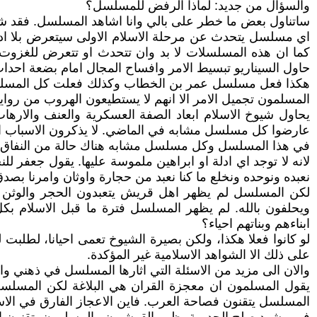
والسؤال من جديد: لماذا الرفض للمسلسل؟
ساتناول بعض ما خطر على بالي وانا اشاهد المسلسل. فقد 
اي مسلسل يتحدث عن مرحلة الاسلام الاولى سيتعرض بلا ادنى
كما ان هذه المسلسلات لا بد وان تتحدث او تتعرض للغزوت ا
حاول السيناريو تبسيط الامر وافساح المجال امام بضعة احداث
هكذا فعل مسلسل عمر بن الخطاب وكذلك فعلت كل المسلسلات ا
المسلمون تجميل الامر الا انهم لا يستطيعون الهروب من روايات
يحاول شيوخ الاسلام ابعاد الصفة العسكرية والعنف والارهاب
عارضوا كل مسلسل مشابه في الماضي. لا يذكرون الاسباب الح
في هذا المسلسل وكل مسلسل مشابه هناك حالة من النفاق و
لانه لا توجد اي ادلة او ابراهين ملموسة عليها. يقول جعفر للن
نعبده ونوحده ونخلع ما كنا نعبد من حجارة واوثان وامرنا بصد
لكن المسلسل لم يظهر اهل قريش يتعبدون الحجر والوثن ول
ويحلفون بالله. لم يظهر المسلسل فترة ما قبل الاسلام بكل ال
ابناءهم وبناتهم احياء؟
لو كانوا فعلا هكذا، ولكن بصيرة الشيوخ تعمى احيانا، لطلبت ل
على ذلك الا الشواهد الاسلامية غير المؤكدة.
والان الى مزيد من الاسئلة التي اثارها المسلسل في ذهني وانا 
يقول المسلمون ان معجزة القران هي البلاغة لكن المسلسل
المسلسل يتقنون فصاحة العرب. فاين الاعجاز الفارق في الاس