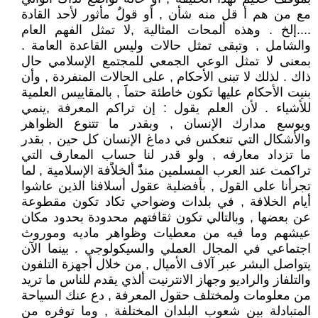
مع من هم أ قل منه شأن , أو قولٌ مأثور لأحد القادة
....إلخ . وهذه ألمحات المثالية ,لا تمثل الفهم العام
والشامل , وتبقى تمثل حالات وليس القاعدة العامة .
بمعنى لا تمثل الوعي الجمعي للمجتمع الإسلامي حال
ذاك . لذلك لا تبنى الأحكام , على الحالات المنفردة , وأن
بنيت الأحكام عليها تكون خاطئة حتماََ , بالمقاييس العلمية
للأشياء . لأن العلم يقول : إن تراكم المعرفة ,ينمي
ويوسع مدارك الإنسان , وبقدر ما تتنوع الظواهر
والأشكال التي تنعكس في دماغ الإنسان كل حين , بقدر
ما تزداد معارفه , ولو قدر لنا حساب المعارف التي
تراكمت عند العرب المسلمين منذًًَ ألخلاًَفة الإسلامية , لما
تجرأنا على القول , بأفضلية عقول أسلافنا الذين عاشوا
أيام الخلافة , في بلدات وضواحي تكاد تكون مقطوعة
عن بعضها , وبالتالي تكون ثقافتهم محدودة بحدود مكان
عيشهم وما فيه من معطيات وظواهر ماديه وموروث
اجتماعي في المجال العملي والسيكولوجي . بينما الآن
يتواصل البشر عبر آلاف الأميال , من خلال أجهزة التلفون
والتلفاز والراديو وجهاز الانترنيت ألذي يقدم للناس ما تريد
من معلومات ولمختلف حقول المعرفة , دع عنك السياحة
المتبادلة بين شعوب البلدان المختلفة , وما توفره من