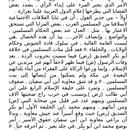
الأمر الذي يجبر المرء على إبداء الرأي , بصدد بعض
القضايا التي يطرحها إعلام الدول العربية علينا بغزارة .
أولاً – من جدير القول , أن في ثنايا العلاقات الاجتماعية
لأسلافنا من المسلمين العرب , بعض المزايا التي تستحق
ألاعتبار بها , مثل : العدل عند بعض الحكام المسلمين ,
والتواضع , وإنصاف الآخر..... بيدَ أن هذه ألخصال ,هي
ليست العامة الغالبة , في سلوك قادة الجيوش وحكام
الولايات , والخلفاء .# فقد قًًَتل مئات المسلمين في خلافة
أبو بكر الصديق (رض) فيما سميت بحروب الردة , بعد
وفات الرسول (ص) فيما ظهر لاحقاً أنهم غير مرتدين عن
الإسلام , وإنما وزعوا الزكاة على الفقراء من أبناء بلداتهم
البعيدة عن مكة ولم يتمكنوا من إيصالها إلى بيت
المسلمين . # و قد شق معاوية أبن أبي سفيان , صفوف
المسلمين , وتمرد على خليفة الإسلام الرابع علي ابن
أبي طالب (رض ),وتسبب في حرب راح ضحيتها آلاف
المسلمين وبينهم عدد غير قليل من صحابة النبي َ(ص)
ومن أبنائهم , ومنهم محمد ,ابن الخليفة الأول أبو بكر
الصديق (رض) حيث وقع أسيراً عند جيش معاوية , وبدلاً
أن يراعي معاوية ابن أبي سفيان حقوق الأسير , أمر
بوضع محمد ابن أبو بكر ,في جلد بعير , ثم أحرقه حياً . #