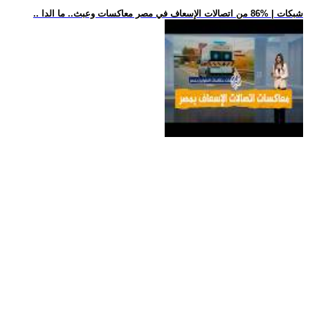
.. شبكات | %86 من اتصالات الإسعاف في مصر معاكسات وعبث.. ما الدا