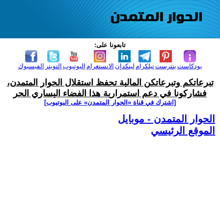
تابعونا على:
بودكاست
بنترست
تيلكرام
لينكدإن
الانستغرام
اليوتيوب
التويتر
الفيسبوك
تبرعاتكم وتبرعاتكن المالية تحفظ استقلال الحوار المتمدن،
فشاركونا في دعم استمرارية هذا الفضاء اليساري الحر
[اشترك في قناة ‫«الحوار المتمدن» على اليوتيوب]
الحوار المتمدن - موبايل
الموقع الرئيسي