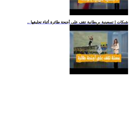
.. شبكات | تسعينية بريطانية تقف على أجنحة طائرة أثناء تحليقها