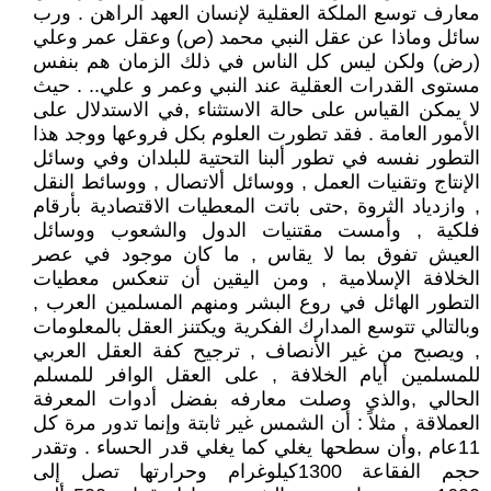
معارف توسع الملكة العقلية لإنسان العهد الراهن . ورب
سائل وماذا عن عقل النبي محمد (ص) وعقل عمر وعلي
(رض) ولكن ليس كل الناس في ذلك الزمان هم بنفس
مستوى القدرات العقلية عند النبي وعمر و علي.. . حيث
لا يمكن القياس على حالة الاستثناء ,في الاستدلال على
الأمور العامة . فقد تطورت العلوم بكل فروعها ووجد هذا
التطور نفسه في تطور ألبنا التحتية للبلدان وفي وسائل
الإنتاج وتقنيات العمل , ووسائل ألاتصال , ووسائط النقل
, وازدياد الثروة ,حتى باتت المعطيات الاقتصادية بأرقام
فلكية , وأمست مقتنيات الدول والشعوب ووسائل
العيش تفوق بما لا يقاس , ما كان موجود في عصر
الخلافة الإسلامية , ومن اليقين أن تنعكس معطيات
التطور الهائل في روع البشر ومنهم المسلمين العرب ,
وبالتالي تتوسع المدارك الفكرية ويكتنز العقل بالمعلومات
, ويصبح من غير الأنصاف , ترجيح كفة العقل العربي
للمسلمين أيام الخلافة , على العقل الوافر للمسلم
الحالي ,والذي وصلت معارفه بفضل أدوات المعرفة
العملاقة , مثلاً : أن الشمس غير ثابتة وإنما تدور مرة كل
11عام ,وأن سطحها يغلي كما يغلي قدر الحساء . وتقدر
حجم الفقاعة 1300كيلوغرام وحرارتها تصل إلى