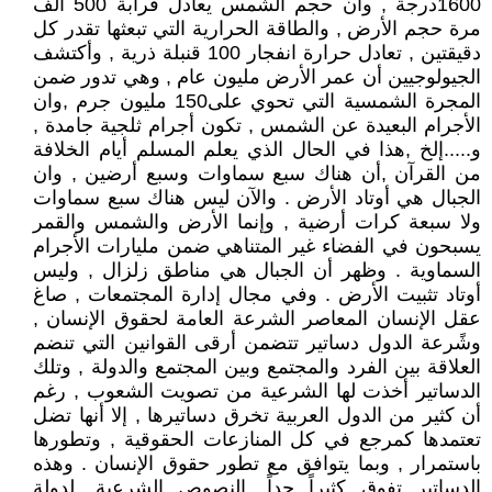
1600درجة , وان حجم الشمس يعادل قرابة 500 ألف
مرة حجم الأرض , والطاقة الحرارية التي تبعثها تقدر كل
دقيقتين , تعادل حرارة انفجار 100 قنبلة ذرية , وأكتشف
الجيولوجيين أن عمر الأرض مليون عام , وهي تدور ضمن
المجرة الشمسية التي تحوي على150 مليون جرم ,وان
الأجرام البعيدة عن الشمس , تكون أجرام ثلجية جامدة ,
و.....إلخ ,هذا في الحال الذي يعلم المسلم أيام الخلافة
من القرآن ,أن هناك سبع سماوات وسبع أرضين , وان
الجبال هي أوتاد الأرض . والآن ليس هناك سبع سماوات
ولا سبعة كرات أرضية , وإنما الأرض والشمس والقمر
يسبحون في الفضاء غير المتناهي ضمن مليارات الأجرام
السماوية . وظهر أن الجبال هي مناطق زلزال , وليس
أوتاد تثبيت الأرض . وفي مجال إدارة المجتمعات , صاغ
عقل الإنسان المعاصر الشرعة العامة لحقوق الإنسان ,
وشًرعة الدول دساتير تتضمن أرقى القوانين التي تنضم
العلاقة بين الفرد والمجتمع وبين المجتمع والدولة , وتلك
الدساتير أخذت لها الشرعية من تصويت الشعوب , رغم
أن كثير من الدول العربية تخرق دساتيرها , إلا أنها تضل
تعتمدها كمرجع في كل المنازعات الحقوقية , وتطورها
باستمرار , وبما يتوافق مع تطور حقوق الإنسان . وهذه
الدساتير تفوق كثيراً جداً, النصوص الشرعية ,لدولة