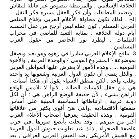
الخلافة الإسلامي , والمرتبطة بنصوص غير قابلة للنقاش
, وتعتمد المطلقات وأن فكر العقل يسيره فكر النقل....
إلخ . لذلك تكون محاولة الأعلام العربي بإقناع المتلقي
العربي المسلم , كون عقله ليس أرجح من عقل المسلم
أيام دولة الخلافة , بمثابة التعبد للماضي في محراب
الظلمات , ليطرد نور الحاضر من عقول العرب
المسلمين .
3- ينافح الإعلام العربي سادرا في زهوه وهو يعيد ويصقل
بموضوعة { المشروع القومي } والوحدة العربية , والأخوة
القومية ... . وهذه الأمور لا يعترض عليها المواطن العربي
. والكل يتمنى أن تكون الدول العربية وشعوبها يد واحدة
وقلب واحد . لكن منطق الأشياء يقول أن هكذا أمنيات ,
هي من حقل الأمنيات الضالة , لأنها لا تلامس الواقع
الراهن بشيء , لأن حقيقة الوضع الراهن هي : أن لكل
دولة عربية , ارتباطاتها السياسية المبنية على أساس
منفعتها ألاقتصادية ,والتي هيَ أقوى بكثير من علاقاتها
القومية , وهذه الحقيقة يعرفها أصحاب الأعلام العرب
أكثر من غيرهم , وقد تجلت بأنصع صورها ,في حرب
عاصفة الصحراء , ذلك عند تعاونت جيوش الدول العربية
مع الجيش الأمريكي ,ضد الجيش العربي العراقي , بعد