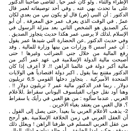
الإطراء والثناء . ولو كان عمر حياً , لقاضى صاحبنا الدكتور
على ما تحدث بهي عنه , وفي أحد توصيفاته لعمر قال
الدكتور : أن النبي (ص) قال لو يكون نبي من بعدي لكان
عمرٌ , في الوقت الذي يعرف عمر حق المعرفة , أن أبو
بكر الصديق هو الشخص الثاني بعد منزلة الرسول في
الإسلام ,لذلك لا يرضى عمر هكذا حديث يتجاوز الصديق .
وفي حديث الدكتور ,عن الحضارة التي شيدها عمر يقول
: أن عمر أسس 8 وزارات من بينها وزارة للمالية , وقد
رفع المالية من خلال جني الضرائب وغيرها ! حتى
أصبحت مالية الدولة الإسلامية في عهد عمر أكبر من
مالية أكبر دولة في عالمنا الراهن !!. لا أعرف إذا كان
الدكتور مقتنع بما يقول , اكبر دولة اقتصادياً هي الولايات
المتحدة الأميركية . يتجاوز دخلها القومي 6,5 تريليون
دولار , ربما قدر الدكتور مالية عمر 7 تريليون دولار !! .
وهنا أود نقل جواب الفيلسوف اليوناني سقراط ,للأعلام
العربي , عندما سألوه : من هوَ الغبي في رأيك يا سقراط
؟, قال الغبي من يعتقد بغباء الآخرين .
2- يذهب الأعلام العربي بنا بعيداَ ,حتى يصل إلى القول ,
أن العقل العربي في زمن الخلافة الإسلامية ,هو أرجح
من عقل العربي المسلم في ظرفنا الراهن ! ويعلل ذلك
بموقف حكيم لهذا الخليفة , أو حالة تواضع لذاك الوالي