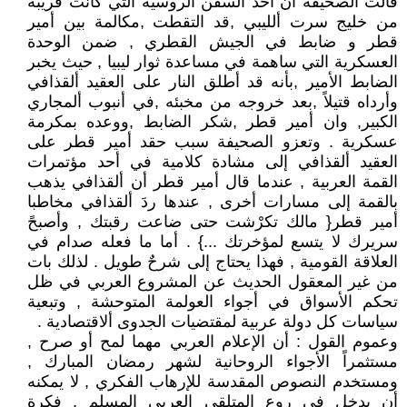
قالت الصحيفة أن أحد السفن الروسية التي كانت قريبة
من خليج سرت ألليبي ,قد التقطت ,مكالمة بين أمير
قطر و ضابط في الجيش القطري , ضمن الوحدة
العسكرية التي ساهمة في مساعدة ثوار ليبيا , حيث يخبر
الضابط الأمير ,بأنه قد أطلق النار على العقيد ألقذافي
وأرداه قتيلاً ,بعد خروجه من مخبئه ,في أنبوب ألمجاري
الكبير, وان أمير قطر ,شكر الضابط ,ووعده بمكرمة
عسكرية . وتعزو الصحيفة سبب حقد أمير قطر على
العقيد ألقذافي إلى مشادة كلامية في أحد مؤتمرات
القمة العربية , عندما قال أمير قطر أن ألقذافي يذهب
بالقمة إلى مسارات أخرى , عندها ردَ ألقذافي مخاطبا
أمير قطر{ مالك تكرْشت حتى ضاعت رقبتك , وأصبحً
سريرك لا يتسع لمؤخرتك ...} . أما ما فعله صدام في
العلاقة القومية , فهذا يحتاج إلى شرحٌ طويل . لذلك بات
من غير المعقول الحديث عن المشروع العربي في ظل
تحكم الأسواق في أجواء العولمة المتوحشة , وتبعية
سياسات كل دولة عربية لمقتضيات الجدوى ألاقتصادية .
وعموم القول : أن الإعلام العربي مهما لمح أو صرح ,
مستثمراً الأجواء الروحانية لشهر رمضان المبارك ,
ومستخدم النصوص المقدسة للإرهاب الفكري , لا يمكنه
أن يدخل في روع المتلقي العربي المسلم , فكرة