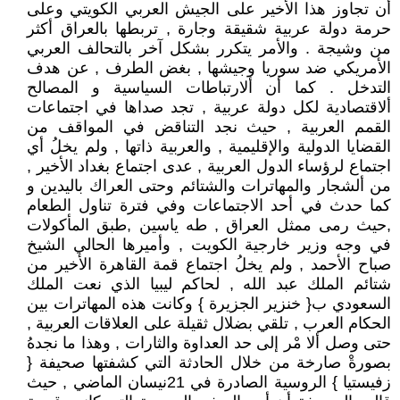
أن تجاوز هذا الأخير على الجيش العربي الكويتي وعلى
حرمة دولة عربية شقيقة وجارة , تربطها بالعراق أكثر
من وشيجة . والأمر يتكرر بشكل آخر بالتحالف العربي
الأمريكي ضد سوريا وجيشها , بغض الطرف , عن هدف
التدخل . كما أن ألارتباطات السياسية و المصالح
ألاقتصادية لكل دولة عربية , تجد صداها في اجتماعات
القمم العربية , حيث نجد التناقض في المواقف من
القضايا الدولية والإقليمية , والعربية ذاتها , ولم يخلُ أي
اجتماع لرؤساء الدول العربية , عدى اجتماع بغداد الأخير ,
من ألشجار والمهاترات والشتائم وحتى العراك باليدين و
كما حدث في أحد الاجتماعات وفي فترة تناول الطعام
,حيث رمى ممثل العراق , طه ياسين ,طبق المأكولات
في وجه وزير خارجية الكويت , وأميرها الحالي الشيخ
صباح الأحمد , ولم يخلُ اجتماع قمة القاهرة الأخير من
شتائم الملك عبد الله , لحاكم ليبيا الذي نعت الملك
السعودي ب{ خنزير الجزيرة } وكانت هذه المهاترات بين
الحكام العرب , تلقي بضلال ثقيلة على العلاقات العربية ,
حتى وصل ألا مْر إلى حد العداوة والثارات , وهذا ما نجدهُ
بصورةْ صارخة من خلال الحادثة التي كشفتها صحيفة {
زفيستيا } الروسية الصادرة في 21نيسان الماضي , حيث