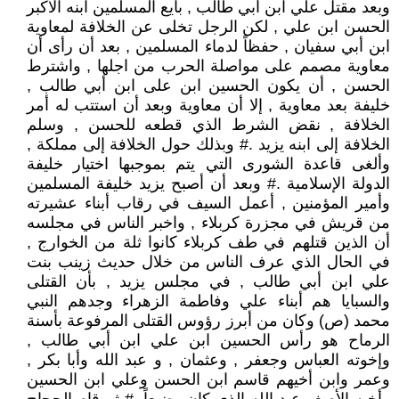
وبعد مقتل علي ابن أبي طالب , بايع المسلمين ابنه الأكبر
الحسن ابن علي , لكن الرجل تخلى عن الخلافة لمعاوية
ابن أبي سفيان , حفظاً لدماء المسلمين , بعد أن رأى أن
معاوية مصمم على مواصلة الحرب من اجلها , واشترط
الحسن , أن يكون الحسين ابن على ابن أبي طالب ,
خليفة بعد معاوية , إلا أن معاوية وبعد أن استتب له أمر
الخلافة , نقض الشرط الذي قطعه للحسن , وسلم
الخلافة إلى ابنه يزيد .# وبذلك حول الخلافة إلى مملكة ,
وألغى قاعدة الشورى التي يتم بموجبها اختيار خليفة
الدولة الإسلامية .# وبعد أن أصبح يزيد خليفة المسلمين
وأمير المؤمنين , أعمل السيف في رقاب أبناء عشيرته
من قريش في مجزرة كربلاء , واخبر الناس في مجلسه
أن الذين قتلهم في طف كربلاء كانوا ثلة من الخوارج ,
في الحال الذي عرف الناس من خلال حديث زينب بنت
علي ابن أبي طالب , في مجلس يزيد , بأن القتلى
والسبايا هم أبناء علي وفاطمة الزهراء وجدهم النبي
محمد (ص) وكان من أبرز رؤوس القتلى المرفوعة بأسنة
الرماح هو رأس الحسين ابن علي ابن أبي طالب ,
وإخوته العباس وجعفر , وعثمان , و عبد الله وأبا بكر ,
وعمر وابن أخيهم قاسم ابن الحسن وعلي ابن الحسين