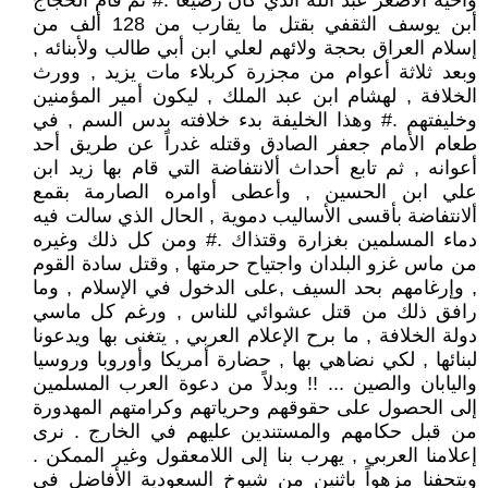
وأخيه الأصغر عبد الله الذي كان رضيعاً .# ثم قام الحجاج
أبن يوسف الثقفي بقتل ما يقارب من 128 ألف من
إسلام العراق بحجة ولائهم لعلي ابن أبي طالب ولأبنائه ,
وبعد ثلاثة أعوام من مجزرة كربلاء مات يزيد , وورث
الخلافة , لهشام ابن عبد الملك , ليكون أمير المؤمنين
وخليفتهم .# وهذا الخليفة بدء خلافته بدس السم , في
طعام الأمام جعفر الصادق وقتله غدراً عن طريق أحد
أعوانه , ثم تابع أحداث ألانتفاضة التي قام بها زيد ابن
علي ابن الحسين , وأعطى أوامره الصارمة بقمع
ألانتفاضة بأقسى الأساليب دموية , الحال الذي سالت فيه
دماء المسلمين بغزارة وقتذاك .# ومن كل ذلك وغيره
من ماس غزو البلدان واجتياح حرمتها , وقتل سادة القوم
, وإرغامهم بحد السيف ,على الدخول في الإسلام , وما
رافق ذلك من قتل عشوائي للناس , ورغم كل ماسي
دولة الخلافة , ما برح الإعلام العربي , يتغنى بها ويدعونا
لبنائها , لكي نضاهي بها , حضارة أمريكا وأوروبا وروسيا
واليابان والصين ... !! وبدلاً من دعوة العرب المسلمين
إلى الحصول على حقوقهم وحرياتهم وكرامتهم المهدورة
من قبل حكامهم والمستندين عليهم في الخارج . نرى
إعلامنا العربي , يهرب بنا إلى اللامعقول وغير الممكن .
ويتحفنا مزهواً باثنين من شيوخ السعودية الأفاضل في