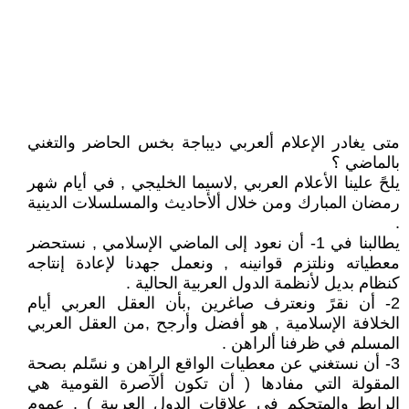
متى يغادر الإعلام ألعربي ديباجة بخس الحاضر والتغني
بالماضي ؟
يلحً علينا الأعلام العربي ,لاسيما الخليجي , في أيام شهر
رمضان المبارك ومن خلال ألأحاديث والمسلسلات الدينية
.
يطالبنا في 1- أن نعود إلى الماضي الإسلامي , نستحضر
معطياته ونلتزم قوانينه , ونعمل جهدنا لإعادة إنتاجه
كنظام بديل لأنظمة الدول العربية الحالية .
2- أن نقرً ونعترف صاغرين ,بأن العقل العربي أيام
الخلافة الإسلامية , هو أفضل وأرجح ,من العقل العربي
المسلم في ظرفنا ألراهن .
3- أن نستغني عن معطيات الواقع الراهن و نسًلم بصحة
المقولة التي مفادها ( أن تكون ألآصرة القومية هي
الرابط والمتحكم في علاقات الدول العربية ) . عموم