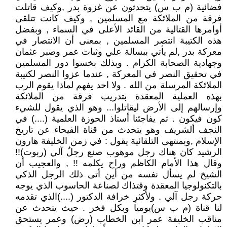
فضائية (م ب س) يتحدثون عن غزوة بدر ,وكيف قاتلت
فرقة من الملائكة مع المسلمين , وكيف كانت تتلقى
أوامرها القتالية من القائد الأعلى في السماء , وبفضل
هذه الكتيبة انتصر المسلمين , بمعنى أن الانتصار في
معركة بدر ,لم يأتي ببسالة علي وثبات عمر وصبر عثمان
وجهادية الصحابة الكرام . وبذلك بخسوا دور المسلمين
في تحقيق النصر في المعركة , عندما عزوا النصر لكتيبة
الملائكة المرسلة من الله . ولا احد يفهم لماذا يقوم الرب
بهذه العملية المعقدة بتدريب فرقة من الملائكة
وإرسالهم إلى الأرض ليقاتلوا... وهو الذي يقول للشيء
كون فيكون . ثم يفاجئنا أستاذ الحوزة العلمية (....) في
النجف ألشريف وهو يتحدث من قناة الفيحاء عن تاريخ
الإسلام ,وبمنتهى التلقائية يقول : في زمن الخليفة هارون
الرشيد كان هناك رجل موهوب صنع رجلٌ آلي (ربوت)!!
وقال هذا الأمام الكاظم وراح يكلمه !! , والعجيب أن
الشيخ لم يسأل نفسه من أين أتى ذلك الرجل الذكي
بالتكنولوجيا المعقدة وقتذاك لصناعة الحاسوب الذي يوجه
حركة رجل آلي . ولأكثر خرافة الدكتور (....)الذي تقدمه
لنا قناة (م ب س)يومياً وبكل فخر . حيث يتحدث عن
مناقب الخليفة عمر ابن الخطاب (رض) وعمر يستحق