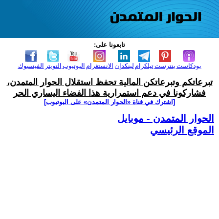
تابعونا على:
بودكاست
بنترست
تيلكرام
لينكدإن
الانستغرام
اليوتيوب
التويتر
الفيسبوك
تبرعاتكم وتبرعاتكن المالية تحفظ استقلال الحوار المتمدن،
فشاركونا في دعم استمرارية هذا الفضاء اليساري الحر
[اشترك في قناة ‫«الحوار المتمدن» على اليوتيوب]
الحوار المتمدن - موبايل
الموقع الرئيسي