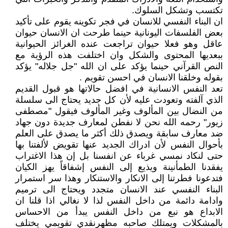
تكتسب وتشكل السلوك.
ان البناء النفسي للانسان في فجر تكوينه يقوم على تأكيد
بعض الفلسفات اليونانية حينما طرحت ان الانسان حيوان
عاقل وهو فعلا حيوان تراجعت عنده الغرائز الحيوانية
ببعديها المحتوى والشكل وان اختلفت هذه الرؤية مع
النص القرآني حينما يؤكد على ان الله "جل جلاله" يؤكد
بقوله وخلقنا الانسان في احسن تقويم .
تعد النفس الانسانية في افضل حالاتها هو قبول القديم
الذي آلفته وتعودت عليه لأن كل جديد يحتاج الى سلسلة
من النضال بين المألوف وغير المألوف فيقول "مصطفى
زيور" رحمه الله نحن لا نفطن لمعارف جديدة دون جهاد
ضد معارف سابقة ويصدق ذلك أكثر ما يصدق على العلم
بأحوال النفس لأن ادراك الجديد عنها تقويض لألفتنا بها
حتى لنكاد نمسي غرباء عن انفسنا بل إن هذا الاغتراب
يفقدنا الطمأنينة ويذيع إلى النفس إشفاقاً يهز الكيان
فتدعونا فطرتنا إلى الانكار والاستنكار وهذا سر استمرار
البناء النفسي عند الانسان متجدد ويحتاج الى ترميم
وادامة دائمة من داخل النفس لذا لا نغالي اذا قلنا ان
الابداع هو نبع من داخل النفس يبدأ من الاحساس
بالمشكلات ويمتلك صاحبه مظهرنقدي تقويمي يختلف