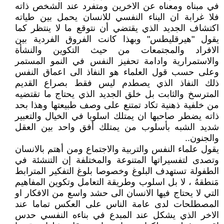
في مبناه ومعناه عن الاخرين ومتفرد عند الشخص ذاته
فلا غرابة ان البناء النفسي للانسان يحمل بين طياته
اكتشاف الجديد الذي يقتضي أن نتوقع ما لا ينتظر كما
يقول "هيرقليطس" وبهذا كانت الفروق الفردية بين
الافراد والمجتمعات من حيث التكوين والنشأة
والاستمرارية وادامة تحفيز النفس في النمو المستمر
وعلى حسب قول العلماء هو النفاذ الى اعماق النفس
ذلك النفاذ الذي يصطدم ليس فقط بصراع القديم
المترسخ والثابت بل خلق الجديد الذي يحتاج ما تقتضيه
من خلفية ذهنية تكاد تمتنع على وصف طبيعتها وهذا بحد
ذاته يضطر صاحبها ان يمتلك اسلوبا في الخيال والتعبير
شديد الشبه بأسلوب من يمتلك أفق واحد بين العقل
والجنون..
يقول علماء النفس والتربية والاجتماع ومن أهتم بالانسان
وتصدى لتفسيراتها المتنوعة والمختلفة إن التنشئة في
الطفولة تستهدف البلوغ وخصوصا بلوغ التفكير المترابط
مَنطقهُ ، لا بل اسلوب وطريقة التعامل وتكوين المفاهيم
التي لا يحتاج فيها الانسان الى حشد واسع من الافكار او
المصطلحات لدى عامة الناس على العكس تماما عند
الاخر الذي يشكل عند المبدع في بناءه النفسي حدس