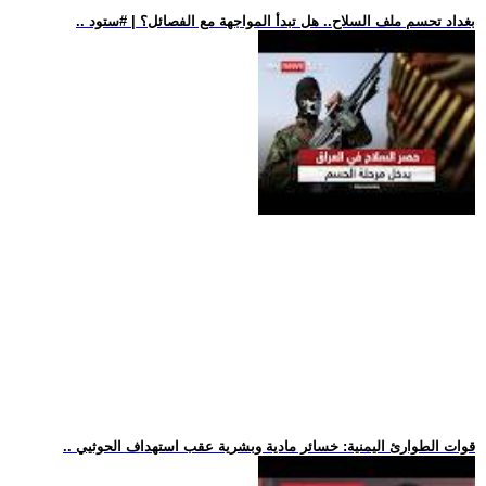
.. بغداد تحسم ملف السلاح.. هل تبدأ المواجهة مع الفصائل؟ | #ستود
.. قوات الطوارئ اليمنية: خسائر مادية وبشرية عقب استهداف الحوثيي