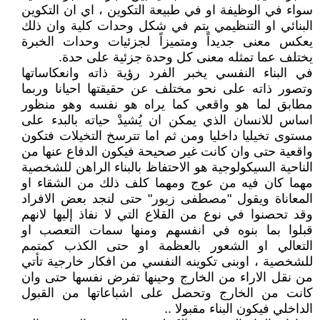
سواء في الوظيفة او في طبيعة التكوين ، اي ان التكوين
البنائي او التنظيمي يتم في شكل وحدات كلية وان ذلك
يعكس معنى جديداً ومتميزاً لجزئيات وحدات الخبرة
يختلف عما تمثله معنى كل وحدة جزئية على حدة.
في البناء النفسي يخبر الفرد رؤية ذاته وانعكاساتها
وتصور ذاته على نحو مختلف عن حقيقتها احيانا وربما
مطابق لما هو واقعي كما يراه هو نفسه وهو منظور
اساس للانسان الذي يمكن ان يُشيدْ حياته بالبدء على
مستوى تخيليا داخليا ومن ثم اما تترسخ التخيلات فتكون
واقعية حتى وان كانت غير صحيحة فيكون الدفاع عنها من
الناحية السيكولوجية هو الاحتفاظ بالبناء الراهن للشخصية
مهما كان فيه من عوج ومهما كلف ذلك من الشقاء او
المعاناة ويقول "مصطفى زيور" حتى لنجد بعض الافراد
وقد تحصنوا في نوع من القلاع التي لا نفاذ إليها لانهم
قبلوا بما بنوه في انفسهم ومنها سمات التعصب او
التعالي او الشعور بالعظمة او حتى الكذب كمتمم
للشخصية ، اوبنى تكوينه النفسي من افكار خارجية تأتي
من نقل الاراء من الخارج وحينها تفرض نفسها حتى وان
كانت من الخارج وتحصل على اشباعاتها من القبول
الداخلي فيكون البناء مقبولا ..