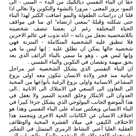
حقا ان البناء النفسي ديالكتيك من البدء – المبنى - الى
النمو- بروز المعنى - مرورا بالنشوء والتكوين ولا نغالي اذا
قلنا ان دراسات الطفولة والنمو اضافت الكثير لهذا البناء
حتى شكلته وَقَبلهُ "بمعنى ارتضاه" اي منا في مواقف
الحياة المختلفة رغم ان بعضنا تتصف شخصيته
باللاشخصية تجعل من ذاته – اناه تذوب في عالم الاخرين
فلا تنطبق عليه الشخصية المتكاملة - المتزنة فهي
شخصية حالها يمكن ان نطلق عليه : إنها ليس ما هي
وإنها ليس هي ، وهو ما سمي بالبناء الزائف الذي يعد
بحق مبهمة ونقصان في التكوين والبناء النفسي .
ان البناء النفسي الذي يشكل الشخصية عبر مراحل
حياتية منذ فجر ولادة الانسان تتكون معه اولى بزوع
المشاعر الانسانية واولى بزوغ الرغبة بأنواعها من المحبة
الى التعاون الى السعي في الامتلاك الى الانانية ..الى
العدوان الى الابتكار وخلق الجديد المميز ولا نغفل في
هذا الموضع الجانب البيولوجي الذي يشكل جزءا كبيرا في
البناء الانساني ويعكس صداه على البناء النفسي وهذا هو
اختلاف الانسان عن الكائنات الحية الاخرى ويتجسد هذا
الاختلاف الكيفي في ميلاد القشرة المخية والوظائف
العقلية العليا أعني النشاط الرمزي المتمثل في التفكير
واستخدام اللغة والادراك المتقدم والتذكر والخبرات التي