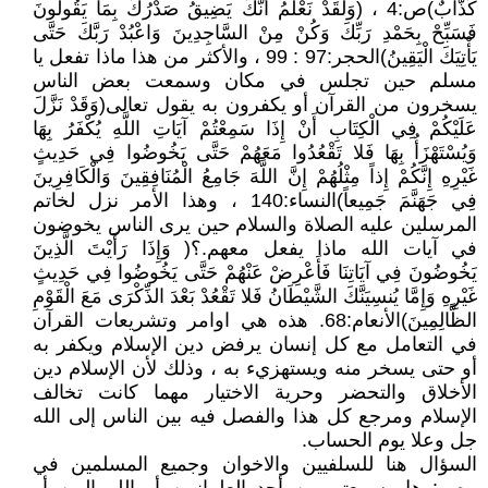
كَذَّابٌ)ص:4 ، (وَلَقَدْ نَعْلَمُ أَنَّكَ يَضِيقُ صَدْرُكَ بِمَا يَقُولُونَ
فَسَبِّحْ بِحَمْدِ رَبِّكَ وَكُنْ مِنْ السَّاجِدِينَ وَاعْبُدْ رَبَّكَ حَتَّى
يَأْتِيَكَ الْيَقِينُ)الحجر:97 : 99 ، والأكثر من هذا ماذا تفعل يا
مسلم حين تجلس في مكان وسمعت بعض الناس
يسخرون من القرآن أو يكفرون به يقول تعالى(وَقَدْ نَزَّلَ
عَلَيْكُمْ فِي الْكِتَابِ أَنْ إِذَا سَمِعْتُمْ آيَاتِ اللَّهِ يُكْفَرُ بِهَا
وَيُسْتَهْزَأُ بِهَا فَلا تَقْعُدُوا مَعَهُمْ حَتَّى يَخُوضُوا فِي حَدِيثٍ
غَيْرِهِ إِنَّكُمْ إِذاً مِثْلُهُمْ إِنَّ اللَّهَ جَامِعُ الْمُنَافِقِينَ وَالْكَافِرِينَ
فِي جَهَنَّمَ جَمِيعاً)النساء:140 ، وهذا الأمر نزل لخاتم
المرسلين عليه الصلاة والسلام حين يرى الناس يخوضون
في آيات الله ماذا يفعل معهم.؟( وَإِذَا رَأَيْتَ الَّذِينَ
يَخُوضُونَ فِي آيَاتِنَا فَأَعْرِضْ عَنْهُمْ حَتَّى يَخُوضُوا فِي حَدِيثٍ
غَيْرِهِ وَإِمَّا يُنسِيَنَّكَ الشَّيْطَانُ فَلا تَقْعُدْ بَعْدَ الذِّكْرَى مَعَ الْقَوْمِ
الظَّالِمِينَ)الأنعام:68. هذه هي اوامر وتشريعات القرآن
في التعامل مع كل إنسان يرفض دين الإسلام ويكفر به
أو حتى يسخر منه ويستهزيء به ، وذلك لأن الإسلام دين
الأخلاق والتحضر وحرية الاختيار مهما كانت تخالف
الإسلام ومرجع كل هذا والفصل فيه بين الناس إلى الله
جل وعلا يوم الحساب.
السؤال هنا للسلفيين والاخوان وجميع المسلمين في