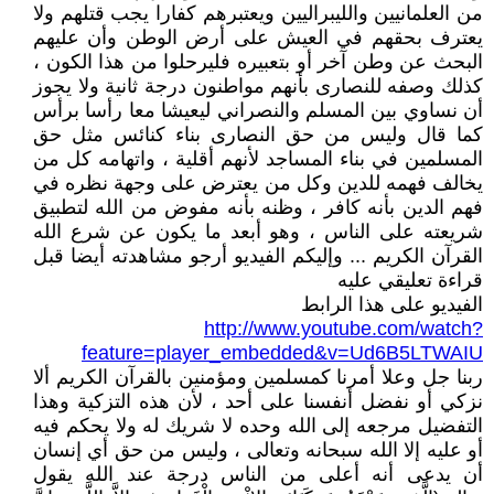
من العلمانيين والليبراليين ويعتبرهم كفارا يجب قتلهم ولا
يعترف بحقهم في العيش على أرض الوطن وأن عليهم
البحث عن وطن آخر أو بتعبيره فليرحلوا من هذا الكون ،
كذلك وصفه للنصارى بأنهم مواطنون درجة ثانية ولا يجوز
أن نساوي بين المسلم والنصراني ليعيشا معا رأسا برأس
كما قال وليس من حق النصارى بناء كنائس مثل حق
المسلمين في بناء المساجد لأنهم أقلية ، واتهامه كل من
يخالف فهمه للدين وكل من يعترض على وجهة نظره في
فهم الدين بأنه كافر ، وظنه بأنه مفوض من الله لتطبيق
شريعته على الناس ، وهو أبعد ما يكون عن شرع الله
القرآن الكريم ... وإليكم الفيديو أرجو مشاهدته أيضا قبل
قراءة تعليقي عليه
الفيديو على هذا الرابط
http://www.youtube.com/watch?
feature=player_embedded&v=Ud6B5LTWAIU
ربنا جل وعلا أمرنا كمسلمين ومؤمنين بالقرآن الكريم ألا
نزكي أو نفضل أنفسنا على أحد ، لأن هذه التزكية وهذا
التفضيل مرجعه إلى الله وحده لا شريك له ولا يحكم فيه
أو عليه إلا الله سبحانه وتعالى ، وليس من حق أي إنسان
أن يدعى أنه أعلى من الناس درجة عند الله يقول