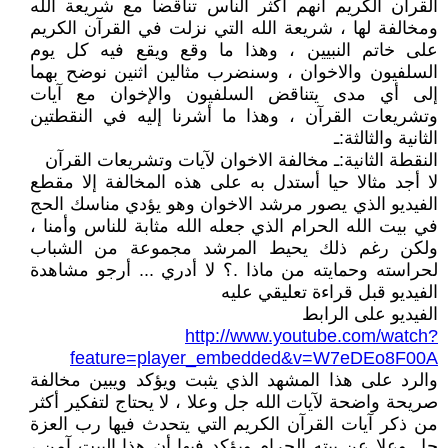
القرآن الكريم أنهم أكثر الناس تناقضا مع شريعة الله
ومخالفة لها ، شريعة الله التي نزلت في القرآن الكريم
على خاتم النبيين ، وهذا ما وقع ويقع فيه كل يوم
السلفيون والاخوان ، وسنضرب مثالين اثنين نوضح بهما
إلى أي مدى يتناقض السلفيون والإخوان مع آيات
وتشريعات القرآن ، وهذا ما أشرنا إليه في النقطتين
الثانية والثالثة:ـ
النقطة الثانية:ـ مخالفة الاخوان لآيات وتشريعات القرآن
لا أجد مثالا حيا أستدل به على هذه المخالفة إلا مقطع
الفيديو الذي يصور مرشد الاخوان وهو يؤدي مناسك الحج
في بيت الله الحرام الذي جعله الله مثابة للناس وأمنا ،
ولكن رغم ذلك يحيط المرشد مجموعة من الشباب
لحراسته وحمايته من ماذا .؟ لا أدري ... أرجو مشاهدة
الفيديو قبل قراءة تعليقي عليه
الفيديو على الرابط
http://www.youtube.com/watch?
feature=player_embedded&v=W7eDEo8F00A
والرد على هذا المشهد الذي يثبت ويؤكد ويبين مخالفة
صريحة واضحة لآيات الله جل وعلا ، لا يحتاج لتفكير أكثر
من ذكر آيات القرآن الكريم التي يتحدث فيها رب العزة
جل وعلا عن بيته الحرام ويؤكد فيها أن هذا البيت آمن ،