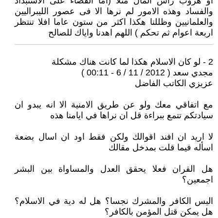
او هروب راس المال مثلا (اما القضاء على الاستبداد
والفساد وهذه الامور لم نرها الا فى عصور الليبراليين
والعلمانيين وظللنا هكذا اكثر من ستون عاما افلا تنتظر
اربعة اعوام ثم تحكم ) اللهم اهدنا واياك للصالح
2 - لو كان الاسلام هكذا لما كانت هناك مشكلة
مجدي سعد ( 2012 / 11 / 6 - 00:11 )
عزيزي الكاتب الفاضل
مع اتفاقي معك ولو عن طريق الامنية الا انه يبدو ان
سيادتكم تتمع ببراءة قل ان نراها في ايامنا هذه
لا اريد ان افند اقوالك ولكن فقط اود ان اسال بضعة
اسأله فيما قلت بمدخل مقالك
هل القران فعلا يحقق العدل والمساواة بين البشر
اجمعين؟
اليس الكافر والمشرك نجسا؟ هل له دية في الاسلام؟
هل يمكن قتل المؤمن بالكافر؟