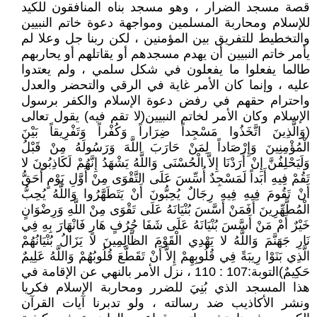
قصة مسجد الضرار ، وهو مسجد بناه المنافقون للكيد
للإسلام ومحاربة المسلمين ومواجهة دعوة خاتم النبيين
والتخطيط للتفريق بين المؤمنين ، لكن ربنا جل وعلا لم
يأمر خاتم النبيين أن يهدم مسجدهم أو يقاتلهم أو يحاربهم
طالما يفعلوا ما يفعلون في شكل سلمي ، ولم يعتدوا
عليه ، وإنما كان الأمر غاية في الرقي والتحضر والعدل
واحترام حقهم في رفض دعوة الإسلام والكفر برسول
الإسلام وكان الأمر لخاتم النبيين(لا تقم فيه) يقول تعالى
(وَالَّذِينَ اتَّخَذُوا مَسْجِداً ضِرَاراً وَكُفْراً وَتَفْرِيقاً بَيْنَ
الْمُؤْمِنِينَ وَإِرْصَاداً لِمَنْ حَارَبَ اللَّهَ وَرَسُولَهُ مِنْ قَبْلُ
وَلَيَحْلِفُنَّ إِنْ أَرَدْنَا إِلاَّ الْحُسْنَى وَاللَّهُ يَشْهَدُ إِنَّهُمْ لَكَاذِبُونَ لا
تَقُمْ فِيهِ أَبَداً لَمَسْجِدٌ أُسِّسَ عَلَى التَّقْوَى مِنْ أَوَّلِ يَوْمٍ أَحَقُّ
أَنْ تَقُومَ فِيهِ فِيهِ رِجَالٌ يُحِبُّونَ أَنْ يَتَطَهَّرُوا وَاللَّهُ يُحِبُّ
الْمُطَّهِّرِينَ أَفَمَنْ أَسَّسَ بُنْيَانَهُ عَلَى تَقْوَى مِنْ اللَّهِ وَرِضْوَانٍ
خَيْرٌ أَمْ مَنْ أَسَّسَ بُنْيَانَهُ عَلَى شَفَا جُرُفٍ هَارٍ فَانْهَارَ بِهِ فِي
نَارِ جَهَنَّمَ وَاللَّهُ لا يَهْدِي الْقَوْمَ الظَّالِمِينَ لا يَزَالُ بُنْيَانُهُمْ
الَّذِي بَنَوْا رِيبَةً فِي قُلُوبِهِمْ إِلاَّ أَنْ تَقَطَّعَ قُلُوبُهُمْ وَاللَّهُ عَلِيمٌ
حَكِيمٌ)التوبة:107 : 110 ، نزل الأمر بالنهي عن الإقامة في
هذا المسجد الذي بُنِيَ للضرر ومحاربة الإسلام فكريا
ونشر الأكاذيب ضد رسالته ، ولو تدبرنا آيات القرآن