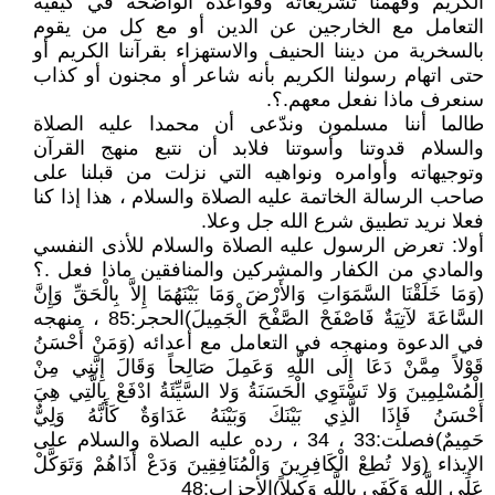
الكريم وفهمنا تشريعاته وقواعده الواضحة في كيفية
التعامل مع الخارجين عن الدين أو مع كل من يقوم
بالسخرية من ديننا الحنيف والاستهزاء بقرآننا الكريم أو
حتى اتهام رسولنا الكريم بأنه شاعر أو مجنون أو كذاب
سنعرف ماذا نفعل معهم.؟.
طالما أننا مسلمون وندّعى أن محمدا عليه الصلاة
والسلام قدوتنا وأسوتنا فلابد أن نتبع منهج القرآن
وتوجيهاته وأوامره ونواهيه التي نزلت من قبلنا على
صاحب الرسالة الخاتمة عليه الصلاة والسلام ، هذا إذا كنا
فعلا نريد تطبيق شرع الله جل وعلا.
أولا: تعرض الرسول عليه الصلاة والسلام للأذى النفسي
والمادي من الكفار والمشركين والمنافقين ماذا فعل .؟
(وَمَا خَلَقْنَا السَّمَوَاتِ وَالأَرْضَ وَمَا بَيْنَهُمَا إِلاَّ بِالْحَقِّ وَإِنَّ
السَّاعَةَ لآتِيَةٌ فَاصْفَحْ الصَّفْحَ الْجَمِيلَ)الحجر:85 ، منهجه
في الدعوة ومنهجه في التعامل مع أعدائه (وَمَنْ أَحْسَنُ
قَوْلاً مِمَّنْ دَعَا إِلَى اللَّهِ وَعَمِلَ صَالِحاً وَقَالَ إِنَّنِي مِنْ
الْمُسْلِمِينَ وَلا تَسْتَوِي الْحَسَنَةُ وَلا السَّيِّئَةُ ادْفَعْ بِالَّتِي هِيَ
أَحْسَنُ فَإِذَا الَّذِي بَيْنَكَ وَبَيْنَهُ عَدَاوَةٌ كَأَنَّهُ وَلِيٌّ
حَمِيمٌ)فصلت:33 ، 34 ، رده عليه الصلاة والسلام على
الإيذاء (وَلا تُطِعْ الْكَافِرِينَ وَالْمُنَافِقِينَ وَدَعْ أَذَاهُمْ وَتَوَكَّلْ
عَلَى اللَّهِ وَكَفَى بِاللَّهِ وَكِيلاً)الأحزاب:48