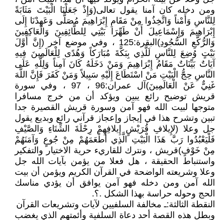
ومن دخله كان آمنا يقول تعالى(وَإِذْ جَعَلْنَا الْبَيْتَ مَثَابَةً
لِلنَّاسِ وَأَمْناً وَاتَّخِذُوا مِنْ مَقَامِ إِبْرَاهِيمَ مُصَلًّى وَعَهِدْنَا إِلَى
إِبْرَاهِيمَ وَإِسْمَاعِيلَ أَنْ طَهِّرَا بَيْتِي لِلطَّائِفِينَ وَالْعَاكِفِينَ
وَالرُّكَّعِ السُّجُودِ)البقرة:125 ، وفي موضع آخر (إِنَّ أَوَّلَ
بَيْتٍ وُضِعَ لِلنَّاسِ لَلَّذِي بِبَكَّةَ مُبَارَكاً وَهُدًى لِلْعَالَمِينَ فِيهِ
آيَاتٌ بَيِّنَاتٌ مَقَامُ إِبْرَاهِيمَ وَمَنْ دَخَلَهُ كَانَ آمِناً وَلِلَّهِ عَلَى
النَّاسِ حِجُّ الْبَيْتِ مَنْ اسْتَطَاعَ إِلَيْهِ سَبِيلاً وَمَنْ كَفَرَ فَإِنَّ اللَّهَ
غَنِيٌّ عَنْ الْعَالَمِينَ)آل عمران:96 ، 97 ، وفي سورة
قريش توضيح رائع يبين ويؤكد أن من خرج مسافرا
متوجها لبيت الله فهو آمن وسورة قريش القصيرة جدا
تبين وتشرح هذا في إيجاز وإعجاز قرآني رائع وبديع يقول
جل وعلا (لإِيلافِ قُرَيْشٍ إِيلافِهِمْ رِحْلَةَ الشِّتَاءِ وَالصَّيْفِ
فَلْيَعْبُدُوا رَبَّ هَذَا الْبَيْتِ الَّذِي أَطْعَمَهُمْ مِنْ جُوعٍ وَآمَنَهُمْ
مِنْ خَوْفٍ)قريش ، ونترك للقاريء حرية الاختيار والتفكير
واستنباط الحقيقة ، هل فعلا من يؤمن بآيات الله جل
وعلا وشريعته الواضحة في القرآن الكريم ويؤمن أن بيت
الله آمن ومن دخله فهو آمن يوافق أن يؤدي مناسك
الحج وحوله حراسة بهذا الشكل .؟.
النقطة الثالثة:ـ مخالفة السلفيين لآيات وتشريعات القرآن
وبطل هذه القصة أحد دعاة السلفية وأئمتهم الذي يغضب