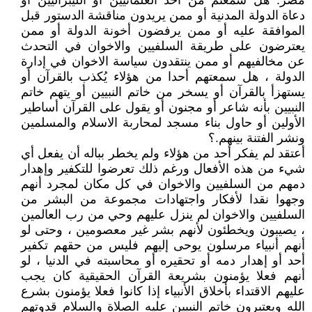
مصر: هل سمعتم من أحد العلمانيين أو الليبراليين أو
دعاة الدولة المدنية أو ممن يريدون مناقشة الدستور قبل
الموافقة عليه أو ممن يرفضون أخونة الدولة أو ممن
يعترضون على طريقة السلفيين والاخوان في التحدث
عن مخالفيهم أو ممن ينتقدون سياسة الاخوان في إدارة
الدولة ، هل سمعتهم أحدا من هؤلاء يُكذب بالقرآن أو
يستهزأ بالقرآن أو يسخر من خاتم النبيين أو يتهم خاتم
النبيين بأنه شاعر أو مجنون أو يقول على القرآن أساطير
الأولين أو حاول بناء مسجد لمحاربة الاسلام والمسلمين
ونشر الفتنة بينهم.؟
أعتقد لم يفكر أحد من هؤلاء ولم يخطر بباله أن يفعل أي
شيء من هذه الأفعال ورغم ذلك تعرضوا للتكفير وإهدار
دمهم من السلفيين والاخوان في كل مكان لمجرد أنهم
وجهوا نقدا لأفكار واجتهادات مجموعة من البشر من
السلفيين والاخوان لم ينزل عليهم وحي من رب العالمين
، يصيبون ويخطئون لأنهم بشر غير معصومين ، وحتى لو
أنهم أنبياء مرسلون يوحى إليهم فليس من حقهم تكفير
أحد أو إهدار دمه أو تحقيره أو محاسبته في الدنيا ، لو
أنهم فعلا يؤمنون بشريعة القرآن الحقيقية كان يجب
عليهم الاقتداء بأخلاق الأنبياء إذا كانوا فعلا يؤمنون بشرع
الله ويعتبرون خاتم النبيين عليه الصلاة والسلام قدوتهم