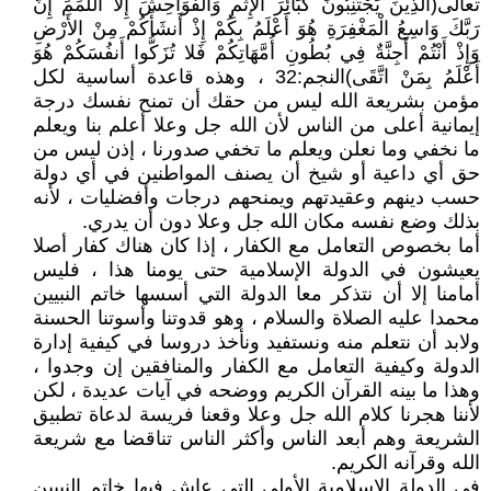
تعالى(الَّذِينَ يَجْتَنِبُونَ كَبَائِرَ الإِثْمِ وَالْفَوَاحِشَ إِلاَّ اللَّمَمَ إِنَّ
رَبَّكَ وَاسِعُ الْمَغْفِرَةِ هُوَ أَعْلَمُ بِكُمْ إِذْ أَنشَأَكُمْ مِنْ الأَرْضِ
وَإِذْ أَنْتُمْ أَجِنَّةٌ فِي بُطُونِ أُمَّهَاتِكُمْ فَلا تُزَكُّوا أَنفُسَكُمْ هُوَ
أَعْلَمُ بِمَنْ اتَّقَى)النجم:32 ، وهذه قاعدة أساسية لكل
مؤمن بشريعة الله ليس من حقك أن تمنح نفسك درجة
إيمانية أعلى من الناس لأن الله جل وعلا أعلم بنا ويعلم
ما نخفي وما نعلن ويعلم ما تخفي صدورنا ، إذن ليس من
حق أي داعية أو شيخ أن يصنف المواطنين في أي دولة
حسب دينهم وعقيدتهم ويمنحهم درجات وأفضليات ، لأنه
بذلك وضع نفسه مكان الله جل وعلا دون أن يدري.
أما بخصوص التعامل مع الكفار ، إذا كان هناك كفار أصلا
يعيشون في الدولة الإسلامية حتى يومنا هذا ، فليس
أمامنا إلا أن نتذكر معا الدولة التي أسسها خاتم النبيين
محمدا عليه الصلاة والسلام ، وهو قدوتنا وأسوتنا الحسنة
ولابد أن نتعلم منه ونستفيد ونأخذ دروسا في كيفية إدارة
الدولة وكيفية التعامل مع الكفار والمنافقين إن وجدوا ،
وهذا ما بينه القرآن الكريم ووضحه في آيات عديدة ، لكن
لأننا هجرنا كلام الله جل وعلا وقعنا فريسة لدعاة تطبيق
الشريعة وهم أبعد الناس وأكثر الناس تناقضا مع شريعة
الله وقرآنه الكريم.
في الدولة الإسلامية الأولى التي عاش فيها خاتم النبيين