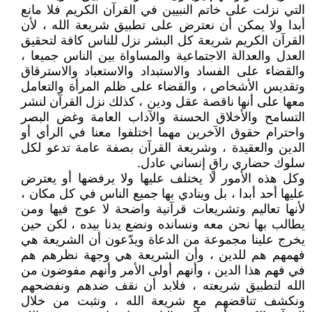
التي نزلت على خاتم النبيين في القرآن الكريم فلا مانع
أبدا ولا يمكن أن نعترض على تطبيق شريعة الله ، لأن
القرآن الكريم شريعة كل البشر نزل للناس كافة لتحقيق
العدل والعدالة الاجتماعية والمساواة بين الناس جميعا ،
والقضاء على الفساد والاستبداد والاستعباد والاسترقاق
وتقديس الأشخاص ، والقضاء على ظلم المرأة والتعامل
معها على أنها ناقصة عقل ودين ، كذلك نزل القرآن لنشر
التسامح والأخلاق الحسنة والآداب العامة وغض البصر
واحترام حقوق الآخرين مهما اختلفوا معنا في الرأي أو
الدين والعقيدة ، وشريعة القرآن بصفة عامة تدعو لكل
سلوك حضاري راقٍ إنساني عادل.
وكل هذه الأمور لا يختلف عليها ولا يرفضها أو يعترض
عليها أحد أبدا ، بل وينادي بها جميع الناس في كل مكان ،
لأنها تعاليم وتشريعات قرآنية واضحة لا عوج فيها ومن
يطالب بها نحن معه ونسانده ونضع يدنا بيده ، لكن حين
يخرج علينا مجموعة من الدعاة ويدّعون أن الشريعة هي
فهمهم هم للدين ، وأن الشريعة هي وجهة نظرهم هم
في فهم هذا الدين ، وأنهم أولى الأمر وأنهم مفوضون من
الله لتطبيق شريعته ، فلابد أن نقف ضدهم ونفضحهم
ونكشف تناقضهم مع شريعة الله ، ونثبت من خلال