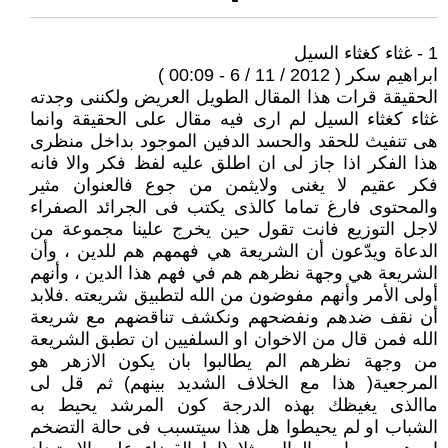
1 - غثاء كغثاء السيل
ابراهيم سكر ( 2012 / 11 / 6 - 00:09 )
الحقيقة قرات هذا المقال الطويل العريض ولكننى وجدته
غثاء كغثاء السيل لم ارى فيه مقال على الحقيقة وانما
هى تنفيث للحقد والحسد الدفين الموجود بداخل منظرى
هذا الفكر اذا جاز لى ان اطلق عليه لفظ فكر والا فانه
فكر عقيم لا يغنى ولايثمن من جوع فالعنوان مثير
والمحتوى فارغ تماما كالذى يكتب فى الجرائد الصفراء
لاجل التوزيع فانت تقول حين يخرج علينا مجموعة من
الدعاة ويدّعون أن الشريعة هي فهمهم هم للدين ، وأن
الشريعة هي وجهة نظرهم هم في فهم هذا الدين ، وأنهم
أولى الأمر وأنهم مفوضون من الله لتطبيق شريعته .فلابد
أن نقف ضدهم ونفضحهم ونكشف تناقضهم مع شريعة
الله فمن قال من الاخوان او السلفيين ان تطبق الشريعة
من وجهة نظرهم الم يطالبوا بان يكون الازهر هو
المرجعية( هذا مع الخلاف الشديد بينهم) ثم قل لى
ماالذى يغيظك بهذه الدرجة كون المرشد يحيط به
الشباب او لم يحيطوا هل هذا سيتسبب فى حالة التضخم