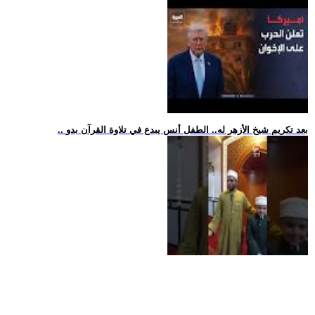
.. بعد تكريم شيخ الأزهر له.. الطفل أنس يبدع في تلاوة القرآن بدو