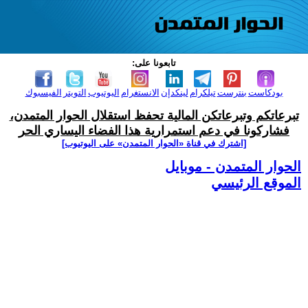
تابعونا على:
بودكاست
بنترست
تيلكرام
لينكدإن
الانستغرام
اليوتيوب
التويتر
الفيسبوك
تبرعاتكم وتبرعاتكن المالية تحفظ استقلال الحوار المتمدن،
فشاركونا في دعم استمرارية هذا الفضاء اليساري الحر
[اشترك في قناة ‫«الحوار المتمدن» على اليوتيوب]
الحوار المتمدن - موبايل
الموقع الرئيسي