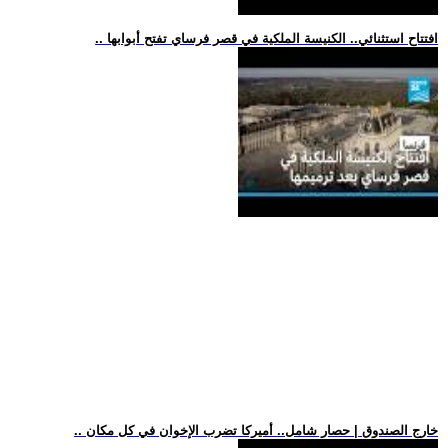
.. افتتاح استثنائي.. الكنيسة الملكية في قصر فرساي تفتح أبوابها
.. خارج الصندوق | حصار شامل.. أميركا تضرب الإخوان في كل مكان