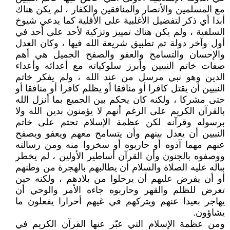
مع المسلمين والأنصار والمنافقين والكفار ، لم يكن هناك
أبدا أي ذكر لتفضيل الأغلبية على الأقلية كما يدعي شيوخ
السلفية ، ولم يكن هناك تمييز وتزكية لأحد على أحد في
أول وآخر دولة تم تطبيق شريعة الله فيها ، وكان العدل
والإحسان والتسامح والعفو والصفح الجميل هي أهم
صفات خاتم النبيين وأبرز سلوكياته مع أعدائه وأعداء
الدين وهو نبي مرسل من عند الله ، ولم يفكر خاتم
النبيين أن يقتل كافرا أو منافقا أو يظلم كافرا أو منافقا أو
حتى مشركا ، ولكنه كان يحكم بين الجميع بما أنزل الله
بالقرآن الكريم على الرغم أنهم لا يؤمنون بدين الله ولا
برسوله وقرآنه لكن عظمة الإسلام تحتم على خاتم
النبيين أن يعدل بينهم وأن يتسامح معهم ويعفو ويصفح
عنهم مهما آذوه أو حاربوه أو سخروا منه ومن رسالته
ووصفوه بالجنون وأن القرآن أساطير الأولين ، لم يخطر
بباله عليه الصلاة والسلام أن يطالبهم بالهجرة من وطنهم
أو أن يفرض عليهم أن يرحلوا من بلادهم ، ولكنه حين
تعرض للظلم والقهر وحاربوه جاءه الأمر والوحي أن
يهاجر بعيدا عنهم ويتركهم في غيهم أحرارا يفعلون ما
يشاؤون.
ومن عظمة الإسلام التي عبّر عنها القرآن الكريم في