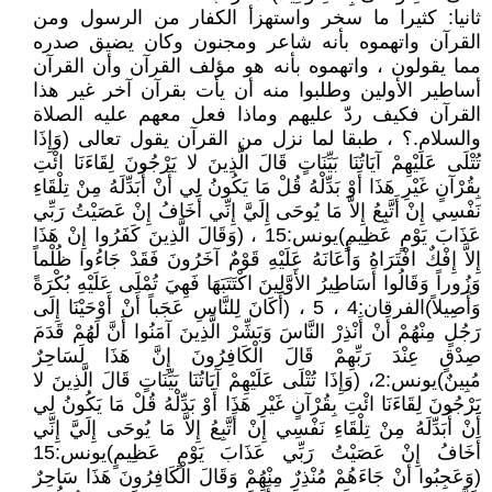
ثانيا: كثيرا ما سخر واستهزأ الكفار من الرسول ومن
القرآن واتهموه بأنه شاعر ومجنون وكان يضيق صدره
مما يقولون ، واتهموه بأنه هو مؤلف القرآن وأن القرآن
أساطير الأولين وطلبوا منه أن يأت بقرآن آخر غير هذا
القرآن فكيف ردّ عليهم وماذا فعل معهم عليه الصلاة
والسلام.؟ ، طبقا لما نزل من القرآن يقول تعالى (وَإِذَا
تُتْلَى عَلَيْهِمْ آيَاتُنَا بَيِّنَاتٍ قَالَ الَّذِينَ لا يَرْجُونَ لِقَاءَنَا ائْتِ
بِقُرْآنٍ غَيْرِ هَذَا أَوْ بَدِّلْهُ قُلْ مَا يَكُونُ لِي أَنْ أُبَدِّلَهُ مِنْ تِلْقَاءِ
نَفْسِي إِنْ أَتَّبِعُ إِلاَّ مَا يُوحَى إِلَيَّ إِنِّي أَخَافُ إِنْ عَصَيْتُ رَبِّي
عَذَابَ يَوْمٍ عَظِيمٍ)يونس:15 ، (وَقَالَ الَّذِينَ كَفَرُوا إِنْ هَذَا
إِلاَّ إِفْكٌ افْتَرَاهُ وَأَعَانَهُ عَلَيْهِ قَوْمٌ آخَرُونَ فَقَدْ جَاءُوا ظُلْماً
وَزُوراً وَقَالُوا أَسَاطِيرُ الأَوَّلِينَ اكْتَتَبَهَا فَهِيَ تُمْلَى عَلَيْهِ بُكْرَةً
وَأَصِيلاً)الفرقان:4 ، 5 ، (أَكَانَ لِلنَّاسِ عَجَباً أَنْ أَوْحَيْنَا إِلَى
رَجُلٍ مِنْهُمْ أَنْ أَنْذِرْ النَّاسَ وَبَشِّرْ الَّذِينَ آمَنُوا أَنَّ لَهُمْ قَدَمَ
صِدْقٍ عِنْدَ رَبِّهِمْ قَالَ الْكَافِرُونَ إِنَّ هَذَا لَسَاحِرٌ
مُبِينٌ)يونس:2، (وَإِذَا تُتْلَى عَلَيْهِمْ آيَاتُنَا بَيِّنَاتٍ قَالَ الَّذِينَ لا
يَرْجُونَ لِقَاءَنَا ائْتِ بِقُرْآنٍ غَيْرِ هَذَا أَوْ بَدِّلْهُ قُلْ مَا يَكُونُ لِي
أَنْ أُبَدِّلَهُ مِنْ تِلْقَاءِ نَفْسِي إِنْ أَتَّبِعُ إِلاَّ مَا يُوحَى إِلَيَّ إِنِّي
أَخَافُ إِنْ عَصَيْتُ رَبِّي عَذَابَ يَوْمٍ عَظِيمٍ)يونس:15
(وَعَجِبُوا أَنْ جَاءَهُمْ مُنْذِرٌ مِنْهُمْ وَقَالَ الْكَافِرُونَ هَذَا سَاحِرٌ