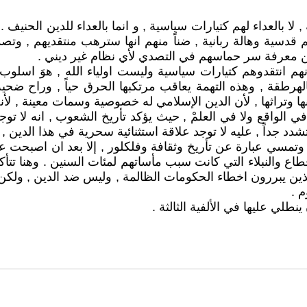
 لا بالعداء لهم كتيارات سياسية , و انما بالعداء للدين الحنيف
 قدسية وهالة ربانية , ضناً منهم انها سترهب منتقديهم , وتص
مكن معرفة سر حماسهم في التصدي لأي نظام غير ديني .
نهم انتقدوهم كتيارات سياسية وليست اولياء الله , هوَ اس
رطقة , وهذه التهمة يعاقب مرتكبها الحرق حياً , وراح ضحية 
وتراثها , لأن الدين الإسلامي له خصوصية وسمات معينة , لأن
ي الواقع ولا في العلمْ , حيث يؤكد تأريخ الشعوب , انه لا تو
دد جداً , عليه لا توجد علاقة استثنائية سحرية في هذا الدين ,
تمسي عبارة عن تأريخ وثقافة وفلكلور , إلا بعد ان اصبحت عائ
ع والنبلاء التي كانت سبب مأساتهم لمئات السنين . وهنا تتأكد 
ين يبررون اخطاء الحكومات الظالمة , وليس ضد الدين , ولكن
م .
نطلي عليها في الألفية الثالثة .