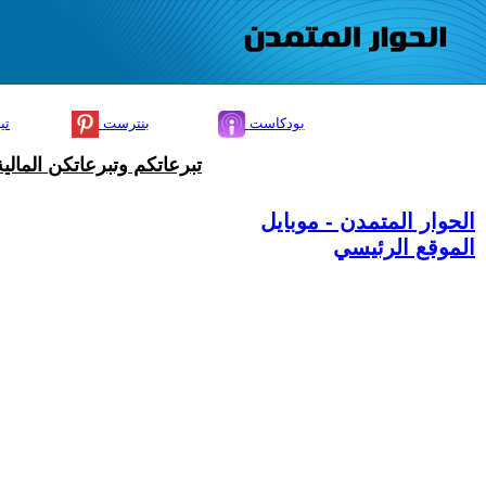
بودكاست
بنترست
تي
تبرعاتكم وتبرعاتكن المال
الحوار المتمدن - موبايل
الموقع الرئيسي