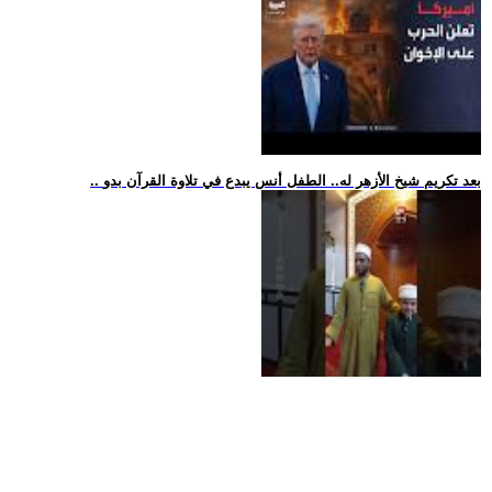
.. بعد تكريم شيخ الأزهر له.. الطفل أنس يبدع في تلاوة القرآن بدو