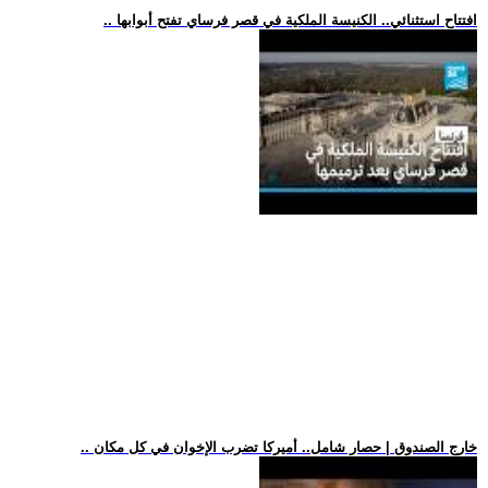
.. افتتاح استثنائي.. الكنيسة الملكية في قصر فرساي تفتح أبوابها
.. خارج الصندوق | حصار شامل.. أميركا تضرب الإخوان في كل مكان