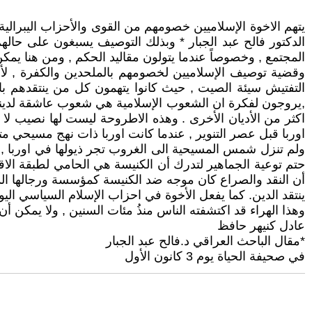
يتهم الاخوة الإسلاميين خصومهم من القوى والأحزاب اليبرالية ,
الدكتور فالح عبد الجبار * وبذلك التوصيف يسبغون على حالهم
المجتمع , وخصوصاً عندما يتولون مقاليد الحكم , ومن هنا ي
وقضية توصيف الإسلاميين لخصومهم بالملحدين والكفرة , لأ
التفتيش سيئة الصيت , حيث كانوا يتهمون كل من ينتقدهم باله
,يروجون لفكرة ان الشعوب الإسلامية هي شعوب عاشقة لدينها 
اكثر من الأديان الأخرى . وهذه الاطروحة ليست لها نصيب لا ف
اوربا قبل عصر التنوير , عندما كانت اوربا ذات نهج مسيحي متش
ولم تنزل شمس المسيحية الى الغروب تجر ذيولها في اوربا , و
حتم توعية الجماهير لتدرك أن الكنيسة هي الحامي لطبقة الاقطا
أن النقد والصراع كان موجه ضد الكنيسة كمؤسسة ورجالها الذ
ينتقد الدين. كما يفعل الأخوة في احزاب الإسلام السياسي اليو
وهذا الهراء قد اكتشفته الناس منذُ مئات السنين , ولا يمكن أن ي
عادل كنيهر حافظ
*مقال الباحث العراقي د.فالح عبد الجبار
في صحيفة الحياة يوم 3 كانون الأول