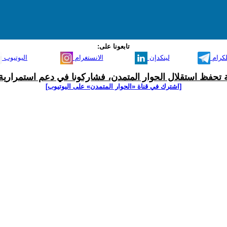
تابعونا على:
لكرام
لينكدإن
الانستغرام
اليوتيوب
ية تحفظ استقلال الحوار المتمدن، فشاركونا في دعم استمرارية 
[اشترك في قناة ‫«الحوار المتمدن» على اليوتيوب]