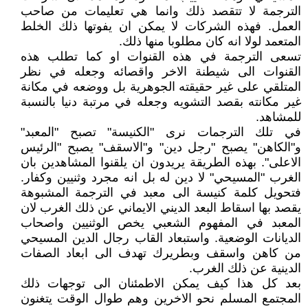
الترجمة لا تتقصد ذلك وانما هي تعليمات من صاحب
العمل. فهذه الشركات لا يمكن ان يفوتها ذلك الخلط
المتعمد لولا انه كان مطلوبا منها ذلك.
تسعى الترجمة في هذه القنوات او كما تطلب هذه
القنوات الى شيطنة الاخر واقصائه وجعله في نظر
المتلقي على غير حقيقته الجوهرية بل ووضعه في مكانة
غير مكانته بقصد التشويه وجعله في مرتبة دنيا بالنسبة
للمشاهد.
في تلك الترجمات نرى "الكنيسة" تصبح "المعبد"
و"الكاهن" يصبح "رجل دين" و"الاسقف" يصبح "الرئيس
الاعلى". بهذه الطريقة يريدون ان يلقنوا المشاهدين بان
الغرب "المسيحي" لا دين له بل انه مجرد وثنيين وكفار.
فتحويل كلمة كنيسة الى معبد في الترجمة المشبوهة
يقصد بها اسقاط البعد الديني الايماني عن ذلك الغرب لان
المعبد في المفهوم الشعبي يخص الوثنيين واصحاب
الديانات الوضعية. واستبعاد القاب رجال الدين المسيحي
من كاهن واسقف وبطريرك تهدف الى ابعاد الصفات
الدينية عن ذلك الغرب.
بعد كل هذا كيف يمكن الاطمئنان الى توجهات ذلك
المجتمع المسلم نحو الاخرين وهم طوال الوقت يتغنون