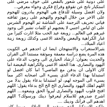
على دونية على شعور بالنقص على خوف مرضي على
استكبار ناتج عن تقوقع وفراغ فكري وخواء معرفي...
ولان افضل وسيلة للدفاع هي الهجوم يبادرون للهجوم
على الاخر من خلال الهجوم والتهجم على رموز ثقافته
فياتي تحريف الترجمة على الشاشة ثم الهجوم الشرس
على اي لباس اجنبي لا يعجبهم او كلمات تشير الى وجود
غيرهم في العالم... زوبعة عيد الحب مثلا اثارت كثيرا من
غبار الكراهية والبغض والحقد الاعمى وكذلك زوبعة زينة
اعياد الميلاد...
يثيرالاستغراب والاستهجان ايضا ان احدهم في الكويت
هذه المرة يضع دراسة معمقة وموثقة مستندا الى القران
والحديث بعنوان: ارشاد الحيارى الى وجوب الدعاء على
اليهود والنصارى. هذا الحقد الاعمى والكراهية البغيضة اما
كان الاولى ان يدفن مع الماضي؟ اما كان افضل لو
استبدلنا بهذا الدعاء الذي يسيء الى اصحابه اكثر مما
يسيء الى الموجه لهم، لو استبدلنا بدعاء يقول بدلا من
اللهم اهلك اليهود والنصارى الخ الخ الخ بدعاء يقول: اللهم
افتح قلوب اليهود والنصارى ليروا الحق ويتبعوه.... اللهم
اشرح صدرهم للاسلام ليعرفوا دينك ورسولك؟ اللهم
اهدهم الى قرآنك ودينك ....
ولكنه الاستكبار الذي سيقود الى الهلاك. وربما كان