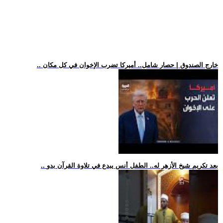
.. خارج الصندوق | حصار شامل.. أميركا تضرب الإخوان في كل مكان
.. بعد تكريم شيخ الأزهر له.. الطفل أنس يبدع في تلاوة القرآن بدو