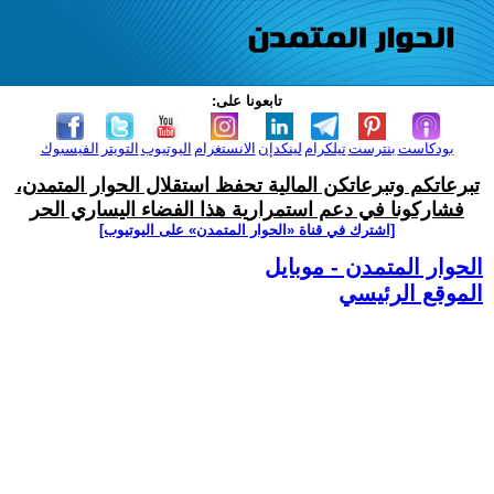
تابعونا على:
بودكاست
بنترست
تيلكرام
لينكدإن
الانستغرام
اليوتيوب
التويتر
الفيسبوك
تبرعاتكم وتبرعاتكن المالية تحفظ استقلال الحوار المتمدن،
فشاركونا في دعم استمرارية هذا الفضاء اليساري الحر
[اشترك في قناة ‫«الحوار المتمدن» على اليوتيوب]
الحوار المتمدن - موبايل
الموقع الرئيسي