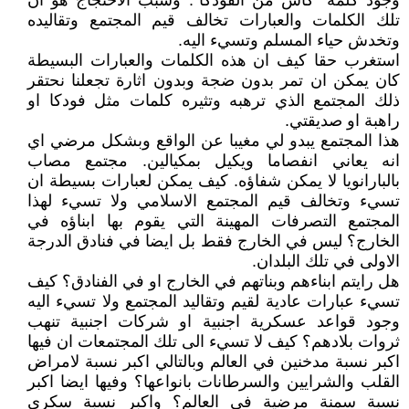
وجود كلمة "كأس من الفودكا". وسبب الاحتجاج هو ان
تلك الكلمات والعبارات تخالف قيم المجتمع وتقاليده
وتخدش حياء المسلم وتسيء اليه.
استغرب حقا كيف ان هذه الكلمات والعبارات البسيطة
كان يمكن ان تمر بدون ضجة وبدون اثارة تجعلنا نحتقر
ذلك المجتمع الذي ترهبه وتثيره كلمات مثل فودكا او
راهبة او صديقتي.
هذا المجتمع يبدو لي مغيبا عن الواقع وبشكل مرضي اي
انه يعاني انفصاما ويكيل بمكيالين. مجتمع مصاب
بالبارانويا لا يمكن شفاؤه. كيف يمكن لعبارات بسيطة ان
تسيء وتخالف قيم المجتمع الاسلامي ولا تسيء لهذا
المجتمع التصرفات المهينة التي يقوم بها ابناؤه في
الخارج؟ ليس في الخارج فقط بل ايضا في فنادق الدرجة
الاولى في تلك البلدان.
هل رايتم ابناءهم وبناتهم في الخارج او في الفنادق؟ كيف
تسيء عبارات عادية لقيم وتقاليد المجتمع ولا تسيء اليه
وجود قواعد عسكرية اجنبية او شركات اجنبية تنهب
ثروات بلادهم؟ كيف لا تسيء الى تلك المجتمعات ان فيها
اكبر نسبة مدخنين في العالم وبالتالي اكبر نسبة لامراض
القلب والشرايين والسرطانات بانواعها؟ وفيها ايضا اكبر
نسبة سمنة مرضية في العالم؟ واكبر نسبة سكري