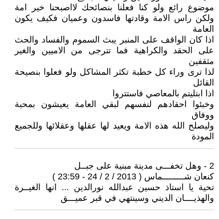
موضوع رائع ولو كنا فعلنا بنصائحك لااصبحنا خير امة
ولكن راس الامة وقادتها فاسدون وعميان فكيف يكون
العامة
اذا كان الواقف على المنبر يبث السموم والفساد والحث
على الحقد والكراهية فما تترجى من الاميين والغير
مثقفين
لذا ترى وراء كل خطبة تكثر المشاكل ولو فعلوا بنصيحة
القائل
اذا ابتليتم بالمعاصي فاستتروا
وخبئوا احقادهم لنفسهم لبقي العامة يعيشون بمحبة
ووفاق
وليصلح الله هذه الامة ويعيد لها عقلها وعقلائها وللجميع
المودة
2 - وهل تخفـــى مدينة مبنية على جبــل
كنعان شـــــــــماس ( 2013 / 2 / 24 - 23:59 )
تحية يا استاذ حسين عبدالله نورالدين ... انها الغيــرة
والهذيــــان الديني وسينتهي في قبر عميـــق