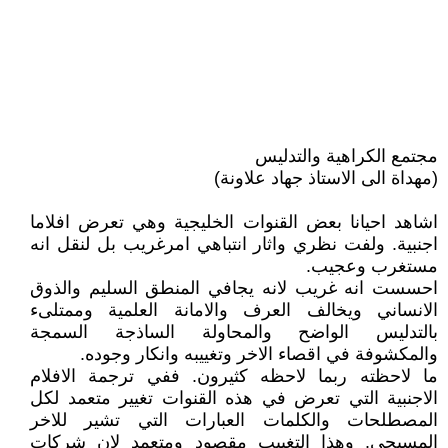
مجتمع الكراهية والتدليس
(مهداة الى الاستاذ جهاد علاونة)
اشاهد احيانا بعض القنوات الخليجية وهي تعرض افلاما
اجنبية. ولفت نظري واثار انتباهي امرغريب بل لنقل انه
مستغرب وعجيب.
احسست انه غريب لانه يجافي المنطق السليم والذوق
الانساني ويخالف العرف والامانة العلمية وممتلىء
بالتدليس الواضح والمحاولة الساذجة السمجة
والمكشوفة في اقصاء الاخر وتغييبه وانكار وجوده.
ما لاحظته ربما لاحظه كثيرون. ففي ترجمة الافلام
الاجنبية التي تعرض في هذه القنوات تغيير متعمد لكل
المصطلحات والكلمات العبارات التي تشير للاخر
المسيحي. وهذا التغييب مقصود ومتعمد لان شركات