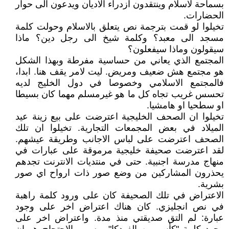
بسماحة لاسلام وينتقدون ازدراء الاديان ويدعون الى حوار
الحضارات.
تخيلوا لو قمت بترجمة نص يتعلق بالاسلام وحولت كلمة
مسجد الى معبد؟ وكلمة شيخ الى رجل دين؟ ماذا
سيقولون وماذا سيفعلون؟
المجتمع الذي يعاني من حساسية مفرطة وبهذا الشكل
هو مجتمع هش ضعيف ومريض. ليت لامر يقف هنا. ابدا،
فالمجتمع الاسلامي وخصوصا في دول الخليج لديه
تحسس غريب تجاه كل ما هو غيرمسلم مهما كان بسيطا
او سطحيا او هامشيا.
تخيلوا ان الصحف الخليجية اعترضت على بيع زينة عيد
الميلاد في بعض المجمعات التجارية. تخيلوا ان تلك
الصحف اعترضت على لباس الاجانب وطريقة عيشهم.
لقد اعترضت صحيفة خليجية مرموقة على عبارات في
منهاج مدرسة اجنبية. حتى في منتديات الانترنت تجدهم
يحذرون المشاركين من وضع صور ذات ارواح اي صور
بشرية.
الاعتراض في تلك الصحيفة كان على ورود كلمة راهبة
في نص انجليزي. كان هناك اعتراض اخر على وجود
عبارة: لم التق صديقتي منذ مدة. واعتراض اخر على