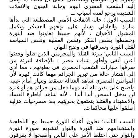
إليه الشعب المصري اليوم وحالة الجنون والانفلات
الشديدة يرجع لعدة أسباب :ــ
السبب الأول : حالة الانفلات الأمني المصطنعة التي بدأها
مبارك والعادلي وسار على نهجهم العسكر ويكمل
المشوار الأخوان ، لأنهم جميعا تعاونوا ضد الثورة
وخططوا بنفس الفكر ونفس العقلية ونفس السياسة
لقتل الثورة وسرقتها في وضح النهار.
السبب الثاني: تبرئة القتلة والمجرمين الذين قتلوا وفقئوا
أعين أنقى وأطهر شباب مصر ، بالإضافة لتبرئة من
سرقوا مليارات الشعب المصري في بطونهم ، مما أدى
إلى انتشار حالة من تبرير الجرائم مهما كانت كبيرة لأن
المواطن المصري شاهد العدالة تسقط وتنهار أمام عينيه
وأصبح على يقين تام أنه مهما فعل من جرائم هو أو غيره
لن يدخل السجن أبدا أبدا ، لأنه شاهد أباطرة الفساد
والاستبداد والقتلة يتمتعون بحريتهم بعد مسرحيات هزلية
أطلقوا عليها محاكمات.
السبب الثالث: تعاون أعداء الثورة جميعا مع البلطجية
واستخدامهم ضد الثورة والثوار لتشويه صورة الثورة
والثوار حتى اختلط الأمر على الناس وأصبحوا لا يفرقون