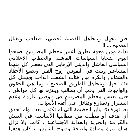
حين نجهل ونتجاهل القضية نُخطيء فنعاقب ونغتال
الضحية ...!!!
بداية ومن وجهة نظري أعتبر معظم المصريين أصبحوا
اليوم ضحايا السياسات الفاشلة والخطاب الإعلامي
السياسي الفاشل والديني الإرهابي الذي يحفـز كل منهما
المشاعـر ويبث في النفوس روح الفتن ويصنع الأحقاد
والضغائن والكره بين فئات الشعب الواحد ويجعل كل
فئة تجهل وتتجاهل الطريق الصحيح ، وما هي الحقوق
والواجبات التي يجب أن يطالب ويلتزم بها كل مواطن ،
حتى يعيش معظم المصريين في فوضى عارمة وعدم
استقرار وتصارع وتقاتل على أتفه الأسباب.
بعد ثورة 25 يناير العظيمة التي لم تكتمل بعد ، ولم تحقق
أي هدف أو مطلب من مطالبها الأساسية في العيش
والكرامة والحرية والعدالة الاجتماعية ، كانت ولا تزال
هناك ثورة مضادة واضحة وضوح الشمس ، كان هدفها