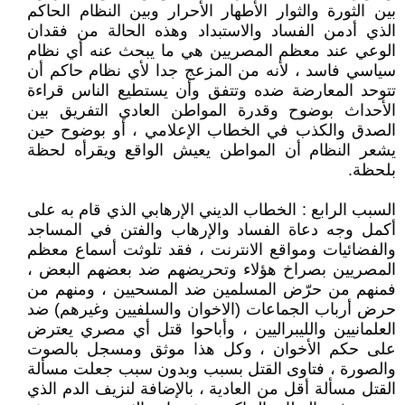
بين الثورة والثوار الأطهار الأحرار وبين النظام الحاكم
الذي أدمن الفساد والاستبداد وهذه الحالة من فقدان
الوعي عند معظم المصريين هي ما يبحث عنه أي نظام
سياسي فاسد ، لأنه من المزعج جدا لأي نظام حاكم أن
تتوحد المعارضة ضده وتتفق وأن يستطيع الناس قراءة
الأحداث بوضوح وقدرة المواطن العادي التفريق بين
الصدق والكذب في الخطاب الإعلامي ، أو بوضوح حين
يشعر النظام أن المواطن يعيش الواقع ويقرأه لحظة
بلحظة.
السبب الرابع : الخطاب الديني الإرهابي الذي قام به على
أكمل وجه دعاة الفساد والإرهاب والفتن في المساجد
والفضائيات ومواقع الانترنت ، فقد تلوثت أسماع معظم
المصريين بصراخ هؤلاء وتحريضهم ضد بعضهم البعض ،
فمنهم من حرّض المسلمين ضد المسحيين ، ومنهم من
حرض أرباب الجماعات (الاخوان والسلفيين وغيرهم) ضد
العلمانيين والليبراليين ، وأباحوا قتل أي مصري يعترض
على حكم الأخوان ، وكل هذا موثق ومسجل بالصوت
والصورة ، فتاوى القتل بسبب وبدون سبب جعلت مسألة
القتل مسألة أقل من العادية ، بالإضافة لنزيف الدم الذي