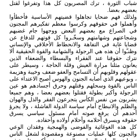
شباب الثورة ، ترك المصريون كل هذا وتفرغوا لقتل
بعضهم بعضا.
ولذلك فهم ضحايا تجاهلوا قضيتهم الأساسية فأخطأوا
وأهملوا في حقوقهم وكرسوا معظم تفكيرهم المجنون
في الصراع مع بعضهم البعض ووجهوا جام غضبهم
وشجاعتهم وشهامتهم وسخّـروا كل قوتهم للدفاع عن
قضايا غاية في التفاهة والانحطاط الأخلاقي والإنساني
وظنـّوا أن هذه هي الرجولة والشهامة والقوة الحقيقية ألا
نترك حقوقنا عند الفقراء والبسطاء والضعفاء الذين
يعانون مثلنا مرارة العيش وقلة الحاجة ، وسيطر على
عقولهم وقلوبهم أن التسامح والعفو ضعف وخيبة وهزيمة
، وبوعيهم الذي أصابه الجنون والهوس أصبح الاعتداء على
الناس بالقوة وسحلهم وقتلهم وحرق أجسادهم هو عين
الرجولة وأكبر بطولة فقتلوا بعضهم بعضا ، وهم جميعا
يشربون من نفس الكأس يتجرعون الفقر والذل والهوان
والظلم والانبطاح أمام سياسة الدولة الفاشلة ، ولا يجرؤ
أحدهم أن يرفع صوته أمام مسئول سياسي يسرق
حقوقه ويسرق أحلامه وأحلام أولاده وأحفاده.
كل هذه الغوغائية والفوضى والهمجية وفقدان الوعي
والجنون كلها عمليات مصنوعة ومقصودة لشغل الناس