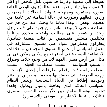
بسيطة إلى مصيبة وكارثة قد تنتهي بقتل شخص أو أكثر
بلا ذنب ، وبازدياد وتغذية هذه الحالة(جنون الوعي العام)
بصورة مستمرة وممنهجة تحولت انفعالات المصريين
وردود أفعالهم وتبلورت في حالة انتقامية غير عادية من
بعضهم البعض ، وهذا تماما ما يبحث عنه من هم في
السلطة ، حتى لا يتوحد الناس من جديد على قلب رجل
واحد أو يتفقوا على مطالب واضحة محددة ويظلوا
مختلفين مشتتين منقسمين إلي فئات ضعيفة يتقاتلون
يتعاركون يتصارعون سواء على مستوى المشاركة في
العمل السياسي أو على المستوى المجتمعي والعلاقات
الاجتماعية البسيطة في أصغر تجمع سكني ممكن في أي
مكان من أرض مصر ، المهم لابد من وجود خلاف وصراع
، بسبب السياسة ، بسبب متطلبات الحياة ، بسبب
الخطف والسرقات وقطع الطرقات أو إحدى الأزمات ،
وبهذه الطريقة التي يعيش بها معظم المصريين لن يؤثر
وجودهم إطلاقا في الحياة السياسية وتغيير النظام
السياسي الحاكم الذي يحافظ بامتياز ويحاول جاهدا
تحقيق نبوءة المخلوع حين حذّر وهدد الشعب المصري
قائلا(يجب علينا الاختيار بين الفوضى والاستقرار).
ولمزيد من التوضيح والتفصيل أدعى أن سبب ما وصل