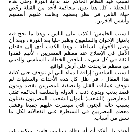
تسبب فيه النظام الحاكم منذ بداية الثورة وحتى هذه
اللحظة ، كل هذا بدون محاكمة لأحد من القتلة رخّص
حياة الناس في نظر بعضهم وهانت عليهم أنفسهم
وأنفس الآخرين.
السبب الخامس: الكذب على الناس ، وهذا ما نجح فيه
بامتياز الاخوان والسلفيون وظهر جليا بعد الثورة ، وبعد أن
وصل الأخوان للسلطة ، وهذا الكذب أدى إلى فقدان
الأمل في الإصلاح عند معظم المصريين ، لأنهم فقدوا
الثقة في كل شيء ، لتناقض الخطاب السياسي والديني
مع معظم ما يحدث على أرض الواقع.
السبب السادس: إراقة الدماء التي لم تتوقف حتى كتابة
هذا المقال ، في ظل كل هذه الأحداث والسلبيات لم
تتوقف عمليات القتل والتصفية للمصريين بقصد وبدون
قصد بذنب وبدون ذنب ، الدولة والسلطة الحاكمة تقتل
المعارضين (الشعب) بأموال الشعب ، المصريون يقتتلون
بسبب حالة الجنون التي سيطرت عليهم جميعا وفشل
معظم المصريين في السيطرة على انفعالاته لكل ما
سبق من أسباب.
أعتقد بل أؤكد أن أي نظام سياسي فاسد سيكون في