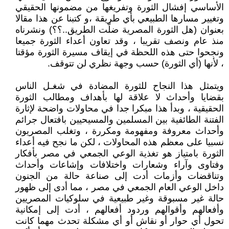
الأساسي إفشال الثورة وتفريغها من مضمونها الحقيقي
وتغيير مسارها الطبيعي بأي طريقة ،و كتبنا عن هذا مقالا
بعنوان (هل الثورة المصرية ضلّت الطريق..؟؟) ونشرناه
منذ عام ونصف تقريبا ، وقد تعاون أعداء الثورة جميعا
ونجحوا حتى هذه اللحظة في إيقاف مسيرة الثورة مؤقتا
، لأنها (أي الثورة) حسب وجهة نظري لن تتوقف.
ويتمثل هذا النجاح للثورة المضادة في شغـل الناس
بقضايا وأحداث لا علاقة لها بأهداف ومطالب الثورة
الحقيقية ، وبدأ هذا مبكرا جدا في محاولات واضحة لإثارة
الفتنة الطائفية بين المسلمين والمسيحيين بافتعال جرائم
وأحداث معروفة ومفهومة ومكررة ، وتغلب المصريون
نسبيا على معظم هذه المحاولات ، لكن ما نجح فيه أعداء
الثورة بامتياز هو تغذية الوعي الجمعي في مصر بأفكار
وفتاوى وآراء وشعارات واختلافات وإشاعات وأحداث
وتناقضات وأزمات أدت إلى صناعة حالة من الجنون
داخل الوعي العام الجمعي في مصر ، مما أدى إلى ظهور
حالة غير مسبوقة وغير طبيعية في سلوكيات المصريين
وأفعالهم وأقوالهم وردود أفعالهم ، أدت إلى إمكانية
تحول أي حوار أو نقاش أو أي مشكلة تحدث مهما كانت