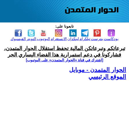
تابعونا على:
بودكاست
بنترست
تيلكرام
لينكدإن
الانستغرام
اليوتيوب
التويتر
الفيسبوك
تبرعاتكم وتبرعاتكن المالية تحفظ استقلال الحوار المتمدن،
فشاركونا في دعم استمرارية هذا الفضاء اليساري الحر
[اشترك في قناة ‫«الحوار المتمدن» على اليوتيوب]
الحوار المتمدن - موبايل
الموقع الرئيسي