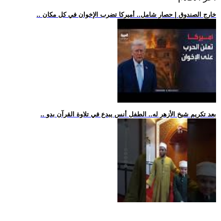
.. خارج الصندوق | حصار شامل.. أميركا تضرب الإخوان في كل مكان
.. بعد تكريم شيخ الأزهر له.. الطفل أنس يبدع في تلاوة القرآن بدو