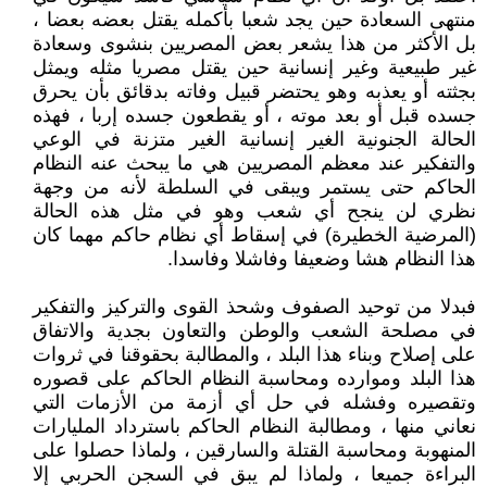
منتهى السعادة حين يجد شعبا بأكمله يقتل بعضه بعضا ،
بل الأكثر من هذا يشعر بعض المصريين بنشوى وسعادة
غير طبيعية وغير إنسانية حين يقتل مصريا مثله ويمثل
بجثته أو يعذبه وهو يحتضر قبيل وفاته بدقائق بأن يحرق
جسده قبل أو بعد موته ، أو يقطعون جسده إربا ، فهذه
الحالة الجنونية الغير إنسانية الغير متزنة في الوعي
والتفكير عند معظم المصريين هي ما يبحث عنه النظام
الحاكم حتى يستمر ويبقى في السلطة لأنه من وجهة
نظري لن ينجح أي شعب وهو في مثل هذه الحالة
(المرضية الخطيرة) في إسقاط أي نظام حاكم مهما كان
هذا النظام هشا وضعيفا وفاشلا وفاسدا.
فبدلا من توحيد الصفوف وشحذ القوى والتركيز والتفكير
في مصلحة الشعب والوطن والتعاون بجدية والاتفاق
على إصلاح وبناء هذا البلد ، والمطالبة بحقوقنا في ثروات
هذا البلد وموارده ومحاسبة النظام الحاكم على قصوره
وتقصيره وفشله في حل أي أزمة من الأزمات التي
نعاني منها ، ومطالبة النظام الحاكم باسترداد المليارات
المنهوبة ومحاسبة القتلة والسارقين ، ولماذا حصلوا على
البراءة جميعا ، ولماذا لم يبق في السجن الحربي إلا