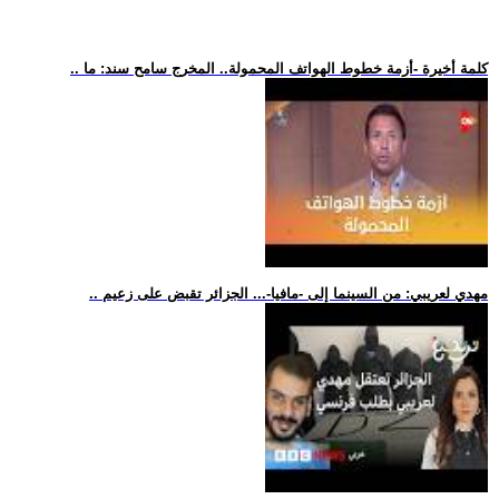
.. كلمة أخيرة -أزمة خطوط الهواتف المحمولة.. المخرج سامح سند: ما
.. مهدي لعريبي: من السينما إلى -مافيا-... الجزائر تقبض على زعيم