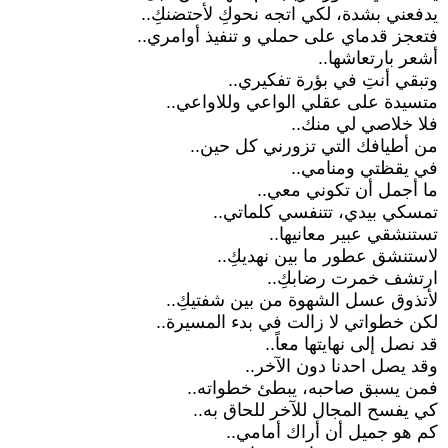
يدفعني بشدة، لكي اتجه نحوكِ لأحتضنكِ..
فتعجز قدماي على حملي و تنفيذ أوامري..
أشعر بارتعاشها..
وتبقي أنتِ في بؤرة تفكيري..
متسيدة على عقلي الواعي وللاواعي..
فلا خلاصي لي منك..
من أطيافك التي تزورني كل حين..
في يقظتي ومنامي..
ما أجمل أن تكوني معي..
تمسكي بيدي، تتنفسي كلماتي..
تستنشقي عبير معانيها..
لاستنشق عطور ما بين نهديكِ..
ارتشف خمرت رضابكِ..
لأتذوق عسل الشهوة من بين شفتيكِ..
لكن خطواتي لا زالت في بدء المسيرة..
قد نصل إلى نهايتها معاً..
وقد يصل احدنا دون الآخر..
فمن يسبق صاحبه، يبطئ خطواته..
كي يفسح المجال للآخر للحاق به..
كم هو جميل أن أراك أمامي..