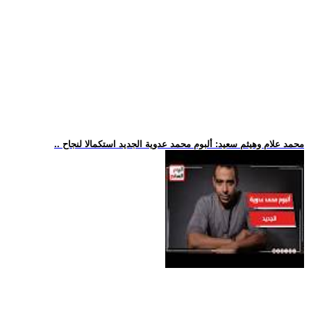
.. محمد علام وهيثم سعيد: ألبوم محمد عدوية الجديد استكمالا لنجاح