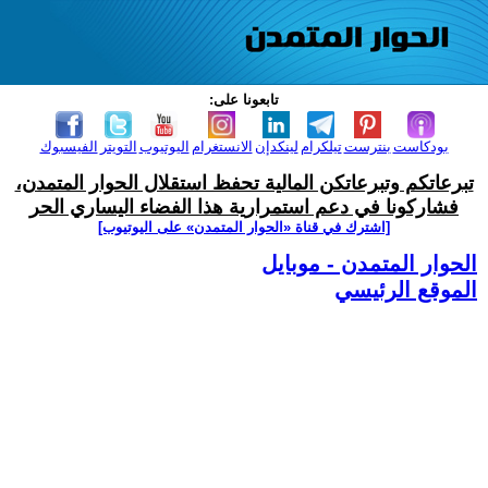
تابعونا على:
بودكاست
بنترست
تيلكرام
لينكدإن
الانستغرام
اليوتيوب
التويتر
الفيسبوك
تبرعاتكم وتبرعاتكن المالية تحفظ استقلال الحوار المتمدن،
فشاركونا في دعم استمرارية هذا الفضاء اليساري الحر
[اشترك في قناة ‫«الحوار المتمدن» على اليوتيوب]
الحوار المتمدن - موبايل
الموقع الرئيسي