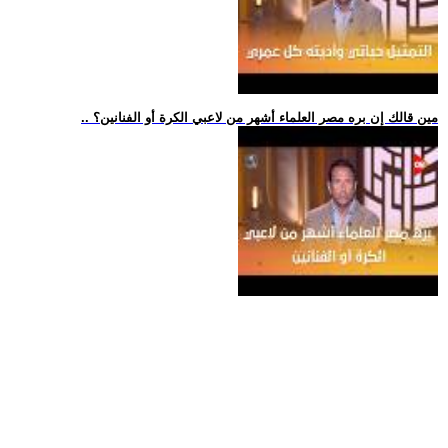
.. مين قالك إن بره مصر العلماء أشهر من لاعبي الكرة أو الفنانين؟