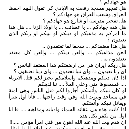
هو جهادكم ؟
هل تفجير مسجد رفعت به الايادي كي تقول اللهم احفظ
العراق وشعب العراق هو جهادكم ؟
هل تفجير مدرسة او شارع هو جهادكم ؟
هل هذه جهادكم ... يا عصائب ... يا اولاد الزنا .... هل هذا
ما امركم به مذهبكم او دينكم او نبيكم او ربكم الذي
تعبدون ؟
هل هذا معتقدكم ... سحقا لما تعتقدون ..
العن مذاهبكم ... والعن دينكم ... والعن كل معتقد
تعتقدون به .
هل ربكم ايران هي من ارضعتكم هذا المعتقد البائس ؟
اي ربا تعبدون ... واي نبيا تحتذون ... واي دينا تعتنقون ؟
اذا كان دينكم ومذهبكم واسلامكم يجيز لكم قتل الابرياء
.... فسمعوها مني وعلى الملأ .... تبا لدينكم
لو كان نبيكم وأئمتكم أجازوا لكم قتل الناس وهي امنة
في مساجد وبيوت الله وفي وقت راحتها ... فأنا اول يتبرأ
ويقاتل نبيكم وأئمتكم.
اذا كانت هذه هي عقائد السماء واديانه ومذاهبه .... فا انا
اول من يكفر بكل هذه
ان هدم بيت الله عند الله اهون من قتل امرأ مؤمن .....!!
الى متى يبقى العراقيين يسكتون عن اولاد الزنا امثال