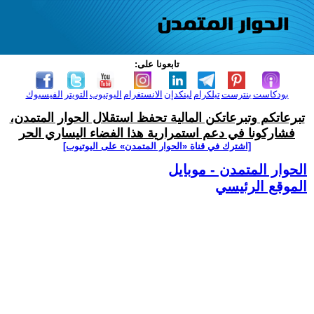
تابعونا على:
بودكاست
بنترست
تيلكرام
لينكدإن
الانستغرام
اليوتيوب
التويتر
الفيسبوك
تبرعاتكم وتبرعاتكن المالية تحفظ استقلال الحوار المتمدن،
فشاركونا في دعم استمرارية هذا الفضاء اليساري الحر
[اشترك في قناة ‫«الحوار المتمدن» على اليوتيوب]
الحوار المتمدن - موبايل
الموقع الرئيسي