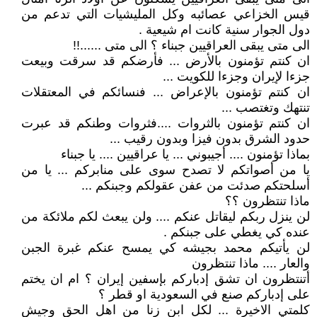
قيس الخزاعي عصائبه وكل المليشيات التي تدعم من
دول الجوار سنية كانت ام شيعية .
الى متى يبقى العراقيين جبناء ؟ الى متى ......!!
ان كنتم تؤمنون بالأرض ... فأرضكم قد سرقت وبيعت
جزءا لإيران وجزءا للكويت ...
ان كنتم تؤمنون بالإعراض ... فنسائكم في المعتقلات
تنتهك وتغتصب ...
ان كنتم تؤمنون بالثروات ....فثروات وطنكم قد عبرت
حدود الشرق بدون فيزا وبدون رقيب ...
بماذا تؤمنون .... أجيبوني ... يا عراقيين .... يا جبناء
يا من أصواتكم لا تصدح سوى على منابركم ... يا من
أسلحتكم صدئت من عفن عقولكم وجبنكم ...
ماذا تنتظرون ؟؟
لن ينزل ربكم ليقاتل عنكم .... ولن يبعث لكم ملائكة من
عنده كي يغطي على جبنكم .
لن يأتيكم محمد بجيشه كي يمسح عنكم غبرة الجبن
والعار .... ماذا تنتظرون
أتنتظرون ان تشق إدباركم بإسفين إيران ؟ ام ان يختم
على إدباركم صنع في السعودية او قطر ؟
كلمتي الاخيرة ... لكل ابن زنا من اهل الحق وجيش