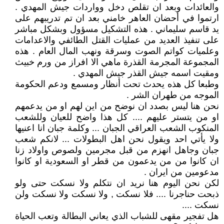
والعائدات وبعد ان تقلص دخل وواردات جيش المهدي .
ارتموا في أحضان العاهر خامني بعد ان تم تدريبهم على
يد قاسم سليماني . هذه التشكيل مسؤول وبشكل مباشر
على تنفيذ العديد من عمليات القتل الطائفي والاعدامات
وعلميات كواتم الصوت وسرقة ونهب المال العام . هذه
المجموعة المجرمة القذرة ماهي الا افراز من ورم خبيث
ومقيت اسمه جيش القذر جيش المهدي .
وطبعا كل هذه يحدث تحت أنظار ومسمع ودعم الحكومة
الموجه من طهران الشر .
نحن هنا ليس بصدد ان نوضح من اين لهم او من يدعمهم
او من يتستر عليهم .... كل هذا واضح للعيان وللشعب
المنكوب الشعب العراقي الجبان ... وكلمة جبان انا اعنيها
ولا يأتي احد ويقول نحن اهل البطولات ... لانكم شعب
جبان وجاهل انهزم من قبل مجرمين ولصوص واولاد زنا
ان كانوا من من يدعمون من قطر او السعودية او كانوا
مدعومين من ايران .
لكن نحن اليوم هنا نريد ان نتكلم ولا نسكت حتى ولو
ذبحت حناجرنا .... فلا نسكت , ولا نسكت ولا نسكت ولن
نسكت ....
هل تفجير مقهى للشباب الذي يعاني البطالة وتعب الحياة