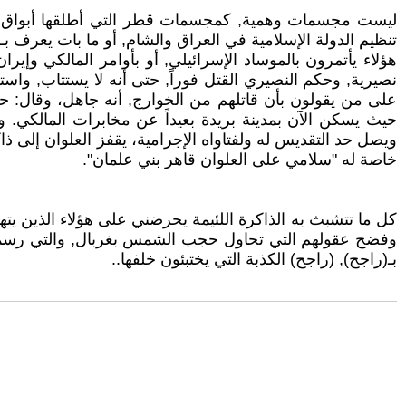
ليست مجسمات وهمية, كمجسمات قطر التي أطلقها أبواق النظ
تنظيم الدولة الإسلامية في العراق والشام, أو ما بات يعرف ب
هؤلاء يأتمرون بالموساد الإسرائيلي, أو بأوامر المالكي وإي
نصيرية, وحكم النصيري القتل فوراً, حتى أنه لا يستتاب, واست
على من يقولون بأن قاتلهم من الخوارج, أنه جاهل، وقال: حت
حيث يسكن الآن بمدينة بريدة بعيداً عن مخابرات المالكي. 
ويصل حد التقديس له ولفتاواه الإجرامية، يقفز العلوان إلى 
خاصة له "سلامي على العلوان قاهر بني علمان".
كل ما تتشبث به الذاكرة اللئيمة يحرضني على هؤلاء الذين يتهم
وفضح عقولهم التي تحاول حجب الشمس بغربال, والتي رسمت بمخ
بـ(راجح), (راجح) الكذبة التي يختبئون خلفها..