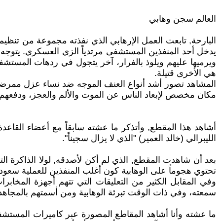
العالم سجن وهابي
البارحة, تابعت العمل الإرهابي الذي نفذته مجموعة من تنظيم 
يدخل أحد المنفذين المستشفى مرتدياً الزي العسكري. يتوجه
ويرميها عليهم ويلوذ بالفرار، آخر يتجول في ردهات المستش
هي الأخرى قتيلة.
المشاهد تصور أشد أنواع العنف الموجه ضد نساء عزل ممرضات
مكان مخصص لإبعاد الناس عن الموت والألم والعجز، ودفعهم نحو
الليبرالي (خالد العمير) "الذي لا يزال سجيناً".
بعد أن شاهدت المقطع, الذي لم أكن لأصدقه, لولا الذاكرة الت
تحتوي هجوماً على الوهابية كون أغلب المنفذين للعملية سعودي
وفي المقابل الكثير من التعليقات التي تتهم أجهزة المخابر
سمعته، وفي ذات الوقت تبرئة الوهابية ومن أسمتهم بالمجاهدي
ما عشته وأنا أشاهد المقاطع المصورة عبر كاميرات المستشفى،