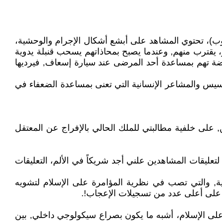
تيوب)، تحتوي المشاهد على أبشع أشكال الإجرام والوحشية،
يقترب منهم, وعندما يصبح بمحاذاتهم يسحب قنبلة يدوية
ضة تهم بمساعدة أحد المرضى عند سيارة إسعاف, فيرديها
يس والمشاعر الإنسانية التي تعنى بمساعدة الضعفاء في
وأتذكر ما عشته سابقاً مع أعضاء القاعدة في سجون السعودية، بعد أن اعتُقلت في العام 2009 لعامين, على خلفية مطالبتي للملك الحالي بالإفراج عن المعتقل
تعليقات المشاهدين علني أجد شريكاً في الألم، التعليقات
لية, والتي تصب في نظرية المؤامرة على الإسلام لتشويه
ت على أعلى عدد من تسجيلات الإعجاب!.
 على الإسلام، أشبه ما يكون بصراع سيكولوجي داخلي, بين