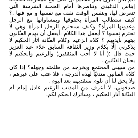
إيناس الدغيدي وتناصرها أمام الحملة الشرسة الّتي
تتعرض لها، وبنفس الوقت تقف مع نفسها و مع فنها .؟
كيف ستطالب المرأة بحقوقها وبمساواتها مع الرجل
وعدوتها المرأة؟ وكيف سيحترم الرجل المرأة وهي لا
تحترم نفسها ؟ أيعقل هذا الكلام ،أيعقل أن يهدم الفنّانون
بيتهم بأيديهم ؟ كلام الزعيم وكلام الفنّانة آثار الحكيم لا
يذكرني إلّا بكلام وزير الثقافة السابق علاء عبد العزيز
حيث قال :( أنا لا أحب المثقفين) والزعيم والحكيم لا
يحبان الفنّانين .
من سيبني المجتمع ويخرجه من ظلمته وجهله؟ إذا كان
كلام الفنانين متدنيّاً لهذه الدرجة ، فلا عتب على غيرهم ،
ولا يحق لنا أن نلوم منتقديهم بعد اليوم .
صدقوني، لا أعرف من المذنب الزعيم عادل إمام أم
الفنّانة آثار الحكيم ، وسأترك الحكم لكم.