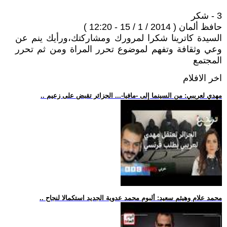
3 - شكر
حافظ ألمان ( 2014 / 1 / 15 - 12:20 )
السيدة كاترينا شكرا لمرورك ومشاركتك،ورأيك ينم عن
وعي وثقافة وتفهم لموضوع تحرر المراة ومن ثم تحرر
المجتمع
اخر الافلام
.. مهدي لعريبي: من السينما إلى -مافيا-... الجزائر تقبض على زعيم
.. محمد علام وهيثم سعيد: ألبوم محمد عدوية الجديد استكمالا لنجاح