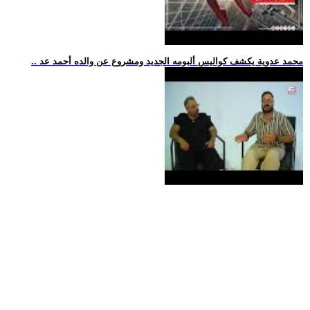
.. محمد عدوية يكشف كواليس ألبومه الجديد ومشروع عن والده أحمد عد