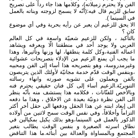
الفن ولا يحترم زميلاته)، وكلامها هذا جاء رداً على تصريح
سابق للزيم قال فيه:(أنّه لا يسمح لزوجته وبناته بالعمل
في السينما ).
الا يحق للزعيم أن يعبر عن رأيه بحرية وفي أي موضوع
كان ؟
بالتأكيد ، ولكن للزعيم شعبيّة واسعة في كل العالم
العربي ولا يوجد أحد في منطقتنا الّا ويعرفه ويشاهد
اعماله الفنية،وكل كلمة ينطقها، لها وزنها وتأثيرها، وهذا
ما يجب أن يمنع الزعيم من الإدلاء بتصريحات عشوائية
وغيرمدروسة، وهو بتصريحه هذا أساء إلى الفن ومحبيه
،وبنفس الوقت قدّم خدمة مجانيّة لأولئك الذين يتربصون
بالفن ويعملون على تشويه صورته وانهاء رسالته
التنويريّة.الزعيم أساء إلى كل فنان حقيقي يحترم فنه
وبالأخص للفنّانات ، فكلامه هذا يستشف منه بأنّه ينظر
الى الفن نظرة دونيّة بعيدة عن الاخلاق ، وهذا ما دفعه
الى إبعاد ابنته عن هذا الحقل ودفعها الى حقل أخر أكثر
التزاماً وأخلاقاً، وفي نفس الوقت سمح لاثنين من أولاده
الذكور بالعمل في السينما،وهو بذلك يكيل بمكيالين في
نطاق اسرته الصغيرة و بنفس الوقت يطالب بتغير
المجتمع وبالمساواة والعدالة بين أبنائه.ما هذا التناقض