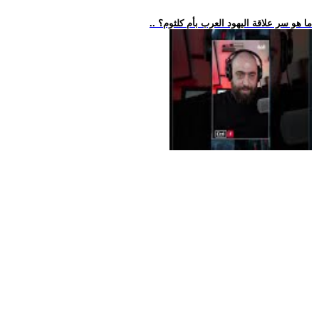
.. ما هو سر علاقة اليهود العرب بأم كلثوم؟