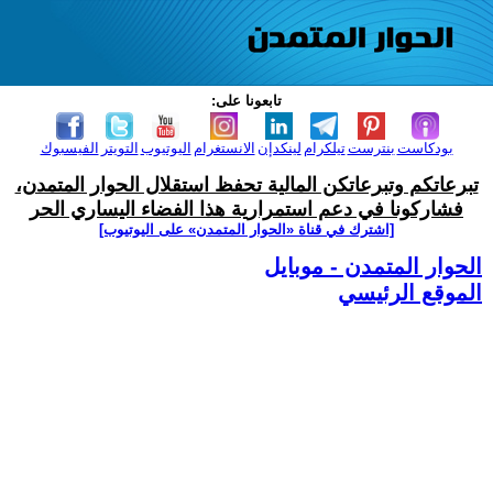
تابعونا على:
بودكاست
بنترست
تيلكرام
لينكدإن
الانستغرام
اليوتيوب
التويتر
الفيسبوك
تبرعاتكم وتبرعاتكن المالية تحفظ استقلال الحوار المتمدن،
فشاركونا في دعم استمرارية هذا الفضاء اليساري الحر
[اشترك في قناة ‫«الحوار المتمدن» على اليوتيوب]
الحوار المتمدن - موبايل
الموقع الرئيسي