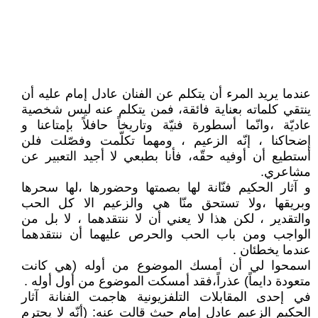
عندما يريد المرء أن يتكلم عن الفنان عادل إمام عليه أن
ينتقي كلماته بعناية فائقة، فمن يتكلم عنه ليس شخصية
عاديّة ،وانّما أسطورة فنيّة وتاريخاً حافلاً بإمتاعنا و
إضحاكنا ، إنّه الزعيم ، ومهما تكلّمت وفصّلت فلن
أستطيع أن أوفيه حقّه، فأنا بطبعي لا أجيد التعبير عن
مشاعري.
و آثار الحكيم فنّانة لها بصمتها وحضورها ،لها سحرها
وبريقها ،ولا تستحق منّا هي والزعيم الا كل الحب
والتقدير ، لكن هذا لا يعني أن لا ننتقدهما ، لا بل من
الواجب ومن باب الحب والحرص عليهما أن ننتقدهما
عندما يخطئان .
اسمحوا لي أن أمسك الموضوع من أوله (هي كانت
متعودة دايماً) عذراً،فقد أمسكت الموضوع من أول أوله .
في إحدى المقابلات التلفزيونية هاجمت الفنانة آثار
الحكيم الزعيم عادل إمام حيث قالت عنه: (أنّه لا يحترم