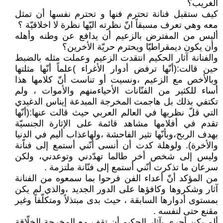
الغريب؟
كيف ستقبل فنانة تحترم فنها و تحترم نفسها أن تمثل
معه وهي تعرف مسبقاً انّ نظرته اليّها نظرة لا اخلاقيّة ؟
أليس من المفترض بالزعيم أن يدافع عن وطنه وأهله
وأن يكون ديمقراطيّا ويحترم حريّة الأخرين؟
والفنانة آثار الحكيم انتقدت الزعيم وعملت مثله بالضبط
حين قالت:(أنّها ترفض أدوار الأغراء )علماً أنّها مثلتها
وبالأخص مع الزعيم ،ونسيت أو تناست أنّ كلامها هذا
أساء للكثير من الفنّانات الأحياءمنهم والأموات ، ولم
تكتفي بذلك بل هاجمت المخرجة المبدعة إيناس الدغيدي
التي قلّ نظريها في العالم العربي حيث قالت عنها:(أنّها
تقدم في أفلامها مشاهد قائمة على الإثارة الجنسيّة
بهدف الربح،وبأنّها تثير الفاحشة ،ولهاعذاب أليم في الدنيا
والأخرة). ولوهلة كدت أن أنسى أنّني أستمع إلى فناّنة
وليس إلى شخص أخر طالما تهدّدني وتوعدني، ولكن
سرعان ما تذكرت أنّني أستمع إلى فنّانة ملتزمة .
من المؤكد أنّ أعداء الفن فرحوا بما سمعوه من الفنانة
آثار وشكروها وكافؤها على الدور الجديد ،والذي لم يكن
بمستوى أدوارها السابقة ، حيث بدى مبتذلاً ومتكلّفاً وغير
مقنع حتى لنفسه .
ألم يكن أحرى بآثار الحكيم أن تقف مع المخرجة الخلّاقة