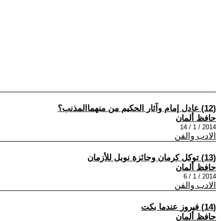
(12) عادل إمام وآثار الحكيم من منهماالمذنب؟
حافظ ألمان
2014 / 1 / 14
الادب والفن
(13) توكل كرمان وجائزة نوبل للأزمان
حافظ ألمان
2014 / 1 / 6
الادب والفن
(14) فيروز عندما بكت
حافظ ألمان