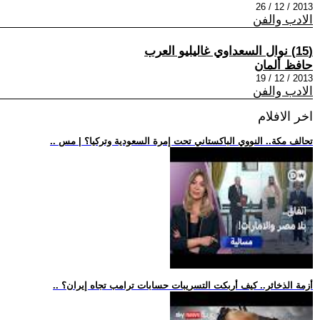
2013 / 12 / 26
الادب والفن
(15) نوال السعداوي غاليليو العرب
حافظ ألمان
2013 / 12 / 19
الادب والفن
اخر الافلام
.. تحالف مكة.. النووي الباكستاني تحت إمرة السعودية وتركيا؟ | مس
.. أزمة الذخائر.. كيف أربكت التسريبات حسابات ترامب تجاه إيران؟