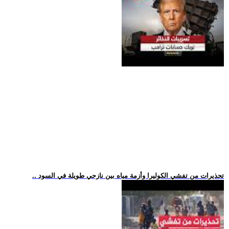
.. تحذيرات من تفشي الكوليرا وأزمة مياه بين نازحي طويلة في السود