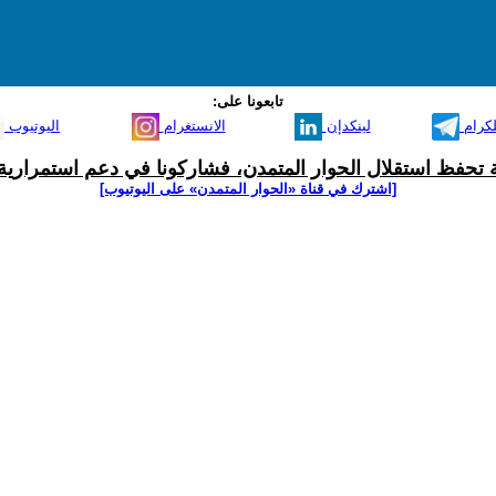
تابعونا على:
لكرام
لينكدإن
الانستغرام
اليوتيوب
ية تحفظ استقلال الحوار المتمدن، فشاركونا في دعم استمرارية 
[اشترك في قناة ‫«الحوار المتمدن» على اليوتيوب]