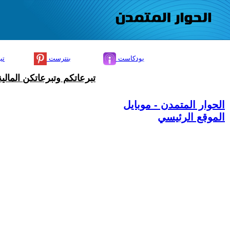
بودكاست
بنترست
تي
تبرعاتكم وتبرعاتكن المال
الحوار المتمدن - موبايل
الموقع الرئيسي