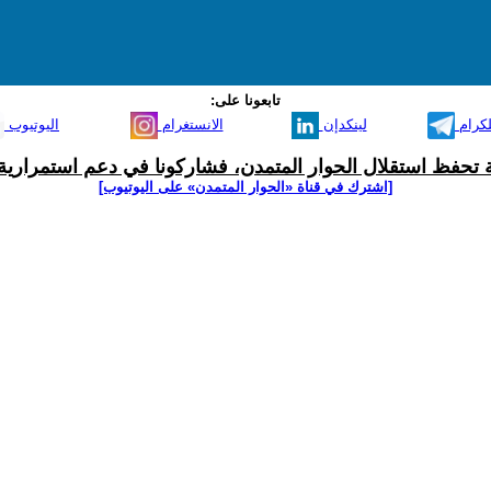
تابعونا على:
لكرام
لينكدإن
الانستغرام
اليوتيوب
ية تحفظ استقلال الحوار المتمدن، فشاركونا في دعم استمرارية 
[اشترك في قناة ‫«الحوار المتمدن» على اليوتيوب]