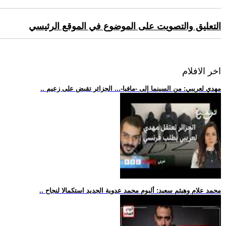
التعليق والتصويت على الموضوع في الموقع الرئيسي
اخر الافلام
.. مهدي لعريبي: من السينما إلى -مافيا-... الجزائر تقبض على زعيم
.. محمد علام وهيثم سعيد: ألبوم محمد عدوية الجديد استكمالا لنجاح