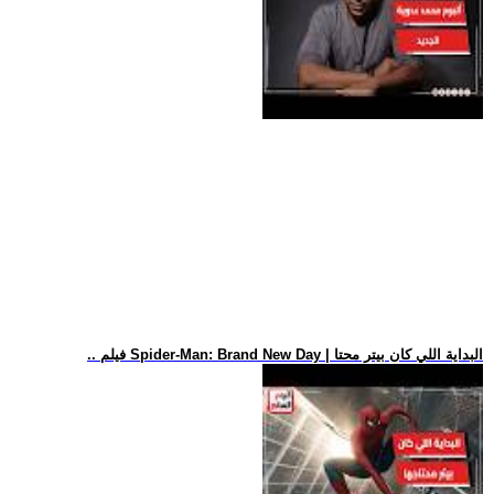
.. فيلم Spider-Man: Brand New Day | البداية اللي كان بيتر محتا