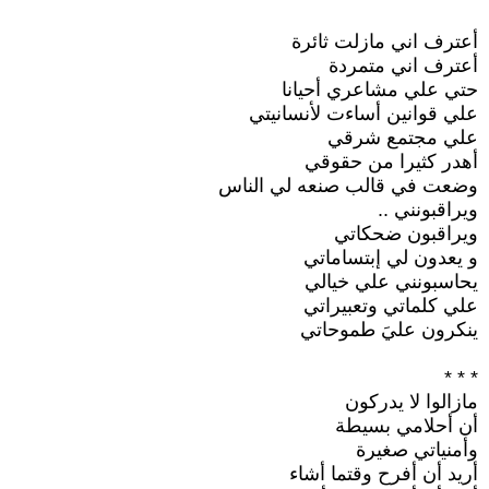
أعترف اني مازلت ثائرة
أعترف اني متمردة
حتي علي مشاعري أحيانا
علي قوانين أساءت لأنسانيتي
علي مجتمع شرقي
أهدر كثيرا من حقوقي
وضعت في قالب صنعه لي الناس
ويراقبونني ..
ويراقبون ضحكاتي
و يعدون لي إبتساماتي
يحاسبونني علي خيالي
علي كلماتي وتعبيراتي
ينكرون عليَ طموحاتي
* * *
مازالوا لا يدركون
أن أحلامي بسيطة
وأمنياتي صغيرة
أريد أن أفرح وقتما أشاء