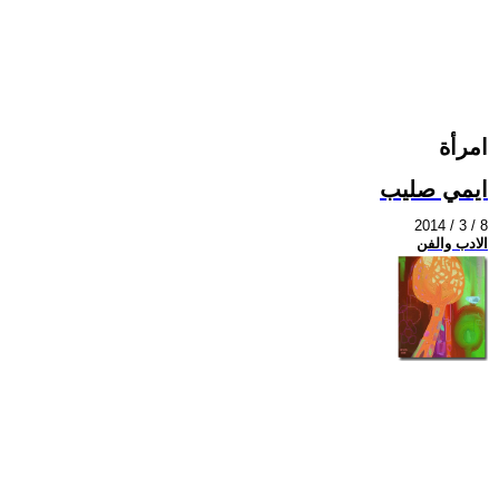
امرأة
ايمي صليب
2014 / 3 / 8
الادب والفن