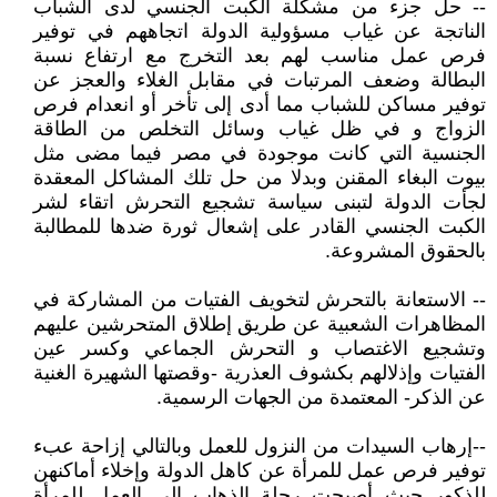
-- حل جزء من مشكلة الكبت الجنسي لدى الشباب
الناتجة عن غياب مسؤولية الدولة اتجاههم في توفير
فرص عمل مناسب لهم بعد التخرج مع ارتفاع نسبة
البطالة وضعف المرتبات في مقابل الغلاء والعجز عن
توفير مساكن للشباب مما أدى إلى تأخر أو انعدام فرص
الزواج و في ظل غياب وسائل التخلص من الطاقة
الجنسية التي كانت موجودة في مصر فيما مضى مثل
بيوت البغاء المقنن وبدلا من حل تلك المشاكل المعقدة
لجأت الدولة لتبنى سياسة تشجيع التحرش اتقاء لشر
الكبت الجنسي القادر على إشعال ثورة ضدها للمطالبة
بالحقوق المشروعة.
-- الاستعانة بالتحرش لتخويف الفتيات من المشاركة في
المظاهرات الشعبية عن طريق إطلاق المتحرشين عليهم
وتشجيع الاغتصاب و التحرش الجماعي وكسر عين
الفتيات وإذلالهم بكشوف العذرية -وقصتها الشهيرة الغنية
عن الذكر- المعتمدة من الجهات الرسمية.
--إرهاب السيدات من النزول للعمل وبالتالي إزاحة عبء
توفير فرص عمل للمرأة عن كاهل الدولة وإخلاء أماكنهن
للذكور حيث أصبحت رحلة الذهاب إلى العمل للمرأة