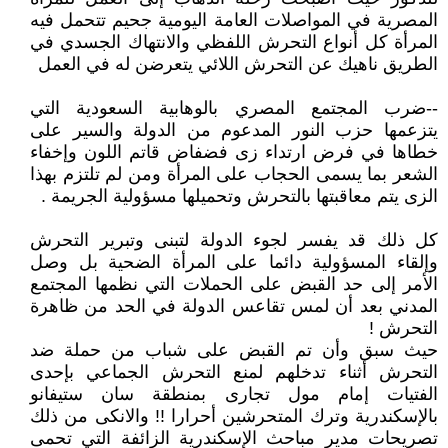
المصرية في المواصلات العامة اليومية جحيم تتحمل فيه
المرأة كل أنواع التحرش اللفظي والانتهاك الجسدي في
الطريق ناهيك عن التحرش اللائي يتعرضن له في العمل
--ضرب المجتمع المصري بالوهابية السعودية التي
يتزعمها حزب النور المدعوم من الدولة والسير على
خطاها في فرض ارتداء زى فضفاض قاتم اللون وإخفاء
الشعر بما يسمى الحجاب على المرأة ومن لم تلتزم بهذا
الزى يتم معاقبتها بالتحرش وتحميلها مسؤولية الجريمة .
كل ذلك قد يفسر لجوء الدولة لتبنى وتبرير التحرش
وإلقاء المسؤولية دائما على المرأة الضحية بل وصل
الأمر إلى حد القبض على الحملات التي نظمها المجتمع
المدني بعد أن لمس تقاعس الدولة في الحد من ظاهرة
التحرش !
حيث سبق وأن تم القبض على شباب من حملة ضد
التحرش أثناء تدخلهم لمنع التحرش الجماعي بإحدى
الفتيات إمام مول تجارى بمنطقة سان ستيفانو
بالإسكندرية وترك المتحرشين أحرارا !! والانكى من ذلك
تصريحات مدير مباحث الإسكندرية الزائفة التي تحمى