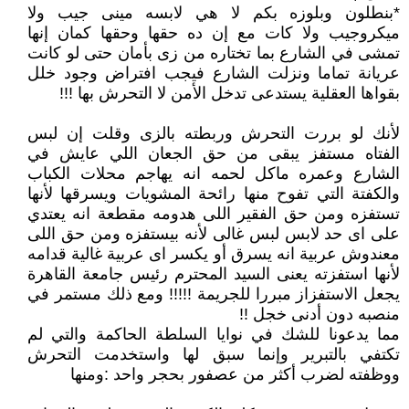
*بنطلون وبلوزه بكم لا هي لابسه مينى جيب ولا
ميكروجيب ولا كات مع إن ده حقها وحقها كمان إنها
تمشى في الشارع بما تختاره من زى بأمان حتى لو كانت
عريانة تماما ونزلت الشارع فيجب افتراض وجود خلل
بقواها العقلية يستدعى تدخل الأمن لا التحرش بها !!!
لأنك لو بررت التحرش وربطته بالزى وقلت إن لبس
الفتاه مستفز يبقى من حق الجعان اللي عايش في
الشارع وعمره ماكل لحمه انه يهاجم محلات الكباب
والكفتة التي تفوح منها رائحة المشويات ويسرقها لأنها
تستفزه ومن حق الفقير اللى هدومه مقطعة انه يعتدي
على اى حد لابس لبس غالى لأنه بيستفزه ومن حق اللى
معندوش عربية انه يسرق أو يكسر اى عربية غالية قدامه
لأنها استفزته يعنى السيد المحترم رئيس جامعة القاهرة
يجعل الاستفزاز مبررا للجريمة !!!!! ومع ذلك مستمر في
منصبه دون أدنى خجل !!
مما يدعونا للشك في نوايا السلطة الحاكمة والتي لم
تكتفي بالتبرير وإنما سبق لها واستخدمت التحرش
ووظفته لضرب أكثر من عصفور بحجر واحد :ومنها