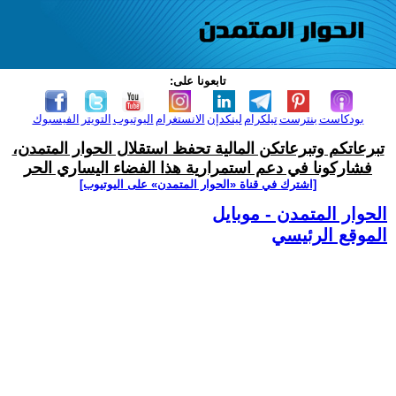
تابعونا على:
بودكاست
بنترست
تيلكرام
لينكدإن
الانستغرام
اليوتيوب
التويتر
الفيسبوك
تبرعاتكم وتبرعاتكن المالية تحفظ استقلال الحوار المتمدن،
فشاركونا في دعم استمرارية هذا الفضاء اليساري الحر
[اشترك في قناة ‫«الحوار المتمدن» على اليوتيوب]
الحوار المتمدن - موبايل
الموقع الرئيسي