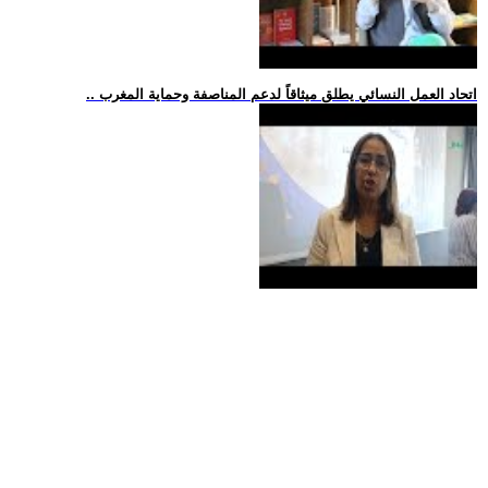
.. اتحاد العمل النسائي يطلق ميثاقاً لدعم المناصفة وحماية المغرب