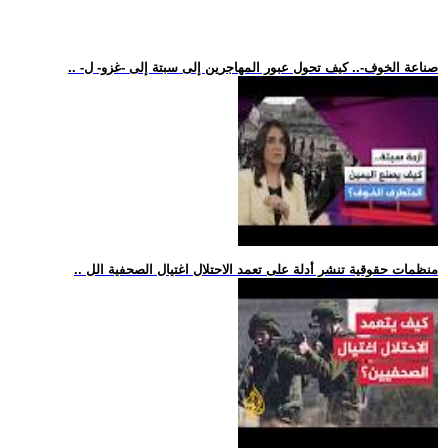
.. -صناعة الخوف-.. كيف تحول عبور المهاجرين إلى سبتة إلى -غزو- ل
.. منظمات حقوقية تنشر أدلة على تعمد الاحتلال اغتيال الصحفية الل