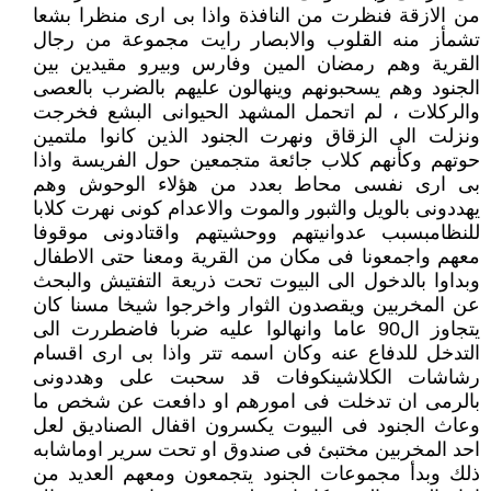
من الازقة فنظرت من النافذة واذا بى ارى منظرا بشعا
تشمأز منه القلوب والابصار رايت مجموعة من رجال
القرية وهم رمضان المين وفارس وبيرو مقيدين بين
الجنود وهم يسحبونهم وينهالون عليهم بالضرب بالعصى
والركلات ، لم اتحمل المشهد الحيوانى البشع فخرجت
ونزلت الى الزقاق ونهرت الجنود الذين كانوا ملتمين
حوتهم وكأنهم كلاب جائعة متجمعين حول الفريسة واذا
بى ارى نفسى محاط بعدد من هؤلاء الوحوش وهم
يهددونى بالويل والثبور والموت والاعدام كونى نهرت كلابا
للنظامبسبب عدوانيتهم ووحشيتهم واقتادونى موقوفا
معهم واجمعونا فى مكان من القرية ومعنا حتى الاطفال
وبداوا بالدخول الى البيوت تحت ذريعة التفتيش والبحث
عن المخربين ويقصدون الثوار واخرجوا شيخا مسنا كان
يتجاوز ال90 عاما وانهالوا عليه ضربا فاضطررت الى
التدخل للدفاع عنه وكان اسمه تتر واذا بى ارى اقسام
رشاشات الكلاشينكوفات قد سحبت على وهددونى
بالرمى ان تدخلت فى امورهم او دافعت عن شخص ما
وعاث الجنود فى البيوت يكسرون اقفال الصناديق لعل
احد المخربين مختبئ فى صندوق او تحت سرير اوماشابه
ذلك وبدأ مجموعات الجنود يتجمعون ومعهم العديد من