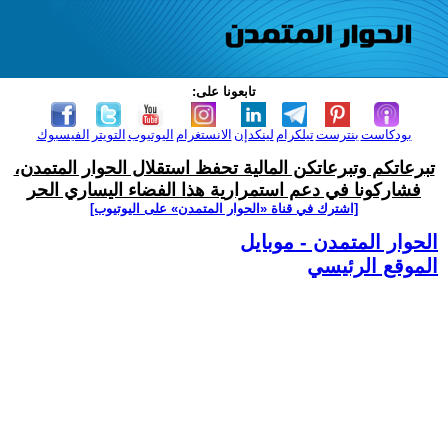
تابعونا على:
بودكاست
بنترست
تيلكرام
لينكدإن
الانستغرام
اليوتيوب
التويتر
الفيسبوك
تبرعاتكم وتبرعاتكن المالية تحفظ استقلال الحوار المتمدن،
فشاركونا في دعم استمرارية هذا الفضاء اليساري الحر
[اشترك في قناة ‫«الحوار المتمدن» على اليوتيوب]
الحوار المتمدن - موبايل
الموقع الرئيسي