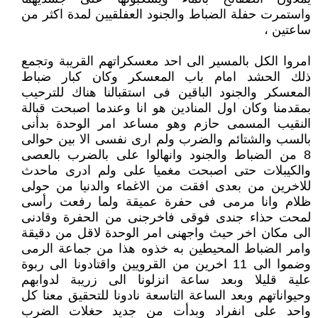
واستمرت حفلة الضباط والجنود العفلقيين لمدة اكثر من
ساعتين ،
امروا الكل بالمسير الى احد معسكراتهم القريبة وتجمع
ذلك الحشد امام باب المعسكر وكان كبار ضباط
المعسكر والجنود الباقين فى استقبالنا هناك للترحيب
بمقدمنا وكان اول المنادين هو انا وعندما اصبحت قبالة
النقيب المسمى حازم وهو مساعد امر الوحدة بدأنى
بالسب والشتائم والضرب ولم ارى نفسى الا بين حوالى
8 من الضباط والجنود وانهالوا على بالضرب بالعصى
والكيبلات حتى اصبحت مغميا على ولم ادرى ماحدث
للاخرين من بعدى افقت من الاغماء والدنيا من حولى
ظلام وانا مرمى فى حفرة عميقة ولما رفعت رأسى
لمحت حذاء جندى فوقى فاخرجنى من الحفرة وقادنى
الى مكان اخر حيث واجهنى امر الوحدة لاقل من دقيقة
وامر الضباط المحيطين به خذوه هذا من جماعة الرمى
وضموا الى 11 اخرين من القرويين واقتادونا الى ربوة
علية قليلا وبعد ساعة انزلونا الى زريبة لدوابهم
وحيواناتهم وبعد الساعة التاسعة نادونا للتحقيق معنا كل
واحد على انفراد وبدأت من جديد حغلات الضرب