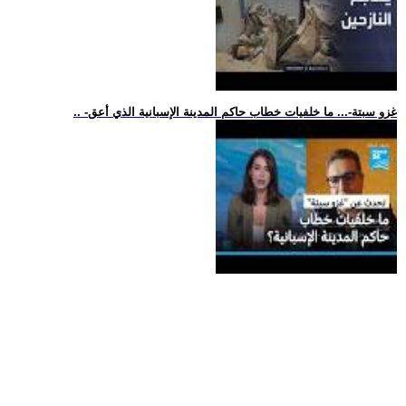
.. -غزو سبتة-... ما خلفيات خطاب حاكم المدينة الإسبانية الذي أعق