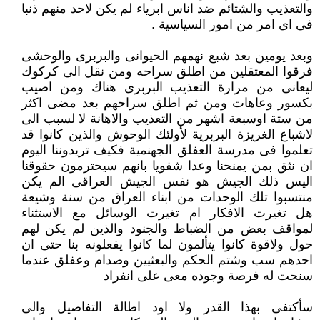
والتعذيب والشتائم ضد اناس ابرياء لم يكن لاحد منهم ذنبا
فى اى امر من امور السياسية .
وبعد يومين بعد شبع نهمهم الحيوانى والبربرى والوحشى
فرقوا المعتقلين من اطلق سراحه ومن نقل الى كركوك
ليعانى من مرارة التعذيب البربرى هناك ومن اصيب
بكسور وعاهات ومن ثم اطلق سراحهم بعد مضى اكثر
من ستة اوسبعة اشهر من التعذيب والاهانة لا لسبب الى
لاشباع الغريزة البربرية لأولئك الوحوش والذين كانوا قد
تعلموا فى مدرسة العفلق الجهنمية فكيف تريدوننا اليوم
ان نثق بمن يمنحنا وعدا شفويا بانهم سيحترمون حقوقنا
اليس ذلك الجيش هو نفس الجيش العراقى الم يكن
منتسبوا تلك الوحدات من ابناء العراق من سنة وشيعة
هل تغيرت الافكار ام تغيرت الوسائل مع الاستثناء
لمواقف بعض من الضباط والجنود والذين لم يكن لهم
حول ولاقوة كانوا يتألمون لما كانوا يفعلونه بنا حتى ان
احدهم سب وشتم الحكم والبعثيين وصدام وعفلق عندما
سنحت له فرصة وجوده معى على انفراد
سأكتفى بهذا القدر ولا اود اطالة التفاصيل والى