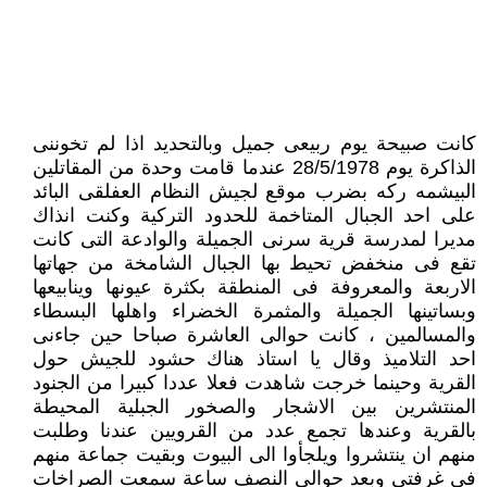
كانت صبيحة يوم ربيعى جميل وبالتحديد اذا لم تخوننى
الذاكرة يوم 28/5/1978 عندما قامت وحدة من المقاتلين
البيشمه ركه بضرب موقع لجيش النظام العفلقى البائد
على احد الجبال المتاخمة للحدود التركية وكنت انذاك
مديرا لمدرسة قرية سرنى الجميلة والوادعة التى كانت
تقع فى منخفض تحيط بها الجبال الشامخة من جهاتها
الاربعة والمعروفة فى المنطقة بكثرة عيونها وينابيعها
وبساتينها الجميلة والمثمرة الخضراء واهلها البسطاء
والمسالمين ، كانت حوالى العاشرة صباحا حين جاءنى
احد التلاميذ وقال يا استاذ هناك حشود للجيش حول
القرية وحينما خرجت شاهدت فعلا عددا كبيرا من الجنود
المنتشرين بين الاشجار والصخور الجبلية المحيطة
بالقرية وعندها تجمع عدد من القرويين عندنا وطلبت
منهم ان ينتشروا ويلجأوا الى البيوت وبقيت جماعة منهم
فى غرفتى وبعد حوالى النصف ساعة سمعت الصراخات