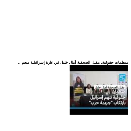
.. منظمات حقوقية: مقتل الصحفية آمال خليل في غارة إسرائيلية متعم