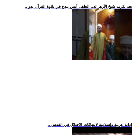
.. بعد تكريم شيخ الأزهر له.. الطفل أنس يبدع في تلاوة القرآن بدو
.. إدانة عربية وإسلامية لانتهاكات الاحتلال في القدس