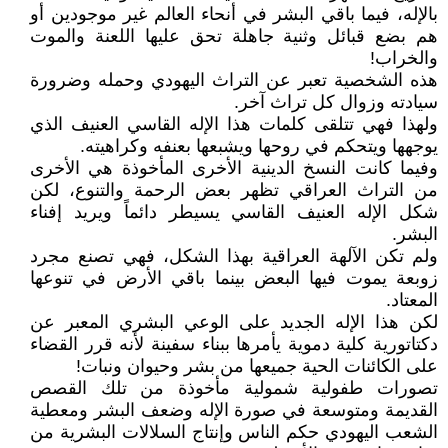
بالإله، فيما باقي البشر في أنحاء العالم غير موجودين أو
هم بضع قبائل وثنية جاهلة تحق عليها اللعنة والموت
والخراب!
هذه الشخصية تعبر عن التراث اليهودي وحمله وضرورة
سيادته وزوال كل تراث آخر.
ولهذا فهي تتلقى كلمات هذا الإله القاسي العنيف الذي
يوجهها ويتحكم في روحها ويشبعها بعنفه وكراهيته.
وفيما كانت النسخ الدينية الأخرى المأخوذة هي الأخرى
من التراث العراقي تظهر بعض الرحمة والتنوع، لكن
شكل الإله العنيف القاسي يسيطر دائماً ويريد إفناء
البشر.
ولم تكن الآلهة العراقية بهذا الشكل، فهي تصنع مجرد
زوبعة يموت فيها البعض بينما باقي الأرض في تنوعها
المعتاد.
لكن هذا الإله الجديد على الوعي البشري المعبر عن
دكتاتورية كلية دموية يأمرها ببناء سفينة لأنه قرر القضاء
على الكائنات الحية جميعها من بشر وحيوان ونبات!
تصورات طفولية شمولية مأخوذة من تلك القصص
القديمة ومتوسعة في صورة الإله وضعف البشر ومعطية
الشعب اليهودي حكم الناس وإنتاج السلالات البشرية من