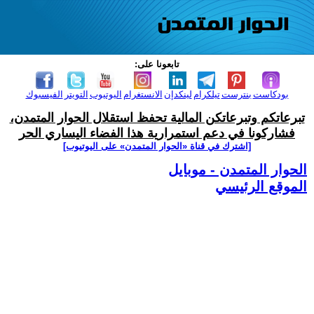
تابعونا على:
بودكاست
بنترست
تيلكرام
لينكدإن
الانستغرام
اليوتيوب
التويتر
الفيسبوك
تبرعاتكم وتبرعاتكن المالية تحفظ استقلال الحوار المتمدن،
فشاركونا في دعم استمرارية هذا الفضاء اليساري الحر
[اشترك في قناة ‫«الحوار المتمدن» على اليوتيوب]
الحوار المتمدن - موبايل
الموقع الرئيسي