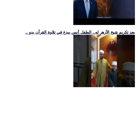
.. بعد تكريم شيخ الأزهر له.. الطفل أنس يبدع في تلاوة القرآن بدو