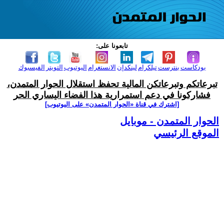
تابعونا على:
بودكاست
بنترست
تيلكرام
لينكدإن
الانستغرام
اليوتيوب
التويتر
الفيسبوك
تبرعاتكم وتبرعاتكن المالية تحفظ استقلال الحوار المتمدن،
فشاركونا في دعم استمرارية هذا الفضاء اليساري الحر
[اشترك في قناة ‫«الحوار المتمدن» على اليوتيوب]
الحوار المتمدن - موبايل
الموقع الرئيسي