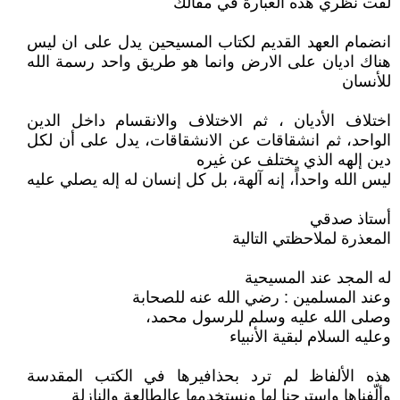
لفت نظري هذه العبارة في مقالك
انضمام العهد القديم لكتاب المسيحين يدل على ان ليس
هناك اديان على الارض وانما هو طريق واحد رسمة الله
للأنسان
اختلاف الأديان ، ثم الاختلاف والانقسام داخل الدين
الواحد، ثم انشقاقات عن الانشقاقات، يدل على أن لكل
دين إلهه الذي يختلف عن غيره
ليس الله واحداً، إنه آلهة، بل كل إنسان له إله يصلي عليه
أستاذ صدقي
المعذرة لملاحظتي التالية
له المجد عند المسيحية
وعند المسلمين : رضي الله عنه للصحابة
وصلى الله عليه وسلم للرسول محمد،
وعليه السلام لبقية الأنبياء
هذه الألفاظ لم ترد بحذافيرها في الكتب المقدسة
وألّفناها واسترحنا لها ونستخدمها عالطالعة والنازلة