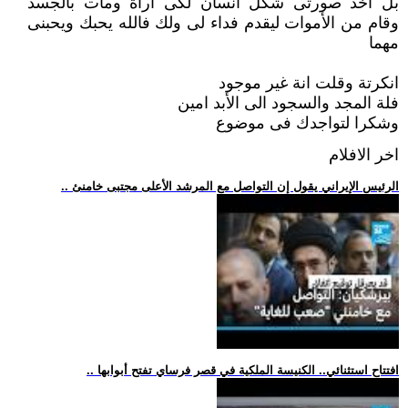
بل اخذ صورتى شكل انسان لكى اراة ومات بالجسد
وقام من الأموات ليقدم فداء لى ولك فالله يحبك ويحبنى
مهما
انكرتة وقلت انة غير موجود
فلة المجد والسجود الى الأبد امين
وشكرا لتواجدك فى موضوع
اخر الافلام
.. الرئيس الإيراني يقول إن التواصل مع المرشد الأعلى مجتبى خامنئ
.. افتتاح استثنائي.. الكنيسة الملكية في قصر فرساي تفتح أبوابها