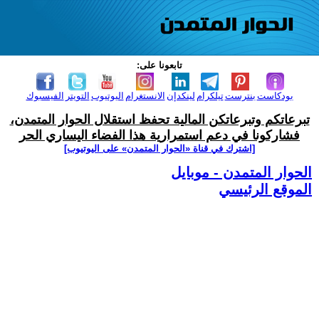
تابعونا على:
بودكاست
بنترست
تيلكرام
لينكدإن
الانستغرام
اليوتيوب
التويتر
الفيسبوك
تبرعاتكم وتبرعاتكن المالية تحفظ استقلال الحوار المتمدن،
فشاركونا في دعم استمرارية هذا الفضاء اليساري الحر
[اشترك في قناة ‫«الحوار المتمدن» على اليوتيوب]
الحوار المتمدن - موبايل
الموقع الرئيسي