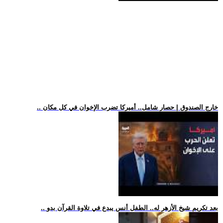
.. خارج الصندوق | حصار شامل.. أميركا تضرب الإخوان في كل مكان
.. بعد تكريم شيخ الأزهر له.. الطفل أنس يبدع في تلاوة القرآن بدو