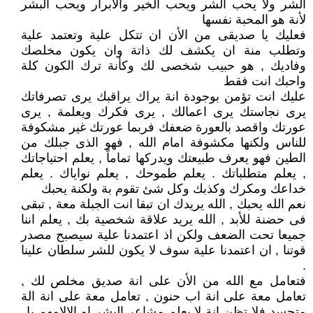
الشر ولا يحب الشر ويحب الخير والأبرار ويحب البشر
لأنة هو المحبة نفسها
فعليك يا صديقى من الأن ان تتكل علية وتعتمد علية
وتطلب منة ان يكشف لك ذاتة وان يكون مخلصك
وفاديك , هو حبيب شخصى لك وكأنة ترك الكون كلة
واحبك انت فقط
عليك انت تؤمن بوجودة انة يراك يراقبك يرى تصرفاتك
يرى نجاستك يرى اعمالك , يرى فكرك ويعلمة , يرى
عورتك واقصد بالعورة ضعفك فربما عورتك غير مشكوفة
للناس ولكنها مكشوفة امام الله , فهو الذى جبلك من
الطين فهو يعرف طبيعتك ويدركها تماماً , يعلم احتياجاتك
, يعلم متطلباتك . يعلم طموحك , يعلم نواياك . يعلم
خداعك ومكرك وكذبك وكل شئ تقوم بة ولكنة يحبك
نعم الله يحبك , الله يريدك ان تبقا انت الجبلة معة , تبقى
فى حضنة للأبد , الله يريد علاقة شخصية بك , يعلم اننا
جميعا تحت الضعف ولكن اذ اعتمدنا علية سيصبح مصدر
قوتنا , ان اعتمدنا علية سوف لا يكون للشر سلطان علينا
.
فتعامل مع الله من الأن على انة صديق مخلص لك ,
تعامل معة على انة اب حنون , تعامل معة على انة الة
متجسد فلا تظن انة لا يعلم مشاعر البشر او الالامهم بل