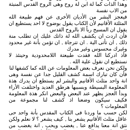
وهذا الذات كما لة ابن لة روح وهى الروح القدس المنبثة
من الاب نفسة
فيعجز البشر من الأديان الأخرى عن فهم طبيعة الله
المثلثة الأقانيم لأن الكتاب يقول بوضوح لا احد يستطيع ان
يقول ان المسيح رباً الا بالروح القدس
فأن اردت ان يكشف الله لة ذاتك عليك ان تطلب منة
ذلك , ان تأتى الية . ان تترجاة , ان تؤمن بأنة غير محدود
وغيرك محسوس وغير مدرك
فأذ ادركنا الله فقدت طبيعتة اللامحدودية وحينئذ لا
نستطيع ان نقول علية الله .
ولكن نحن نعرف بعض المعلومات عن الله كما كشفها لنا
فأن كان تبارك اسمة كشف القليل جدا عن نفسة وهى
انة واحد مثلث الأقانيم والبشر لم يستطع ان يدرك هذة
المعلومة البسيطة وبسببها هرطق العديد واختلفت الأراء
وبدأ العجز يظهر عند البعض والبعض انكر هذة المعلومة
فكيف سيكون وضعنا اذ كشف لنا مجموعة من
المعلومات ؟
لكن حسب ما وردنا فى الكتاب المقدس بأنة واحد حى
عاقل مثلث الأقانيم يشعر بنا , كيف يشعر ؟ لا نعلم ولكن
نثق انة معنا يدافع عنا , يغضب ويحب , انة يغضب من