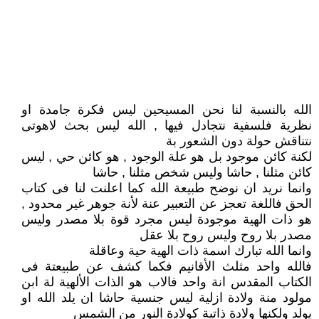
الله بالنسبة لنا نحن المسيحين ليس فكرة جامدة او
نظرية فلسفية نتجادل فيها , الله ليس بحث لاهوتى
نتناقش حولة دون الشعور بة
لكنة كائن موجود بل هو علة الوجود , هو كائن حي , ليس
كائن مثلنا , حاشا وليس شخص مثلنا , حاشا
وانما نريد ان نوضح طبيعة الله كما اعلنت لنا فى كتاب
الحق فاللغة تعجز عن التعبير عنة لأنة جوهر غير محدود ,
هو ذات الهية موجودة ليس مجرد قوة بلا مصدر وليس
مصدر بلا روح وليس روح بلا عقل
وانما الله تبارك اسمة ذات الهية حية وعاقلة
فالله واحد مثلث الأقانيم فكما كشف عن طبيعتة فى
الكتاب المقدس انة واحد فالاب هو الذات الألهية لة ابن
مولود منة ولادة ازلية ليس جنسية حاشا ان يلد الله او
يولد ولكنها ولادة ذاتية كولادة النور من الشمس