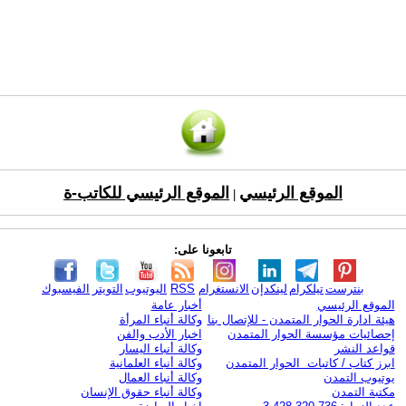
الموقع الرئيسي
الموقع الرئيسي للكاتب-ة
|
تابعونا على:
بنترست
تيلكرام
لينكدإن
الانستغرام
RSS
اليوتيوب
التويتر
الفيسبوك
الموقع الرئيسي
أخبار عامة
هيئة ادارة الحوار المتمدن - للإتصال بنا
وكالة أنباء المرأة
إحصائيات مؤسسة الحوار المتمدن
اخبار الأدب والفن
قواعد النشر
وكالة أنباء اليسار
ابرز كتاب / كاتبات الحوار المتمدن
وكالة أنباء العلمانية
يوتيوب التمدن
وكالة أنباء العمال
مكتبة التمدن
وكالة أنباء حقوق الإنسان