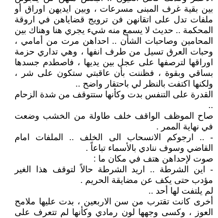
بين بقية غرف المبنى مسرعات ، وبين ايديهن اوراق أو
ملفات تدل على اتقانهن فن ترويج قضاياهن في اروقة
المحكمة .. حديث لا يسمع منه شيء يجري هنا وهناك بين
المحامين وصاحبات الشأن .. احداهن مرت من أمامي ،
وحبات العرق تسيل من طرف انفها ، وهي تداري حزمة
اوراقها لترصفها على عجل بين يديها ، فاصطدم جسدها
بساقي وبقوة ، فظننت بأن عاقبتي ستكون على شر ،
ولكنها اكتفت بالنظر لي باحتقار واضح ..
القدرة على التنفس بدت وكأنها ستتوقف من شدة الزحام
..
صاح الموظف الواقف خلف طاولة من الخشب وضعت
في نهاية الممر .
- .. ارجوكم الانسحاب الى الخلف .. الملفات امام
القاضي وسوف ننادي بالأسماء تباعاً .
صوت لإحداهن هتف في مكان ما :
- اين الشرطة .. اريد الشرطة حالاً لتوقف هذا الغير
مؤدب حتى يكف عن مضايقة الحريم .
لم يلتفت لها أحد ..
أخرى كانت تقترب من سن الاربعين ، بدت عليها ملامح
العوز ، وكسى وجهها لون رمادي وكأنها لم تتعرف على