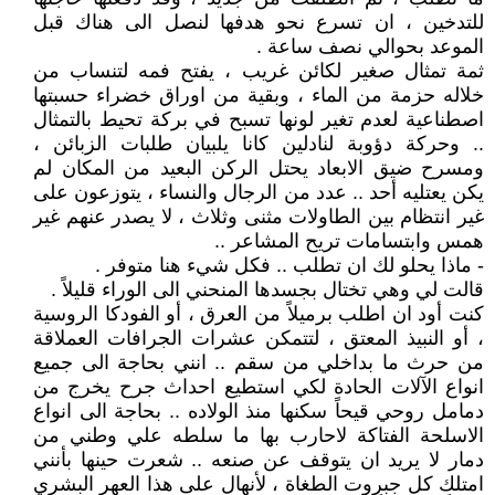
للتدخين ، ان تسرع نحو هدفها لنصل الى هناك قبل
الموعد بحوالي نصف ساعة .
ثمة تمثال صغير لكائن غريب ، يفتح فمه لتنساب من
خلاله حزمة من الماء ، وبقية من اوراق خضراء حسبتها
اصطناعية لعدم تغير لونها تسبح في بركة تحيط بالتمثال
.. وحركة دؤوبة لنادلين كانا يلبيان طلبات الزبائن ،
ومسرح ضيق الابعاد يحتل الركن البعيد من المكان لم
يكن يعتليه أحد .. عدد من الرجال والنساء ، يتوزعون على
غير انتظام بين الطاولات مثنى وثلاث ، لا يصدر عنهم غير
همس وابتسامات تريح المشاعر ..
- ماذا يحلو لك ان تطلب .. فكل شيء هنا متوفر .
قالت لي وهي تختال بجسدها المنحني الى الوراء قليلاً .
كنت أود ان اطلب برميلاً من العرق ، أو الفودكا الروسية
، أو النبيذ المعتق ، لتتمكن عشرات الجرافات العملاقة
من حرث ما بداخلي من سقم .. انني بحاجة الى جميع
انواع الآلات الحادة لكي استطيع احداث جرح يخرج من
دمامل روحي قيحاً سكنها منذ الولاده .. بحاجة الى انواع
الاسلحة الفتاكة لاحارب بها ما سلطه علي وطني من
دمار لا يريد ان يتوقف عن صنعه .. شعرت حينها بأنني
امتلك كل جبروت الطغاة ، لأنهال على هذا العهر البشري