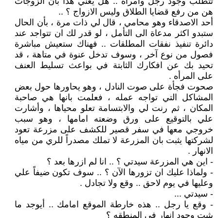
تتطلب وجود رجل وامرأه .. هل يعني هذا بان الزوجات
هن من رفع قضايا الطلاق وليس الازواج ؟ ..
أحد الاصدقاء وهو محامي ، قال لي ذات مرة ، بأن الحال
ستبدو اكثر مدعاة الى التأمل ، لو قدر لك ان تتواجد عند
دائرة تنفيذ نفقات المطلقات .. فهناك ستعيش مباشرة
فصول من نوع آخر ، وسوف تدخل عنوة في متاهة ، قد
تحيد بك عن افكارك الثابتة في بواعث تسليط العنف
على المرأه .
صحوت فجأة على صوت النادل ، وهو يحاورها حول بعض
المشاكل التي تواجه عمله ، فعلمت بانها هي صاحبة
المكان ، ثم رنت لي والابتسامة تعلو محياها ، وأشارت
علي بالتوقيع على ورق وضعته امامها ، وهو سبب
خروجي معها في سفر قصير للكشف على مزرعة تعود
لشركتها يثبت بان المزرعة لا تملك مصدراً للري من مياه
الانهار .
- اين هي المزرعة سيدتي ؟ .. انا لم ازرها بعد ؟
- ولماذا عليك ان تزورها الآن ؟ .. سوف تكون ضيفاً علي
وعليها في يوم لاحق .. وقع ولا تجادل .
- سيدتي ...
- وقع يا رجل .. هذه خارطة الموقع امامك .. أيوجد ما
يثبت وجود انهار في المنطقه ؟