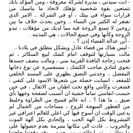
- انت سيدتي ، مديرة لشركة معروفة ، ومن المؤكد بانك
تتمتعين بقوة شخصية تؤهلك لاتخاذ ما يناسبك من
قرارات سواء في بيتك ، او في الشركة .. الامر الذي
تفتقر له الكثير من النساء .. وحين يحدث خلاف ما بين
زوجين لا تتمتع الزوجة فيه مما لديك من مؤهلات ، تبدو
الزوجة وكأنها وفي جميع الحالات ، هي المذنبه .
- أين عدالة القضاء إذن ؟ ..
- ليس هناك من قضاء عادل وبشكل مطلق في بلادنا ..
مالت بسيارتها لتتوقف امام كشك لبيع السكائر ، ثم
فتحت زجاجة النافذة القريبة مني ، ومالت بنصف جسدها
نحوي لتنادي صاحب الكشك ، مستفسرة عن نوع دخانها
المفضل .. وجدتني التصق بظهري على المسند الخلفي
للمقعد ، انسابت خصلة من شعرها الاسود على كتفي ،
فشعرت وكأنني واقع تحت اطنان من الاثقال ، في حين
حبست انفاسي تماماً خشية ان أتسبب لصفحة وجهها بأي
ضيق .. ما هذا ؟ .. انه عالم فسيح من الطراوة وخليط
من العطور المبهجة للروح ، مساحات من الجمال لم
يدعني الوقت ان أسوح فيها كي اعلن للعالم اعترافي غير
المشروط بكل آلهة الحب ، وإلحادي بكل آلهة الموت
والحروب .. عادت الى مكانها متبرمة بعدم حصولها على
ما تطلب ، ثم انطلقت من جديد ، وقد دفعتها حاجتها