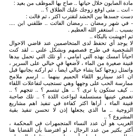
مادة الصابون خلال حياتها .. صاح بها الموظف من بعيد :
- انت .. متى اوقع زوجك عليك الطلاق ؟ ..
دست جسدها بين الحشد لتقترب اكثر ، ثم قالت :
- في شهر رمضان .. رمضان الفائت .. طلقني ابن ....
بسبب .. استغفر الله العظيم .
ثم اجهشت بالبكاء ..
لا يوجد أي تحفظ لدى المتخاصمين عند قاضي الاحوال
الشخصية في طرح قصصهم وبشكل علني .. لقد كنت
احياناً امسك بهذه التي امامي ، أو تلك التي تحمل بيدها
قنينة صغيرة من الماء ، لأضعها في خيالي على السرير ،
واتمثل زوجها كما يشاء خيالي ايضاً ، ثم اركنه بجانبها قبل
ان اعد سيناريو اللقاء الحميم بينهما .. ارسم ملامح
ممارسة الحب على وجهها وهي تستجيب لتفاعلات اللقاء
.. كيف ستكون يا ترى ؟ .. هل تبتسم ؟ .. تتجهم ؟ ..
تغمض عينيها مستسلمة لبواعث اللذة ؟ .. تلك صاحبة
قنينة الماء ، أراها اكثر كفاءة في تنفيذ اهم مشاريع
الزوجية .. ما الذي يجعلها إذن لا تحسن تنفيذ بقية
المشروع ؟ ..
الغريب هو أن عدد النساء المتجمهرات في المحكمة ،
أكثر بكثير من عدد الرجال ، لو افترضنا بأن القضايا هنا