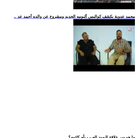
.. محمد عدوية يكشف كواليس ألبومه الجديد ومشروع عن والده أحمد عد
.. ما هو سر علاقة اليهود العرب بأم كلثوم؟