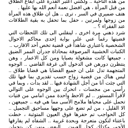
من هذه الناحية .. ولكنني اعتبر القدرة على ايقاع الطلاق
من قبل المرأة ، هي افضل نعمة أنعم الله بها عليها .
هتف ضميري في السر ، ترى .. هل ان طلاق هذه المرأة
من زوجها ولمرتين ، حفل بما تحفل به بقية الطلاقات
عند الفقراء ؟ ..
شرد ذهني مرة اخرى ، لينقلني الى تلك اللحظات التي
قضيتها رغماً عني على بوابة إحدى محاكم الاحوال
الشخصية باعتباري شاهداً في قضية تخص أحد الاقارب ..
الكنبات الخشبية المرصوفة بمحاذاة جدران الممر الضيق
، جميعها كانت مشغولة بصبايا ومن كل الاعمار ، وهن
ينتظرن دورهن في الدخول الى غرفة القاضي .. الوجوه
المتجهمة تدل على ان جميع القضايا هي قضايا طلاق ..
ليس هناك من قضية زواج حسب تقديري بما فيها تلك
التي جئت أنا من أجل الشهادة فيها .. لقد بدأت ، وبما في
رأسي من مجسات ، اتحرك بين الوجوه على التوالي
لأقرأ المستور .. لم الاحظ واحدة ممن امامي من فتيات
تحمل على محياها ملامح الأسى مما هي فيه .. جميعهن ،
الا القليل ، من لم تضع على وجهها مساحيق التجميل ..
كل الحواجب تم حفرها فوق العيون المتوثبة ، خطت
باعتناء لتكون متعرجة وبحدة غريبة .. الشفاه لم يفارقها
الأحمر وكذلك كحل العيون .. البعض منهن كن يتجولن