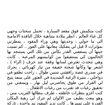
كنت منكمش فوق مقعد السيارة ، تحمل سحنات وجهي
كل غباء العالم ، انظر ببلادة متناهية خلال النافذة الامامية
الى ما حولي ، وحديثها وهي وراء المقود ، يمطرني
بمؤثرات لا قبل لي بتفكيك معانيها على الفور .. كم تمنيت
حينها أن يسعفني القدر بكأس من تلك التي يستنجد بها
الحالمون كي يستفيقوا من كوابيسهم المرعبة .. كانت
وهي تتحدث تعترض لسانها وقفة عند حرف ( الراء ) ،
اشعر بها وكأنها شحنة خفيفة من تيار كهربائي ، يحرك
في صدري غصة رافقتني سنين طوال ، راحت تطفو في
دواخلي ، مثيرة الرغبة الشديدة في العثور على منفذ يتيح
لي الفرار من طوق يحاصرني ليل نهار ، ويمنعني من
تحقيق رغبات قد تقترب من رغبات الاطفال ..
كنت اغزو بنظرات خاطفه ، طرف بنطالها القريب مني ،
وهو يبعث بطيف من الالوان لم تترك لي رهبة المكان
القدرة على تمييزها .. كانت تدير المقود بيد واحدة ، تاركة