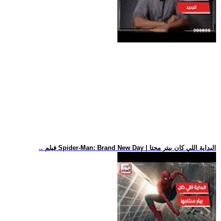
.. فيلم Spider-Man: Brand New Day | البداية اللي كان بيتر محتا