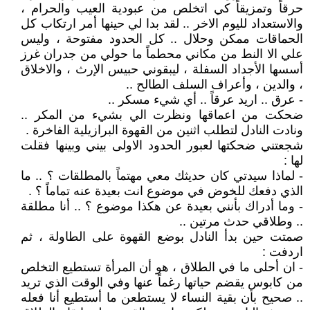
حرقاً وتمزيقاً كي اتخلص من عبودية العيب والحرام ،
والاستعداد لليوم الاخر .. لقد بدا لي حينها أمر ارتكاب كل
الحماقات ممكن وحلال .. كل الحدود مفتوحة ، وليس
علي الا النط من مكاني محطماً ما حولي من جدران غرز
أسسها الأجداد السفلة ، ليبقوني حبيس الإرث ، والاخلاق
، والدين ، وأعراف السلف الطالح ..
- عرق .. اريد عرقاً .. أي شيء مسكر ..
ضحكت من اعماقها ونظرت الي بشيء من المكر ..
ونادت النادل لتطلب اثنين من القهوة البرازيلية الفاخرة .
شجعتني ضحكتها لعبور الحدود الاولى بيني وبينها فقلت
لها :
- لماذا سيدتي كان حديثك معي مهتماً بالمطلقات ؟ .. ما
الذي دفعك للخوض في موضوع انت بعيدة عنه تماماً ؟ .
- وما أدراك بأنني بعيدة عن هكذا موضوع ؟ .. أنا مطلقة
.. وطلاقي حدث مرتين ..
صمتت حين بدأ النادل بوضع القهوة على الطاولة ، ثم
اردفت :
- ان أحلى ما في الطلاق ، هو أن المرأة تستطيع التخلص
من كابوس يقضم حياتها رغماً عنها وفي الوقت الذي تريد
.. صحيح بأن بقية النساء لا يستطعن ما أستطيع أنا فعله