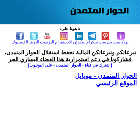
تابعونا على:
بودكاست
بنترست
تيلكرام
لينكدإن
الانستغرام
اليوتيوب
التويتر
الفيسبوك
تبرعاتكم وتبرعاتكن المالية تحفظ استقلال الحوار المتمدن،
فشاركونا في دعم استمرارية هذا الفضاء اليساري الحر
[اشترك في قناة ‫«الحوار المتمدن» على اليوتيوب]
الحوار المتمدن - موبايل
الموقع الرئيسي