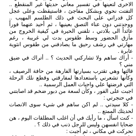
الاخرى لتعينها في تفسير معاني حديثها غير المنقطع ..
التفتت نحوي وبشكل مفاجئ ، فاستيقظت وعلى عجل
كل قدراتي على البحث في ذلك الطلسم المهيب ..
ووجدتني دون عناء التصق بعينيها ، ثم أحيد عنهما فوراً
عائداً الى بلادتي ، تلفني الحيرة في كيفية الخروج من
مأزق الحضور وسط طقوس بدت لي غريبة ، رغم
مهارتي في رشف رحيق ما يصادفني من طقوس انثوية
عابرة .
- أراك ساهم ولا تشاركني الحديث ؟ .. أتراك في ضيق
مني ؟
قالتها وهي تقترب بسيارتها الفارهة من حافة الرصيف ،
وكأنها تشعرني باستعدادها لمفارقتي وقطع نلك الرحلة
التي فرضتها علي واجبات العمل الرسمية ..
اجبت على الفور ، وكأن لسعة من دبور ضخم قد اصابتني
في حنجرتي :
- كلا سيدتي .. لم اكن ساهم في شيء سوى الانصات
لحديثك الممتع ..
- كنت اسأل ، ما رأيك في أن اغلب المطلقات اليوم ، هن
ضحايا انفسهن وليس للرجل ذنب في ذلك ؟ .
تحركت في مكاني ، ثم أجبت :