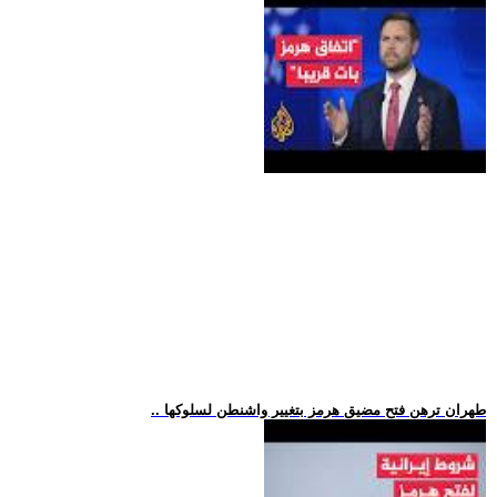
.. طهران ترهن فتح مضيق هرمز بتغيير واشنطن لسلوكها