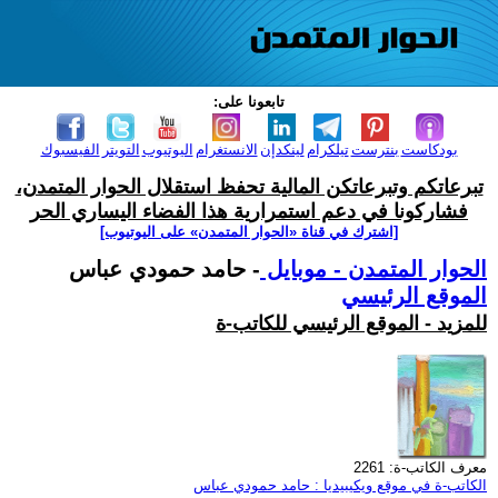
تابعونا على:
بودكاست
بنترست
تيلكرام
لينكدإن
الانستغرام
اليوتيوب
التويتر
الفيسبوك
تبرعاتكم وتبرعاتكن المالية تحفظ استقلال الحوار المتمدن،
فشاركونا في دعم استمرارية هذا الفضاء اليساري الحر
[اشترك في قناة ‫«الحوار المتمدن» على اليوتيوب]
الحوار المتمدن - موبايل
- حامد حمودي عباس
الموقع الرئيسي
للمزيد - الموقع الرئيسي للكاتب-ة
معرف الكاتب-ة: 2261
الكاتب-ة في موقع ويكيبيديا : حامد حمودي عباس