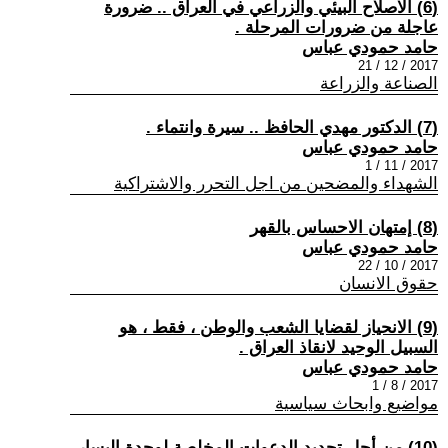
(6) الاصلاح البيئي والزراعي في العراق .. ضرورة
عاجلة من ضرورات المرحلة .
حامد حمودي عباس
2017 / 12 / 21
الصناعة والزراعة
(7) الدكتور مهدي الحافظ .. سيرة وانتماء .
حامد حمودي عباس
2017 / 11 / 1
الشهداء والمضحين من اجل التحرر والاشتراكية
(8) إمتهان الاحساس بالقهر
حامد حمودي عباس
2017 / 10 / 22
حقوق الانسان
(9) الانحياز لقضايا الشعب والوطن ، فقط ، هو
السبيل الوحيد لانقاذ العراق .
حامد حمودي عباس
2017 / 8 / 1
مواضيع وابحاث سياسية
(10) من أجل تجديد الدعوات المخلصة لوحدة اليسار