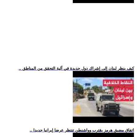
.. كيف ينظر لبنان إلى إشراك دول جديدة في آلية التحقق من المناطق
.. اتفاق مضيق هرمز يقترب وواشنطن تنتظر عرضا إيرانيا جديدا