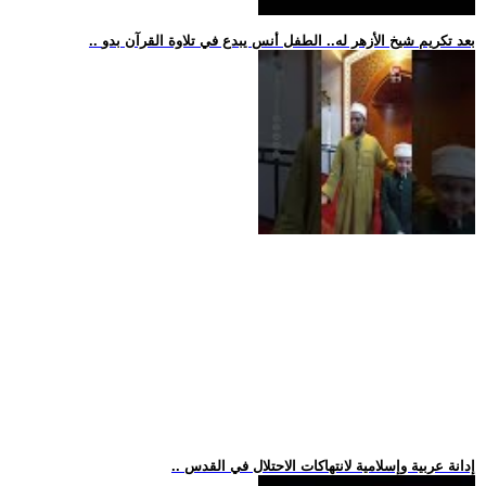
.. بعد تكريم شيخ الأزهر له.. الطفل أنس يبدع في تلاوة القرآن بدو
.. إدانة عربية وإسلامية لانتهاكات الاحتلال في القدس