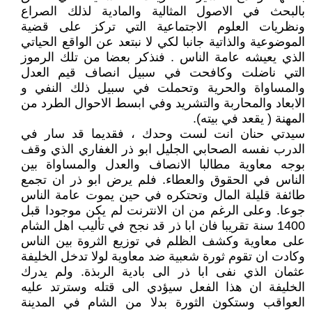
بالبحث في الاصول المثالية والمادية لذلك الصراع
ونظريات العلوم الاجتماعية التي تركز على قضية
الموضوعية والذاتية جانبا لكي لا نبتعد عن الواقع الحياتي
الذي يعيشه عامة الناس . فنذكر بعضا من تلك الرموز
التي ناضلت وكافحت في سبيل انصاف قيم العدل
والمساواة والحرية وتحملت في سبيل ذلك النفي و
الابعاد والمحاربة والتشريد وفي ابسط الاحوال الطرد من
المهنة ( يقعد في بيته).
سيدتي حنان انت لست وحدك ، فقديما قد سار في
الدرب نفسه الصحابي الجليل ابو ذر الغفاري الذي وقف
بوجه معاوية مطالبا الانصاف والعدل والمساواة بين
الناس في الحقوق والعطاء. فلم يرض ابو ذر ان تجمع
طائفة قليلة المال وتحتكره في حين يموت عامة الناس
جوعا. وعلى الرغم من ان الانترنت لم يكن موجودا قبل
1400 سنة تقريبا فان ابا ذر قد نجح في تأليب اهل الشام
على معاوية وكشف الظلم في توزيع الثروة بين الناس
وكادت ان تقوم ثورة شعبية ضد معاوية لولا تدخل الخليفة
عثمان الذي نفى ابا ذر الى بادية الربذة. ولم يدرك
الخليفة ان هذا الفعل سيؤدي الى قتله وسترتد عليه
العواقب وستكون الثورة بدلا من الشام في المدينة