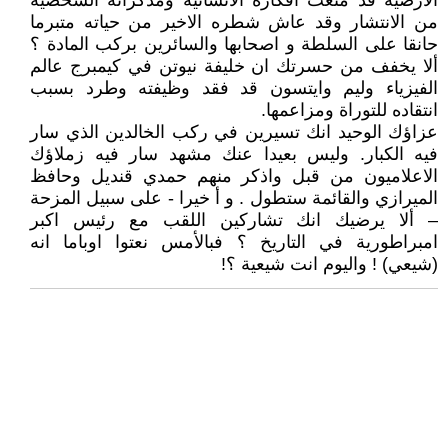
الارضية قد منعت افكاره الانسانية ومذكراته الشخصية
من الانتشار وقد عاش شطره الاخير من حياته متبرما
حانقا على السلطة و اصحابها والسائرين بركب المادة ؟
ألا يخفف من حسرتك ان خليفة نيوتن في كيمبرج عالم
الفيزياء وليم وايتسون قد فقد وظيفته وطرد بسبب
انتقاده للتوراة ومزاعمها.
عزاؤك الوحيد انك تسيرين في ركب الخالدين الذي سار
فيه الكبار. وليس بعيدا عنك مشهد سار فيه زملاؤك
الاعلاميون من قبل واذكر منهم حمدي قنديل وحافظ
الميرازي والقائمة ستطول . و أ خيرا - على سبيل المزحة
– ألا يرضيك انك تشاركين اللقب مع رئيس اكبر
امبراطورية في التاريخ ؟ فبالأمس نعتوا اوباما انه
(شيعي) ! واليوم انت شيعية ؟!