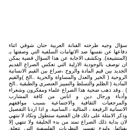
سؤال وجيه طرحته الفنانة العربية حنان شوقي اثناء
دفاعها عن نفسها ضد الاتهامات السلفية التي وصفتها بـ
(المتشيعة). وتكشف الاجابة عن هذا السؤال قضية يمكن
ان توصف بالوجودية الازلية التي تعكس الصراع القديم
الجديد بين قيم المادة والروح ،صراع بين القيم الانسانية
الروحية ( الخير والعدل والمساواة والحرية ..الخ )والقيم
المادية ( الظلم والتسلط والتمييز العنصري والطبقية ..الخ
) . وقد ذهب ضحية هذا الصراع علماء ومفكرون وشعراء
وأدباء ورجال دين و اناس من كافة المشارب
والمرجعيات الثقافية والاجتماعية بسبب مواقفهم
الانسانية الرفيعة ، المثالية ، السامية. و اذا اردنا التفصيل
وذكر الامثلة على ذلك فان القضية ستطول وتكاد لا تنتهي
لان بداية ذلك الصراع تمتد من بدء الخليقة ولا تنتهي إلا
بفنائها. ولندع تفسير النظريات الفلسفية التي تتعلق