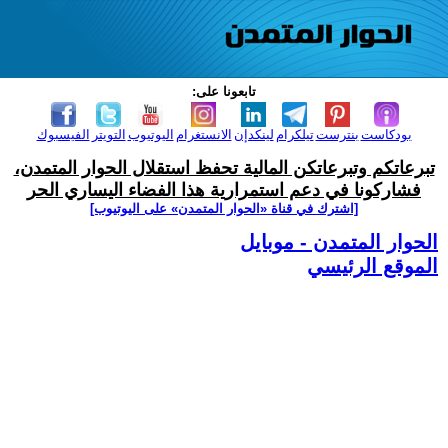
تابعونا على:
بودكاست
بنترست
تيلكرام
لينكدإن
الانستغرام
اليوتيوب
التويتر
الفيسبوك
تبرعاتكم وتبرعاتكن المالية تحفظ استقلال الحوار المتمدن،
فشاركونا في دعم استمرارية هذا الفضاء اليساري الحر
[اشترك في قناة ‫«الحوار المتمدن» على اليوتيوب]
الحوار المتمدن - موبايل
الموقع الرئيسي