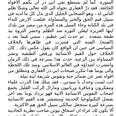
المنورة. كما لم يستطع نفي ابي ذر ان يكمم الافواه
الجائعة. فقد ذرّ الغفاري نجواه الى الله تعالى وشكا ظلم
الناس له ، وهو الصحابي الجليل الذي بذل كل ما لديه في
سبيل قيم الحق والخير والمساواة. فتلقت الارض النداء
في بلد الكنانة وجاء السيل هذه المرة من مصر من بلدك
ايتها العزيزة ليعلن الثورة ضد الظلم وحصر الثروة بيد
طبقة متنفذة . ثم حدث امر عظيم ، سمي فيما بعد بـ
(الفتنة). الفتنة التي فسرت في ظاهرها بالخلاف
السياسي في حين ان الواقع كان يقول عكس ذلك . كان
الخلاف حول القيم الانسانية ورفض الطبقية ونشر
المساواة بين الرعية. حدث هذا بسرعة في ذلك الزمان
وانتشرت اصداؤه في العالم الاسلامي. ومنذ تلك اللحظة
والى يومنا هذا تتكرر صيحات ابي ذر الغفاري وتنطلق من
افواه تعبر عن ضمائر حية ونفوس شريفة ابية نبيلة.
انت لست وحدك يا سيدتي ، فقد سلك هذا الدرب علماء
ومفكرون وعباقرة وربانيون ومازال الركب القليل يجمع
اصحاب النفوس الانسانية الابية فهو يزداد يوما بعد اخر
بفضل التكنولوجيا الحديثة وستنتشر هذه القيم الانسانية
بسرعة كبيرة ستجعل سالكي سبيل الحق هم الاكثرية.
ألا يكون لك عزاء ان اسحاق نيوتن صاحب نظرية الجاذبية