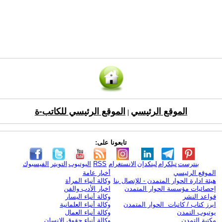
الموقع الرئيسي
الموقع الرئيسي للكاتب-ة
|
تابعونا على:
بنترست
تيلكرام
لينكدإن
الانستغرام
RSS
اليوتيوب
التويتر
الفيسبوك
الموقع الرئيسي
أخبار عامة
هيئة ادارة الحوار المتمدن - للإتصال بنا
وكالة أنباء المرأة
إحصائيات مؤسسة الحوار المتمدن
اخبار الأدب والفن
قواعد النشر
وكالة أنباء اليسار
ابرز كتاب / كاتبات الحوار المتمدن
وكالة أنباء العلمانية
يوتيوب التمدن
وكالة أنباء العمال
مكتبة التمدن
وكالة أنباء حقوق الإنسان