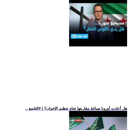
.. هل أعادت أوروبا صياغة مقاربتها تجاه تنظيم الإخوان؟ | #التاسع