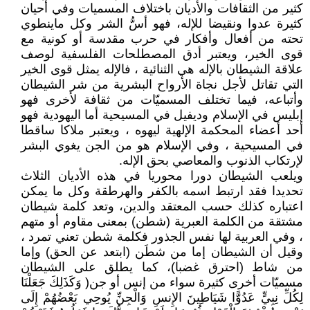
كثير من الثقافات والأديان باختلاف المسميات وفي أحيان
كثيرة عدوا ونقيضا للإله، فهو أسُّ الشر وكل ماينطوي
تحته من أفعال وأفكار في حرب مقدسة أو كونية مع
قوى الخير، ويعتبر أدق المصطلحات الفلسفية لوصف
علاقة الشيطان بالإله هي الثنائية ، فالإله يمثل قوى الخير
التي تقاتل لأجل نجاة الأرواح البشرية من شر الشيطان
وأتباعه، فيما تختلف المسميّات من ثقافة لأخرى فهو
إبليس في الإسلام وديفيل في المسيحية أما اليهودية فهو
أحد أعضاء المحكمة الإلهية ليهوه ، ويعتبر ملاكا ساقطا
في المسيحية ، وفي الإسلام هو من الجن يغوي البشر
لإرتكاب الذنوب والمعاصي بحق الإله.
ويلعب الشيطان دورا محوريا في هذه الأديان الثلاث
تحديدا فقد ارتبط اسمه بالكفر والهرطقة وكل ما يمكن
اعتباره كذلك حسب المعتقد والدين، وتعد كلمة شيطان
مشتقة من الكلمة العبرية (شطن) بمعنى مقاوم أو متهم
، وفي العربية لها نفس الجذور فكلمة شطن تعني تمرد ،
وقيل أن الشيطان إما من شطَن (ابتعد عن الحق) وإما
من شاط (احترق غضبا)، كما يطلق على الشيطان
مسميّات أخرى كثيرة سواء من إنس أو جن( وَكَذَلِكَ جَعَلْنَا
لِكُلِّ نِبِيٍّ عَدُوًّا شَيَاطِينَ الإِنسِ وَالْجِنِّ يُوحِي بَعْضُهُمْ إِلَى