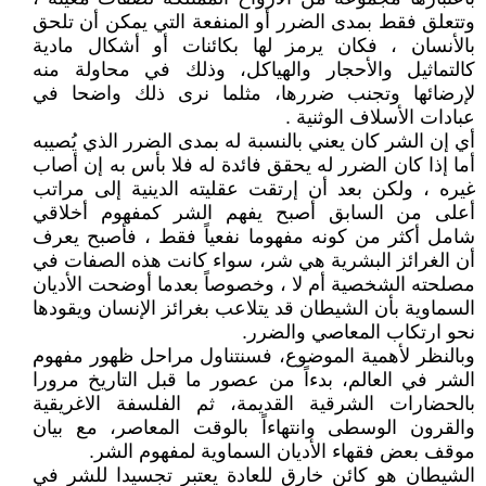
وتتعلق فقط بمدى الضرر أو المنفعة التي يمكن أن تلحق
بالأنسان ، فكان يرمز لها بكائنات أو أشكال مادية
كالتماثيل والأحجار والهياكل، وذلك في محاولة منه
لإرضائها وتجنب ضررها، مثلما نرى ذلك واضحا في
عبادات الأسلاف الوثنية .
أي إن الشر كان يعني بالنسبة له بمدى الضرر الذي يُصيبه
أما إذا كان الضرر له يحقق فائدة له فلا بأس به إن أصاب
غيره ، ولكن بعد أن إرتقت عقليته الدينية إلى مراتب
أعلى من السابق أصبح يفهم الشر كمفهوم أخلاقي
شامل أكثر من كونه مفهوما نفعياً فقط ، فأصبح يعرف
أن الغرائز البشرية هي شر، سواء كانت هذه الصفات في
مصلحته الشخصية أم لا ، وخصوصاً بعدما أوضحت الأديان
السماوية بأن الشيطان قد يتلاعب بغرائز الإنسان ويقودها
نحو ارتكاب المعاصي والضرر.
وبالنظر لأهمية الموضوع، فسنتناول مراحل ظهور مفهوم
الشر في العالم، بدءاً من عصور ما قبل التاريخ مرورا
بالحضارات الشرقية القديمة، ثم الفلسفة الاغريقية
والقرون الوسطى وانتهاءاً بالوقت المعاصر، مع بيان
موقف بعض فقهاء الأديان السماوية لمفهوم الشر.
الشيطان هو كائن خارق للعادة يعتبر تجسيدا للشر في