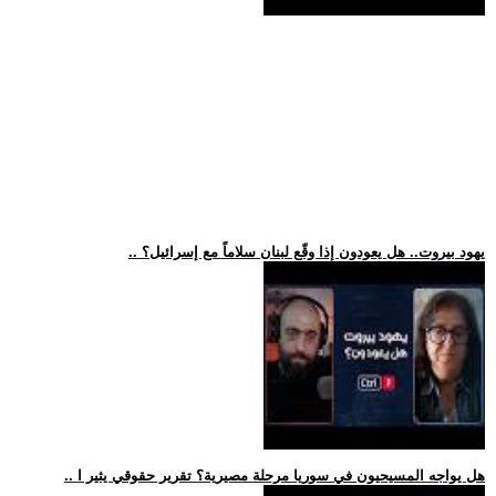
.. يهود بيروت.. هل يعودون إذا وقّع لبنان سلاماً مع إسرائيل؟
.. هل يواجه المسيحيون في سوريا مرحلة مصيرية؟ تقرير حقوقي يثير ا