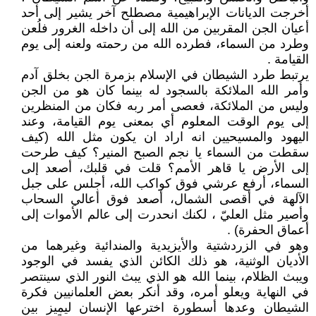
أخرجت الديانات الإبراهيمية مصطلح آخر يشير إلى أحد
أعيان الجن المقربين من الله إلى أن داخله الغرور فلُعن
وطرد من السماء، فطرده الله من رحمته ولعنه إلى يوم
القيامة .
يرتبط طرد الشيطان في الإسلام بزمرة الجن بخلق آدم
وأمر الله الملائكة بالسجود له بينما كان هو من الجن
وليس من الملائكة، فعصى أمر ربه فكان من المنظرين
إلى يوم الوقت المعلوم أي بمعنى يوم القيامة، وعند
اليهود والمسيحيين انه اراد ان يكون مثل الله (كيف
سقطت من السماء يا نجم الصبح المنير؟ كيف طرحت
إلى الأرض يا قاهر الأمم؟ قلت في قلبك، أصعد إلى
السماء، أرفع عرشي فوق كواكب الله، أجلس على جبل
الآلهة في أقصى الشمال، أصعد فوق أعالي السحاب
وأصير مثل العليّ ، لكنك انحدرت إلى عالم الأموات إلى
أعماق الحفرة) .
وهو في الزردشتية والأيزيدية والمندائية وغيرهما من
الأديان الوثنية، هو ذلك الكائن الذي يفسد في الوجود
ويبث الظلام، بينما الله هو الذي يبث النور الذي سينتصر
في النهاية ويعلو أمره، وقد أنكر بعض العلمانيين فكرة
الشيطان وعدها أسطورة اخترعها الإنسان ليميز بين