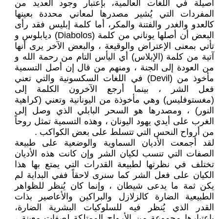
أصيلة في اللغات العالمية، بإعتبار وجود العديد من
المفردات التي يُشير مصدرها لمعاني محددة بعينها
كالعدو والغدر والفتنة والمكر، أما كلمة إبليس فقد رأى
البعض أن أصلها يوناني من كلمة (Diabolos) ديابلوس و
تأتي بمعنى الإعتراض والوقيعة ، والبعض الآخر يرى أنها
آتية من كلمة (الإبلاس) أي اليأس التام من رحمة الله و
من العودة إلى الجنة ، ومنهم من قال إن أصل التسمية
مأخوذ من (Devil) في اللغات السكسونية والتي تعني
فعل الشر ، بينما أرجع الآخرون الكلمة إلى
(مغستوفليس) وهي مأخوذة من اليونانية وتعني (كراهية
النور) ، ومصدرها هو السحر البابلي الذي وصل إلى
الغرب على أيدي يهود اليونان ، وهذه التسمية تمثل روحاً
من أرواح النحس التي تتسلط على بعض الكواكب .
لقد أجمعت الأديان السماوية والوضعية على طبيعة
الصفات التي تنسب لكيان الشر وإن كانت هذه الأديان
تختلف في نظرتها لطبيعة القدرات التي يمتع بها هذا
الكيان على فعل الشر كما سنرى لاحقاً ففي البداية لم
يكن ثمة ما يدعى شيطان ، وإنما كان يُنظر للظواهر
الطبيعية الضارة كالزلازل والبراكين والأعاصير بذات
القدر الذي يُنظر فيه للسلوكيات البشرية الضارة،
باعتبارها مجموعة من الأرواح الممتلكة لصفات معينة ،