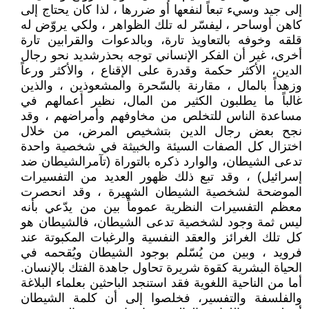
إلى جيد وسيء تبعاً لنفعها أو ضررها ، لذا كان يحتاج إلى
كاهن أوساحر ، ليفسّر له تلك الظواهر ، ولكي يروّض له
قلقه وخوفه بالتعاويذ تارة، وبالدعوات والقرابين تارة
أخرى، غير أن الفكر الإنساني توجه بحذرشديد نحو رجال
الدين، الأكثر حكمة وقدرة على الإقناع ، والأكثر ورعاً
وزهداً بالمال ، مقارنة بالسّحرة والمشعوذين ، والذين
غالباً ما يطلبون الكثير من المال، نظير أعمالهم في
مساعدة الناس للتخلص من مخاوفهم وأمراضهم ، وقد
نجح بعض رجال الدين بتشخيص المرض، من خلال
اختزال كل الصفات السيئة والخبيثة في شخصية واحدة
تدعى الشيطان، والوارد ذكره بالتوراة (تآمرالشيطان ضد
إسرائيل) ، وقد تبع ذلك ظهور العديد من التفسيرات
الموضحة لشخصية الشيطان الشهيرة ، وقد انحصرت
معظم التفسيرات النظرية عموماً بين من يدّعي بأنه
ليس ثمة وجود لشخصية تدعى الشيطان، فالشيطان هو
كل تلك الغرائز والعقد النفسية والرغبات المكبوتة عند
فرويد ، وبين من يُسّلم بوجود الشيطان ويُقحمه في
الحياة البشرية كقوة شريرة تحاول جاهدة الفتك بالإنسان.
أما من الناحية اللغوية فقد استنجد الباحثين بعلماء البلاغة
والفلسفة والتفسير، فخلصوا إلى أن كلمة الشيطان