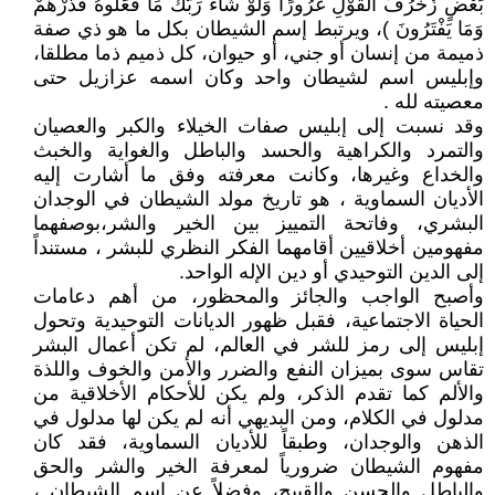
بَعْضٍ زُخْرُفَ الْقَوْلِ غُرُورًا وَلَوْ شَاء رَبُّكَ مَا فَعَلُوهُ فَذَرْهُمْ
وَمَا يَفْتَرُونَ )، ويرتبط إسم الشيطان بكل ما هو ذي صفة
ذميمة من إنسان أو جني، أو حيوان، كل ذميم ذما مطلقا،
وإبليس اسم لشيطان واحد وكان اسمه عزازيل حتى
معصيته لله .
وقد نسبت إلى إبليس صفات الخيلاء والكبر والعصيان
والتمرد والكراهية والحسد والباطل والغواية والخبث
والخداع وغيرها، وكانت معرفته وفق ما أشارت إليه
الأديان السماوية ، هو تاريخ مولد الشيطان في الوجدان
البشري، وفاتحة التمييز بين الخير والشر،بوصفهما
مفهومين أخلاقيين أقامهما الفكر النظري للبشر ، مستنداً
إلى الدين التوحيدي أو دين الإله الواحد.
وأصبح الواجب والجائز والمحظور، من أهم دعامات
الحياة الاجتماعية، فقبل ظهور الديانات التوحيدية وتحول
إبليس إلى رمز للشر في العالم، لم تكن أعمال البشر
تقاس سوى بميزان النفع والضرر والأمن والخوف واللذة
والألم كما تقدم الذكر، ولم يكن للأحكام الأخلاقية من
مدلول في الكلام، ومن البديهي أنه لم يكن لها مدلول في
الذهن والوجدان، وطبقاً للأديان السماوية، فقد كان
مفهوم الشيطان ضرورياً لمعرفة الخير والشر والحق
والباطل والحسن والقبيح، وفضلاً عن اسم الشيطان ،