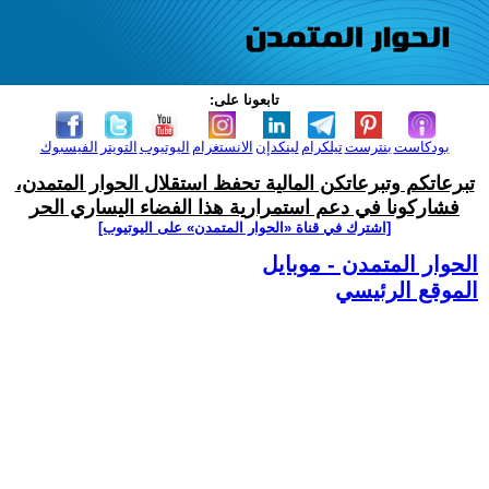
تابعونا على:
بودكاست
بنترست
تيلكرام
لينكدإن
الانستغرام
اليوتيوب
التويتر
الفيسبوك
تبرعاتكم وتبرعاتكن المالية تحفظ استقلال الحوار المتمدن،
فشاركونا في دعم استمرارية هذا الفضاء اليساري الحر
[اشترك في قناة ‫«الحوار المتمدن» على اليوتيوب]
الحوار المتمدن - موبايل
الموقع الرئيسي