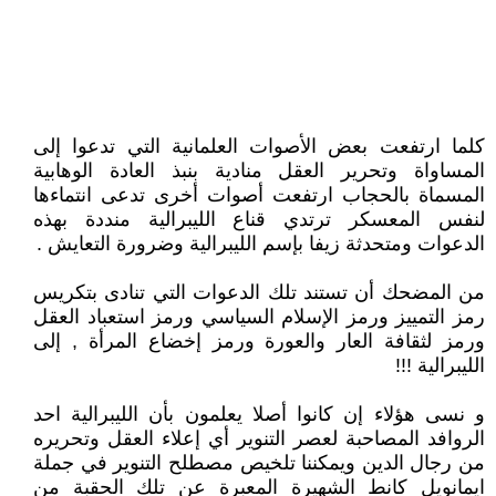
كلما ارتفعت بعض الأصوات العلمانية التي تدعوا إلى
المساواة وتحرير العقل منادية بنبذ العادة الوهابية
المسماة بالحجاب ارتفعت أصوات أخرى تدعى انتماءها
لنفس المعسكر ترتدي قناع الليبرالية منددة بهذه
الدعوات ومتحدثة زيفا بإسم الليبرالية وضرورة التعايش .
من المضحك أن تستند تلك الدعوات التي تنادى بتكريس
رمز التمييز ورمز الإسلام السياسي ورمز استعباد العقل
ورمز لثقافة العار والعورة ورمز إخضاع المرأة , إلى
الليبرالية !!!
و نسى هؤلاء إن كانوا أصلا يعلمون بأن الليبرالية احد
الروافد المصاحبة لعصر التنوير أي إعلاء العقل وتحريره
من رجال الدين ويمكننا تلخيص مصطلح التنوير في جملة
ايمانويل كانط الشهيرة المعبرة عن تلك الحقبة من