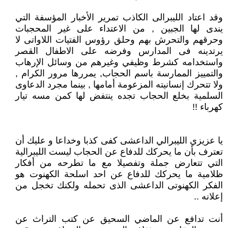
وقد اعتاد الليبرالى الكاذب تمرير الأخبار المؤسفة التي
يندى لها الجبين , من الاعتداء على غير المحجبات
وحرقهم والتحرش بهم وحلق رؤوس الفتيات اللاواتى لا
يرتدينه فى المدارس وفرضه على الاطفال القصر
واستخدامه كشرط وظيفي وغيرهم من وسائل الإرهاب
والتمييز الممارسة باسم الحجاب, يمررها مرور الكرام ,
ولا تتحرك إنسانيته المزعومة أمامها , بينما مجرد الدعاوى
السلمية بخلع الحجاب تجده ينتفض لها كمن مسه تيار
كهرباء !!
يا عزيزي الليبرالي الداعشى كفى كذبا وخداعا و عليك أن
تعترف بأن ما يحركك للدفاع عن الحجاب ليست الليبرالية
التي تتعارض جملة وتفصيلا مع ما تطرحه من أفكار
ظلامية ما يحركك للدفاع عن احد اسلحة الكهنوت هو
الفكر الكهنوتى الداعشى الذى تحمله ولكنك تخجل من
إعلانه ..
أنت تدافع عن الماضي السحيق عن كتب التراث عن