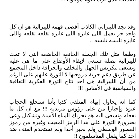
وقد تجد الليبرالي الكاذب أقصى فهمه لليبرالية هو ان كل
واحد حر يعمل اللى عايزه اللى عايزه تقلعه تقلعه واللى
عايزه تلبسه تلبسه ..
وطبعا مثل تلك الجملة الخانعة الخاضعة التي لا تمت
لليبرالية بصلة تسعى لإبقاء الأوضاع على ما هى عليه
وتسعى لتكريس الجهل والتخلف والخرافة داخل المجتمع
عن طريق دعم حرية مروجيها لا الثورة عليهم على الرغم
من أن الليبرالية هى احد نتاج الثورة الفكرية الثقافية
والسياسية في الأساس !!!
كما انه يحاول إيهام المتلقي كذبا بأننا سنخلع الحجاب
عنوة وإجبارا من على رؤوس مرتديه !!! مع ان كل ما
نفعله ونسعى اليه هو تحريك المياه الآسنة وتشكيل وعى
بضرورة الثورة على هذا الرمز المقيت وغيره من رموز
العصور الوسطى ولم نجبر أحدا ولم نستخدم العنف ضد
احد كما يفعل المتأسلمون !!