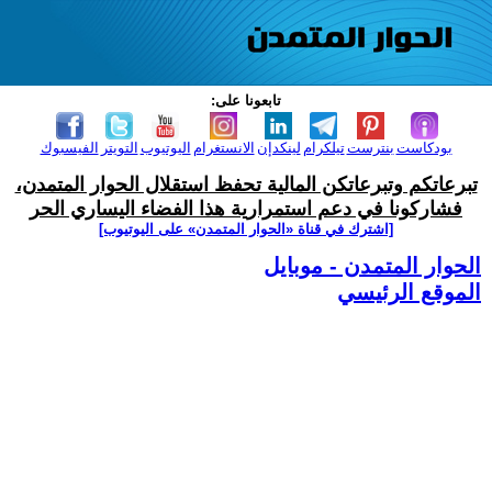
تابعونا على:
بودكاست
بنترست
تيلكرام
لينكدإن
الانستغرام
اليوتيوب
التويتر
الفيسبوك
تبرعاتكم وتبرعاتكن المالية تحفظ استقلال الحوار المتمدن،
فشاركونا في دعم استمرارية هذا الفضاء اليساري الحر
[اشترك في قناة ‫«الحوار المتمدن» على اليوتيوب]
الحوار المتمدن - موبايل
الموقع الرئيسي