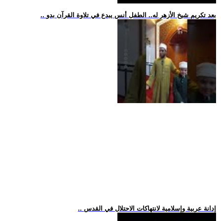
.. بعد تكريم شيخ الأزهر له.. الطفل أنس يبدع في تلاوة القرآن بدو
.. إدانة عربية وإسلامية لانتهاكات الاحتلال في القدس