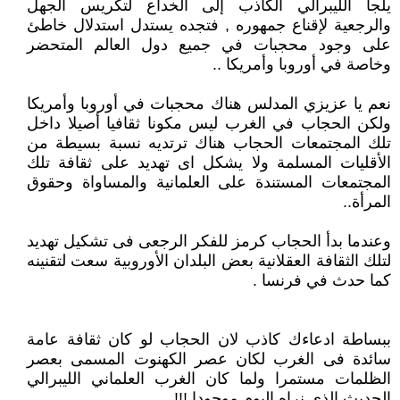
يلجأ الليبرالي الكاذب إلى الخداع لتكريس الجهل
والرجعية لإقناع جمهوره , فتجده يستدل استدلال خاطئ
على وجود محجبات في جميع دول العالم المتحضر
وخاصة في أوروبا وأمريكا ..
نعم يا عزيزي المدلس هناك محجبات في أوروبا وأمريكا
ولكن الحجاب في الغرب ليس مكونا ثقافيا أصيلا داخل
تلك المجتمعات الحجاب هناك ترتديه نسبة بسيطة من
الأقليات المسلمة ولا يشكل اى تهديد على ثقافة تلك
المجتمعات المستندة على العلمانية والمساواة وحقوق
المرأة..
وعندما بدأ الحجاب كرمز للفكر الرجعى فى تشكيل تهديد
لتلك الثقافة العقلانية بعض البلدان الأوروبية سعت لتقنينه
كما حدث في فرنسا .
ببساطة ادعاءك كاذب لان الحجاب لو كان ثقافة عامة
سائدة فى الغرب لكان عصر الكهنوت المسمى بعصر
الظلمات مستمرا ولما كان الغرب العلماني الليبرالي
الحديث الذي نراه اليوم موجودا !!!