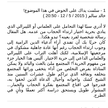
1 - سلمت يداك على الخوض في هذا الموضوع!
خالد سالم ( 2015 / 5 / 12 - 20:50 )
لا أدري سببًا لهذا التحامل على العلماني أو الليبرالي الذي
ينادي بحرية اختيار ارتداء الحجاب من عدمه. هل المقال
رسالة شخصية لفرد بعينه؟ تبدو هكذا...
كان حريًا بك أن تفندي آراء أدعياء الدين الرامية إلى
وجوب ارتداء الحجاب رغم أنها عادة جاهلية مشكوك في
مرجعيتها الإسلامية، لكنك أهلت التراب على الليبرالي
والعلماني الداعي إلى حرية الاختيار. أليس هذا الخيار جزء
من مفهوم الحرية؟! المجتمع ملئ بالغث والبائد ولا يمكن
المناداة بفرض التخلص من أداء يتخفى ورائها المجتمع
بتخلفه ونفاقه الذي تراكم طول عشرات السنين منذ
الشيخ كشك واخوانه وأجيال الدعاة الذين لحقوا به،
فتدرجوا في اقناع المجتمع بفكرة الحجاب والخمار...
المشوار طويل ويستحق دراسة أكثر تعمقًا وتأنٍ في
الطرح.