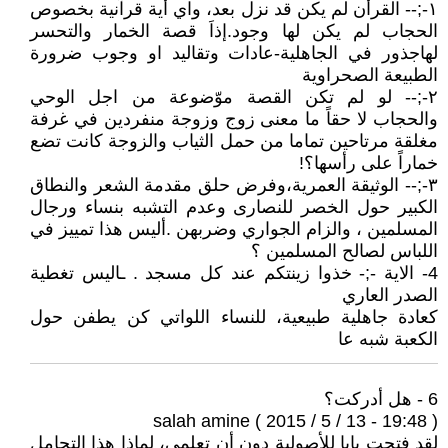
١-;-- القرأن لم يكن قد نزل بعد، واي أية قرآنية بخصوص
الحجاب لم يكن لها وجود.إذاَ قصة الخمار والتحسر
لهاجذور في الجاهلية-عادات وتقاليد او وجوب ضرورة
الطبيعة الصحراوية
٢-;-- لو لم تكن القصة موّضوعة من اجل الوحي
والحجاب لا حقاً ما معنى زوج وزوجة منفردين في غرفة
مغلقة مرتاحين تماما من حمل الثياب والزوجة كانت تضع
خماراً على رأسها؟!
٣-;-- الوثيقة العمرية،وفرض حلق مقدمة الشعر والنطاق
الكبير حول الخصر للنصارى وعدم التشبه بنساء ورجال
المسلمين ، والزام الجواري وضربهن .أليس هذا تمييز في
اللباس لصالح المسلمين ؟
4- الاية -;- خذوا زينتكم عند كل مسجد . ـاليس تغطية
الصدر العاري
كعادة جاهلية طبيعية، للنساء اللواتي كن يطفن حول
الكعبة شبه عا
6 - هل أدركت؟
salah amine ( 2015 / 5 / 13 - 19:48 )
لقد فتحت بابا للأصولية دون أن تعلمي، لماذا هذا التحامل