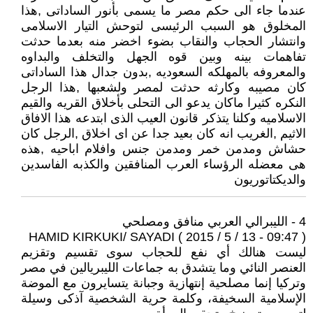
عندما جاء الى حكم مصر ما يسمى بأنور الساداتى ,هذا
المخلوق هو السبب الرئيسى لتوحش التيار الاسلامى
وانتشار الحجاب والنقاب بضوء اخضر منه بعدما حدثت
تفاهمات بينه وبين قوه الجهل والتخلف والبداوه
والمعروفه بالمهلكه السعوديه ,بدون جدال هذا الساداتى
كان مصيبه وكارثه حدثت لمصر ولشعبها ,هذا الرجل
النكره كثيرا ماكان يدعو الى التحلى بأخلاق القريه والقيم
الاسلاميه وكلنا يتذكر قانون العيب الذى ابتدعه هذا الافاق
الاثيم ,الغريب انه كان بعيد جدا عن اى اخلاق ,الرجل كان
حشاش ومدمن خمر ومدمن جنس وافلام اباحيه ,هذه
هى معضله الرؤساء العرب المنافقين والكذبه الفاسدين
والديكتاتوريون
4 - الليبرالي العربي منافق ومصلحي
HAMID KIRKUKI/ SAYADI ( 2015 / 5 / 13 - 09:47 )
ليست هنالك أي نفع للحجاب سوى تقسيم وتقزيم
العنصر النائي وما يتشدق به جماعات الليبريالين في مصر
وتركيا إنما مصلحية إنتهازية وجبانة يتسايرون مع الموضة
الإسلامية السخيفة، وكلمة حرية الشخصية آذكى وسيلة