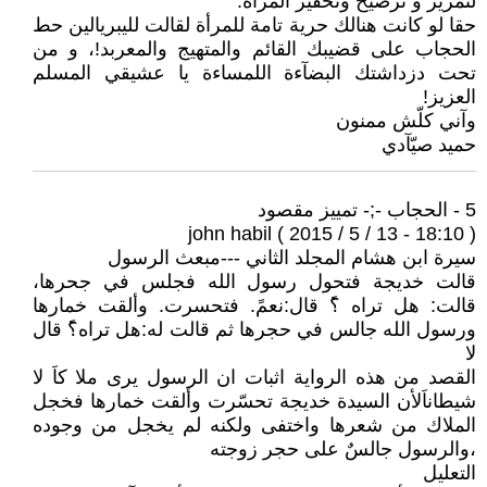
لتمرير و ترضيخ وتحقير المرأة.
حقا لو كانت هنالك حرية تامة للمرأة لقالت لليبريالين حط
الحجاب على قضيبك القائم والمتهيج والمعربد!، و من
تحت دزداشتك البضآءة اللمساءة يا عشيقي المسلم
العزيز!
وآني كلّش ممنون
حميد صيّآدي
5 - الحجاب -;- تمييز مقصود
john habil ( 2015 / 5 / 13 - 18:10 )
سيرة ابن هشام المجلد الثاني ---مبعث الرسول
قالت خديجة فتحول رسول الله فجلس في جحرها،
قالت: هل تراه ؟ً قال:نعمً. فتحسرت. وألقت خمارها
ورسول الله جالس في حجرها ثم قالت له:هل تراه؟ً قال
لا
القصد من هذه الرواية اثبات ان الرسول يرى ملا كاَ لا
شيطاناَلأن السيدة خديجة تحسّرت وألقت خمارها فخجل
الملاك من شعرها واختفى ولكنه لم يخجل من وجوده
،والرسول جالسٌ على حجر زوجته
التعليل