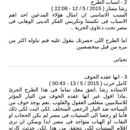
2 - اسباب الطرح
رشا ممتاز ( 2015 / 5 / 12 - 22:08 )
السبب الاساسى ان امثال هؤلاء المدعين احد اهم
الاسباب فى نكستنا وتكريس الفكر الدينى الوهابى فى
مصر تحت دعاوى الحرية ..
اما الطرح اللى حضرتك بتقول عليه فتم تناوله اكتر من
مره من قبل متخصصين
تحياتى
3 - انها عقده الحوف
كامل حرب ( 2015 / 5 / 13 - 00:43 )
الاستاذه رشا ,اتفق معك تماما فى هذا الطرح الجرئ
,ماذا اقول غير انها عقده الخوف من التيار المؤثر
للاسلاميين منغلقى العقول والقلوب ,نعم يوجد خوف من
السباحه ضد التيار الرجعى المتخلف ,لكى اثبت لكى ذلك
فأننا لو رجعنا الى الستينات فى مصر لم يكن الحجاب او
النقاب او الهباب متواجد فى مصر ابدا ويمكن ان نرى
افلام الستينات لكى نتحقق من هذا ,لكن حدثت كارثه