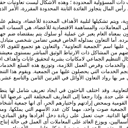
ذات المسؤولية المحدودة ؛ وهذه الأشكال ليست تعاونيات حقي
س المال يتجاوز الفائدة الثابتة المحدودة المقررة، الأمر الذ
ويتم تشكيلها لتلبية الأهداف المحددة للأعضاء، وتنظم على ا
على المعاملات، والمساهمة الاقتصادية للأعضاء، هي السمات المم
ون بمعناه العام يعبر عن عملية أو سلوك يتم بمقتضاه ضم ج
ه. أما التعاون بمدلوله الخاص فيعني تضامن شخصي متبادل 
يها اسم "الجمعية التعاونية". والتعاون هو تجميع للقوى ا
ترضهم من المشاكل ذات الارتباط الوثيق المباشر بمستوى معيشت
التنظيم الجماعي لامكانيات بشرية لتحقيق غايات وأهداف اقتصا
 والخدمات وفرص العمل اللازمة، وتوزيع هذه السلع الخدما
م الخدمات التي يحصلون عليها من الجمعية. ويقوم هذا التنظي
بها رواد التعاون الأوائل في القرنين الثامن والتاسع عشر. وه
التعاونية. وقد اختلف الباحثون في ايجاد تعريف شامل لها ينط
على حدة. وإذا رجعنا إلى التعاريف المختلفة التي عرضها البا
 أو القومية وبمحض إرادتهم واختيارهم الحر، أى انها جمعية أش
 الجمعية صوت واحد، مهما كان عدد الأسهم التي يملكها، وم
ا الذاتية. حيث تعمل على زيادة دخل أفرادها وفق المباديء
سماليين، ويوزع العائد على المعاملات أى العمل فى حالة إنتاج