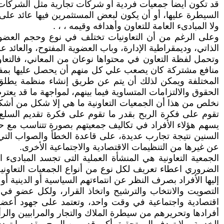
قد تكون أيضا جمعيات فردية أو شركات تجارية مثل الشركات 
السيطرة عليها، أو أن يكون لبعض المستثمرين فيها عائد على رأ
ولا المبادىء العامة للتعاون وأهدافه وقيمه ، ، .
وعلى الرغم من أن التعاونيات تختلف في نوع وحجم العضوية، 
الذاتي، وديمقراطية الإدارة، وباب العضوية المفتوح، والعائد 
وتحمل لفظة التعاون في محتواها نوعان من المعاني، فالتعا
منافع مشتركة كان يصعب علي كل منهم أن يحصل عليها بمفرد
المختلفة ويمكن لذلك أن يتم عن طريق إنشاء منظمة يطلق عل
الحقوق والالتزامات المتساوية فيما بينهم، لمواجهة ما قد يع
نخلص من هذا أن الجمعيات التعاونية ما هي إلا شكل من أشكال 
تقوم على فكرة الربح بقدر ما تقوم على فكرة تقديم السلع
يسهم هؤلاء الأفراد في تكاليف جمعيتهم بصورة تتناسب مع حج
السنين نتيجة تجارب عديدة، على قاعدة الخطأ والصواب التي مر 
عن غيرها من التنظيمات الاقتصادية والاجتماعية الأخرى.
الجمعية التعاونية هي المنشأة العملية التى تجسد المبادىء 
الضروري اعطاء تعريف لكل نوع من أنواع الجمعيات التعاونية 
إليها الأفراد بصرف النظر عن انتماءتهم السياسية أو الدينية
التصويت والانتخاب والترشيح واتخاذ القرار، ولكل عضو في
اقتصادية واجتماعية في وقت واحد، وتعتمد على جهود أعضائه
أفرادها وتحريرهم من سيطرة الملاك والتجار والمرابيين والرأ