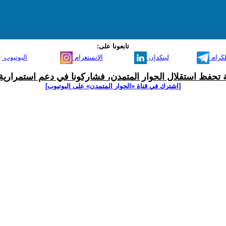
تابعونا على:
لكرام
لينكدإن
الانستغرام
اليوتيوب
ية تحفظ استقلال الحوار المتمدن، فشاركونا في دعم استمرارية 
[اشترك في قناة ‫«الحوار المتمدن» على اليوتيوب]