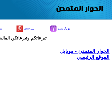
بودكاست
بنترست
تي
تبرعاتكم وتبرعاتكن المال
الحوار المتمدن - موبايل
الموقع الرئيسي