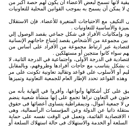
قية لأنها تسمح لبعض الأعضاء أن يكون لهم حصة أكبر من
ي لا يمكن أن يسمح به بموجب القوانين المحلية للتعاونيات
لتكيف مع الاحتياجات المتغيرة للأعضاء. فإن الاستقلال
يزة والأساسية للتعاونيات .
هود وإمكانيات الأفراد في شكل جماعي بقصد الوصول إلي
بين مجموعة من الأشخاص بقصد إشباع حاجاتهم الإنسانية
لاقتصادية عبر ارتباط مجموعة من الأفراد على أساس من
هم سواء كانوا منتجين أو مستهلكين .
دية في الدرجة الأولى، واجتماعية في الدرجة الثانية، لا
ت بشكل يتناسب مع حاجات أفرادها وظروفهم، وبالمقابل
م أو الأسلوب على قواعد وتقاليد تعاونية تكونت على مر
ذه القواعد تحدد الإطار العام للجمعية التعاونية وتميزها
بق على كل أشكالها وأنواعها، وأقروا في النهاية بأنه من
حثون في التعاون نراها تجمع على إنها منشأة شعبية ينضم
خاص لا جمعية أموال، وديمقراطية يتساوى أعضائها فى حقوق
ستقلة ذاتيا عن الدولة وعن المؤسسات الرأسمالية، وهى
 الاقتصادية القائمة، وتعمل في الوقت نفسه على حماية
 السلعة أو الخدمة والاستهلاك فى حالة استهلاك السلعة أو