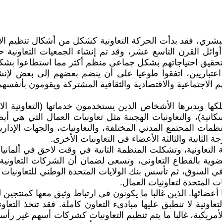
شري، فقد بدأت الحركة التعاونية كشكل من أشكال تنظيم الأعم
ئل القرن التاسع عشر، وقد تم إنشاء الجمعيات التعاونية حينئ
 تحقيق احتياجاتهم بشكل جماعى منظم أكثر مما استطاعوا بش
اعتباريين، اتفقوا طوعيا على أن ينضم بعضهم إلى بعض لإ
 الاجتماعية والاقتصادية والثقافية المشتركة ويقومون بأنفسه
ها ويديرها الأشخاص الذين يستخدمون خدماتها (التعاونية الاست
سكانية)، والتعاونيات الهجينة مثل تعاونيات العمال التي هي أ
ات المجتمع المدني المختلفة، والتعاونيات، والجهات الإداري
الثانية والثالثة الأعضاء فى التعاونيات الأخرى.
 التعاونية، وتشكلت المنظمة الثانية في وقت لاحق في ألمانيا 
لعضوية بالقطاع التعاونى، وتسعى لضمان أن الشركات التعاوني
ت المتحدة لتعاونيات العمال.
أعضائها. الذين غالبا ما يكونون فى ارتباط وثيق معها كمنتجين ل
نية لا تنطبق عليها مبادىء التعاون كاملة. فقد تتخذ التع
مريكية، غالبا ما يتم تنظيم التعاونيات كشركات أسهم غير رأسم