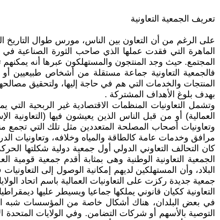
تعريف الجمعية التعاونية
على الرغم من أن التعاون بين الناس، مورس طوال التاريخ الب
الماهرة التي فقدت عملها الذي صاحب الثورة الصناعية في أوا
المجتمع. حيث وجد المنتجون والمستهلكون عبرها أنه يمكنهم
فالجمعية التعاونية جماعة مستقلة من أشخاص طبيعيين أو 
المنتجات والخدمات التي هم في حاجة إليها، ولتحقيق مصالحهم
بهدف بلوغ الأهداف المشتركة .
وتشمل التعاونيات المنظمات الاقتصادية غير الربحية التي يملك
العمالية) أو من قبل الناس الذين يعيشون فيها (التعاونية الإ
وتعاونيات أصحاب المصلحة المتعددين مثل تلك التي تجمع منظم
مرافق وخدمات عامة كالطاقة والمياه وخلافه، وتعاونيات الدرجة 
كان التحالف التعاوني الدولي أول جمعية دولية شكلتها الحركة
الجمعية التعاونية الوطنية وهى بمثابة أقدم جمعية قومية ا
جمعية جديدة ركزت على التعاونيات العمالية باسم اتحاد الولايا
التعاونية ككيان قانوني يملكها جماعيا ويسيطر عليها ديمقراطيا 
في بعض البلدان، هناك أشكال خاصة من المؤسسات شبه التعاو
التوصية بالأسهم أو شركات التضامن. وفي الولايات المتحدة الأ