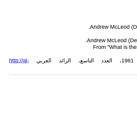
Andrew McLeod (De
From "What is the
ي
http://al-