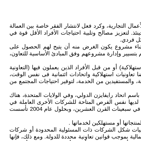
ال التجارية، وكرد فعل لانتشار الفقر خاصة بين العمالة
ذ. لتعزيز مصالح وتلبية احتياجات الأفراد الأقل قوة في
كل فردي.
نشاء مشروع يكون الغرض منه أن يتيح لهم الحصول على
م بتسيير وإدارة مشروعهم وفق المبادئ الأساسية للتعاون،
هلاكية) أو من قبل الأفراد الذين يعملون فيها (التعاونية
يضا تعاونيات استهلاكية واتحادات ائتمانية فى نفس الوقت،
ة، والمستفيدين من الخدمة، لتوفير احتياجات المجتمع من
باسم اتحاد رايفايزن الدولي، وفي الولايات المتحدة، هناك
ة لديها نفس الفرص المتاحة للشركات الأخرى العاملة في
البلاد، وأن المستهلكين لديهم إمكانية الوصول إلى التعاونيات في السوق، ثم تأسس بنك الولايات المتحدة الوطني للتعاونيات في سبعينات القرن العشرين، وبحلول عام 2004 تأسست
منتجاتها أو مستهلكين لخدماتها .
اونيات شكل الشركات ذات المسئولية المحدودة أو شركات
الية بموجب قوانين تعاونية محددة للدولة. ومع ذلك، فإنها