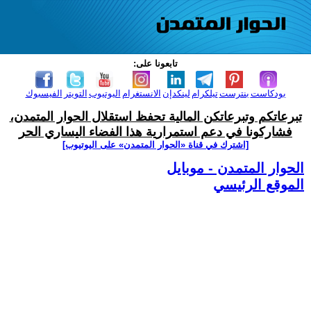
تابعونا على:
بودكاست
بنترست
تيلكرام
لينكدإن
الانستغرام
اليوتيوب
التويتر
الفيسبوك
تبرعاتكم وتبرعاتكن المالية تحفظ استقلال الحوار المتمدن،
فشاركونا في دعم استمرارية هذا الفضاء اليساري الحر
[اشترك في قناة ‫«الحوار المتمدن» على اليوتيوب]
الحوار المتمدن - موبايل
الموقع الرئيسي