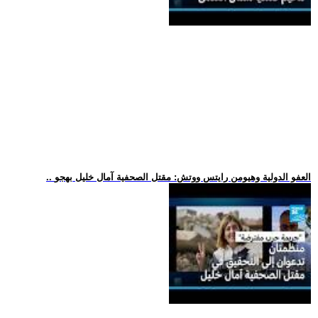
.. العفو الدولية وهيومن رايتس ووتش: مقتل الصحفية آمال خليل بهجو