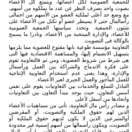
للجمعية العمومية لكل أعضائها، ويتمتع كل الأعضاء
بصوت واحد بصرف النظر عن عدد ما يملكوه من أسهم،
مع وضع حد أعلى لملكية العضو من الأسهم من اجمالى
رأسالمال حتى لا يسيطر عضو أو تكتل من الأعضاء على
شئون الجمعية. وتحدد سياستها الجمعية العمومية
للأعضاء، والإدارة المنتخبة من الأعضاء، ونادرا ما يسمح
بالوكالة فى التصويت.
التعاونية مؤسسة طوعية بابها مفتوح للعضوية مما يلزمها
بتسهيل الانضمام إليها، والمساهمة الاقتصادية فيها التى
هى شرط من شروط العضوية، ومن ثم فالتعاونية تقوم
على فكرة الاندماج والشراكة بين العمل ورأسمال
والإدارة، وهذا يعنى عدم استخدام التعاونية الإنتاجية
للعمل المأجور والعمل الجبرى لغير الأعضاء.
التبادل للسلع والخدمات بين التعاونيات يقوم على نفس
أسس التعاون، حيث يوجد مبدأ التعاون بين التعاونيات
واتحادها من أسفل لأعلى
و مصادر رأس مال التعاونية، تأتى من مساهمات الأعضاء
الذين لهم حقوق الملكية والتصويت، أو المقرضين
أوالمتبرعين الذين لا يكون لديهم حقوق الملكية أو
التصويت، ويتكون رأسمالها من أسهم إسمية غير محدودة
العدد وغير قابلة للتجزئة. والحد الأدنى لرأس المال