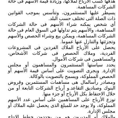
هدفها كسب الأرباح لملاكها، وزيادة قيمة الأسهم فى حالة
الشركات المساهمة.
يسيطر عليها المستثمرون، وتتأسس بموجب القوانين
ذات الصلة التى تختلف حسب البلد.
أي شخص يمكنه شراء الأسهم فى حالة الشركات
المساهمة، والأسهم يتم تداولها في السوق العام فى حالة
الشركات المساهمة، ويمكن بيع وشراء الحصص والأسهم
وتجزئتها والتنازل عنها عموما.
يحصل على الأرباح الملاك الفردين فى المشروعات
الفردية، وملاك الحصص فى شركات الأشخاص،
والمساهمين فى شركات الأموال.
يحدد سياستها المستثمرون والمساهمون أو مجلس
الإدارة. ويجرى التصويت على أساس قيمة الأسهم أو
الحصص المملوكة، ويسمح بالتصويت بالوكالة.
ومصادر رأسالمال هى مساهمات المستثمرين وقروض
البنوك وصناديق التقاعد.و أرباح الشركات التابعة أو من
خلال الاحتفاظ بكل الأرباح أو جزء منها.
توزع الأرباح على المساهمين على أساس عدد الأسهم
المملوكة، ولا يوجد حد للمبلغ الذى يحصل عليه الملاك أو
مجلس الإدارة.
والملاك أو المديرون هم من يحددون خطط الإنتاج