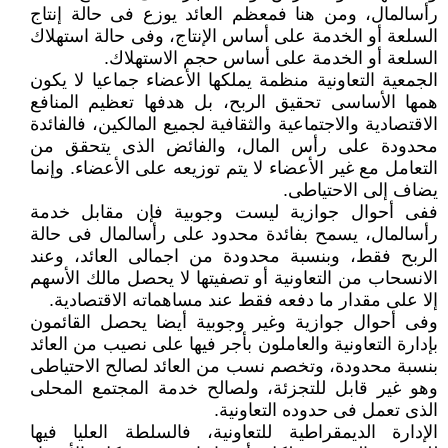
رأسالمال، ومن هنا فمعظم العائد يوزع فى حالة إنتاج
السلعة أو الخدمة على أساس الإنتاج، وفى حالة استهلاك
السلعة أو الخدمة على أساس حجم الاستهلاك.
الجمعية التعاونية منظمة يملكها الأعضاء جماعيا لا يكون
همها الأساسى تحقيق الربح، بل هدفها تعظيم المنافع
الاقتصادية والاجتماعية والثقافية لجميع المالكين، فالفائدة
محدودة على رأس المال، والفائض الذى يتحقق من
التعامل مع غير الأعضاء لا يتم توزيعه على الأعضاء. وإنما
يضاف إلى الاحتياطى.
ففى أحوال جوازية ليست وجوبية فإن مقابل خدمة
رأسالمال، يسمح بفائدة محدود على رأسالمال فى حالة
الربح فقط، وبنسبة محدودة من اجمالى العائد، وعند
الانسحاب من التعاونية أو تصفيتها لا يحصل مالك الأسهم
إلا على مقدار ما دفعه فقط عند مساهماته الاقتصادية.
وفى أحوال جوازية وغير وجوبية أيضا يحصل القائمون
بإدارة التعاونية والعاملون بأجر فيها على نصيب من العائد
بنسبة محدودة، وتخصم نسب من العائد لصالح الاحتياطى
وهو غير قابل للتجزئة، ولصالح خدمة المجتمع المحلى
الذى تعمل فى حدوده التعاونية.
الإدارة الديمقراطية للتعاونية، فالسلطة العليا فيها