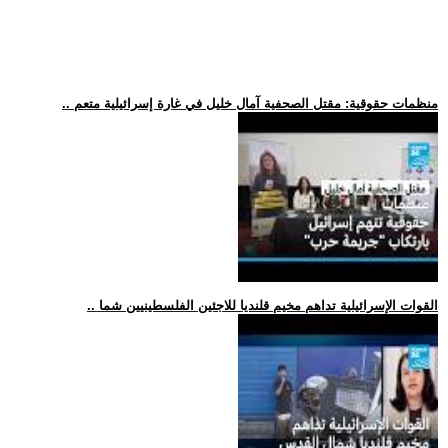
.. منظمات حقوقية: مقتل الصحفية آمال خليل في غارة إسرائيلية متعم
.. القوات الإسرائيلية تداهم مخيم قلنديا للاجئين الفلسطينيين شما