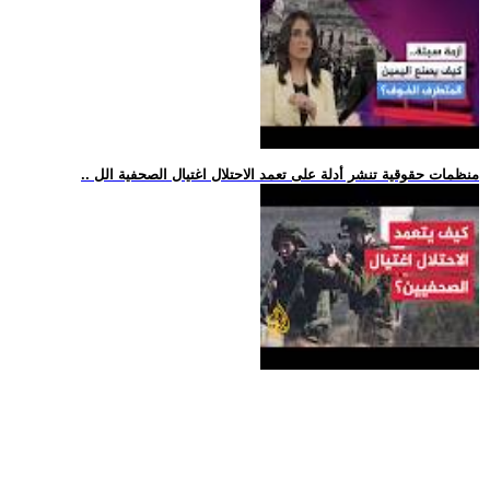
.. منظمات حقوقية تنشر أدلة على تعمد الاحتلال اغتيال الصحفية الل