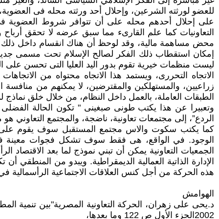
غير مباشرة إلى الفكر الإسلامي السياسى السائد، والغير منس
للعضو لورثته الشرعين، وإحلال أحد ورثته محله فى العضوية، 
على إحلال أحدهم محله على أن تتوافر شروط العضوية في ا
التعاونيات كما علم القارىء مما سبق عرضه لا تحقق أرباح
محض مساهمة مالية، وقد لوحظ أن هناك انقسام داخل ذلك التي
إمكان استقطاب ذلك الفكر لصالح الإسلام تحت مسمى جديد هو 
ليست منظمات خيرية تقوم بدور اليد العليا التى تحسن على ال
الاتجاه التحررى، ويستمد هذا الاتجاه محتواه من الاتجاهات 
زراعيين، والمستهلكين والمقترضين، لا يمكنهم من منافسة 
الطبقات العاملة، بالعمل داخل النظام، من خلال خلق نماذج 
وتعبيرا عن هذا يكتب طونى صبغينى " تكون الحالة الفضلى 
الردع”، إلى مجتمعات تعاونية، ناضجة، والمجتمع التعاوني هو 
كما يكتب سكوت والاس مجتمع المستقبل سوف يقوم على أساس
الوجود. في الواقع، هى فقط سوف تشكل فجوات معينة فى م
الجمعيات التعاونية يمكن أن تبني نموذج لما بعد الاقتصاد 
الإدارة الذاتية العمالية الديمقراطية. ويبدو من المنطقي أ
هذه الحركة من أجل كنس العلاقات الاجتماعية الرأسمالية في ال
الهوامش
2002الجزء الأول ص 122 وما بعدها،