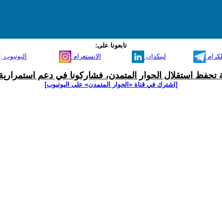
تابعونا على:
لكرام
لينكدإن
الانستغرام
اليوتيوب
ية تحفظ استقلال الحوار المتمدن، فشاركونا في دعم استمرارية 
[اشترك في قناة ‫«الحوار المتمدن» على اليوتيوب]