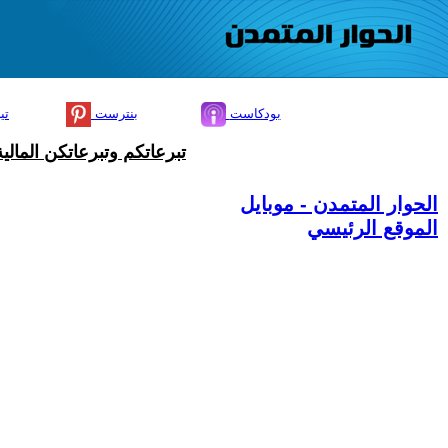
بودكاست
بنترست
تي
تبرعاتكم وتبرعاتكن المال
الحوار المتمدن - موبايل
الموقع الرئيسي