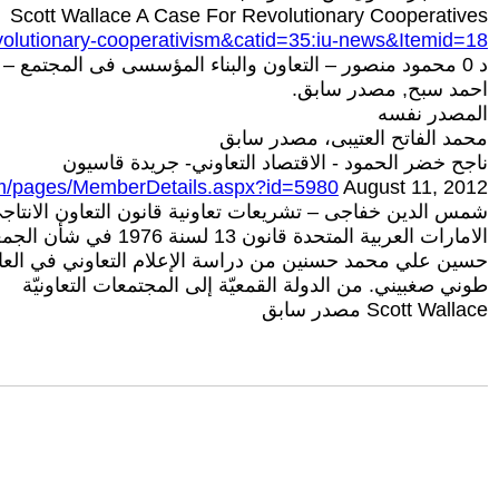
Scott Wallace A Case For Revolutionary Cooperatives
volutionary-cooperativism&catid=35:iu-news&Itemid=18
د 0 محمود منصور – التعاون والبناء المؤسسى فى المجتمع – ندوة عن دور الدولة فى تطوير التعاونيات 2007
احمد سبح, مصدر سابق.
المصدر نفسه
محمد الفاتح العتيبى، مصدر سابق
ناجح خضر الحمود‎ - الاقتصاد التعاوني- جريدة قاسيون
com/pages/MemberDetails.aspx?id=5980
August 11, 2012
شمس الدين خفاجى – تشريعات تعاونية قانون التعاون الانتاجى – مك
الامارات العربية المتحدة قانون 13 لسنة 1976 في شأن الجمعيات التعاونية
حسين علي محمد حسنين من دراسة الإعلام التعاوني في العال
طوني صغبيني. من الدولة القمعيّة إلى المجتمعات التعاونيّة
Scott Wallace مصدر سابق