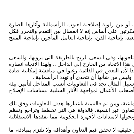
و من زاوية إصلاحية لعيوب الرأسمالية وآثارها الضارة
كرتين على أساس إنه لا انفصال بين التقدم والتحرر فكل
نتاجية القن، بإنتاجية العامل المأجور، بإنتاجية المنتج
تاجونها، وفى السعى للربح بالطريقة التى يرونها، والسعى
 الاتجاه من الخارج إلى الداخل .. ولهذا الاتجاه انصاره
لأن البعض في القائمة رغبوا في مناقشة إمكانية قيادة
 وليس من شأنها أن تتحدى أو تهدد الرأسمالية .
يل المثال تجد فى التعاونيات أنسب المداخل لتأمين بيئة
أصحاب الأعمال لمواجهة الآثار السلبية لسياسات الإصلاح
اعية، ومن ثم فالتنمية باعتبارها هدف التعاونيات وفق تلك
التعاون عبر التنمية، فالدولة هى التى تخطط وتراجع وتنظم
ها لامتدادات لأجهزة الحكومة مما يفقدها الاستقلالية
حقيقية لا تحقق قيم التعاون وأهدافه ولا تلتزم بمبادئه، ما