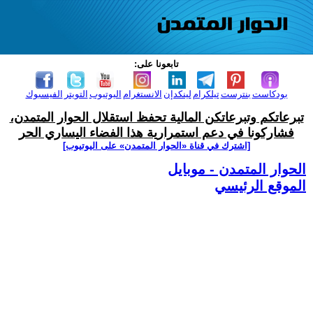
تابعونا على:
بودكاست
بنترست
تيلكرام
لينكدإن
الانستغرام
اليوتيوب
التويتر
الفيسبوك
تبرعاتكم وتبرعاتكن المالية تحفظ استقلال الحوار المتمدن،
فشاركونا في دعم استمرارية هذا الفضاء اليساري الحر
[اشترك في قناة ‫«الحوار المتمدن» على اليوتيوب]
الحوار المتمدن - موبايل
الموقع الرئيسي