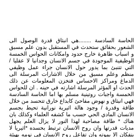
الحاسة السادسة ........هي انبثاق قدرة الوصول الى
الشعور بحقائق ستحدث في المستقبل بدون علم مسبق
و اسباب ظاهرة خارج حدود وامكانات الحواس الخمسة
الوظيفية الموجودة في جسم الانسان وجدانيا لا عقليا /
التي تتنبئ بما يدور حول الانسان جراء عمل وظيفي
منظم وعلم مسبق من خلال الاشارات المرسلة الى
الدماغ ومراكز الاحساس فتخزن المعلومات عن ذلك
الحدث او المؤثر المرسلة اشارته في حينه . ان للحواس
الخمسة واجبات روتينية مسلم بها اما الحاسة السادسة
فهي انبثاق و نهوض مفاحئ كابداع خارق تتحسد من خلال
طاقة وقدرة / وجود هالة اثيرية نورانية تحيط بجسم
الانسان المادي الحي حسب ما كشفه العلماء وكذلك بان
هناك * طاقة مصاحبة لهذا النور لا يزال العلم يجهل
مديات قدرتها وان روح الانسان ترتبط بحسده *اثيريا لا
ينفكان الا بموته وان تفاعل روح الانسان في نومه بهيئة