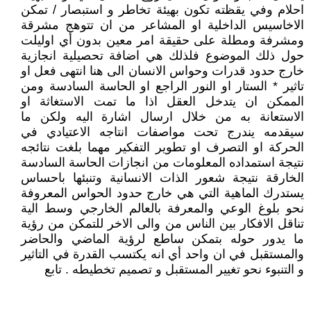
احلام وفي يقظته تكون بهيئة تخاطر و استبصار / تمكن
الاخاسيس الداخلية او المشاعر من ان تتوهج مشرقة
ومشرفة ومطلة على حقيقة امر معين بدون أي اوليلت
حول ذلك الموضوع فلذلك هي اضافة تحصيلية انجازية
خارج حدود قدرات وحواس الانسان الى هنا انتهى فعل او
تاثير * الستار او النور الراجع او الحاسة السادسة ومن
الممكن ان يتدخل العقل اذا ما تمت الاستغاثة او
الاستعانة به من خلال ارسال اشارة اليه ولكن ما
سيقدمه يندرج تحت مواصفات انتاجه الاعتيادي في
الحركة او التصرف او تطوير التفكير مهما بلغت نتائجه
نتيجة استمداده المعلومات من انجازات الحاسة السادسة
الخارقة نتيجة شعور الذات الانسانية وتنبئها باحساس
يستدرك الماهية التي هي خارج حدود الحواس المعروفة
نحو بلوغ الوعي والمعرفة بالعالم الخارجي وسط الية
تناقل الافكار بين الناس من والى الاخر للتمكن من رؤية
ما يدور حوله بتمكن ساطع لرؤية الماضي والحاضر
والمستقبل في ان واحد أي انه يكتسب القدرة في التاثير
و التنبوء نحو تغيير المستقبل و تصميم تخطيطه . تابع