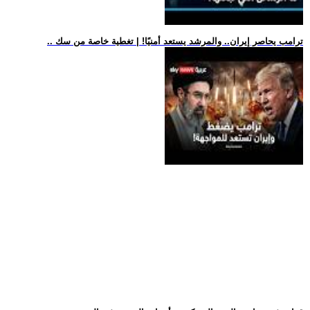
.. ترامب يحاصر إيران.. والمرشد يستعد أمنيًا! | تغطية خاصة من سك