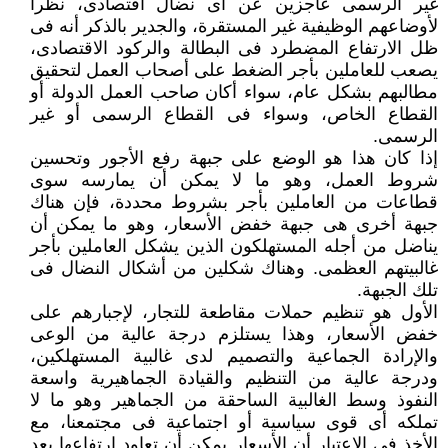
غير الرسمى عاجزين عن أى نضال اقتصادى، نظرا
لأوضاعهم الوظيفية غير المستقرة، والجدير بالذكر أنه فى
ظل الارتفاع المضطرد فى البطالة والركود الاقتصادى،
يصعب للعاملين بأجر الضغط على أصحاب العمل لتحقيق
مطالبهم بشكل عام، سواء أكان صاحب العمل الدولة أو
القطاع الخاص، وسواء فى القطاع الرسمى أو غير
الرسمى.
إذا كان هذا هو الوضع على جبهة رفع الأجور وتحسين
شروط العمل، وهو ما لا يمكن أن يمارسه سوى
قطاعات من العاملين بأجر بشروط محددة، فإن هناك
جبهة أخرى هى جبهة خفض الأسعار، وهو ما يمكن أن
يناضل من أجله المستهلكون الذين يشكل العاملين بأجر
غالبيتهم العظمى. وهناك شكلين من أشكال النضال فى
تلك الجبهة.
الأول هو تنظيم حملات مقاطعة للتجار، لإجبارهم على
خفض الأسعار، وهذا يستلزم درجة عالية من الوعى
والإرادة الجماعية والتصميم لدى غالبية المستهلكين،
ودرجة عالية من التنظيم والقيادة الجماهيرية واسعة
النفوذ وسط الغالبية الساحقة من الجماهير وهو ما لا
تملكه أى قوى سياسية أو اجتماعية فى مجتمعنا، مع
الأخذ فى الاعتبار أن الأسعار يمكن أن تعاود ارتفاعها بعد