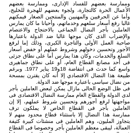
وممارسة بعضهم للفساد الإدارى، وممارسة بعضهم
الأعمال الحرة كالتجارة، ولجوء بعضهم للهجرة للخليج،
وأما عن الحرفيين والمهنيين والمنتجين الصغار فيمكنهم
غالبا رفع أسعار سلعهم وخدماتهم، وأحيانا ما كان يمارس
العاملين بأجر النضال الجماعى بالاحتجاج والاعتصام
والإضراب الذى كان موجها غالبا ضد الدولة باعتبارها
صاحبة العمل الأولى والتاجرة الكبرى، وذلك إما لرفع
الأجور وتحسين دخولهم وشروط عملهم أو خفض أسعار
السلع والخدمات، وكان هذا يمارس أما على نطاق جزئى
فى أحد مصانع القطاع العام، أو على نطاق جماهيرى
واسع كما حدث فى انتفاضة 18و19 يناير 1977. وبرغم
طبيعة هذا النضال الاقتصادي إلا أنه كان يقترن بمسحة
من نضال سياسى باعتباره موجها ضد الدولة.
فى ظل الوضع الحالى مازال يمكن لبعض العاملين بأجر
لدى الدولة والقطاع العام ممارسة النضال الاقتصادى فى
مواجهتها لرفع أجورهم وتحسين شروط عملهم، إلا إن
العاملين بأجر فى القطاع الخاص لا يملكون ترف
ممارسة هذا النضال إلا باستثناء قطاع محدود منهم لا
يتجاوز المليون، وهم العاملين فى منشئات كبيرة كثيفة
العمالة، ليبقى معظم العاملين بأجر وخصوصا فى القطاع