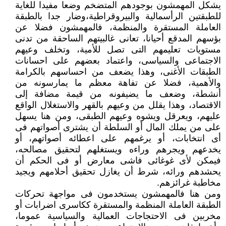
يشكل المهمشون بوجودهم المتضخم وضعا مفيدا للغاية
للطبقتين الرأسمالية والبيروقراطية،وضار جدا بالطبقة
العاملة المستقرة والمنظمة، فالمهمشون فضلا عن
بؤسهم المدقع أحيانا، تعانى غالبيتهم الساحقة من تدنى
مستويات تعليمهم التى تصل للأمية، وتخلف وعيهم
الاجتماعى والسياسى، واعتماد بعضهم على احسانات
الطبقات الأغنى، وهذا يضعف من احساسهم بالكرامة
والأهمية، فضلا عن تفاهة معظم ما يمارسونه من
أنشطة، وضعف ما يضيفونه من قيمة مضافة إلى
الاقتصاد، وهذا يقلل من وعيهم بالقهر والاستغلال الواقع
عليهم، ويعرقل ويشوه وعيهم الطبقى، ومن هنا يسهل
على من يملك المال أو السلطة أن يشترى أصواتهم فى
أى انتخابات، أو يرغمهم على اعطائه أصواتهم، أو
يخدعهم ويجرهم وراءه ويستغلهم لتحقيق مصالحه،
فيمكن لأى غوغائى فاشى معارض أو فى الحكم أن
يحشدهم ورائه، شرط أن يغازل تحقيق أحلامهم ويجيد
مخاطبة غرائزهم.
ومن هنا فالمهمشون يستخدمون فى مواجهة تحركات
الطبقة العاملة المنظمة والمستقرة ككاسرى اضرابات أو
مخربين فى الاحتجاجات العمالية والسياسية عموما،