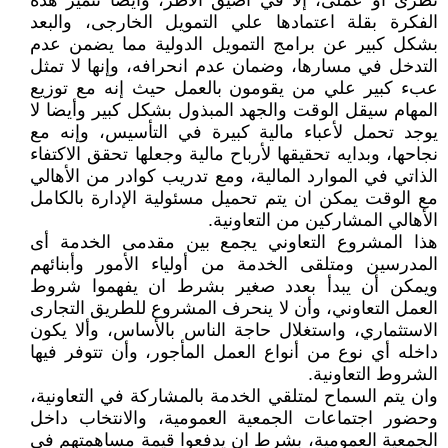
نظرى أو عملى، إلا في أضيق الأطر، وأيضا تتميز هذه
الفكرة بقلة اعتمادها علي التمويل الخارجى، والبعد
بشكل كبير عن برامج التمويل الدولية مما يضمن عدم
التدخل في مسارها، وضمان عدم انحرافه، وإنها لا تمثل
عبء كبير علي من يقومون بالعمل حيث إنه مع توزيع
المهام سيقل الوقت والجهد المبذول بشكل كبير وأيضا لا
يوجد تحمل لأعباء مالية كبيرة في التأسيس، وإنه مع
نجاحها، وبدايه تحقيقها لأرباح مالية وجعلها تحقق الاكتفاء
الذاتي في الموارد المالية، ومع تدريب كوادر من الأهالي
مع الوقت يمكن ان يتم تحميل مسئولية الإدارة بالكامل
الأهالي المشاركين من التعاونية.
هذا المشروع التعاوني يجمع بين مقدمى الخدمة أى
المدرسين ومتلقى الخدمة من أولياء الأمور وأبنائهم
ويمكن أن يبدأ بعدد صغير بشرط ان يفهموا شروط
العمل التعاوني، وأن لا ينحرف المشروع للطريق التجارى
الاستثماري، واستغلال حاجة الناس بالأساس، وألا يكون
داخله أي نوع من أنواع العمل المأجور، وأن تتوفر فيها
الشروط التعاونية.
وان يتم السماح لمتلقي الخدمة بالمشاركة في التعاونية،
وحضور اجتماعات الجمعية العمومية، والانتخاب داخل
الجمعية العمومية، بشرط ان يدفعوا قيمة مساهمتهم فى