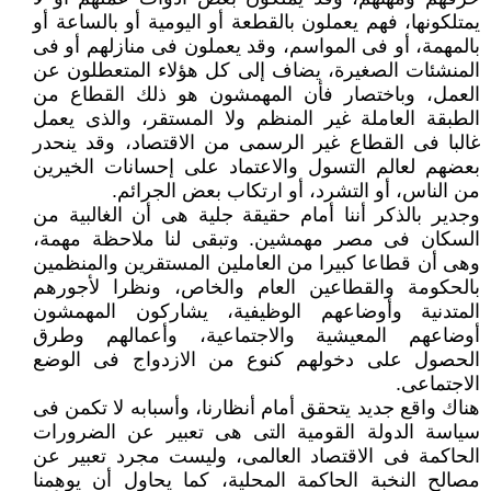
يمتلكونها، فهم يعملون بالقطعة أو اليومية أو بالساعة أو
بالمهمة، أو فى المواسم، وقد يعملون فى منازلهم أو فى
المنشئات الصغيرة، يضاف إلى كل هؤلاء المتعطلون عن
العمل، وباختصار فأن المهمشون هو ذلك القطاع من
الطبقة العاملة غير المنظم ولا المستقر، والذى يعمل
غالبا فى القطاع غير الرسمى من الاقتصاد، وقد ينحدر
بعضهم لعالم التسول والاعتماد على إحسانات الخيرين
من الناس، أو التشرد، أو ارتكاب بعض الجرائم.
وجدير بالذكر أننا أمام حقيقة جلية هى أن الغالبية من
السكان فى مصر مهمشين. وتبقى لنا ملاحظة مهمة،
وهى أن قطاعا كبيرا من العاملين المستقرين والمنظمين
بالحكومة والقطاعين العام والخاص، ونظرا لأجورهم
المتدنية وأوضاعهم الوظيفية، يشاركون المهمشون
أوضاعهم المعيشية والاجتماعية، وأعمالهم وطرق
الحصول على دخولهم كنوع من الازدواج فى الوضع
الاجتماعى.
هناك واقع جديد يتحقق أمام أنظارنا، وأسبابه لا تكمن فى
سياسة الدولة القومية التى هى تعبير عن الضرورات
الحاكمة فى الاقتصاد العالمى، وليست مجرد تعبير عن
مصالح النخبة الحاكمة المحلية، كما يحاول أن يوهمنا