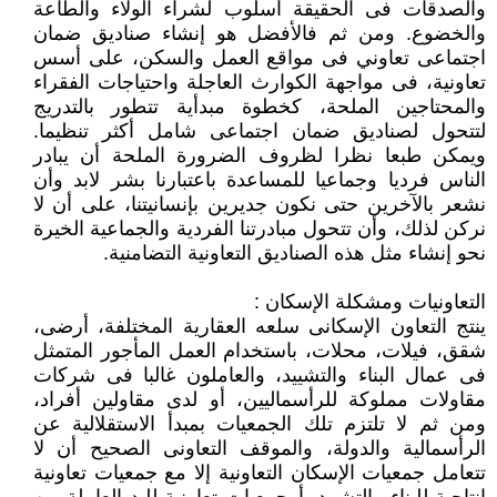
والصدقات فى الحقيقة أسلوب لشراء الولاء والطاعة
والخضوع. ومن ثم فالأفضل هو إنشاء صناديق ضمان
اجتماعى تعاوني فى مواقع العمل والسكن، على أسس
تعاونية، فى مواجهة الكوارث العاجلة واحتياجات الفقراء
والمحتاجين الملحة، كخطوة مبدأية تتطور بالتدريج
لتتحول لصناديق ضمان اجتماعى شامل أكثر تنظيما.
ويمكن طبعا نظرا لظروف الضرورة الملحة أن يبادر
الناس فرديا وجماعيا للمساعدة باعتبارنا بشر لابد وأن
نشعر بالآخرين حتى نكون جديرين بإنسانيتنا، على أن لا
نركن لذلك، وأن تتحول مبادرتنا الفردية والجماعية الخيرة
نحو إنشاء مثل هذه الصناديق التعاونية التضامنية.
التعاونيات ومشكلة الإسكان :
ينتج التعاون الإسكانى سلعه العقارية المختلفة، أرضى،
شقق، فيلات، محلات، باستخدام العمل المأجور المتمثل
فى عمال البناء والتشييد، والعاملون غالبا فى شركات
مقاولات مملوكة للرأسماليين، أو لدى مقاولين أفراد،
ومن ثم لا تلتزم تلك الجمعيات بمبدأ الاستقلالية عن
الرأسمالية والدولة، والموقف التعاونى الصحيح أن لا
تتعامل جمعيات الإسكان التعاونية إلا مع جمعيات تعاونية