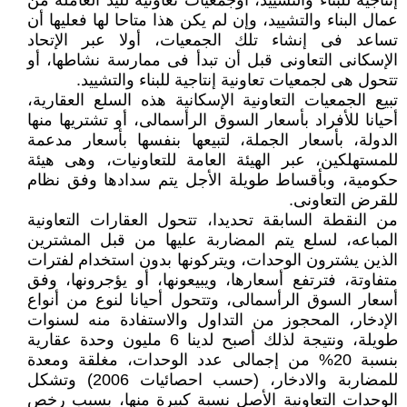
إنتاجية للبناء والتشييد، أوجمعيات تعاونية لليد العاملة من
عمال البناء والتشييد، وإن لم يكن هذا متاحا لها فعليها أن
تساعد فى إنشاء تلك الجمعيات، أولا عبر الإتحاد
الإسكانى التعاونى قبل أن تبدأ فى ممارسة نشاطها، أو
تتحول هى لجمعيات تعاونية إنتاجية للبناء والتشييد.
تبيع الجمعيات التعاونية الإسكانية هذه السلع العقارية،
أحيانا للأفراد بأسعار السوق الرأسمالى، أو تشتريها منها
الدولة، بأسعار الجملة، لتبيعها بنفسها بأسعار مدعمة
للمستهلكين، عبر الهيئة العامة للتعاونيات، وهى هيئة
حكومية، وبأقساط طويلة الأجل يتم سدادها وفق نظام
للقرض التعاونى.
من النقطة السابقة تحديدا، تتحول العقارات التعاونية
المباعه، لسلع يتم المضاربة عليها من قبل المشترين
الذين يشترون الوحدات، ويتركونها بدون استخدام لفترات
متفاوتة، فترتفع أسعارها، ويبيعونها، أو يؤجرونها، وفق
أسعار السوق الرأسمالى، وتتحول أحيانا لنوع من أنواع
الإدخار، المحجوز من التداول والاستفادة منه لسنوات
طويلة، ونتيجة لذلك أصبح لدينا 6 مليون وحدة عقارية
بنسبة 20% من إجمالى عدد الوحدات، مغلقة ومعدة
للمضاربة والادخار، (حسب احصائيات 2006) وتشكل
الوحدات التعاونية الأصل نسبة كبيرة منها، بسبب رخص