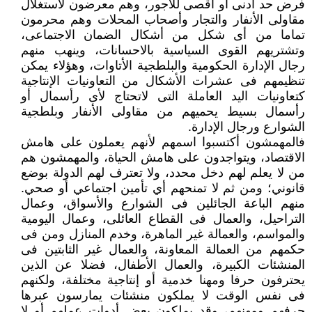
فرض حد أدنى أو أقصى للأجور، وهم معرضون لاستغلال
مقاولى الأنفار والتجار وأصحاب المحلات وهم محرمون
تماما من أى شكل من أشكال الضمان الاجتماعى،
وتشتريهم القوى السياسية بالاحسانات، وينهب منهم
رجال الإدارة الحكومية والبلطجية الأتاوات، وهؤلاء يمكن
تنظيمهم فى عشرات الأشكال من التعاونيات الإنتاجية
كتعاونيات اليد العاملة التى لاتحتاج لأى رأسمال أو
رأسمال بسيط يحميهم من مقاولى الأنفار وبلطجية
الشوارع ورجال الإدارة.
فالمهمشون أكتسبوا اسمهم لأنهم يعملون على هامش
الاقتصاد، ويتواجدون على هامش الحياة، والمهمشون هم
من لا يعلم لهم دخل محدد، ولا تعترف لهم الدولة بوضع
قانوني؛ ومن ثم لا تمنحهم أي تأمين اجتماعي أو صحي.
منهم الباعة الجائلين فى الشوارع والأسواق، وعمال
التراحيل، والعمال فى القطاع العائلى، وعمال اليومية
والمواسم، والعمالة غير الماهرة، وخدم المنازل ومن فى
حكمهم من العمالة المعاونة، والعمال غير الثابتين فى
المنشئات الكبيرة، والعمال الأطفال، فضلا عن الذين
يحترفون حرفا ومهنا خدمية أو إنتاجية مختلفة، ولكنهم
فى نفس الوقت لا يملكون منشئات يمارسون عبرها
حرفهم ومهنهم، وقد يملكون بعض أدوات عملهم أو لا