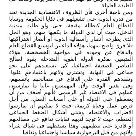
الطبقة العاملة.
ومن ناحية أخرى فأن الظروف الاقتصادية الجديدة تحد
من قدرة الدولة على تشغيلهم فى تكايا الحكومة ووسايا
القطاع العام كبطالة مقنعة، حتى ولو ظلت متدنية
الدخل، حيث أن لدي الدولة ما يكفيها منهم، وهو الحل
الذى يطرحه أنصار رأسمالية الدولة أو أنصار اشتراكيتها
فلا فرق واضح بينهما، هؤلاء الداعيين لتوسيع القطاع العام
والدفاع عن وجوده فى مواجهة الخصخصة، هؤلاء
المتيمين بفكرة الدولة القوية المتدخلة بقوة لصالح
العناصر الضعيفة اجتماعيا، كى تستعبدهم على نحو
جماعى فى النهاية، وتشترى ولائهم باعتمادهم عليها،
وتفقدهم القدرة على الدفاع عن مصالحهم بأنفسهم،
وفى نفس الوقت ولأن المهمشون غالبا ما يمارسون
عملهم فى الاقتصاد غير الرسمى فأنهم أضعف من أن
يضغطوا على الدولة أو على أصحاب العمل، من أجل
فرص عمل وحياة كريمة، حيث لا يمكنهم أن يمارسوا
الاضراب والاعتصام وشتى أشكال الضغط الجماعى
المنظم، حيث لا توجد لديهم نقابات تدافع عن مصالحهم
أو قادرة على تنظيمهم. وهذا يسقطهم فى شباك شراء
ولائهم من قبل البرجوازية سياسيا واجتماعيا وثقافيا.