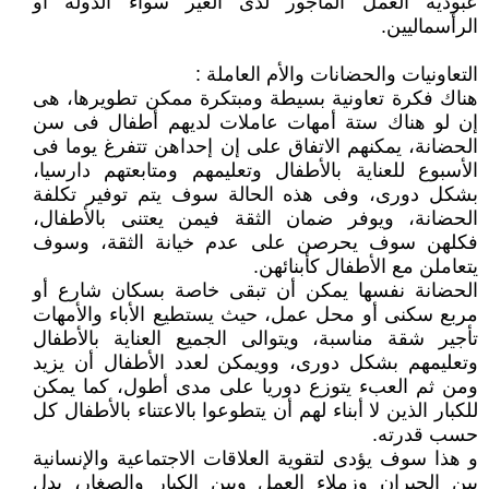
عبودية العمل المأجور لدى الغير سواء الدولة أو
الرأسماليين.
التعاونيات والحضانات والأم العاملة :
هناك فكرة تعاونية بسيطة ومبتكرة ممكن تطويرها، هى
إن لو هناك ستة أمهات عاملات لديهم أطفال فى سن
الحضانة، يمكنهم الاتفاق على إن إحداهن تتفرغ يوما فى
الأسبوع للعناية بالأطفال وتعليمهم ومتابعتهم دارسيا،
بشكل دورى، وفى هذه الحالة سوف يتم توفير تكلفة
الحضانة، ويوفر ضمان الثقة فيمن يعتنى بالأطفال،
فكلهن سوف يحرصن على عدم خيانة الثقة، وسوف
يتعاملن مع الأطفال كأبنائهن.
الحضانة نفسها يمكن أن تبقى خاصة بسكان شارع أو
مربع سكنى أو محل عمل، حيث يستطيع الأباء والأمهات
تأجير شقة مناسبة، ويتوالى الجميع العناية بالأطفال
وتعليمهم بشكل دورى، وويمكن لعدد الأطفال أن يزيد
ومن ثم العبء يتوزع دوريا على مدى أطول، كما يمكن
للكبار الذين لا أبناء لهم أن يتطوعوا بالاعتناء بالأطفال كل
حسب قدرته.
و هذا سوف يؤدى لتقوية العلاقات الاجتماعية والإنسانية
بين الجيران وزملاء العمل وبين الكبار والصغار، بدل