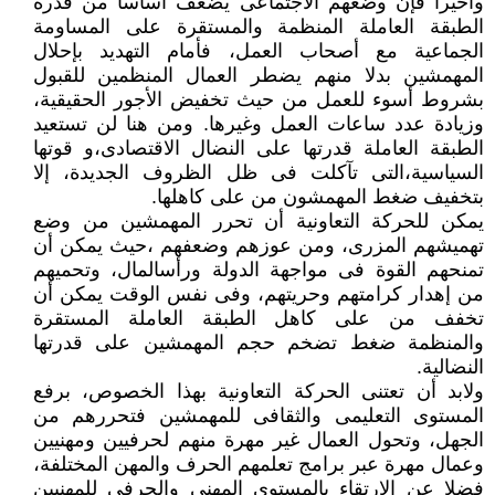
وأخيرا فإن وضعهم الاجتماعى يضعف أساسا من قدرة
الطبقة العاملة المنظمة والمستقرة على المساومة
الجماعية مع أصحاب العمل، فأمام التهديد بإحلال
المهمشين بدلا منهم يضطر العمال المنظمين للقبول
بشروط أسوء للعمل من حيث تخفيض الأجور الحقيقية،
وزيادة عدد ساعات العمل وغيرها. ومن هنا لن تستعيد
الطبقة العاملة قدرتها على النضال الاقتصادى،و قوتها
السياسية،التى تآكلت فى ظل الظروف الجديدة، إلا
بتخفيف ضغط المهمشون من على كاهلها.
يمكن للحركة التعاونية أن تحرر المهمشين من وضع
تهميشهم المزرى، ومن عوزهم وضعفهم ،حيث يمكن أن
تمنحهم القوة فى مواجهة الدولة ورأسالمال، وتحميهم
من إهدار كرامتهم وحريتهم، وفى نفس الوقت يمكن أن
تخفف من على كاهل الطبقة العاملة المستقرة
والمنظمة ضغط تضخم حجم المهمشين على قدرتها
النضالية.
ولابد أن تعتنى الحركة التعاونية بهذا الخصوص، برفع
المستوى التعليمى والثقافى للمهمشين فتحررهم من
الجهل، وتحول العمال غير مهرة منهم لحرفيين ومهنيين
وعمال مهرة عبر برامج تعلمهم الحرف والمهن المختلفة،
فضلا عن الارتقاء بالمستوى المهنى والحرفى للمهنيين