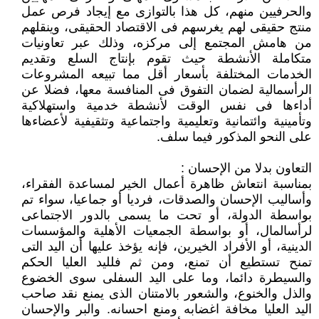
والحرفيين منهم، كل هذا بالتوازى مع إيجاد فرص عمل
منتج حقيقى لهم يغرسهم فى الاقتصاد الحقيقى، وينقلهم
من هامش المجتمع إلى مركزه، وذلك عبر تعاونيات
متكاملة الأنشطة حيث تقوم بإنتاج السلع وتقديم
الخدمات المختلفة بأسعار أقل مما تبيعه المشروعات
الرأسمالية لضمان التفوق فى المنافسة معها، فضلا عن
أداءها فى نفس الوقت لأنشطة خدمية واستهلاكية
وتأمينية وائتمانية وتعليمية واجتماعية وتثقيفية لأعضاءها
على النحو المذكور فيما سلف.
التعاون بدلا من الإحسان :
بمناسبة انتعاش ظاهرة أعمال الخير لمساعدة الفقراء،
وأساليب الإحسان والصدقات، فرديا أو جماعيا، سواء تم
بواسطة الدولة، أو تحت ما يسمى بالدور الاجتماعى
لرأسالمال، أو بواسطة الجمعيات الأهلية والمؤسسات
الدينية، أو الأفراد الخيرين، فإنه يؤخذ عليها أن اليد التى
تمنح تستطيع أن تمنع، ومن ثم فلليد العليا الحكم
والسيطرة دائما، وما على اليد السفلى سوى الخضوع
والذل والخنوع، والشعور بالامتنان الذى يمنع نقد صاحب
اليد العليا مخافة اغضابه ومنع احسانه. والبر والإحسان