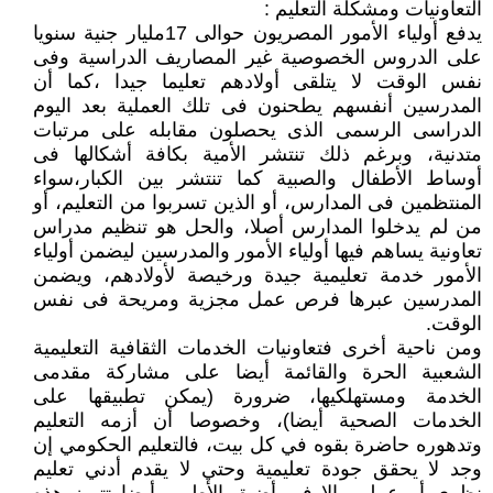
التعاونيات ومشكلة التعليم :
يدفع أولياء الأمور المصريون حوالى 17مليار جنية سنويا
على الدروس الخصوصية غير المصاريف الدراسية وفى
نفس الوقت لا يتلقى أولادهم تعليما جيدا ،كما أن
المدرسين أنفسهم يطحنون فى تلك العملية بعد اليوم
الدراسى الرسمى الذى يحصلون مقابله على مرتبات
متدنية، وبرغم ذلك تنتشر الأمية بكافة أشكالها فى
أوساط الأطفال والصبية كما تنتشر بين الكبار،سواء
المنتظمين فى المدارس، أو الذين تسربوا من التعليم، أو
من لم يدخلوا المدارس أصلا، والحل هو تنظيم مدراس
تعاونية يساهم فيها أولياء الأمور والمدرسين ليضمن أولياء
الأمور خدمة تعليمية جيدة ورخيصة لأولادهم، ويضمن
المدرسين عبرها فرص عمل مجزية ومريحة فى نفس
الوقت.
ومن ناحية أخرى فتعاونيات الخدمات الثقافية التعليمية
الشعبية الحرة والقائمة أيضا على مشاركة مقدمى
الخدمة ومستهلكيها، ضرورة (يمكن تطبيقها على
الخدمات الصحية أيضا)، وخصوصا أن أزمه التعليم
وتدهوره حاضرة بقوه في كل بيت، فالتعليم الحكومي إن
وجد لا يحقق جودة تعليمية وحتي لا يقدم أدني تعليم