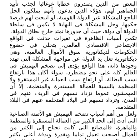
البعض من الذين يصدرون خطابا غوغائيا لجذب تأييد
الجماهير لهم، هؤلاء الذين يدعون بأنهم يملكون الحل
الناجع للمشكلة عبر الدولة القومية، لو اتيحت لهم فرصة
حكمها، وحل المشكلة فى النهاية لا يكمن فى سلطة
الدولة أى دولة، حيث أن جذورها تمتد خارج نطاق الدولة.
تكمن أسباب الظاهرة فى تغيرات حدثت فى الواقع
الاجتماعى الاقتصادى العالمى، يتجلى فى خضوع
الحكومات لديكتاتورية سوق الأموال العالمية، وهى
ديكتاتورية تغل يد الدولة عن مواجهة المشكلة التى تهدد
وجودها ذاته، هذا الواقع يؤدى إلى تضخم التهميش فى
العالم كله على نحو مضطرد، سواء أكان هذا بارتفاع
نسب البطالة، أو ارتفاع نسب العمالة غير المستقرة ولا
المنظمة بالنسبة للعمالة المستقرة والمنظمة، إلا أن
المهمشون عموما تزداد نسبهم فى الريف عنهم فى
المدن، وتزداد نسبهم فى البلاد المتخلفة عنهم فى البلاد
المتقدمة.
ولعل من أهم أسباب تضخم التهميش هو الأتمته الصناعية
التى أدت إلى الحد الكبير من العمالة المستقرة والمنظمة
والماهرة، فالمصانع التى كانت تحتاج إلى الكثير من
العمال أصبحت تعمل تماما وبقدرة وبدقة أعلى بكثير