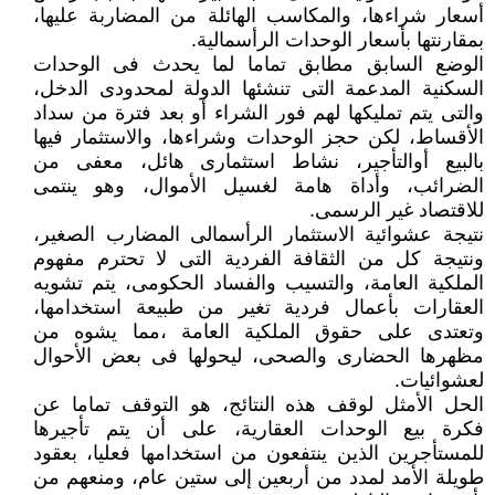
أسعار شراءها، والمكاسب الهائلة من المضاربة عليها،
بمقارنتها بأسعار الوحدات الرأسمالية.
الوضع السابق مطابق تماما لما يحدث فى الوحدات
السكنية المدعمة التى تنشئها الدولة لمحدودى الدخل،
والتى يتم تمليكها لهم فور الشراء أو بعد فترة من سداد
الأقساط، لكن حجز الوحدات وشراءها، والاستثمار فيها
بالبيع أوالتأجير، نشاط استثمارى هائل، معفى من
الضرائب، وأداة هامة لغسيل الأموال، وهو ينتمى
للاقتصاد غير الرسمى.
نتيجة عشوائية الاستثمار الرأسمالى المضارب الصغير،
ونتيجة كل من الثقافة الفردية التى لا تحترم مفهوم
الملكية العامة، والتسيب والفساد الحكومى، يتم تشويه
العقارات بأعمال فردية تغير من طبيعة استخدامها،
وتعتدى على حقوق الملكية العامة ،مما يشوه من
مظهرها الحضارى والصحى، ليحولها فى بعض الأحوال
لعشوائيات.
الحل الأمثل لوقف هذه النتائج، هو التوقف تماما عن
فكرة بيع الوحدات العقارية، على أن يتم تأجيرها
للمستأجرين الذين ينتفعون من استخدامها فعليا، بعقود
طويلة الأمد لمدد من أربعين إلى ستين عام، ومنعهم من