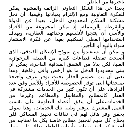
تأجيرها من الباطن.
بعيدا عن هذا الشكل التعاونى الزائف والمشوه، يمكن
للفكرة التعاونية ومع الإلتزام بمبادئها وقيمها، أن تحل
مشكلة السكن لمحدودى الدخل، بعيدا عن الدولة
والبقرطة والرسملة، إذ يمكن لمجموعة من الأفراد
والأسر، أن ينتجوا لأنفسهم وحداتهم العقارية، وبهدف
استخدامها الفعلى لسكنهم بعيدا عن فكرة الاستثمار
سواء بالبيع أو التأجير.
و يمكن أن يستفيدوا من نموذج الإسكان الفندقى، الذى
أصبحت تفضله قطاعات كبيرة من الطبقة البرجوازية
العليا، لكن بدلا من الشقق الفندقية الفاخرة، يمكن أن
يبنى محدودوا الدخل ما هو أرخص وأقل رفاهية، وهذا
يعنى أن يتم تصميم العقار بحيث يوفر غرف وأجنحة
بملحقاتها التى توفر الخصوصية للأفراد وللأسر وفق عدد
أفرادها، على أن تكون كثير من الخدمات مشتركة فى
العقار كالمطابخ والمغاسل والمطاعم وغيرها من
الخدمات،على أن يتفق أعضاء التعاونية على تقسيم
العمل المشترك لتوفير وتلبية تلك الخدمات، وهذا سوف
يحقق وفر هائل لهم فى نفاقات تجهيز المساكن فلن
يحتاج كل منهم لتجهيز مطابخ خاصة بكل ما تحتاجه من
أجهزة كهربائية ومواقد وأدوات للطعام وذلك على سبيل