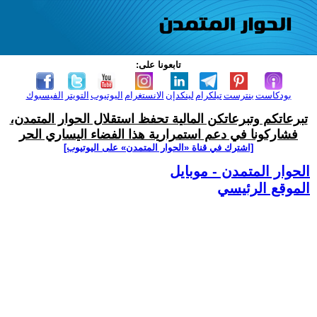
تابعونا على:
بودكاست
بنترست
تيلكرام
لينكدإن
الانستغرام
اليوتيوب
التويتر
الفيسبوك
تبرعاتكم وتبرعاتكن المالية تحفظ استقلال الحوار المتمدن،
فشاركونا في دعم استمرارية هذا الفضاء اليساري الحر
[اشترك في قناة ‫«الحوار المتمدن» على اليوتيوب]
الحوار المتمدن - موبايل
الموقع الرئيسي