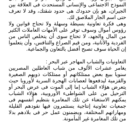
النموذج الاجتماعى والإنسانى المستحدث فى العلاقة بين
الجيران، هو بإن حدودك هى حدود شقتك، وقد لا تعرف
حتى اسم الجار الملاصق لك.
وهى فكرة تعاونية بسيطة وسهلة ولا تحتاج قوانين ولا
رؤوس أموال وسوف توفر على الأمهات العاملات الكثير
من المال والجهد، لا تحتاج سوى أن يتخلص الناس من
الفردية والأنانية، ومن قيم الصراع والتنافس، وأن يتعلموا
إن الحياة سوف تصبح أفضل بالتعاون والجماعية.
التعاونيات والشباب المهاجر عبر البحر :
يغامر عشرات الألوف من شباب العاطلين المصريين
سنويا ببيع بعض ممتلكاتهم أو ممتلكات ذويهم الصغيرة
والقزمية ليدفعوها لعصابات الهجرة السرية لأوروبا حيث
يتعرض هؤلاء الشباب إما إلى الموت فى عرض البحر أو
الترحيل من على الشواطىء الأوروبية، هؤلاء الشباب
يمكنهم الاستغناء عن تلك المغامرة بتنظيم أنفسهم فى
جمعيات تعاونية إنتاجية يستثمرون فيها نقودهم القليلة
ومهاراتهم المختلفة، ويضمنون عمل حر فى بلادهم بدلا
من تلك المغامرة غير المأمونة.