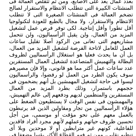
بعدد عمال يعد على الأصابع، ومن ثم تتقلص العمالة فى
المنشئات الكبيرة التى تتطلب الانتظام والاستقرار لصالح
تضخم العمالة فى المنشئات الصغيرة التى لا تتطلب
الانتظام والاستقرار، ولا مجال بالطبع للعودة لتكنولوجيا
أقل تطورا وأقل إنتاجية. لكى توفر فرص عمل لتشغيل
المزيد من العمال، ولن يقبل الرأسماليون، ولن تتحمل
مشاريعهم التى تعانى من الركود أصلا تقليل ساعات
العمل للعامل لاتاحة الفرصة لتشغيل المزيد من العمال،
بل أن ما يحدث فعليا هو استغلال الرأسماليين لظروف
البطالة والتهميش المتصاعدة لتشغيل العمال المستقرين
عدد ساعات عمل أكثر مما هو قانونى، وإلا فإن مصيرهم
سوف يكون الطرد من العمل لو رفضوا، والرأسماليون
ليسوا فى حاجة لتشغيل المهمشين بل أنهم يضخمون فى
حجمهم باستمرار، وذلك بطرد المزيد من العمال
المستقرين والمنظمين لديهم ودفعهم إلى عالم التهميش،
والمهمشون فى نفس الوقت لا يستطيعون الضغط على
هؤلاء الرأسماليين من تجار ومقاولين الذين قد يرتبطون
بالعمل معهم على نحو مؤقت أو موسمى، من أجل
تحسين ظروف حياتهم وعملهم لأنهم مجرد أفراد فاقدين
للفاعلية، كونهم غير مترابطين أو لا موحدين وبلا أى
تنظيم نقابى، ومن ثم فهم القطاع الأكثر بؤسا وضعفا فى