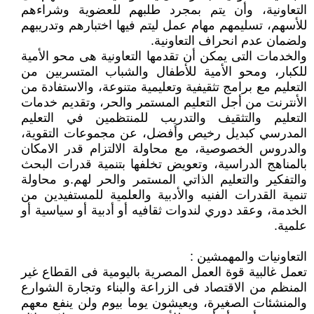
التعاونية، وأن يتم بمجرد طلبهم للعضوية وشراءهم
للأسهم، تسليمهم مهام عمل ليتم فيها اختبارهم وتدريبهم
ولضمان عدم انحراف التعاونية.
والخدمات التى يمكن أن تقدمها التعاونية هى محو الأمية
للكبار، ومحو الأمية للأطفال والشباب المتسربين من
التعليم مع برامج تثقيفية وتعليمية متنوعة، والاستفادة من
الأنترنت من أجل التعليم المستمر والحر، وتقديم خدمات
التعليم والتثقيف والتدريب للمنتظمين في التعليم
المدرسي كبديل رخيص وأفضل، عن مجموعات التقوية،
والدروس الخصوصية، مع محاولة الالتزام قدر الامكان
بالمناهج الدراسية، وتعويض تخلفها بتنمية قدرات البحث
والتفكير والتعليم الذاتي المستمر والحر لهم.و محاولة
تنمية القدرات الفنيه والأدبية والعلمية للمستفيدين من
الخدمة، وعقد دوري لندوات ثقافيه أو أدبية أو سياسية أو
علمية.
التعاونيات والمهمشين :
تعمل غالبية قوة العمل المصرية باليومية فى القطاع غير
المنظم من الاقتصاد فى الزراعة والبناء وتجارة الشوارع
والمنشئات الصغيرة، ويعيشون يوما بيوم ولن ينفع معهم