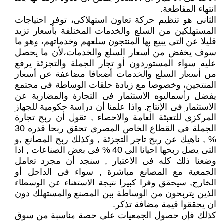
انتهاء المقاطعة.
الثانى هو تنظيم حركة تعاون استهلاكى، توفر احتياجات
المستهلكين من السلع والخدمات المختلفة بأسعار تزيد
قليلا عن التى يبيع بها المنتجون سلعهم وخدماتهم، وهو ما
سوف يخفض من أسعار السلع والخدمات،لأن ما يحصل
عليه سواء المستوردون أو تجار الجملة والتجزئة يرفع
من أسعار السلع والخدمات أضعافا مضاعفة عن أسعار
المنتجين، وخصوصا مع زيادة حلقات الوساطة فى مجتمع
يفضل رأسماليوه الاستثمار فى التجارة والمضاربة عن
الاستثمار فى الإنتاج. واذا علمنا أن دراسة حكومية للجهاز
المركزى للتعبئة العامة والاحصاء , تقول أن ربح تجارة
الجملة فى القطاع الخاص المصرى تحقق ربحا قدره 30
% , ناهيك عن ربح تاجر التجزئة , وكذلك ربح المصانع ,و
التى يصل ربحها احيانا الى 40 % فى بعض الصناعات , اذا
وضعنا ذلك كله فى الاعتبار , سنجد أن مجرد تعامل
الجمعية مع المصانع مباشرة , سواء فى الداخل أو
الخارج, سيحقق وفرا كبيرا نتيجة الاستغناء عن الوسطاء
الذين يتربحون من الوساطة بين المصنع والمستهلك دون
ان يحققوا قيمة مضافة تذكر.
كذلك فإن حصول الجمعيات على حصة مناسبة من سوق