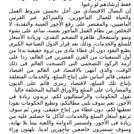
فقط إرشادهم لو رغبوا.
إن النضال الاقتصادى من أجل تحسين شروط العمل
والحياة للعمال المأجورين، والمتراكم عبر القرنين
الماضيين، والمقتصر على رفع الأجور العينية والنقدية، لا
التخلص من نظام العمل المأجور نفسه، ساعد على نشوء
ونمو واستفحال ظاهرة التضخم النقدى، وزيادة الأسعار
للسلع والخدمات، وذلك بعد قرار الدول الصناعية الكبرى
بطبع النقود دون أى غطاء مادى من ثروة حقيقية بدءا من
أول السبعينات من القرن العشرين فى العالم، ردا على
أزمة الركود التضخمى التى اكتسحت العالم فى ذلك
الوقت، والذى انتهى بالاقتصاد فى العالم من اقتصاد
حقيقى قائم أساس على إنتاج السلع، والخدمات المتعلقة
بإنتاج تلك السلع، لاقتصاد رمزى قائم على الديون
والمضاربات على السلع والأوراق المالية المختلفة حاليا.
تقول الحكومات والرأسماليون لكم، تريدون زيادة فى
الأجور، نعم سوف نلبى مطالبكم، وتطبع الحكومات نقودا
تعطيها لكم، دون غطاء من إنتاج حقيقى، ومن ثم سوف
ترتفع أسعار السلع والخدمات، لتأكل ما حصلتم عليه من
زيادة فى الأجور، ولتستمر الدوامة واللعبة بيننا بلا نهاية،
وسوف تستمرون خاضعين مأجورين لدينا، تلهثون وراء