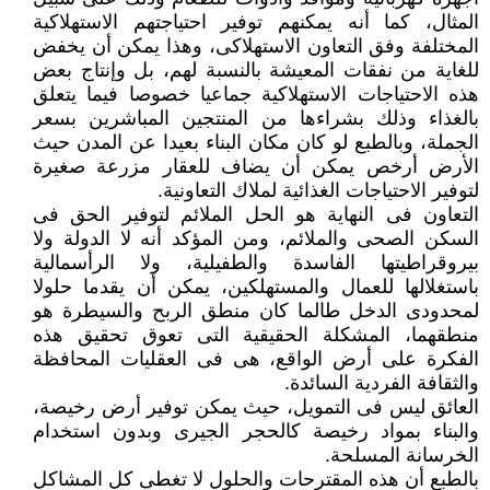
المثال، كما أنه يمكنهم توفير احتياجتهم الاستهلاكية
المختلفة وفق التعاون الاستهلاكى، وهذا يمكن أن يخفض
للغاية من نفقات المعيشة بالنسبة لهم، بل وإنتاج بعض
هذه الاحتياجات الاستهلاكية جماعيا خصوصا فيما يتعلق
بالغذاء وذلك بشراءها من المنتجين المباشرين بسعر
الجملة، وبالطبع لو كان مكان البناء بعيدا عن المدن حيث
الأرض أرخص يمكن أن يضاف للعقار مزرعة صغيرة
لتوفير الاحتياجات الغذائية لملاك التعاونية.
التعاون فى النهاية هو الحل الملائم لتوفير الحق فى
السكن الصحى والملائم، ومن المؤكد أنه لا الدولة ولا
بيروقراطيتها الفاسدة والطفيلية، ولا الرأسمالية
باستغلالها للعمال والمستهلكين، يمكن أن يقدما حلولا
لمحدودى الدخل طالما كان منطق الربح والسيطرة هو
منطقهما، المشكلة الحقيقية التى تعوق تحقيق هذه
الفكرة على أرض الواقع، هى فى العقليات المحافظة
والثقافة الفردية السائدة.
العائق ليس فى التمويل، حيث يمكن توفير أرض رخيصة،
والبناء بمواد رخيصة كالحجر الجيرى وبدون استخدام
الخرسانة المسلحة.
بالطبع أن هذه المقترحات والحلول لا تغطى كل المشاكل