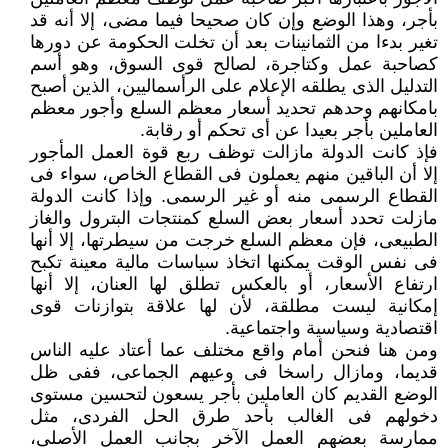
بأجر، وهذا الوضع وإن كان صحيحا فيما مضى، إلا أنه قد
تغير بدءا من الثمانينات بعد أن تخلت الحكومة عن دورها
كصاحبة عمل وكتاجرة، لصالح قوى السوق، وهو أسم
التدليل الذى يطلقه الإعلام على الرأسماليين، الذين أصبح
بامكانهم وحدهم تحديد أسعار معظم السلع وأجور معظم
العاملين بأجر بعيدا عن أى تحكم أو رقابة.
فإذ كانت الدولة مازالت توظف ربع قوة العمل المأجور
إلا أن الباقين منهم يعملون فى القطاع الخاص، سواء فى
القطاع الرسمى منه أو غير الرسمى. وإذا كانت الدولة
مازلت تحدد أسعار بعض السلع كمنتجات البترول والغاز
الطبيعى، فإن معظم السلع خرجت من سيطرتها، إلا أنها
فى نفس الوقت يمكنها اتخاذ سياسات مالية معينة تكبح
ارتفاع الأسعار، أو بالعكس تطلق لها العنان، إلا أنها
إمكانية ليست مطلقة، لأن لها علاقة بتوازنات قوى
اقتصادية وسياسية واجتماعية.
ومن هنا فنحن أمام واقع مختلف عما أعتاد عليه الناس
قديما، ومازال راسخا فى وعيهم الجماعى، ففى ظل
الوضع القديم كان العاملين بأجر يسعون لتحسين مستوى
دخولهم فى الغالب بأحد طرق الحل الفردى، مثل
ممارسة بعضهم العمل الآخر بجانب العمل الأصلى،