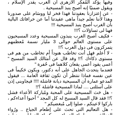
وفيها يؤكد المُفكر الأزهرى أن الغرب يقدر الإسلام ،
ويقول ضمنيًا إنه أصبح ينبذ المسيحية .
- عن إعتزازنا بعقيدتنا فهذا فخر لنا ووسَام على صدورنا
وهذا لأننا نعلم جيداً ماهى عقيدتنا أما عن خرافاتك البالية
بأن الغرب أصبح ينبذ المسيحية !!!
فهنا لى تساؤلات ؟!!!
- فكيف أصبح الغرب ينبذون المسيحية وعدد المسيحيون
على مستوى العالم حوالى 3 مليار نسمة مُعظمهم
يتمركزون فى دول الغرب ؟!!
- لا أعلم فهل أنت تخاطب هنوداً أم تخاطب من هم فى
مستوى ذكاءك ؟!! وقد قال عن أمثالك السيد المسيح "
أعمى يقود أعمى يقعان كلاهما فى حُفرة "
فعندما يتحدث الجاهل على أنه دكتور، ويكون حَكيماً فى
عين نفسه فماذا ننتظر أن تكون ثقافة العامة ... فيقول
المدعو عمارة أن المسيحية ديانة فاشلة !!!! فيجاوبنى إذن
على أسئلتى .... لماذا المسيحية فاشلة ؟!!
- هل حَث المسيحية على المحبة ومُباركة الأعداء فشل
؟!! فقد قال السيد المسيح له كل المجد " أحبوا أعداءكم ،
باركوا لاعينكم ، صلوا إلى مُبغضيكم "
- هل التعاليم التى تحث على إطعام الجياع .. ورُواء