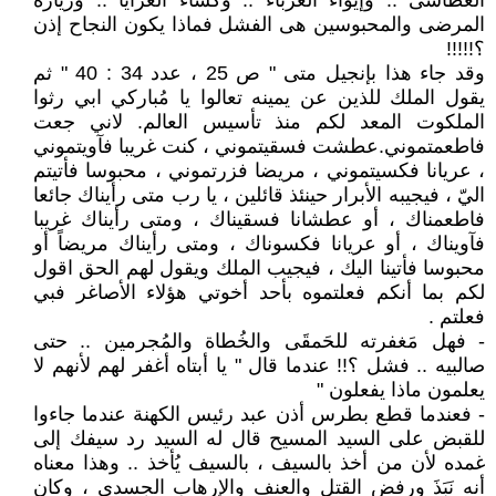
العطاشى .. وإيواء الغرباء .. وكساء العرايا .. وزيارة
المرضى والمحبوسين هى الفشل فماذا يكون النجاح إذن
؟!!!!!
وقد جاء هذا بإنجيل متى " ص 25 ، عدد 34 : 40 " ثم
يقول الملك للذين عن يمينه تعالوا يا مُباركي ابي رثوا
الملكوت المعد لكم منذ تأسيس العالم. لاني جعت
فاطعمتموني.عطشت فسقيتموني ، كنت غريبا فآويتموني
، عريانا فكسيتموني ، مريضا فزرتموني ، محبوسا فأتيتم
اليّ ، فيجيبه الأبرار حينئذ قائلين ، يا رب متى رأيناك جائعا
فاطعمناك ، أو عطشانا فسقيناك ، ومتى رأيناك غريبا
فآويناك ، أو عريانا فكسوناك ، ومتى رأيناك مريضاً أو
محبوسا فأتينا اليك ، فيجيب الملك ويقول لهم الحق اقول
لكم بما أنكم فعلتموه بأحد أخوتي هؤلاء الأصاغر فبي
فعلتم .
- فهل مَغفرته للحَمقَى والخُطاة والمُجرمين .. حتى
صالبيه .. فشل ؟!! عندما قال " يا أبتاه أغفر لهم لأنهم لا
يعلمون ماذا يفعلون "
- فعندما قطع بطرس أذن عبد رئيس الكهنة عندما جاءوا
للقبض على السيد المسيح قال له السيد رد سيفك إلى
غمده لأن من أخذ بالسيف ، بالسيف يُأخذ .. وهذا معناه
أنه نَبَذَ ورفض القتل والعنف والإرهاب الجسدى ، وكان