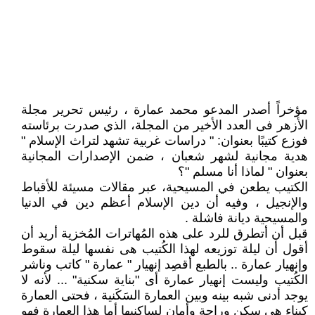
مؤخراً أصدر المدعو محمد عمارة ، رئيس تحرير مجلة
الأزهر فى العدد الأخير من المجلة، الذي صدرت برئاسته
فوزع كتيبًا بعنوان: " دراسات غربية تشهد لتراث الإسلام "
هدية مجانية لشهر شعبان ، ضمن الإصدارات المجانية
بعنوان " لماذا أنا مسلم "؟
الكتيب يطعن في المسيحية، عبر مقالات مسيئة للأقباط
والإنجيل ، وفيه أن دين الإسلام أعظم دين في الدنيا
والمسيحية ديانة فاشلة .
قبل أن أتطرق للرد على هذه المُهاترات المُخزية أريد أن
أقول أن ليلة توزيعه لهذا الكُتيب هى نفسها ليلة سقوط
وإنهيار عمارة .. بالطبع أقصِد إنهيار " عمارة " كاتب وناشر
الكُتيب وليست إنهيار عمارة أى "بناية سكنية" ... لأنه لا
يوجد أدنى شبه بينه وبين العمارة السَكَنية ، فحتى العمارة
كبناء هى سكن وراحة وأمان لساكنيها أما هذا العمارة فهو