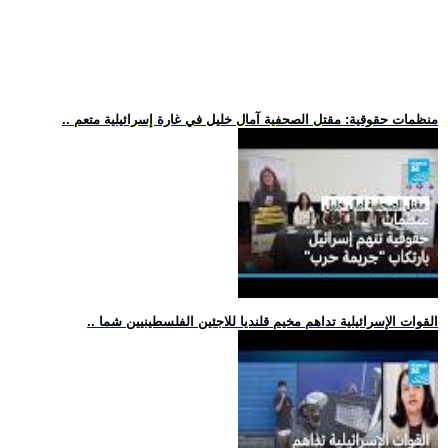
.. منظمات حقوقية: مقتل الصحفية آمال خليل في غارة إسرائيلية متعم
.. القوات الإسرائيلية تداهم مخيم قلنديا للاجئين الفلسطينيين شما