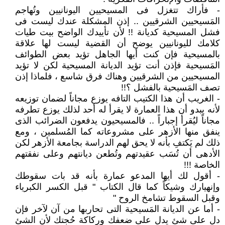
- فأراك تتغزل فى المسيحيين اليونانيين وتُهاجم
المَسيحيين الشرقيين .. إذن المشكلة عندك ليست فى
فشل المسيحية كديانة !! لأن تأييدك الواضح بيت طيات
كلامك لليونانيين يوضح أن القضية ليست لها علاقة
بالمسيحية فإن كنت أيها الجاهل تؤيد بعض الطوائف
المَسيحية فإذن أنت تؤيد الديانة المسيحية لكن لا تؤيد
المسيحيين من الشرقيين وهناك فرق شاسع ، فلماذا إذن
تصف المَسيحية بالفشل ؟!!
- الغريب أن هذا الكتيب التافه يوزع مجاناً لضمان توزيعه
لأنه يبدو أن هذا العمارة لا يقرأ له أحد لذلك يوزع تطرفه
مجاناً ليُقرأ إجباراً .. فالمسيحيون يدفعون الضرائب الذى
ينفق منها الأزهر على مشروعاته كما المُسلمين ، ومع
ذلك لم يَكتفِ بأنه لا يحق لهم الدراسة بجامعة الأزهر لكن
الأدهى أن تُسَب عقيدتهم وتُطعن ديانتهم وعلى نفقتهم
الخاصة !!!
- أقول لك أيها المدعو عمارة بأنه قد بات سقوطك
وإنهيارك وشيكاً كما قال الكتاب " قبل الكسر الكبرياء
وقبل السقوط تشامخ الروح "
- أما عن الديانة المَسيحية التى تحاربها من آن لآخر فإن
دل على شئ يدل على ضعفك وركاكة حُجتك لأن الشئ