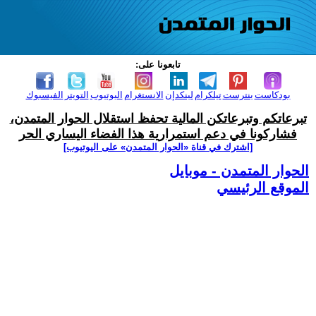
تابعونا على:
بودكاست
بنترست
تيلكرام
لينكدإن
الانستغرام
اليوتيوب
التويتر
الفيسبوك
تبرعاتكم وتبرعاتكن المالية تحفظ استقلال الحوار المتمدن،
فشاركونا في دعم استمرارية هذا الفضاء اليساري الحر
[اشترك في قناة ‫«الحوار المتمدن» على اليوتيوب]
الحوار المتمدن - موبايل
الموقع الرئيسي