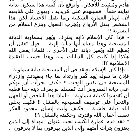
هادم ومُشتت للأفكار ، وأتوقع بأن كُتيبه هذا سيكون بداية
نهايته حتماً ، فسينهدم على مُريديه ، ويهوى على مُتابعيه
لأن إنهيار العمارة السَكَنية ربما تقتل الأجساد لكن هذا
الشخص يقتل الأرواح ويُخِرب العقول وينزع السلام من
البشرية !!
- فإذا كان الإسلام ذَاتِه يَعتَرِف ويُقِر بسماوية الديانة
المَسيحية وهذا معناه أنها ديانة إلهية ... فهل يَعقل أن
يُعَظِم الله ويُميز ديانة على الآخرى .. فلماذا يفعل الله
هكذا إذا كانت كل الديانات منه وهذا حسب العقيدة
الإسلامية ؟!!
- فإذا كان الإسلام يعتقد فى أن المسيحية ديانة سماوية ..
فإذن ما تقوله يَعِد كُفر وإرتداد بما جاء بعقيدتك وإزدراء
للمسيحية فى نفس الوقت !! فكيف تجرأت أن تتهكم
على ديانة المفروض أنك كمسلم لو يعرف دينه حقاً فعليه
أن يُقدِسهَا كديانة سماوية .. فلماذا هذا التناقض أو الجهل
والتجرأ على توصيف المسيحية بالفشل !! فكيف يخلق
الله ديانة فاشلة .. فكيف وأنت إنسان محدود الفكر
تصف أعمال الله وقدرته وحكمته بالفشل ؟!!
* فقد قدم عمارة الكُتيب تحت عنوان "مهداة إلى الذين
يعتزون بتراث أمتهم وإلى الذين يهرفون بما لا يعرفون "،