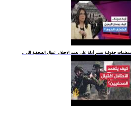
.. منظمات حقوقية تنشر أدلة على تعمد الاحتلال اغتيال الصحفية الل