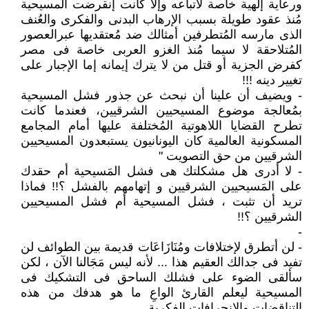
ورعاية إلهية خاصة لأتباعه وإلا كانت إنقرضت المسيحية
مُنذ عقود طويلة بسبب الإرهاب البدنى والفكرى والعُنف
الذى مارسه المُتطرفين أمثالك ضد مُعتقديها عبرالعصور
المُتلاحقة لا سيما مُنذ الغزو العربى خاصة فى مصر
كفرض الجزية أو قتل من لا يترك إيمانه إما الإجبار على
تغيير دينه !!!
- ويضيف أن علينا أن نبحث عن جذور فشل المسيحية
بمُعالجة موضوع المسيحيين الشرقيين، فعندما كانت
تطرح القضايا اللاهوتية المُختلفة عليها أمام المجامع
المسكونية العالمية كان اليونانيون يستبعدون المسيحيين
الشرقيين من حق التصويت "
- لا أدرى هل مشكلتك هى فشل المَسيحية أم حقدك
على المَسيحيين الشرقيين و إتهامهم بالفشل ؟!! فماذا
تريد أن تثبت ، فشل المسيحية أم فشل المسيحيين
الشرقيين ؟!!
-
- لن أتطرق لإختلافات ومُنَازَاعَات قديمة بين الطوائف لن
تفيد فى جدالك العقيم هذا ... لأنه ليس مَجَالنا الآن ، لكن
سألقى الضوء على فشلك الساحق فى التشكيك فى
المسيحية ليعلم القارئ الواعِ ما هو هدفك من هذه
التناقضات والإنحرافات الفكرية .