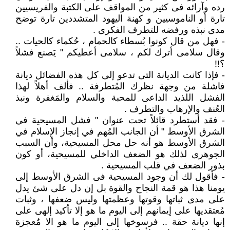
رده وآرائه فى كثير من المواقف على الكتبة والفريسيين
تارة أو الناموسيين و كهنة اليهود المتشددين تارة توضح
مدى نبذه ورفضه للتطرف الفكرى .
- فهل من قال كونوا بُسطاء كالحمام ، حُكماء كالحيات ..
وقال سلامى أترك لكم ، سلامى أعطيكم " يَصنع فشلاً
؟!!
- فإذا كانت الديانة التى تدعو إلى كل هذه الفضائل ديانة
فاشلة من وجهة نظرك المُتطرفة .. فألف أهلاً لهذا
الفشل اللذيد الداعى للمحبة والسلام والمَغفرة ونبذ
العُنف والإرهاب والتطرف .
- فقد أستطرد قائلاً تحت عنوان " فشل المسيحية في
الشرق الأوسط " أن الجانب المُهم في إنجاز الإسلام في
الشرق الأوسط هو أنه حل محل المسيحية، وأن السبب
الجوهرى لذلك هو الضعف الداخلي للمسيحية، أو كون
بذور الضعف في قلب المسيحية .
- فأقول لك أن وجود المسيحية فى الشرق الأوسط إلى
يومنا هذا هو قمة النجاح والقوة بل إن دل على شئ يدل
على مدى ثباتها وقوتها وعظمتها وليس ضعفها ، وثبات
مُعتقديها على إيمانهم إلى اليوم ما هو إلا تأكيد إلهى على
إنها ديانة حقة .. فرسوخها إلى اليوم ما هو الا مٌعجزة