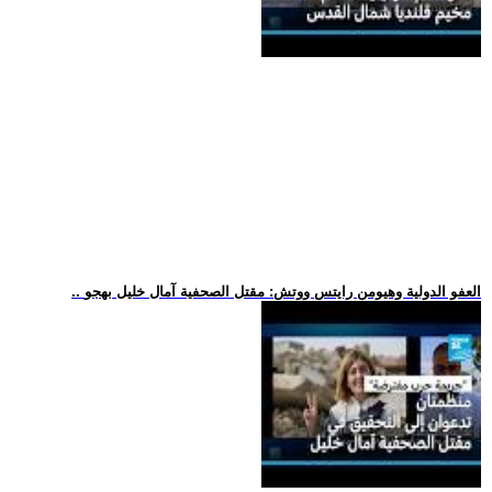
.. العفو الدولية وهيومن رايتس ووتش: مقتل الصحفية آمال خليل بهجو