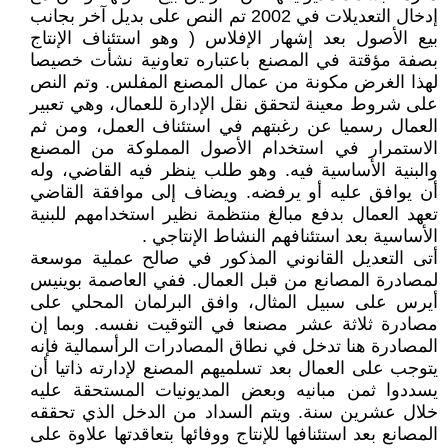
إدخال التعديلات في 2002 تم النص على بديل آخر بجانب
بيع الأصول بعد إشهار الإفلاس ( وهو استئناف الإنتاج
بصفة مؤقتة في المصنع باعتباره تعاونية نشأت خصيصا
لهذا الغرض مكونة من عمال المصنع المفلس. وتم النص
على شروط معينة لتحقق نقل الإدارة للعمال، وهي تعبير
العمال رسميا عن رغبتهم في استئناف العمل، ومن ثم
الاستمرار في استخدام الأصول المملوكة من المصنع
والبنية الأساسية فيه. وهو طلب ينظر فيه القاضي، وله
أن يوافق عليه أو يرفضه. ويضاف إلى موافقة القاضي
تعهد العمال بدفع مبالغ منتظمة نظير استخدامهم للبنية
الأساسية بعد استئنافهم النشاط الإنتاجي .
أتى التعديل القانوني المذكور في صالح عملية موسعة
لمصادرة المصانع من قبل العمال. ففي العاصمة بوينيس
أيرس على سبيل المثال، وافق البرلمان المحلي على
مصادرة ثلاثة عشر مصنعا في التوقيت نفسه. وبما إن
المصادرة هنا تدخل في نطاق المصادرات الرأسمالية فإنه
يتوجب على العمال بعد تسلميهم المصنع لإدارته ذاتيا أن
يسددوا ثمن مبانيه وبعض المديونيات المستحقة عليه
خلال عشرين سنة. ويتم السداد من الدخل الذي تحققه
المصانع بعد استئنافها للإنتاج ووفائها بتعاقدتها علاوة على