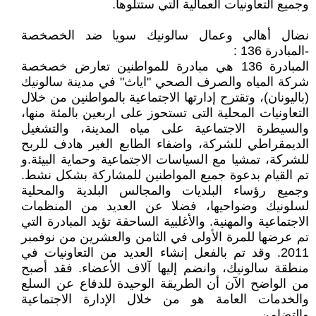
وجميع التعاونيات العمالية التي ستتلوها.
نضال أهالي وعمال سالونيك سويا ضد الخصخصة
-المبادرة 136 :
المبادرة 136 هي مبادرة للمواطنين تعارض خصخصة
شركة المياه والصرف الصحي "اياث" في مدينة سالونيك
(باليونان)، وتقترح إدارتها الاجتماعية بالمواطنين من خلال
التعاونيات المحلية التى تستحوز على اربعين بالمئة منها،
والسيطرة الاجتماعية على مياه المدينة، والتشغيل
الديمقراطي للشركة، واضفاء الطابع الغير هادف للربح
للشركة، تمشيا مع السياسات الاجتماعية وحماية البيئة.و
تم القيام بدعوة جميع المواطنين للمشاركة بشكل نشط.
وجميع رؤساء البلديات والمجالس البلدية والمحلية
لسلونيك وضواحيها، فضلا عن العديد من المنظمات
الاجتماعية والمهنية. والأغلبية الساحقة تؤيد المبادرة التي
تم عرضها للمرة الأولى في الثامن والعشرين من نوفمبر
2011. وقد تم بالفعل إنشاء العديد من التعاونيات في
منطقة سالونيك، وانضم إليها آلاف الأعضاء. فقد أصبح
من الواضح الآن أن الطريقة الوحيدة للدفاع عن السلع
والخدمات العامة هو من خلال الإدارة الاجتماعية
والتضامن .