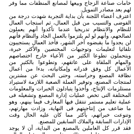
خامات صناعة الزجاج وبيعها لمصانع المنظفات مما وفر
لهم بعد مصادر التمويل.
اعترف أعضاء اللجنة بأن بداية التجربة شهدت درجة من
الفوضى والتسيب من قبل العمال، ثم استجاب العمال
للنظام والانتظام تدريجيا عندما تأكدوا أنهم يعملون
لصالحهم، وأنهم لو لم يلتزموا بالعمل الجاد والنظام فأنهم
لن يجدوا ما يقبضوه آخر الشهر، فأخذ العمال يستجيبون
تلقائيا لتعليمات وتوجيهات المختصين والأكثر خبرة،
ويتحملون تطوعا الكثير من الأعباء خارج اختصاصهم
والمهام الملقاة على عاتقهم، وتطوعوا بالكثير من
الأعمال كل وفق قدراته وإمكانياته، بدءا من أعمال
نظافة المصنع وحراسته، وحتى البحث عن مشترين
لمنتجات المصنع، وتوفير العملة الصعبة اللازمة لاستيراد
مستلزمات الإنتاج، وأخذوا يتبادلون الخبرات والمعلومات
المختلفة التى تخص عمليات إدارة المصنع وتشغيله فى
عملية تعليم مستمر تنتقل فيها المعارف فيما بينهم، وهو
ما ضاعف من إنتاجيتهم فى النهاية، وزادت مهارتهم،
وتنوعت خبراتهم، بأكثر مما كان عليه الحال وقت
الإدارات السابقة والملاك السابقين للمصنع.
فقد قرر كل العاملين بالمصنع من البداية، أن لا يوجد