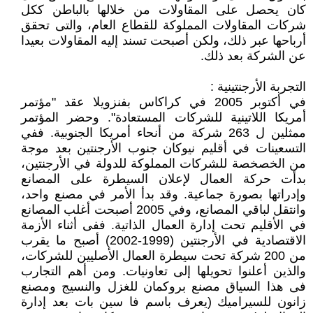
كان يحصل على المقاولات من خلالها بالباطن ككل
شركات المقاولات المملوكة للقطاع العام، والتى تحقق
أرباحها عبر ذلك، ولكن أصبحت تسند إليه المقاولات بعيدا
عن الشركة بعد ذلك.
التجربة الأرجنتينية :
في أكتوبر 2005 في كراكاس بفنزويلا عقد "مؤتمر
أمريكا اللاتينية للشركات المستعادة". وحضر المؤتمر
ممثلين ل 263 شركة من أنحاء أمريكا الجنوبية. ففي
التسعينات في أقليم نيوكان جنوب الأرجنتين بعد موجة
من الخصخصة للشركات المملوكة للدولة في الأرجنتين،
بدأت حركة العمال لإعلان السيطرة على المصانع
وإدراتها بصورة جماعية. وقد بدأ الأمر في مصنع واحد،
وانتقل لباقي المصانع، وفي 2005 أصبحت أغلب المصانع
في الأقليم تحت إدارة العمال الذاتية. ففى أثناء الأزمة
الاقتصادية في الأرجنتين (1999-2002) أصبح ما يقرب
من 200 شركة تحت سيطرة العمال الأصليين للشركات،
والذين أعلنوا تحويلها إلى تعاونيات. ومن أهم التجارب
فى هذا السياق مصنع بروكمان للغزل والنسيج ومصنع
زانون للسيراميك (يعرف باسم فا سين بات بعد إدارة