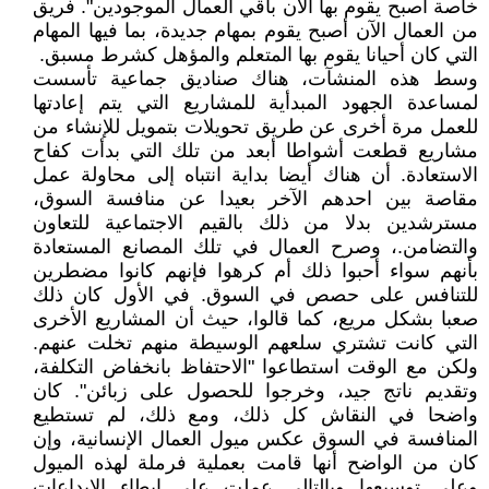
خاصة أصبح يقوم بها الآن باقي العمال الموجودين". فريق
من العمال الآن أصبح يقوم بمهام جديدة، بما فيها المهام
التي كان أحيانا يقوم بها المتعلم والمؤهل كشرط مسبق.
وسط هذه المنشآت، هناك صناديق جماعية تأسست
لمساعدة الجهود المبدأية للمشاريع التي يتم إعادتها
للعمل مرة أخرى عن طريق تحويلات بتمويل للإنشاء من
مشاريع قطعت أشواطا أبعد من تلك التي بدأت كفاح
الاستعادة. أن هناك أيضا بداية انتباه إلى محاولة عمل
مقاصة بين احدهم الآخر بعيدا عن منافسة السوق،
مسترشدين بدلا من ذلك بالقيم الاجتماعية للتعاون
والتضامن.، وصرح العمال في تلك المصانع المستعادة
بأنهم سواء أحبوا ذلك أم كرهوا فإنهم كانوا مضطرين
للتنافس على حصص في السوق. في الأول كان ذلك
صعبا بشكل مريع، كما قالوا، حيث أن المشاريع الأخرى
التي كانت تشتري سلعهم الوسيطة منهم تخلت عنهم.
ولكن مع الوقت استطاعوا "الاحتفاظ بانخفاض التكلفة،
وتقديم ناتج جيد، وخرجوا للحصول على زبائن". كان
واضحا في النقاش كل ذلك، ومع ذلك، لم تستطيع
المنافسة في السوق عكس ميول العمال الإنسانية، وإن
كان من الواضح أنها قامت بعملية فرملة لهذه الميول
وعلى توسيعها وبالتالي عملت على إبطاء الإبداعات