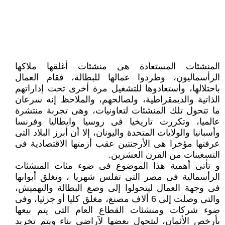
المنشئات المستعادة هى منشئات أغلقها ملاكها
الرأسماليون، وطردوا عمالها للبطالة، فقام العمال
باحتلالها، وأستعادوها للتشغيل مرة أخرى تحت إداراتهم
الذاتية والديمقراطية، ولصالحهم، والملاحظ إنه سرعان
ما تتحول تلك المنشئات لتعاونيات، وهى تجربة منتشرة
عالميا، وتكررت تاريخيا فى روسيا وايطاليا وفرنسا
وأسبانيا والولايات المتحدة واليونان، إلا أن أبرز البلاد التى
عرفتها مؤخرا هى الأرجنتين عقب أزمتها الاقتصادية فى
التسعينات من القرن العشرين.
و تأتى أهمية هذا الموضوع فى ضوء مئات المنشئات
الرأسمالية فى مصر التى تفلس شهريا ، وتغلق أبوابها
فى وجهة العمال ليتحولوا إلى وضع البطالة والتهميش،
والتى وصلت إلى 6 ألاف مصنع، مغلق كليا أو جزئيا، وفى
ضوء شركات ومنشئات القطاع العام التى يتم بيعها
بأرخص الأثمان، ليتحول بعضها لآراضى بناء ويتم تخريد