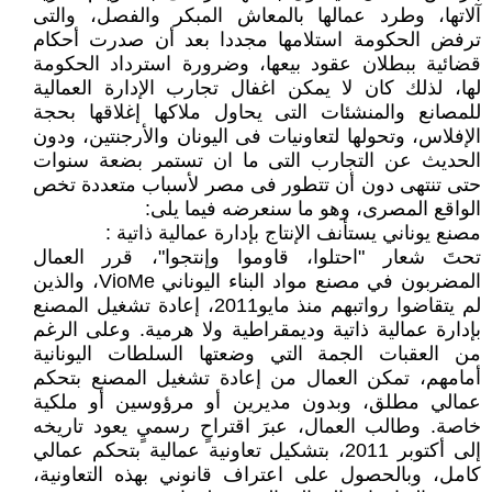
آلاتها، وطرد عمالها بالمعاش المبكر والفصل، والتى
ترفض الحكومة استلامها مجددا بعد أن صدرت أحكام
قضائية ببطلان عقود بيعها، وضرورة استرداد الحكومة
لها، لذلك كان لا يمكن اغفال تجارب الإدارة العمالية
للمصانع والمنشئات التى يحاول ملاكها إغلاقها بحجة
الإفلاس، وتحولها لتعاونيات فى اليونان والأرجنتين، ودون
الحديث عن التجارب التى ما ان تستمر بضعة سنوات
حتى تنتهى دون أن تتطور فى مصر لأسباب متعددة تخص
الواقع المصرى، وهو ما سنعرضه فيما يلى:
مصنع يوناني يستأنف الإنتاج بإدارة عمالية ذاتية :
تحتَ شعار "احتلوا، قاوموا وإنتجوا"، قرر العمال
المضربون في مصنع مواد البناء اليوناني VioMe، والذين
لم يتقاضوا رواتبهم منذ مايو2011، إعادة تشغيل المصنع
بإدارة عمالية ذاتية وديمقراطية ولا هرمية. وعلى الرغم
من العقبات الجمة التي وضعتها السلطات اليونانية
أمامهم، تمكن العمال من إعادة تشغيل المصنع بتحكم
عمالي مطلق، وبدون مديرين أو مرؤوسين أو ملكية
خاصة. وطالب العمال، عبرَ اقتراحٍ رسميٍ يعود تاريخه
إلى أكتوبر 2011، بتشكيل تعاونية عمالية بتحكم عمالي
كامل، وبالحصول على اعتراف قانوني بهذه التعاونية،