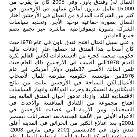
العمال له) وفندق باون. وفي 2005 كان ما يقرب من
15,000 عامل يديرون أماكن عملهم في الأرجنتين. في
كثير من الشركات المدارة من العمال في الأرجنتين أختار
العمال بصورة جماعية توحيد الأجر. وتحديد سياسات
الشركة بصورة ديموقراطية مباشرة عبر تجمع يضم
جميع العاملين.
و على سبيل المثال افتتح فندق باون في عام 1978حيث
كان أصحاب هذا الفندق قد حصلوا على إعانات مالية
حكومية ضخمة كجزء من الاستعدادات لكأس العالم لكرة
القدم 1978التي أقيمت في الأرجنتين ذلك العام.حيث
تلقى المالك الأصلي 37مليون دولار أمريكي في عام
1976من مؤسسة حكومية مقرضة للمال لأصحاب
الأعمال.لكن السياحة في الأرجنتين عانت من نتائج
الديكتاتورية العسكرية وحرب الفوكلاند وانهيار السياسات
الاقتصادية للبلد. وازداد تدهور أحوال الفندق المالية بعد
افتتاح مجموعة من الفنادق المنافسة والأحدث في
التسعينيات ومن الأزمة التي عصفت بالأرجنتين في
الأعوام الأولى من الألفية الجديدة.بعد اضطرابات ديسمبر
2001و بعد اندلاع الكثير من الحرائق في المدينة أغلق
فندق باون في 28ديسمبر 2001 وفي مارس 2003،
وبمساعدة الحركة الوطنية لتأهيل استعادة المعامل قام