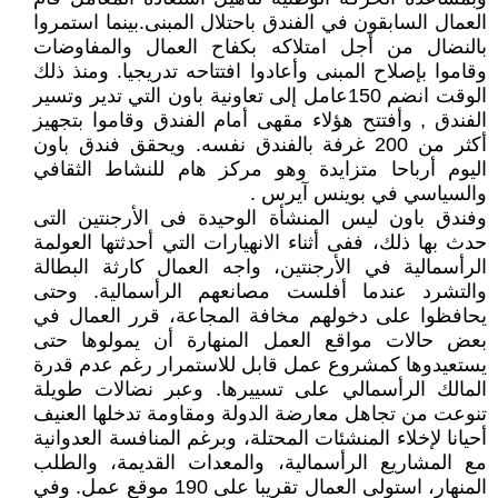
العمال السابقون في الفندق باحتلال المبنى.بينما استمروا
بالنضال من أجل امتلاكه بكفاح العمال والمفاوضات
وقاموا بإصلاح المبنى وأعادوا افتتاحه تدريجيا. ومنذ ذلك
الوقت انضم 150عامل إلى تعاونية باون التي تدير وتسير
الفندق , وأفتتح هؤلاء مقهى أمام الفندق وقاموا بتجهيز
أكثر من 200 غرفة بالفندق نفسه. ويحقق فندق باون
اليوم أرباحا متزايدة وهو مركز هام للنشاط الثقافي
والسياسي في بوينس آيرس .
وفندق باون ليس المنشأة الوحيدة فى الأرجنتين التى
حدث بها ذلك، ففى أثناء الانهيارات التي أحدثتها العولمة
الرأسمالية في الأرجنتين، واجه العمال كارثة البطالة
والتشرد عندما أفلست مصانعهم الرأسمالية. وحتى
يحافظوا على دخولهم مخافة المجاعة، قرر العمال في
بعض حالات مواقع العمل المنهارة أن يمولوها حتى
يستعيدوها كمشروع عمل قابل للاستمرار رغم عدم قدرة
المالك الرأسمالي على تسييرها. وعبر نضالات طويلة
تنوعت من تجاهل معارضة الدولة ومقاومة تدخلها العنيف
أحيانا لإخلاء المنشئات المحتلة، وبرغم المنافسة العدوانية
مع المشاريع الرأسمالية، والمعدات القديمة، والطلب
المنهار، استولى العمال تقريبا على 190 موقع عمل. وفي