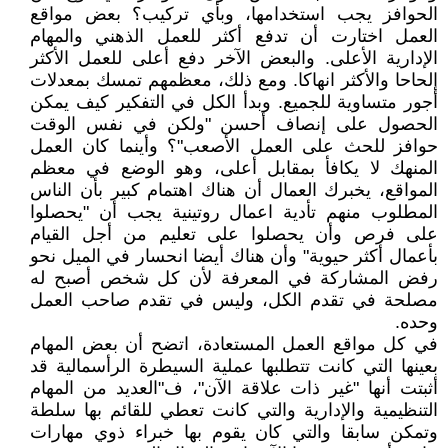
الحوافز يجب استخدامها، وبأي تركيب؟ بعض مواقع
العمل اختارت أن تدفع أكثر للعمل الذهني والمهام
الإدارية الأعلى. والبعض الآخر دفع أعلى للعمل الأكثر
إلحاحا والأكثر انهاكا. ومع ذلك، معظمهم تمسك بمعدلات
أجور متساوية للجميع. وبدأ الكل في التفكير كيف يمكن
الحصول على إنصاف أحسن "ولكن في نفس الوقت
حوافز للحث على العمل الأصعب"؟ وأينما كان العمل
المنهك لا يكافأ بمقابل أعلى، وهو الوضع في معظم
المواقع، يخبرك العمال أن هناك اهتمام كبير بأن الناس
المطلوب منهم تأدية اعمال روتينية يجب أن "يحصلوا
على فرص وأن يحصلوا على تعليم من أجل القيام
بأعمال أكثر حيوية" وأن هناك أيضا انحسار في الميل نحو
رفض المشاركة في المعرفة لأن كل شخص أصبح له
مصلحة في تقدم الكل، وليس في تقدم صاحب العمل
وحده.
في كل مواقع العمل المستعادة، اتضح أن بعض المهام
بعينها التي كانت تتطلبها عملية السيطرة الرأسمالية قد
أثبتت أنها "غير ذات علاقة الآن"، ف"العديد من المهام
التنظيمية والإدارية والتي كانت تعطي للقائم بها سلطة
وتمكن سابقا والتي كان يقوم بها خبراء ذوي مهارات