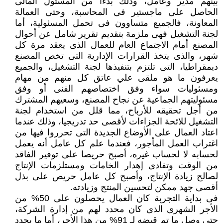
بينهم مدير وعامل، وذلك بدءا من المسئول المالى
الحاصل على ماجستير فى المحاسبة، وحتى العمالة
المعاونة، فالجميع متساوون فى تحمل المسئولية، أما
لجنة التشغيل فهى ملزمة بتقديم تقرير شامل عن أحوال
المصنع أمام الاجتماع العام للعمال الذى يعقد مرة كل
شهر، والذى يتخذ القرارات الإدارية التى تخص المصنع
ديمقراطيا، التى تلتزم بتنفيذها لجنة التشغيل، والجميع
يعرفون ما هو ملقى علي عاتق كل منهم من مهام
ومسئوليات سواء وفق اختصاصهم الفنى أو وفق
مسئوليتهم الجماعية عن نجاح المصنع، وسعيهم المشترك
من أجل تحقيقه للأرباح، مما قلل من استخدام لجنة
التشغيل للائحة الجزاءات لأقصى حد تدريجيا، وذلك عندما
اعتاد العمال على الأوضاع الجديدة التى تحرروا فيها من
اغتراب العمل المأجور، فعندما علم كل عامل أنه يعمل
لحسابه لا لحساب غيره، أصبح حريصا على توفير الفاقد
من الوقت وتفادى إهدار الخامات ومستلزمات الإنتاج
لصالح زيادة الإنتاج، وأصبح كل عامل حريص على بذل
أقصى جهد ممكن لتحسين المنتج وزيادته.
فى بداية التجربة كان العمال يحصلون على 50% من
الأجر الشهرى الذى كان محدد لهم من إدارة الشركة،
حتى وصل ما تم قبضه لـ 91% من هذا الأجر، أما ما يحدد