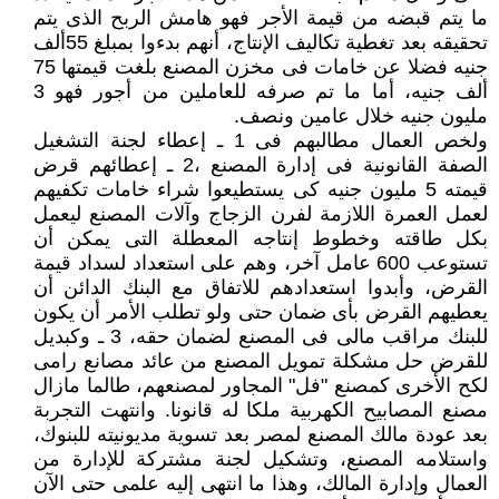
ما يتم قبضه من قيمة الأجر فهو هامش الربح الذى يتم
تحقيقه بعد تغطية تكاليف الإنتاج، أنهم بدءوا بمبلغ 55ألف
جنيه فضلا عن خامات فى مخزن المصنع بلغت قيمتها 75
ألف جنيه، أما ما تم صرفه للعاملين من أجور فهو 3
مليون جنيه خلال عامين ونصف.
ولخص العمال مطالبهم فى 1 ـ إعطاء لجنة التشغيل
الصفة القانونية فى إدارة المصنع ،2 ـ إعطائهم قرض
قيمته 5 مليون جنيه كى يستطيعوا شراء خامات تكفيهم
لعمل العمرة اللازمة لفرن الزجاج وآلات المصنع ليعمل
بكل طاقته وخطوط إنتاجه المعطلة التى يمكن أن
تستوعب 600 عامل آخر، وهم على استعداد لسداد قيمة
القرض، وأبدوا استعدادهم للاتفاق مع البنك الدائن أن
يعطيهم القرض بأى ضمان حتى ولو تطلب الأمر أن يكون
للبنك مراقب مالى فى المصنع لضمان حقه، 3 ـ وكبديل
للقرض حل مشكلة تمويل المصنع من عائد مصانع رامى
لكح الأخرى كمصنع "فل" المجاور لمصنعهم، طالما مازال
مصنع المصابيح الكهربية ملكا له قانونا. وانتهت التجربة
بعد عودة مالك المصنع لمصر بعد تسوية مديونيته للبنوك،
واستلامه المصنع، وتشكيل لجنة مشتركة للإدارة من
العمال وإدارة المالك، وهذا ما انتهى إليه علمى حتى الآن