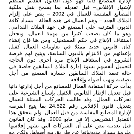
لإدارة المصانع ذاتيا فهو كون القانون القديم المنظم
لإشهار الإفلاس– قبل تعديله بما يسمح بنقل ملكية
المصانع المفلسة للعمال في 2002 – ينص على إلزام
الملاك الجدد – وهم العمال في هذه الحالة - بسداد كافة
الديون المترتبة على المصنع في عهد الملاك القدامى.
وهو ما كان يصعب كثيرا من مهمة العمال، ويجعل
استئناف الإنتاج في حكم المستحيل. ومن هنا فإن إنشاء
كيان قانوني جديد ممثلا في تعاونيات العمال كفيل
بإعفائهم من الالتزام بالديون السابقة، ويتيح لهم فرصة
الشروع في استئناف الإنتاج مرة أخرى دون الحاجة
لتحميل أنفسهم بسوء إدارة الملاك السابقين خاصة في
حالة تعمد الملاك السابقين خسارة المصنع من أجل
تصفيته ونهب أصوله وإغلاقه .
بدأت حركة استعادة العمال للمصانع من أجل إدارتها ذاتيا
قبل تعديل الإطار القانوني الكفيل بإسباغ الشرعية على
تحركات العمال. وقد طالبت الحركات الممثلة للعمال
بتعديل قانون الإفلاس رقم 24.522 بما يتيح الفرصة
لإدارة المصانع المفلسة من قبل العمال. ولم يتحقق هذا
التعديل التشريعي إلا في مايو 2002. وقد كان القانون
قبل تعديله ينص على أن الشركات التي تشهر إفلاسها
ملزمة بسداد مديونياتها عن طر يق بيع أصولها. ولكن مع