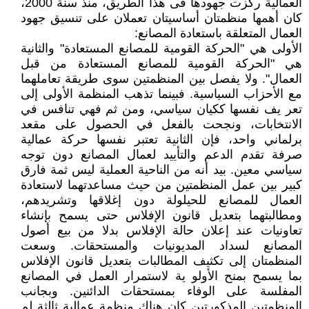
العمالية ركزت جهودها فى هذا الطريق، منذ سنة 2000،
كان أهمها منظمتان أساسيتان تعملان على تنسيق جهود
العمال المتعلقة باستعادة المصانع:
الأولى هي "الحركة القومية للمصانع المستعادة" والثانية
هي "الحركة القومية للمصانع المستعادة من قبل
العمال". ولا يفصل بين المنظمتين سوى طريقة تعاملهما
مع الأحزاب السياسية. فبينما تذهب المنظمة الأولى إلى
تعر يف نفسها ككيان سياسي، ومن ثم فهي تنافس في
الانتخابات، ونجحت بالفعل في الحصول على مقعد
برلماني واحد، فإن الثانية تعتبر نفسها حركة عمالية
صرفة تقدم الدعم والتأييد لعمال المصانع دون توجه
سياسي معين. بيد أنه من الناحية العملية ليس ثمة فارق
كبير بين عمل المنظمتين من حيث مساعدتهما لاستعادة
العمال للمصانع للحيلولة دون إغلاقها وتشريدهم،
ومطالبتهما بتعديل قانون الإفلاس حتى يسمح بإنشاء
تعاونيات عند إعلان حالة الإفلاس بدلا من بيع أصول
المصانع لسداد المديونيات والمستحقات. وسعت
المنظمتان إلى تكثيف المطالبات بتعديل قانون الإفلاس
بما يسمح بمنح الأولو ية لاستمرار العمل في المصانع
المفلسة على الوفاء بمستحقات الدائنين. وبجانب
المنظمتين المذكورتين كان هناك منظمة عمالية ثالثة لم