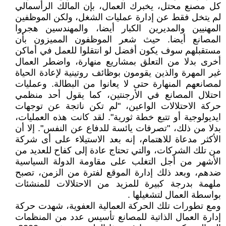
كل مصنع محتل، يخبرك العمال، بإن المالك الرأسمالي
لم يتخل فقط عن إدارة عمليات الشغل، ولكن الموظفين
المهنيين والمديرين الكبار أيضا، والمهندسين هجروا
المصانع أيضا. حيث شعر الموظفون المميزون بأن
مستقبلهم سوف يكون أفضل لو انتقلوا للعمل في أماكن
أخرى بدلا من التعلق بمشاريع منهارة، واضطر العمال
غير المهرة والذين يقومون بوظائف روتينية لإعادة الحياة
لمصانعهم المنهارة حتى لا يعانوا من البطالة. وعمليات
احتلال المصانع في الأرجنتين، كما يقول أحد منظمي
حركة الاحتلالات الواعين، "لم تكن ناتجة عن توجهات
ايديولوجية أو تتبع خطة ثورية". لقد كانت هذه العمليات،
بدلا من ذلك، "تصرفات يائسة للدفاع عن النفس". إلا أن
الأكثر مدعاة للاهتمام، إنه بعد الاستيلاء على أى شركة
من تلك الشركات، والتي تحتاج عادة إلى كفاح للعديد من
الأشهر من أجل التغلب على مقاومة الدولة السياسية
ضدهم، وبعد ذلك إدارة الموقع لفترة من الزمن، تصبح
ملهمة بدرجة كبيرة للمزيد من الاحتلالات للمنشئات
بواسطة العمال لتشغيلها .
ومع تطورات تلك الحركة العمالية العفوية، شهدت حركة
إدارة العمال الذاتية للمصانع تأسيس عدد من المنظمات