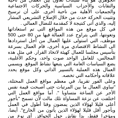
الجوهري هو بناء شبكات تعاون بين العمال من ناحية
والنقابات والأحزاب السياسية والحركات الاجتماعية
والجمعيات الأهلية من ناحية أخرى. على أن ترسيخ
وتثبيت الحركة حدث من خلال الإصلاح التشريعي المشار
إليه، والذي أتى كنتيجة لا كمقدمة للنضال العمالي .
في كل موقع من هذه المواقع التى تم استعاداتها
وتعونتها، التي يتراوح عدد العمالة فيها من 80 حتى 500
موظف، التي استولى عليها العمال من أجل استردادها
الى النشاط الاقتصادي مرة أخرى، قام العمال بسرعة
بتأسيس مجلسا للعمال كهيئة لاتخاذ القرار. في مثل هذه
المجالس، للعامل الواحد صوت واحد، وحكم الأغلبية،
يضع السياسات العامة التي يتبعها نشاط الموقع. ويسمي
العمال هذه العملية بالتسيير الذاتي وكل موقع يحدد
علاقاته وأحكامه التي تخصه.
وعلى الفور تقريبا، في معظم مواقع العمل المحتلة،
"ساوى العمال ما بين المرتبات حتى أصبحت قيمة نفس
الأجر عن الساعة متساويا ". أما مواقع العمل التي
اختلفت عن نزعة المساواة تلك مالت لأن تسمح "بأجور
أعلى قليلا لهؤلاء الذين يمضون وقتا أطول في العمل
وبأجور أقل قليلا لهؤلاء الذين يأتون من الخارج". أيضا،
ومؤخرا فقط، بدأ نقاش حول الحوافز. أي نوع من