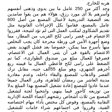
هربه للخارج.
وجد أكثر من 250 عامل ما بين يدوى وذهنى أنفسهم
وأسرهم بلا أى مورد رزق، هؤلاء هم من بقوا صامدين
بعد التصفية التدريجية لأعمال المصنع من أصل 600
عامل بالمصنع، فقاموا بكل الإجراءات القانونية مثل
تقديم الشكاوى لمكتب العمل التى لم تؤد لنتيجة، فقرروا
الاعتصام فى قصر رامى لكح القريب من المطار، مما
وضع أجهزة الأمن فى ورطة محرجة كان يجب التخلص
منها بأسرع مما يمكن، خصوصا بعد فشل التهديد بفض
الاعتصام بالقوة فى أن يثنى العمال عن الاعتصام،
فصرفوا للعمال مبلغ من صندوق الطوارىء، كما تم
الضغط على رامى لكح فأعطى العمال ما قيمته ربع
أجرهم الشهري، وهو مبلغ 55ألف جنيه، مقابل ترك
القصر والذهاب للمصنع والبقاء داخله، وعدم مغادرة
مدينة العاشر من رمضان للقاهرة، وقرر العمال جميعا
عندما عادوا للمصنع إعادة تشغيل المصنع بهذا المبلغ بدلا
من توزيعه كأجور فيما بينهم، وانتخبوا لجنة لتشغيل
المصنع من ثلاث أشخاص رشحهم أعضاء اللجنة الإدارية
النقابية بالمصنع، وفوض كل مختص بأداء مهام اختصاصه
الفنية، وقرروا فى اجتماعهم شراء خامات للتشغيل