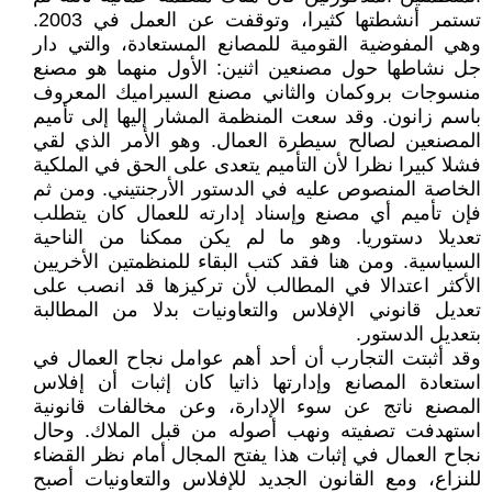
تستمر أنشطتها كثيرا، وتوقفت عن العمل في 2003.
وهي المفوضية القومية للمصانع المستعادة، والتي دار
جل نشاطها حول مصنعين اثنين: الأول منهما هو مصنع
منسوجات بروكمان والثاني مصنع السيراميك المعروف
باسم زانون. وقد سعت المنظمة المشار إليها إلى تأميم
المصنعين لصالح سيطرة العمال. وهو الأمر الذي لقي
فشلا كبيرا نظرا لأن التأميم يتعدى على الحق في الملكية
الخاصة المنصوص عليه في الدستور الأرجنتيني. ومن ثم
فإن تأميم أي مصنع وإسناد إدارته للعمال كان يتطلب
تعديلا دستوريا. وهو ما لم يكن ممكنا من الناحية
السياسية. ومن هنا فقد كتب البقاء للمنظمتين الأخريين
الأكثر اعتدالا في المطالب لأن تركيزها قد انصب على
تعديل قانوني الإفلاس والتعاونيات بدلا من المطالبة
بتعديل الدستور.
وقد أثبتت التجارب أن أحد أهم عوامل نجاح العمال في
استعادة المصانع وإدارتها ذاتيا كان إثبات أن إفلاس
المصنع ناتج عن سوء الإدارة، وعن مخالفات قانونية
استهدفت تصفيته ونهب أصوله من قبل الملاك. وحال
نجاح العمال في إثبات هذا يفتح المجال أمام نظر القضاء
للنزاع، ومع القانون الجديد للإفلاس والتعاونيات أصبح