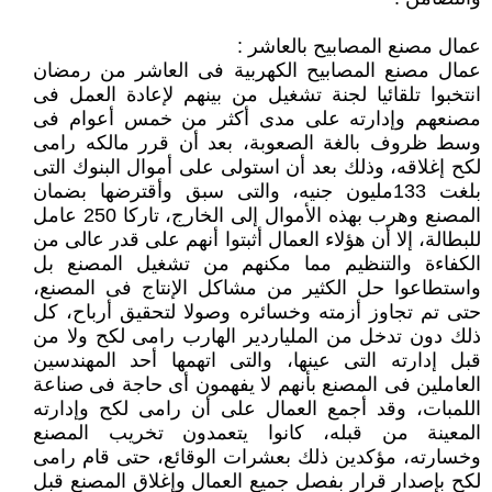
عمال مصنع المصابيح بالعاشر :
عمال مصنع المصابيح الكهربية فى العاشر من رمضان
انتخبوا تلقائيا لجنة تشغيل من بينهم لإعادة العمل فى
مصنعهم وإدارته على مدى أكثر من خمس أعوام فى
وسط ظروف بالغة الصعوبة، بعد أن قرر مالكه رامى
لكح إغلاقه، وذلك بعد أن استولى على أموال البنوك التى
بلغت 133مليون جنيه، والتى سبق وأقترضها بضمان
المصنع وهرب بهذه الأموال إلى الخارج، تاركا 250 عامل
للبطالة، إلا أن هؤلاء العمال أثبتوا أنهم على قدر عالى من
الكفاءة والتنظيم مما مكنهم من تشغيل المصنع بل
واستطاعوا حل الكثير من مشاكل الإنتاج فى المصنع،
حتى تم تجاوز أزمته وخسائره وصولا لتحقيق أرباح، كل
ذلك دون تدخل من الملياردير الهارب رامى لكح ولا من
قبل إدارته التى عينها، والتى اتهمها أحد المهندسين
العاملين فى المصنع بأنهم لا يفهمون أى حاجة فى صناعة
اللمبات، وقد أجمع العمال على أن رامى لكح وإدارته
المعينة من قبله، كانوا يتعمدون تخريب المصنع
وخسارته، مؤكدين ذلك بعشرات الوقائع، حتى قام رامى
لكح بإصدار قرار بفصل جميع العمال وإغلاق المصنع قبل