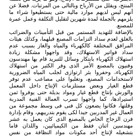
المنتج، ويقلل من الأرباح وبالتالى من المرتبات. فضلا عن
أنهم ليس لديهم موارد مالية حتى يستطيعوا شراء ما
يلزمهم بالجملة لمدة شهرين لتقليل التكلفة وعمل عمرة
للمصنع.
بالإضافة للتهديد المستمر من قبل التأمينات والضرائب
بالغلق لعدم سداد التزامات المصنع قبلهما، وكذلك هيئات
المرافق المختلفة كالكهرباء والمياه والغاز بسبب عدم
سداد فواتير الاستهلاك، وقد واجهوا مشكلة زيادة
استهلاك الكهرباء بابتكار وسائل للتبريد قام بها مهندسون
وفنيون بالمصنع الأمر الذى وفر الكثير من استهلاك
الكهرباء، وحفروا بئر ارتوازى لجلب المياه الضرورية
لاستخدامات المصنع، وتغلبوا على مصاعب عدم توفر
قطع الغيار وبعض مستلزمات الإنتاج داخل المعمل
والورش بإنتاج قطع غيار ومواد بديلة حتى يوفروا ثمن
استيرادها، كما واجهوا تسرب العمالة الفنية المدربة
وقلتها، فكانوا يضعون كل فنى فى وسط مجموعة من
العمال غير المدربين جيدا لكى يقوم بتدريبهم، وقام بإدارة
فرن الزجاج الخاص بالمصنع الذى كان يعمل به عشر
مهندسين اثنان فقط من الكيميائيين، واللذان قاما
بتشغيله لإنتاج أحد مكونات مواد النظافة من نفس