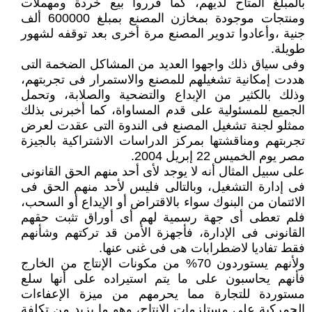
بالمبلغ المتاح لديهم، كما قرروا بيع خردة ومهملات
ومنتجات موجودة بمخازن المصنع بمبلغ 600000 ألف
جنية ،وأعادوا تدوير المصنع مرة أخرى بعد توقفه لشهور
طويلة.
وفى سياق ذلك واجهوا العديد من المشاكل الضخمة التى
هددت إمكانية تشغيلهم للمصنع والاستمرار فى تجربتهم،
وذلك بالكثير من الإبداع والتضحية والصلابة، وتحمل
الجميع للمسئولية على قدم المساواة، كما أخبرنى بذلك
ممثلو لجنة تشغيل المصنع فى الندوة التى عقدت لعرض
تجربتهم ومناقشتها بمركز الدراسات الاشتراكية بالجيزة
مصر يوم الخميس 22 إبريل 2004.
على سبيل المثال أنه لا يوجد لأى أحد منهم الحق القانونى
فى إدارة التشغيل، وبالتالى فليس لأحد منهم الحق فى
الائتمان من البنوك سواء بالاقتراض أو الإيداع أو السحب،
فلم تعطى أى جهة رسمية لهم أى أوراق تثبت حقهم
القانونى فى الإدارة، فأجهزة الأمن قد تركتهم وشأنهم
فقط تفاديا لاضطرابات هى فى غنى عنها.
ولأنهم يستوردون 70% من مكونات الإنتاج من الخارج
فأنهم يحاسبون على ما يتم استيراده على أنها سلع
مستوردة للتجارة مما يحرمهم من ميزة الإعفاءات
الجمركية على مستلزمات الإنتاج، وهو ما يزيد من تكلفة