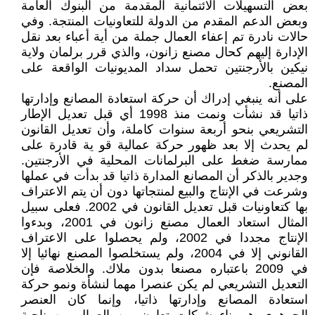
بعض التسهيلات الائتمانية المقدمة من البنوك العامة
وبعض الدعم المقدم من الدولة للتعاونيات المنتجة. وفي
حالات نادرة تم إعفاء العمال جملة من أية أعباء بعد نقل
الإدارة إليهم كحال مصنع زانون، والذي قرر برلمان ولاية
نيكين بالأرجنتين تحمل سداد المديونيات الواقعة على
المصنع.
على أنه ينبغي إدراك أن حركة استعادة المصانع وإدارتها
ذاتيا قد نشأت ونمت منذ 1998 أي قبل تعديل الإطار
التشريعي بنحو أربعة سنوات كاملة، وأن تعديل القانون
لم يحدث إلا بعد ظهور حركة عمالية قو ية قادرة على
ممارسة ضغط على البرلمانات المحلية في الأرجنتين.
وجدير بالذكر أن المصانع المدارة ذاتيا قد بدأت في عملها
وشرعت في الإنتاج والبيع لمنتجاتها دون أن يتم الاعتراف
بها كتعاونيات قبل تعديل القانون في 2002. فعلى سبيل
المثال استعاد العمال مصنع زانون في 2001، وبدءوا
الإنتاج مجددا في 2002، ولم يحصلوا على الاعتراف
القانوني إلا في 2004، ولم يستخلصوا المصنع نهائيا إلا
في 2009 باعتباره مصنعا بدون ملاك. والخلاصة فإن
التعديل التشريعي لم يكن عنصرا مهما لنشأة ونمو حركة
استعادة المصانع وإدارتها ذاتيا، وإنما كان العنصر