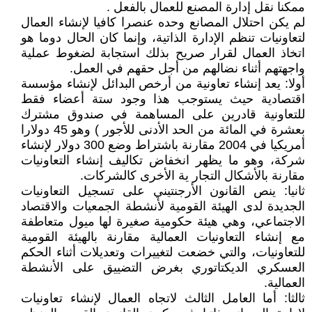
ممكنا نقل إدارة المصنع للعمال بالفعل .
لم يكن احتلال المصانع وحده عنصرا كافيا لإنشاء العمال
لتعاونيات تنظم الإدارة الذاتية، وإنما كان الحال دوما هو
اتخاذ العمال لقرار صريح بذلك استجابة لضغوط عملية
واجهتهم أثناء نضالهم من أجل حقهم في العمل.
أولا: يعد إنشاء تعاونية من أرخص البدائل لإنشاء مؤسسة
اقتصادية حيث يستوجب هذا وجود ستة أعضاء فقط
للتعاونية قادرين على المساهمة في صندوق مشترك
بعشرة في المائة من الحد الأدنى للأجور ) وهو 45 دولارا
أمريكيا في 2004 مقارنة باشتراط وضع 300 دولار لإنشاء
شركة، وهو ما يظهر انخفاض تكاليف إنشاء التعاونيات
مقارنة بالأشكال التجار ية الأخرى كالشركات.
ثانيا: ينص القانون الأرجنتيني على تسجيل التعاونيات
الجديدة لدى الهيئة القومية لأنشطة الجمعيات والاقتصاد
الاجتماعي، وهي هيئة حكومية صغيرة لها ميول متعاطفة
مع إنشاء التعاونيات العمالية مقارنة بالهيئة القومية
للتعاونيات، والتي خضعت لتغييرات وتعديلات أثناء الحكم
العسكري الديكتاتوري بغرض التضييق على الأنشطة
العمالية.
ثالثا: أما العامل الثالث لاتجاه العمال لإنشاء تعاونيات