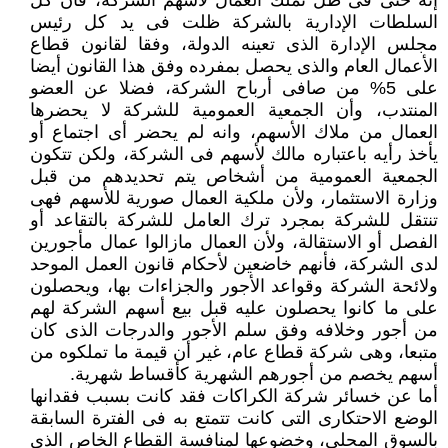
إنه حتى فى ظل تملك العمال لأسهم الشركة، فأن كل
السلطات الإدارية بالشركة ظلت فى يد كل رئيس
مجلس الإدارة الذى تعينه الدولة، وفقا لقانون قطاع
الأعمال العام والذى يحصل بمفرده وفق هذا القانون أيضا
على 5% من صافى أرباح الشركة، فضلا عن العضو
المنتدب، وأن الجمعية العمومية للشركة لا يحضرها
العمال من ملاك الأسهم، وانه لم يحضر أى اجتماع أو
يأخذ رأيه باعتباره مالك لأسهم فى الشركة، ولكن تتكون
الجمعية العمومية من أشخاص يتم تحديدهم من قبل
وزارة الاستثمار، ولأن ملكية العمال صورية للأسهم فهى
تنتقل للشركة بمجرد ترك العامل للشركة بالتقاعد أو
الفصل أو الاستقالة، ولأن العمال مازالوا عمال مأجورين
لدى الشركة، فأنهم خاضعين لأحكام قانون العمل الموحد
ولائحة الشركة وقواعد الأجور والجزاءات بها، ويحصلون
على ما كانوا يحصلون عليه قبل بيع أسهم الشركة لهم
من أجور وخلافه وفق سلم الأجور والدرجات الذى كان
متبعا، وهى شركة قطاع عام، غير أن قيمة ما تملكوه من
أسهم يخصم من أجورهم الشهرية كأقساط شهرية.
أما عن خسائر شركة الكراكات فقد كانت بسبب فقدانها
الوضع الاحتكارى التى كانت تتمتع به فى الفترة السابقة
بالسوق المحلى، وخضوعها لمنافسة القطاع الخاص الذى