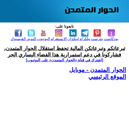
تابعونا على:
بودكاست
بنترست
تيلكرام
لينكدإن
الانستغرام
اليوتيوب
التويتر
الفيسبوك
تبرعاتكم وتبرعاتكن المالية تحفظ استقلال الحوار المتمدن،
فشاركونا في دعم استمرارية هذا الفضاء اليساري الحر
[اشترك في قناة ‫«الحوار المتمدن» على اليوتيوب]
الحوار المتمدن - موبايل
الموقع الرئيسي