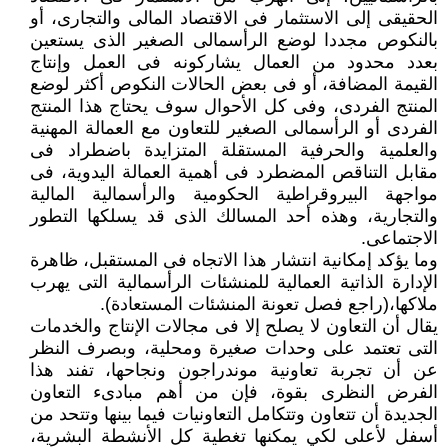
الحقيقى إلى الاستثمار فى الاقتصاد المالى والتجارى، أو
بالنكوص مجددا لوضع الرأسمالى الصغير الذى يستعين
بعدد محدود من العمال يشاركونه فى العمل وإنتاج
القيمة المضافة، أو فى بعض الحالات النكوص أكثر لوضع
المنتج الفردى، وفى كل الأحوال سوف يحتاج هذا المنتج
الفردى أو الرأسمالى الصغير للتعاون مع العمالة المهنية
والعلمية والحرفية المستقلة المتزايدة باضطراد فى
مقابل التناقص المضطرد فى أهمية العمالة اليدوية، فى
مواجهة البيروقراطية الحكومية والرأسمالية المالية
والتجارية، وهذه أحد المسالك الذى قد يسلكها التطور
الاجتماعى.
وما يؤكد إمكانية انتشار هذا الاتجاه فى المستقبل، ظاهرة
الإدارة الذاتية العمالية للمنشئات الرأسمالية التى يهرب
ملاكها،(راجع فصل تعونة المنشئات المستعادة).
يقال أن التعاون لا يصلح إلا فى مجالات الإنتاج والخدمات
التى تعتمد على وحدات صغيرة ومحلية، وبصرف النظر
عن أن تجربة تعاونية موندراجون ونجاحها، تفند هذا
الفرض النظرى بقوة، فإن من أهم مبادىء التعاون
الجديدة أن تتعاون وتتكامل التعاونيات فيما بينها وتتحد من
أسفل لأعلى لكي يمكنها تغطية كل الأنشطة البشرية،