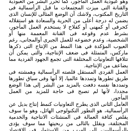
وهو عبودية العمل المأجور، كما تحرر البشر من العبودية
والقنانة التى ميزت المجتمعات ما قبل الرأسمالية فى
التاريخ المكتوب، ولاشك أن الوضع المثالى للإنسان الذى
يضمن له درجة أعلى من الحرية والسعادة هو استقلاله
كحرفى أو كمهنى أو كفلاح لا يستخدم العمل المأجور،
بشرط عدم وقوعه فى القنانة المعممة منها أو
الشخصية، وعدم خضوعه للعمل الجبرى أوالمجانى، رغم
العيوب المؤكدة في هذا النمط من الإنتاج التى ذكرها
ماركس، المتمثلة فى ضعف الإنتاجية، والتى يمكن أن
تتلافها التعاونيات المختلفة التى تجمع الجهود الفردية مما
يضاعف من الإنتاجية.
العمل الفردى المستقل قلصته الرأسمالية وهمشته فى
طريق تطورها وتمددها عالميا، إلا أنها وفى سياق تطورها
وتمددها نفسه دفعت بالمزيد من البشر إلى هذا الوضع
مجددا، لأنها لم تصبح فى حاجة للمزيد من العمل
المأجور.
العامل الثانى الذى يطرح التعاونيات كنمط إنتاج بديل عن
الرأسمالية، هو التطور التكنولوجى الهائل، وهو ما سوف
يقلص كثافة العمالة فى المنشئات الانتاجية والخدمية
المختلفة، ويقلل بالتالى من ربحيتها مما سوف يؤدى
بالرأسماليين، إلى الهرب من الاستثمار فى الاقتصاد