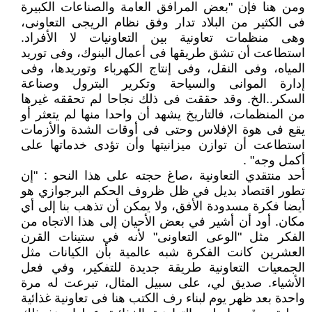
ومن هنا فإن "بعض المرافق العامة والصناعات الكبيرة
فى الكثير من البلاد تدار وفق نظام الريجى التعاونى،
وهى منظمات تعاونية بين التعاونيات لا الأفراد.
استطاعت أن تشق طريقها فى أعمال البنوك، وفى توريد
المياه، وفى النقل، وفى إنتاج الكهرباء وتوريدها، وفى
إدارة الموانى والسياحة وتكرير البترول وصناعة
السكر..الخ. وقد حققت فى ذلك نجاحا لم تحققه غيرها
من المنظمات، فالتاريخ يشهد أن واحدا منها لم يتعثر أو
يقع فى هوة الإفلاس وحتى فى أوقات الشدة والأزمات
استطاعت أن توازن ميزانيتها وأن تؤدى خدماتها على
أكمل وجه" .
أحد منتقدي التعاونية ،صاغ حجته على هذا النحو : "إن
تطور اقتصاد بديل في ظل ظروف الحكم البرجوازي هو
أيضا فكرة مسدودة الأفق، ولا يمكن أن تذهب بنا إلى أي
مكان. أود أن أشير في بعض الأحيان إلى هذا الاتجاه من
الفكر مثل "الوعى التعاونى" لأنه في ستينات القرن
العشرين كانت الفكرة شبه عالمية بأن الكيانات مثل
الجمعيات التعاونية طريقة جديدة للتفكير، وفي فعل
الأشياء. صديق لي، على سبيل المثال، تبرعت له مرة
واحدة بعد ظهر يوم لبناء رف الكتب هنا فى تعاونية غذائية