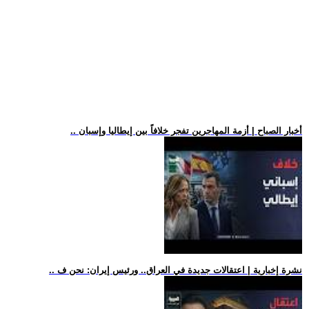
.. أخبار الصباح | أزمة المهاجرين تفجر خلافاً بين إيطاليا وإسبان
.. نشرة إخبارية | اعتقالات جديدة في العراق.. ورئيس إيران: نحن ف