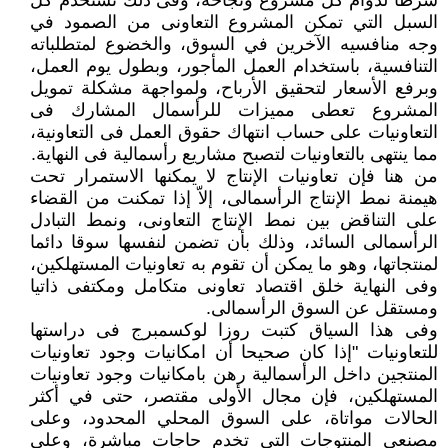
شرطا لدوام كل مشروع ونجاحه، وفى ذلك تستخدم كل
السبل التي تمكن المشروع التعاونى من الصمود في
وجه منافسيه الآخرين في السوق، والخضوع لمتطلباته
التنافسية، باستخدام العمل المأجور، وبطول يوم العمل،
وبرفع الأسعار لتحقيق الأرباح، ولمواجهة مشكلة تمويل
المشروع تعطى مميزات للرأسمال المشارك فى
التعاونيات على حساب انتهاك حقوق العمل فى التعاونية،
مما ينتهى بالتعاونيات لتصبح مشاريع رأسمالية فى النهاية.
من هنا فإن تعاونيات الإنتاج لا يمكنها الاستمرار تحت
هيمنة نمط الإنتاج الرأسمالى، إلاّ إذا تمكنت من القضاء
على التناقض بين نمط الإنتاج التعاونى، ونمط التبادل
الرأسمالى السائد، وذلك بأن تضمن لنفسها سوقا دائما
لمنتجاتها، وهو ما يمكن أن تقوم به تعاونيات المستهلكين،
وفى النهاية خلق اقتصاد تعاونى متكامل ومكتفى ذاتيا
ومستقل عن السوق الرأسمالى.
وفى هذا السياق كتبت روزا لوكسمبرج فى دراستها
للتعاونيات "إذا كان صحيحا أن امكانيات وجود تعاونيات
المنتجين داخل الرأسمالية رهن بامكانيات وجود تعاونيات
المستهلكين، فإن مجال الأولى مقتصر، حتى في أكثر
الحالات مواتاة، على السوق المحلي المحدود، وعلى
مصنعي المنتوجات التي تخدم حاجات مباشرة، وعلى