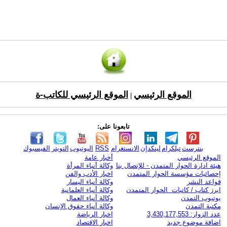
الموقع الرئيسي
الموقع الرئيسي للكاتب-ة
|
تابعونا على:
بنترست
تيلكرام
لينكدإن
الانستغرام
RSS
اليوتيوب
التويتر
الفيسبوك
الموقع الرئيسي
أخبار عامة
هيئة ادارة الحوار المتمدن - للإتصال بنا
وكالة أنباء المرأة
إحصائيات مؤسسة الحوار المتمدن
اخبار الأدب والفن
قواعد النشر
وكالة أنباء اليسار
ابرز كتاب / كاتبات الحوار المتمدن
وكالة أنباء العلمانية
يوتيوب التمدن
وكالة أنباء العمال
مكتبة التمدن
وكالة أنباء حقوق الإنسان
عدد الزوار: 3,430,177,553
اخبار الرياضة
اضافة موضوع جديد
اخبار الاقتصاد