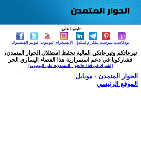
تابعونا على:
بودكاست
بنترست
تيلكرام
لينكدإن
الانستغرام
اليوتيوب
التويتر
الفيسبوك
تبرعاتكم وتبرعاتكن المالية تحفظ استقلال الحوار المتمدن،
فشاركونا في دعم استمرارية هذا الفضاء اليساري الحر
[اشترك في قناة ‫«الحوار المتمدن» على اليوتيوب]
الحوار المتمدن - موبايل
الموقع الرئيسي