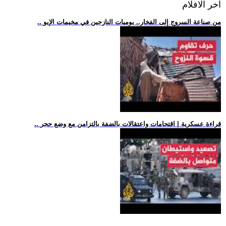
اخر الافلام
.. من صناعة السروج إلى الفخار.. يوميات النازحين في مخيمات الإيو
.. قراءة عسكرية | اقتحامات واعتقالات بالضفة بالتزامن مع وضع حجر