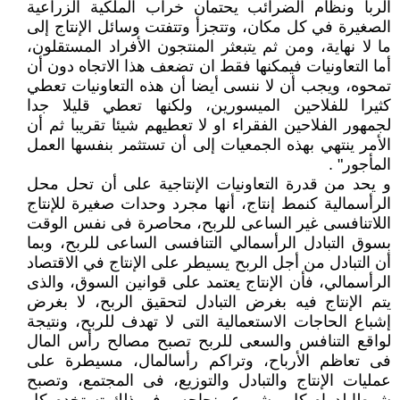
الربا ونظام الضرائب يحتمان خراب الملكية الزراعية
الصغيرة في كل مكان، وتتجزأ وتتفتت وسائل الإنتاج إلى
ما لا نهاية، ومن ثم يتبعثر المنتجون الأفراد المستقلون،
أما التعاونيات فيمكنها فقط ان تضعف هذا الاتجاه دون أن
تمحوه، ويجب أن لا ننسى أيضا أن هذه التعاونيات تعطي
كثيرا للفلاحين الميسورين، ولكنها تعطي قليلا جدا
لجمهور الفلاحين الفقراء او لا تعطيهم شيئا تقريبا ثم أن
الأمر ينتهي بهذه الجمعيات إلى أن تستثمر بنفسها العمل
المأجور" .
و يحد من قدرة التعاونيات الإنتاجية على أن تحل محل
الرأسمالية كنمط إنتاج، أنها مجرد وحدات صغيرة للإنتاج
اللاتنافسى غير الساعى للربح، محاصرة فى نفس الوقت
بسوق التبادل الرأسمالي التنافسى الساعى للربح، وبما
أن التبادل من أجل الربح يسيطر على الإنتاج في الاقتصاد
الرأسمالي، فأن الإنتاج يعتمد على قوانين السوق، والذى
يتم الإنتاج فيه بغرض التبادل لتحقيق الربح، لا بغرض
إشباع الحاجات الاستعمالية التى لا تهدف للربح، ونتيجة
لواقع التنافس والسعى للربح تصبح مصالح رأس المال
فى تعاظم الأرباح، وتراكم رأسالمال، مسيطرة على
عمليات الإنتاج والتبادل والتوزيع، فى المجتمع، وتصبح