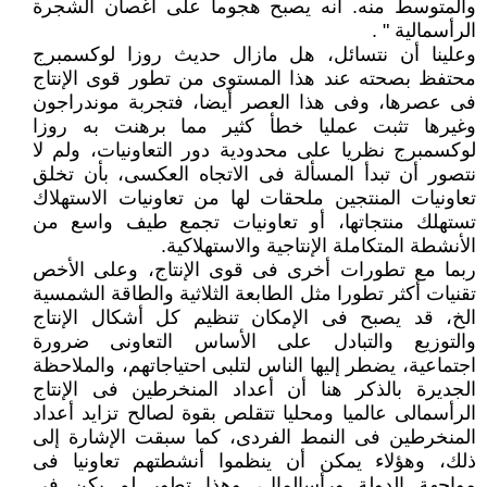
والمتوسط منه. أنه يصبح هجوما على أغصان الشجرة
الرأسمالية " .
وعلينا أن نتسائل، هل مازال حديث روزا لوكسمبرج
محتفظ بصحته عند هذا المستوى من تطور قوى الإنتاج
فى عصرها، وفى هذا العصر أيضا، فتجربة موندراجون
وغيرها تثبت عمليا خطأ كثير مما برهنت به روزا
لوكسمبرج نظريا على محدودية دور التعاونيات، ولم لا
نتصور أن تبدأ المسألة فى الاتجاه العكسى، بأن تخلق
تعاونيات المنتجين ملحقات لها من تعاونيات الاستهلاك
تستهلك منتجاتها، أو تعاونيات تجمع طيف واسع من
الأنشطة المتكاملة الإنتاجية والاستهلاكية.
ربما مع تطورات أخرى فى قوى الإنتاج، وعلى الأخص
تقنيات أكثر تطورا مثل الطابعة الثلاثية والطاقة الشمسية
الخ، قد يصبح فى الإمكان تنظيم كل أشكال الإنتاج
والتوزيع والتبادل على الأساس التعاونى ضرورة
اجتماعية، يضطر إليها الناس لتلبى احتياجاتهم، والملاحظة
الجديرة بالذكر هنا أن أعداد المنخرطين فى الإنتاج
الرأسمالى عالميا ومحليا تتقلص بقوة لصالح تزايد أعداد
المنخرطين فى النمط الفردى، كما سبقت الإشارة إلى
ذلك، وهؤلاء يمكن أن ينظموا أنشطتهم تعاونيا فى
مواجهة الدولة ورأسالمال، وهذا تطور لم يكن فى