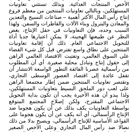
الأخص المنتجات الغذائية. وبذلك تستثني تعاونيات
المستهلكين، وبالتالي تعاونيات المنتجين من معظم فروع
إنتاج رأس المال الأكثر أهمية – صناعات النسيج والتعدين
والمعادن والبترول وبناء الآلات والقاطرات والسفن. ولهذا
السبب وحده، فإن التعاونيات في حقل الإنتاج، بغض
النظر عن طبيعتها الهجينة، لا يمكن اعتبارها جديا أداة
للتحويل الاجتماعي العام. ذلك أن إقامة تعاونيات
المنتجين على نطاق واسع تفترض قبل كل شيء القضاء
على السوق العالمي، وتفتيت الاقتصاد العالمي الراهن
إلى حقول إنتاج وتبادل محلية صغيرة. أي أن المطلوب
من رأسمالية عصرنا الفائقة التطور الواسعة الانتشار أن
تقفل عائدة إلى اقتصاد العصور الوسطى التجاري،
وتقتصر تعاونيات المنتجين ضمن إطار مجتمعنا الراهن
على لعب دور الملحق البسيط بتعاونيات المستهلكين،
ولذا يبدو أن هذه الأخيرة يجب أن تكون بداية التحويل
الاجتماعي المقترح، ولكن إصلاح المجتمع المتوقع
بواسطة التعاونيات يكف بذلك عن أن يكون هجوما ضد
الإنتاج الرأسمالي، أي أنه يكف عن أن يكون هجوما على
القواعد الأساسية للإنتاج الرأسمالي، ويصبح بدلا من ذلك
نضالا ضد رأس المال التجاري وعلى الأخص الصغير