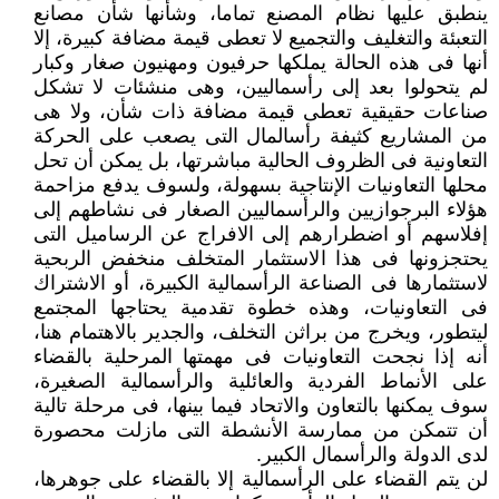
ينطبق عليها نظام المصنع تماما، وشأنها شأن مصانع
التعبئة والتغليف والتجميع لا تعطى قيمة مضافة كبيرة، إلا
أنها فى هذه الحالة يملكها حرفيون ومهنيون صغار وكبار
لم يتحولوا بعد إلى رأسماليين، وهى منشئات لا تشكل
صناعات حقيقية تعطى قيمة مضافة ذات شأن، ولا هى
من المشاريع كثيفة رأسالمال التى يصعب على الحركة
التعاونية فى الظروف الحالية مباشرتها، بل يمكن أن تحل
محلها التعاونيات الإنتاجية بسهولة، ولسوف يدفع مزاحمة
هؤلاء البرجوازيين والرأسماليين الصغار فى نشاطهم إلى
إفلاسهم أو اضطرارهم إلى الافراج عن الرساميل التى
يحتجزونها فى هذا الاستثمار المتخلف منخفض الربحية
لاستثمارها فى الصناعة الرأسمالية الكبيرة، أو الاشتراك
فى التعاونيات، وهذه خطوة تقدمية يحتاجها المجتمع
ليتطور، ويخرج من براثن التخلف، والجدير بالاهتمام هنا،
أنه إذا نجحت التعاونيات فى مهمتها المرحلية بالقضاء
على الأنماط الفردية والعائلية والرأسمالية الصغيرة،
سوف يمكنها بالتعاون والاتحاد فيما بينها، فى مرحلة تالية
أن تتمكن من ممارسة الأنشطة التى مازلت محصورة
لدى الدولة والرأسمال الكبير.
لن يتم القضاء على الرأسمالية إلا بالقضاء على جوهرها،