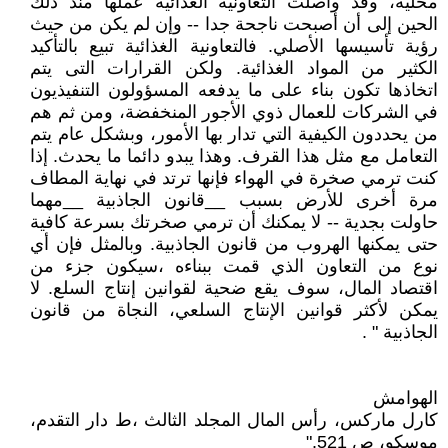
محلية، وقد واصلت التعاونية الغذائية عملها منذ ذلك
الحين إلى أن أصبحت ناجحة جدا -- وإن لم يكن من حيث
رؤية تأسيسها الأصلي. فالتعاونية الغذائية تبيع بالتأكيد
الكثير من المواد الغذائية. ولكن القرارات التى يتم
اتخاذها تكون بناء على ما يدفعه المسؤولون التنفيذيون
في الشركات للعمال ذوي الأجور المنخفضة، ومن ثم هم
من يحددون الكيفية التي تدار بها الأمور، وبشكل عام يتم
التعامل مع مثل هذا القرف. وهذا يبدو دائما ما يحدث. إذا
كنت ترمي صخرة في الهواء فإنها ترتد في نهاية المطاف
مرة أخرى للأرض بسبب __قانون الجاذبية __مهما
حاولت بجدية -- لا يمكنك أن ترمي صخرتك بسرعة كافية
حتى يمكنها الهروب من قانون الجاذبية. وبالمثل فإن أي
نوع من التعاون الذي قمت ببناءه ،سيكون جزء من
اقتصاد المال، سوف يقع ضحية لقوانين إنتاج السلع. لا
يمكن لأكثر قوانين الإنتاج السلعي، النجاة من قانون
الجاذبية " .
الهوامش
كارل ماركس، رأس المال المجلد الثالث ،ط دار التقدم،
موسكو، ص 521."