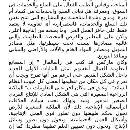
المتاحة، وقياس الطلب الفعال على السلع والخدمات فى
السوق، ومعرفة هل تعانى السلع والخدمات من كساد أم
ندرة، ومدى وشدة المنافسة مع المشاريع التى تنتج نفس
تلك السلع والخدمات، فاستمرارية أى تعاونية لا يعتمد
فقط على حافز العمل الحر، وما يمنحه من إنتاجية أعلى،
ولكن على المعايير والفرص المحيطة بالتعاونية، والتي
غالبية مصادرها ليست تحت سيطرتها، مثل مصادر
التمويل ومصادر المواد الخام والألات والآراضى والمبانى
ومنافذ التوزيع.
وكان ماركس قد كتب فى رأسالمال " إن المصانع
التعاونية للعمال أنفسهم تمثل البدايات الأولى للجديد
داخل الشكل القديم. على الرغم من أنها تفرخ ويجب أن
تفرخ في كل مكان من تنظيمها الفعلي كل عيوب النظام
السائد" ، وعلق فى مكان آخر على التعاونيات ب" الملكية
الزراعية الصغيرة التي هي الشكل العادي للإنتاج الفردى
الصغير تتدهور وتبيد وتهلك تحت سيادة العلاقات
الرأسمالية الإنتاجية. ذلك لأن الملكية الصغيرة للأرض
تحول بحكم طبيعتها دون تطور قوى العمل الإنتاجية،
وأشكال العمل الاجتماعية، وتحول دون تطور وسائل
الإنتاج، وتحول دون تطبيق العلم تطبيقا مطردا. كما إن