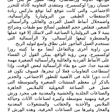
حسبان روزا لوكسمبرج، ومنتقدى التعاونية كأداة للتحرر
الاجتماعى، والتى كانت تتوقع كما توقع ماركس زيادة
الاستقطاب الطبقى بين البروليتاريا والرأسمالية،
واضمحلال أنماط العمل الفردى والعائلى والرأسمالى
الصغير، فتقلص حجم القطبين لصالح نمو طبقات وشرائح
بينية لا هى البروليتاريا الصناعية التى لاتملك إلا قوة عملها
والمضطرة لبيعها للرأسمالى، ولا الرأسمالية التى
تستخدم العمل المأجور على نطاق واسع لتوليد الربح.
من زاوية أخرى وبالتفاعل أيضا مع ما كتبته روزا
لوكسمبرج، ومن رؤية الواقع، يمكن القول أن القضاء
على الأنماط الفردية والعائلية والرأسمالية الصغيرة مهمة
تقدمية جدا، حتى مع بقاء الرأسمالية لبعض الوقت، وإذا
استطاعت التعاونيات فعلا أن تنجزها، فسوف تكون قد
أدت دورا غاية فى الأهمية للتطور الاجتماعى، والجدير
بالذكر أن معظم المنشئات الصغيرة والمتوسطة التى
تعمل فى الصناعة التحويلية كالملابس الجاهزة
والصناعات الجلدية والخشبية والمعدنية هى مجرد ورش
حرفية ومهنية متوسطة وكبيرة لصناعات الأثاث وحياكة
الملابس والأحذية والحقائب والمشغولات المعدنية
والفخار وغيرها من الصناعات الحرفية، وهذه الورش لا